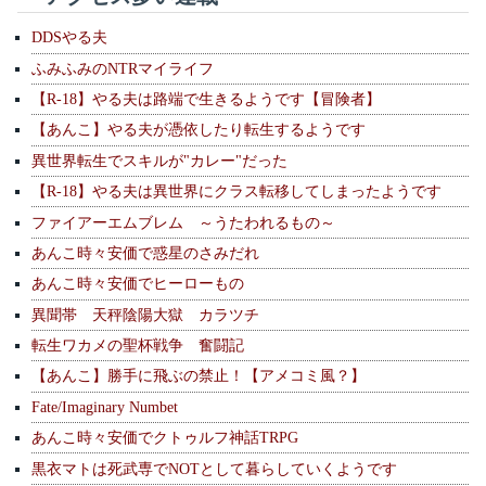
DDSやる夫
ふみふみのNTRマイライフ
【R-18】やる夫は路端で生きるようです【冒険者】
【あんこ】やる夫が憑依したり転生するようです
異世界転生でスキルが"カレー"だった
【R-18】やる夫は異世界にクラス転移してしまったようです
ファイアーエムブレム ～うたわれるもの～
あんこ時々安価で惑星のさみだれ
あんこ時々安価でヒーローもの
異聞帯 天秤陰陽大獄 カラツチ
転生ワカメの聖杯戦争 奮闘記
【あんこ】勝手に飛ぶの禁止！【アメコミ風？】
Fate/Imaginary Numbet
あんこ時々安価でクトゥルフ神話TRPG
黒衣マトは死武専でNOTとして暮らしていくようです