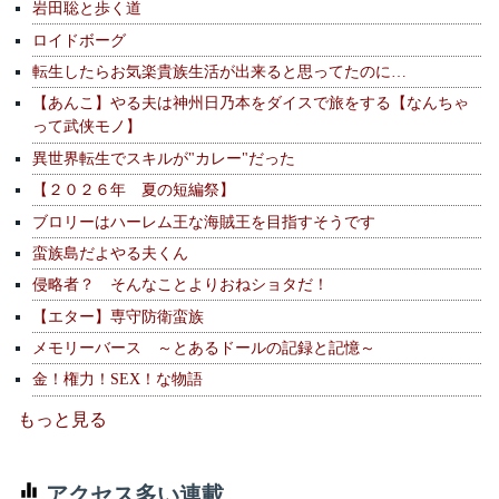
岩田聡と歩く道
ロイドボーグ
転生したらお気楽貴族生活が出来ると思ってたのに…
【あんこ】やる夫は神州日乃本をダイスで旅をする【なんちゃ
って武侠モノ】
異世界転生でスキルが"カレー"だった
【２０２６年 夏の短編祭】
ブロリーはハーレム王な海賊王を目指すそうです
蛮族島だよやる夫くん
侵略者？ そんなことよりおねショタだ！
【エター】専守防衛蛮族
メモリーバース ～とあるドールの記録と記憶～
金！権力！SEX！な物語
もっと見る
アクセス多い連載