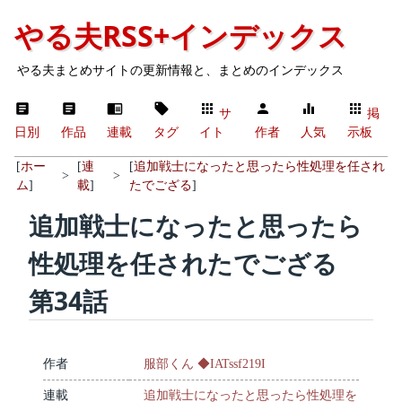
やる夫RSS+インデックス
やる夫まとめサイトの更新情報と、まとめのインデックス
サ
掲
日別
作品
連載
タグ
イト
作者
人気
示板
[
ホー
[
連
[
追加戦士になったと思ったら性処理を任され
>
>
ム
]
載
]
たでござる
]
追加戦士になったと思ったら
性処理を任されたでござる
第34話
作者
服部くん ◆IATssf219I
連載
追加戦士になったと思ったら性処理を