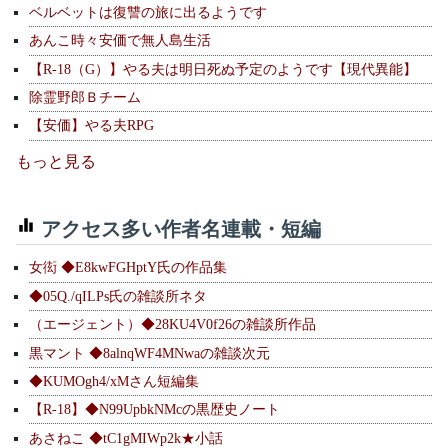
ベルベットは復讐の旅に出るようです
あんこ時々安価で無人島生活
【R-18（G）】やる夫は明日死ぬ予定のようです【現代異能】
除霊野郎Ｂチーム
【安価】やる夫RPG
もっと見る
アクセス多い作者名連載・短編
女衒 ◆E8kwFGHptY氏の作品集
◆05Q./qILPs氏の雑談所ネタ
（エージェント）◆28KU4V0f26の雑談所作品
黒マント ◆8alnqWF4MNwaの雑談次元
◆KUMOgh4/xMさん短編集
【R-18】◆N99UpbkNMcの黒歴史ノート
あさねこ ◆tC1gMIWp2k★小話