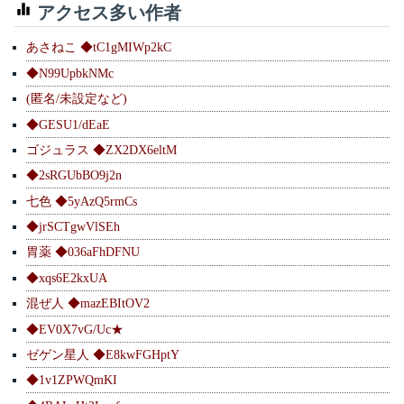
アクセス多い作者
あさねこ ◆tC1gMIWp2kC
◆N99UpbkNMc
(匿名/未設定など)
◆GESU1/dEaE
ゴジュラス ◆ZX2DX6eltM
◆2sRGUbBO9j2n
七色 ◆5yAzQ5rmCs
◆jrSCTgwVlSEh
胃薬 ◆036aFhDFNU
◆xqs6E2kxUA
混ぜ人 ◆mazEBItOV2
◆EV0X7vG/Uc★
ゼゲン星人 ◆E8kwFGHptY
◆1v1ZPWQmKI