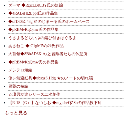
ダーマ ◆RzjcLBlCBY氏の短編
◆4RALeHt2Lppf氏の作品集
◆ofDi0hG48g ＠のじまーる氏のホームベース
◆pRBMvKqQmw氏の作品集
うさまるどらいぶの錆び付きはぐるま
あさねこ ◆tC1gMIWp2k氏作品
大首領◆8BbAD6KiAgと冒険者たちの休憩所
◆pRBMvKqQmw氏の作品集
メシテロ短編
使レ無避妊具◆ubsqzS.Hdg ★のノートの切れ端
胃薬の短編
☆凜男友達シリーズ二次創作
【R-18（G）】なつしお ◆myjeheQZSoの作品投下所
もっと見る