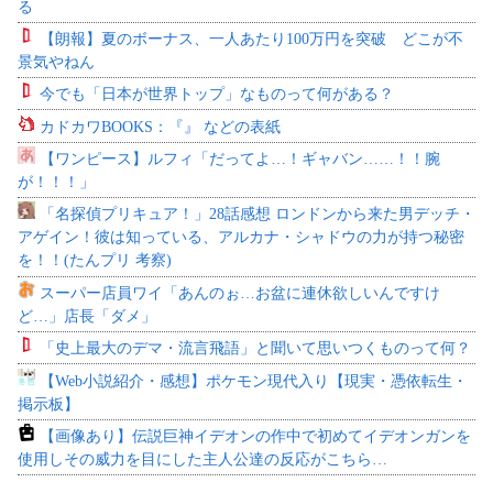
る
【朗報】夏のボーナス、一人あたり100万円を突破 どこが不
景気やねん
今でも「日本が世界トップ」なものって何がある？
カドカワBOOKS：『』 などの表紙
【ワンピース】ルフィ「だってよ…！ギャバン……！！腕
が！！！」
「名探偵プリキュア！」28話感想 ロンドンから来た男デッチ・
アゲイン！彼は知っている、アルカナ・シャドウの力が持つ秘密
を！！(たんプリ 考察)
スーパー店員ワイ「あんのぉ…お盆に連休欲しいんですけ
ど…」店長「ダメ」
「史上最大のデマ・流言飛語」と聞いて思いつくものって何？
【Web小説紹介・感想】ポケモン現代入り【現実・憑依転生・
掲示板】
【画像あり】伝説巨神イデオンの作中で初めてイデオンガンを
使用しその威力を目にした主人公達の反応がこちら…