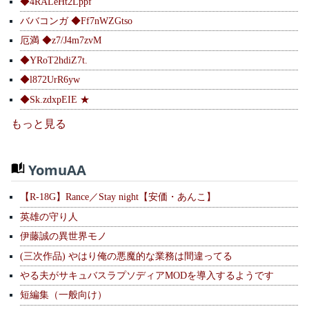
◆4RALeHt2Lppf
ババコンガ ◆Ff7nWZGtso
厄満 ◆z7/J4m7zvM
◆YRoT2hdiZ7t.
◆l872UrR6yw
◆Sk.zdxpEIE ★
もっと見る
YomuAA
【R-18G】Rance／Stay night【安価・あんこ】
英雄の守り人
伊藤誠の異世界モノ
(三次作品) やはり俺の悪魔的な業務は間違ってる
やる夫がサキュバスラプソディアMODを導入するようです
短編集（一般向け）