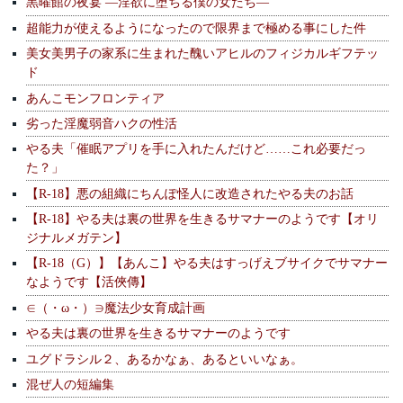
黒曜館の夜宴 —淫欲に堕ちる僕の女たち—
超能力が使えるようになったので限界まで極める事にした件
美女美男子の家系に生まれた醜いアヒルのフィジカルギフテッ
ド
あんこモンフロンティア
劣った淫魔弱音ハクの性活
やる夫「催眠アプリを手に入れたんだけど……これ必要だっ
た？」
【R-18】悪の組織にちんぽ怪人に改造されたやる夫のお話
【R-18】やる夫は裏の世界を生きるサマナーのようです【オリ
ジナルメガテン】
【R-18（G）】【あんこ】やる夫はすっげえブサイクでサマナー
なようです【活俠傳】
∈（・ω・）∋魔法少女育成計画
やる夫は裏の世界を生きるサマナーのようです
ユグドラシル２、あるかなぁ、あるといいなぁ。
混ぜ人の短編集