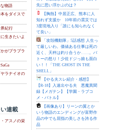
先に思い浮かぶのは？
！な物語
【胸熱】中居正広、熊本に人
乃本をダイスで
知れず支援か 10年前の震災では
3度現地入り「誰にも知られなく
世界紀行
て良い」
侠に生きたいよ
「攻殻機動隊」5話感想 人生っ
て厳しいわ。価値ある仕事は死の
どかがブラブラ
近く、天秤は釣り合うか……。バ
トーの怒り！少佐ドジっ娘も面白
い！！「THE GHOST IN THE
aGa
SHELL」
下ヤラナイオの
【やる夫スレ紹介・感想】
【R-18】入速出やる夫 悪魔異聞
録【メガテン】【学園・ラブコ
メ・バトル】
【画像あり】リーンの翼とか
い連載
いう物語のエンディングが富野作
品の中でも屈指の美しさを誇る作
ト・アスノの栄
品