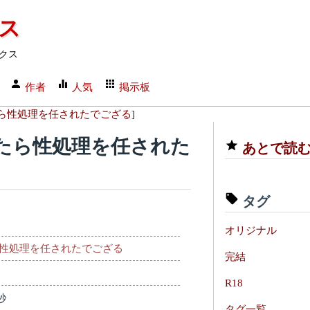
クス
クス
作者
人気
掲示板
ら性処理を任されたでござる
]
たら性処理を任された
あとで読
タグ
オリジナル
性処理を任されたでござる
完結
R18
秒
タグ一覧