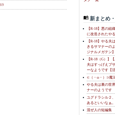
969
新まとめ・
【R-18】悪の組
に改造されたや
【R-18】やる夫
きるサマナーの
ジナルメガテン
【R-18（G）】
夫はすっげえブ
ーなようです【
∈（・ω・）∋魔
やる夫は裏の世
ナーのようです
ユグドラシル２
あるといいなぁ
混ぜ人の短編集