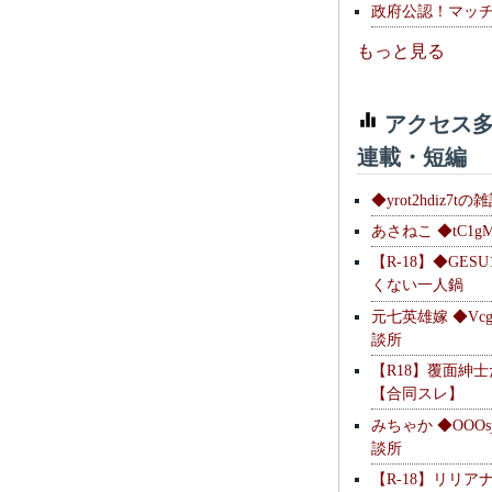
政府公認！マッ
もっと見る
アクセス多
連載・短編
◆yrot2hdiz7tの
あさねこ ◆tC1g
【R-18】◆GESU
くない一人鍋
元七英雄嫁 ◆Vcg
談所
【R18】覆面紳
【合同スレ】
みちゃか ◆OOOs
談所
【R-18】リリア