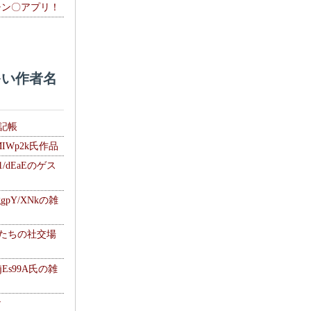
チン〇アプリ！
い作者名
雑記帳
MIWp2k氏作品
1/dEaEのゲス
gpY/XNkの雑
士たちの社交場
jEs99A氏の雑
ナ