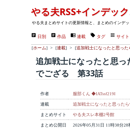
やる夫RSS+インデッ
やる夫まとめサイトの更新情報と、まとめのインデッ
日別
作品
連載
タグ
サイト
[
ホーム
]
>
[
連載
]
>
[
追加戦士になったと思った
追加戦士になったと思っ
でござる 第33話
作者
服部くん ◆IATssf219I
連載
追加戦士になったと思ったら
まとめサイト
やる夫スレ本棚2号館
まとめ公開日
2026年05月31日 11時38分28