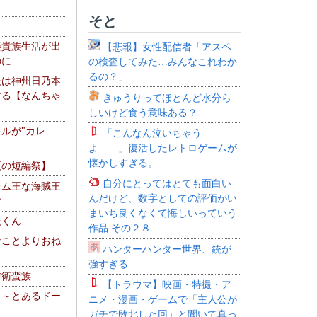
そと
楽貴族生活が出
【悲報】女性配信者「アスペ
のに…
の検査してみた…みんなこれわか
るの？」
夫は神州日乃本
する【なんちゃ
きゅうりってほとんど水分ら
しいけど食う意味ある？
ルが"カレ
「こんなん泣いちゃう
よ……」復活したレトロゲームが
懐かしすぎる。
夏の短編祭】
自分にとってはとても面白い
レム王な海賊王
んだけど、数字としての評価がい
す
まいち良くなくて悔しいっていう
夫くん
作品 その２８
なことよりおね
ハンターハンター世界、銃が
強すぎる
防衛蛮族
【トラウマ】映画・特撮・ア
 ～とあるドー
ニメ・漫画・ゲームで「主人公が
～
ガチで敗北した回」と聞いて真っ