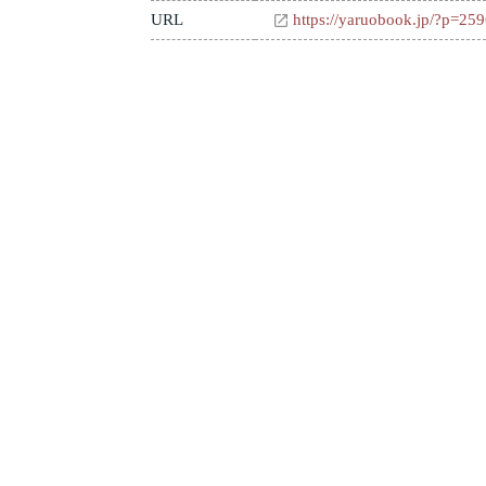
URL
https://yaruobook.jp/?p=25