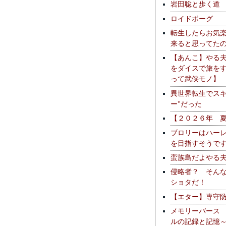
岩田聡と歩く道
ロイドボーグ
転生したらお気
来ると思ってた
【あんこ】やる
をダイスで旅を
って武侠モノ】
異世界転生でスキ
ー"だった
【２０２６年 
ブロリーはハー
を目指すそうで
蛮族島だよやる
侵略者？ そん
ショタだ！
【エター】専守
メモリーバース
ルの記録と記憶