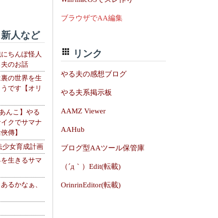
ブラウザでAA編集
新人など
リンク
織にちんぽ怪人
る夫のお話
やる夫の感想ブログ
は裏の世界を生
ようです【オリ
やる夫系掲示板
】
AAMZ Viewer
【あんこ】やる
サイクでサマナ
AAHub
活俠傳】
法少女育成計画
ブログ型AAツール保管庫
界を生きるサマ
（´д｀）Edit(転載)
、あるかなぁ、
OrinrinEditor(転載)
。