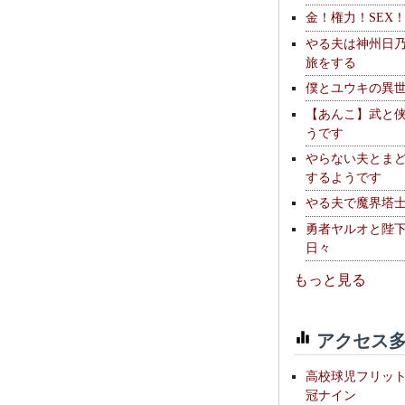
金！権力！SEX
やる夫は神州日
旅をする
僕とユウキの異
【あんこ】武と
うです
やらない夫とま
するようです
やる夫で魔界塔士S
勇者ヤルオと陛
日々
もっと見る
アクセス多
高校球児フリッ
冠ナイン