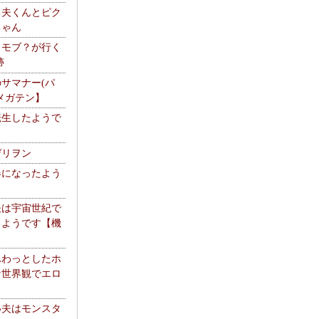
る夫くんとピク
ちゃん
】モブ？が行く
跡
サマナー(パ
メガテン】
転生したようで
ゲリヲン
器になったよう
夫は宇宙世紀で
るようです【機
】
ふわっとしたホ
な世界観でエロ
い夫はモンスタ