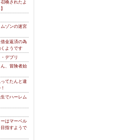
て召喚されたよ
エ】
リムゾンの迷宮
は借金返済の為
働くようです
ス・デブリ
さん、冒険者始
思ってたんと違
か！
転生でハーレム
リーはマーベル
を目指すようで