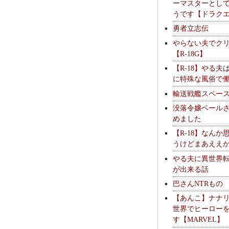
ーマスターとし
うです【ドラク
勇者立志伝
やらない夫でク
【R-18G】
【R-18】やる夫
に特殊な風俗で
輸送戦艦スペー
没落令嬢ベール
めました
【R-18】なんか
うけどまあええ
やる夫に異世界
が出来る話
巴さんNTRもの
【あんこ】ナナ
世界でヒーロー
す【MARVEL】