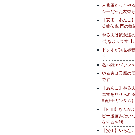
人修羅だったや
シーだった友奈
【安価・あんこ
英雄伝説 閃の軌
やる夫は彼女達の
パ)なようです【
ドクオが異世界
す
黙示録ヱヴァン
やる夫は天魔の
です
【あんこ】やる
本物を見せられ
動戦士ガンダム
【R-18】なんか
ビー漫画みたい
をするお話
【安価】やらな