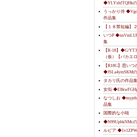
◆YLYxhfTQH
うっかり侍 ◆Vgdl
作品集
【１８禁短編】
いつP ◆nnVmL
集
【R-18】◆G/YT
（仮）【バカエ
【R18G】思いつ
◆JSLa4ymSK
タカリ氏の作品
女衒 ◆E8kwFG
なつしお ◆myje
品集
国際的な小咄
◆N99UpbkNM
ルピア ◆1v1ZP