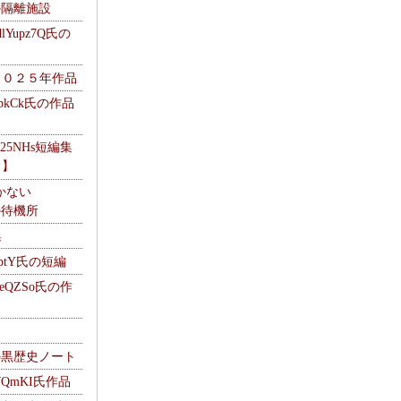
kの隔離施設
Yupz7Q氏の
２０２５年作品
UbkCk氏の作品
325NHs短編集
ロ】
かない
Mの待機所
集
HptY氏の短編
heQZSo氏の作
cの黒歴史ノート
WQmKI氏作品