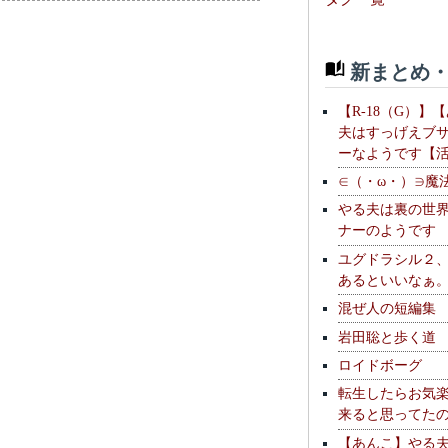
新まとめ・
【R-18（G）】
夫はすっげえブ
ーなようです【
∈（・ω・）∋魔
やる夫は裏の世
ナーのようです
ユグドラシル２
あるといいなぁ
混ぜ人の短編集
岩田聡と歩く道
ロイドボーグ
転生したらお気
来ると思ってた
【あんこ】やる