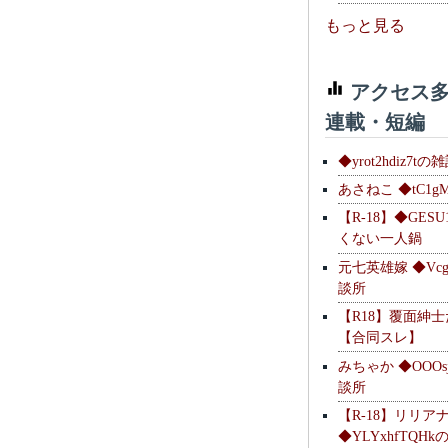
もっと見る
アクセス多
連載・短編
◆yrot2hdiz7tの
あさねこ ◆tC1g
【R-18】◆GESU
くない一人鍋
元七英雄嫁 ◆Vcg
談所
【R18】覆面紳
【合同スレ】
みちゃか ◆OOOs
談所
【R-18】リリア
◆YLYxhfTQH