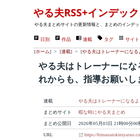
やる夫RSS+インデッ
やる夫まとめサイトの更新情報と、まとめのインデッ
日別
作品
連載
タグ
サイト
[
ホーム
]
>
[
連載
]
>
[
やる夫はトレーナーになる
やる夫はトレーナーになる
れからも、指導お願いし
連載
やる夫はトレーナーになるよ
まとめサイト
暇な時にやる夫まとめ
まとめ公開日
2026年05月03日 21時00分00
URL
https://himanatokiniyaruo.