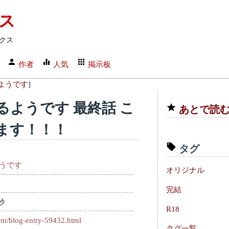
クス
クス
作者
人気
掲示板
ようです
]
ようです 最終話 こ
あとで読
ます！！！
タグ
うです
オリジナル
完結
秒
R18
com/blog-entry-59432.html
タグ一覧