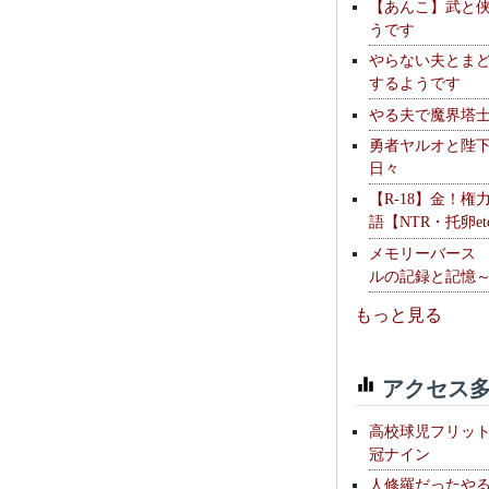
【あんこ】武と
うです
やらない夫とま
するようです
やる夫で魔界塔士S
勇者ヤルオと陛
日々
【R-18】金！権
語【NTR・托卵et
メモリーバース
ルの記録と記憶
もっと見る
アクセス多
高校球児フリッ
冠ナイン
人修羅だったや