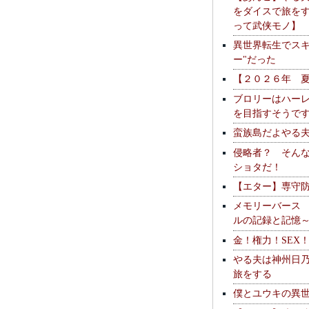
をダイスで旅を
って武侠モノ】
異世界転生でスキ
ー"だった
【２０２６年 
ブロリーはハー
を目指すそうで
蛮族島だよやる
侵略者？ そん
ショタだ！
【エター】専守
メモリーバース
ルの記録と記憶
金！権力！SEX
やる夫は神州日
旅をする
僕とユウキの異