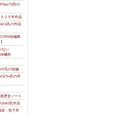
Yupz7Q氏の
２０２５年作品
UbkCk氏の作品
325NHs短編集
ロ】
かない
Mの待機所
集
HptY氏の短編
heQZSo氏の作
cの黒歴史ノート
WQmKI氏作品
wの雑談・投下所