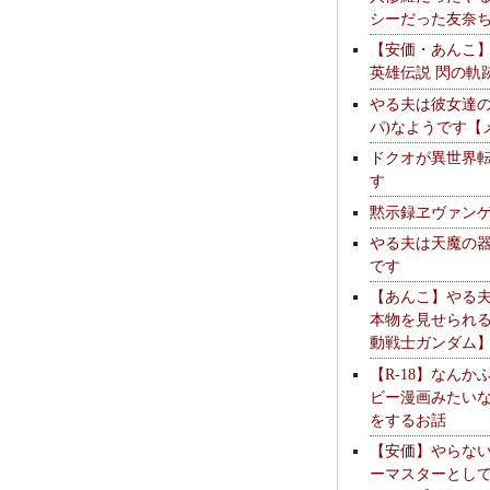
シーだった友奈
【安価・あんこ
英雄伝説 閃の軌
やる夫は彼女達の
パ)なようです【
ドクオが異世界
す
黙示録ヱヴァン
やる夫は天魔の
です
【あんこ】やる
本物を見せられ
動戦士ガンダム
【R-18】なんか
ビー漫画みたい
をするお話
【安価】やらな
ーマスターとし