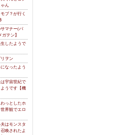
ちゃん
】モブ？が行く
跡
サマナー(パ
メガテン】
転生したようで
ゲリヲン
器になったよう
夫は宇宙世紀で
るようです【機
】
ふわっとしたホ
な世界観でエロ
い夫はモンスタ
て召喚されたよ