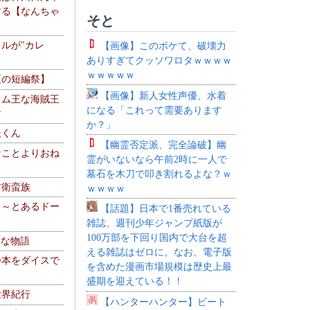
する【なんちゃ
そと
ルが"カレ
【画像】このボケて、破壊力
ありすぎてクッソワロタｗｗｗｗ
ｗｗｗｗｗ
夏の短編祭】
【画像】新人女性声優、水着
レム王な海賊王
になる「これって需要あります
す
か？」
夫くん
【幽霊否定派、完全論破】幽
なことよりおね
霊がいないなら午前2時に一人で
墓石を木刀で叩き割れるよな？ｗ
防衛蛮族
ｗｗｗｗ
 ～とあるドー
【話題】日本で1番売れている
～
雑誌、週刊少年ジャンプ紙版が
100万部を下回り国内で大台を超
！な物語
える雑誌はゼロに。なお、電子版
乃本をダイスで
を含めた漫画市場規模は歴史上最
盛期を迎えている！！
世界紀行
【ハンターハンター】ビート