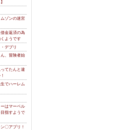
エ】
リムゾンの迷宮
は借金返済の為
働くようです
ス・デブリ
さん、冒険者始
思ってたんと違
か！
転生でハーレム
リーはマーベル
を目指すようで
チン〇アプリ！