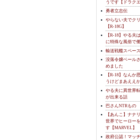
うです【ドラク
勇者立志伝
やらない夫でク
【R-18G】
【R-18】やる夫
に特殊な風俗で
輸送戦艦スペー
没落令嬢ベール
めました
【R-18】なんか
うけどまあええ
やる夫に異世界
が出来る話
巴さんNTRもの
【あんこ】ナナ
世界でヒーロー
す【MARVEL】
政府公認！マッ