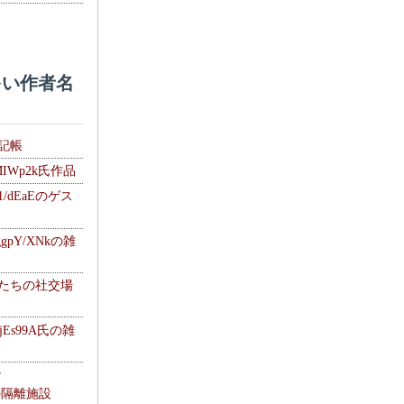
い作者名
雑記帳
MIWp2k氏作品
1/dEaEのゲス
gpY/XNkの雑
士たちの社交場
jEs99A氏の雑
ナ
kの隔離施設