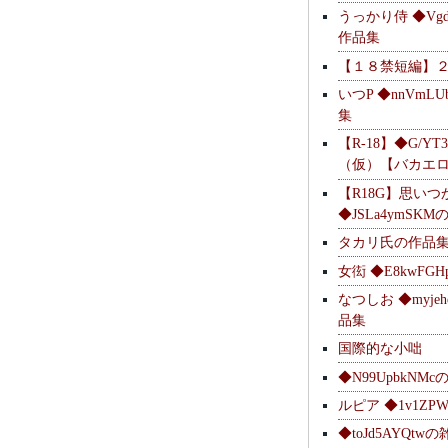
うっかり侍 ◆Vgdl
作品集
【１８禁短編】
いつP ◆nnVmL
集
【R-18】◆G/YT
（仮）【バカエ
【R18G】思いつ
◆JSLa4ymSK
タカリ氏の作品
女衒 ◆E8kwFG
なつしお ◆myje
品集
国際的な小咄
◆N99UpbkNM
ルピア ◆1v1ZP
◆toJd5AYQt