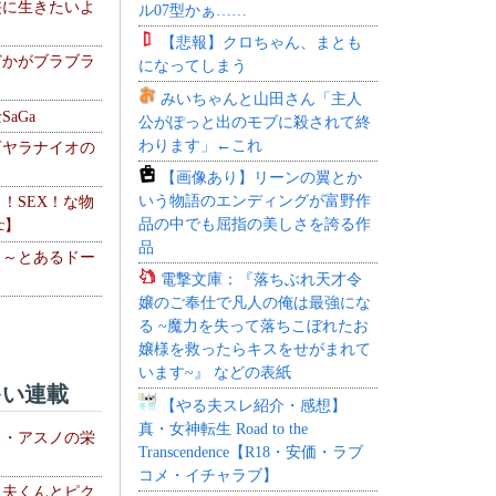
侠に生きたいよ
ル07型かぁ……
【悲報】クロちゃん、まとも
どかがブラブラ
になってしまう
みいちゃんと山田さん「主人
aGa
公がぽっと出のモブに殺されて終
わります」←これ
下ヤラナイオの
【画像あり】リーンの翼とか
いう物語のエンディングが富野作
力！SEX！な物
品の中でも屈指の美しさを誇る作
c】
品
 ～とあるドー
電撃文庫：『落ちぶれ天才令
～
嬢のご奉仕で凡人の俺は最強にな
る ~魔力を失って落ちこぼれたお
嬢様を救ったらキスをせがまれて
います~』 などの表紙
い連載
【やる夫スレ紹介・感想】
真・女神転生 Road to the
ト・アスノの栄
Transcendence【R18・安価・ラブ
コメ・イチャラブ】
る夫くんとピク