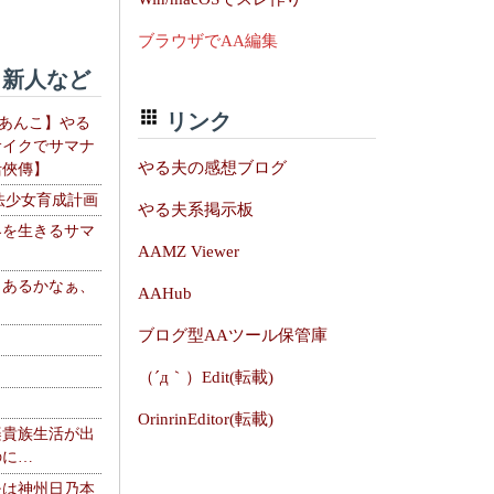
ブラウザでAA編集
新人など
リンク
【あんこ】やる
サイクでサマナ
やる夫の感想ブログ
活俠傳】
法少女育成計画
やる夫系掲示板
界を生きるサマ
AAMZ Viewer
、あるかなぁ、
AAHub
。
ブログ型AAツール保管庫
（´д｀）Edit(転載)
OrinrinEditor(転載)
楽貴族生活が出
のに…
夫は神州日乃本