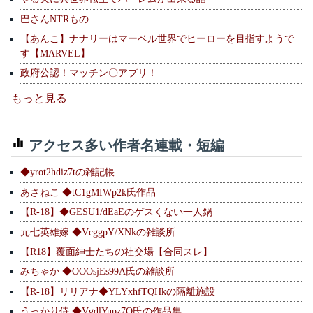
巴さんNTRもの
【あんこ】ナナリーはマーベル世界でヒーローを目指すようで
す【MARVEL】
政府公認！マッチン〇アプリ！
もっと見る
アクセス多い作者名連載・短編
◆yrot2hdiz7tの雑記帳
あさねこ ◆tC1gMIWp2k氏作品
【R-18】◆GESU1/dEaEのゲスくない一人鍋
元七英雄嫁 ◆VcggpY/XNkの雑談所
【R18】覆面紳士たちの社交場【合同スレ】
みちゃか ◆OOOsjEs99A氏の雑談所
【R-18】リリアナ◆YLYxhfTQHkの隔離施設
うっかり侍 ◆VgdlYupz7Q氏の作品集