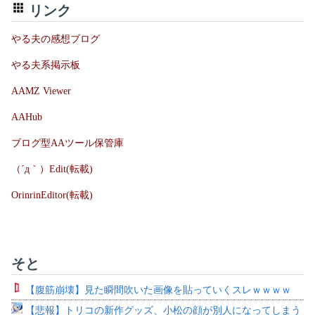
リンク
やる夫の感想ブログ
やる夫系掲示板
AAMZ Viewer
AAHub
ブログ型AAツール保管庫
（´д｀）Edit(転載)
OrinrinEditor(転載)
そと
【腹筋崩壊】見た瞬間吹いた画像を貼っていくスレｗｗｗｗ
【悲報】トリコの新作グッズ、小松の顔が別人になってしまう