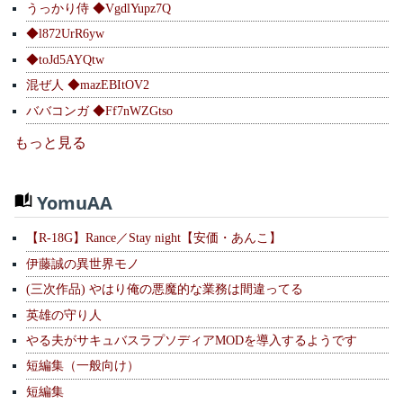
うっかり侍 ◆VgdlYupz7Q
◆l872UrR6yw
◆toJd5AYQtw
混ぜ人 ◆mazEBItOV2
ババコンガ ◆Ff7nWZGtso
もっと見る
YomuAA
【R-18G】Rance／Stay night【安価・あんこ】
伊藤誠の異世界モノ
(三次作品) やはり俺の悪魔的な業務は間違ってる
英雄の守り人
やる夫がサキュバスラプソディアMODを導入するようです
短編集（一般向け）
短編集