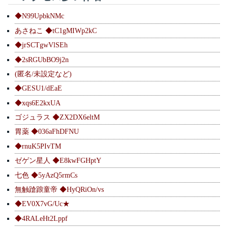
◆N99UpbkNMc
あさねこ ◆tC1gMIWp2kC
◆jrSCTgwVlSEh
◆2sRGUbBO9j2n
(匿名/未設定など)
◆GESU1/dEaE
◆xqs6E2kxUA
ゴジュラス ◆ZX2DX6eltM
胃薬 ◆036aFhDFNU
◆rnuK5PIvTM
ゼゲン星人 ◆E8kwFGHptY
七色 ◆5yAzQ5rmCs
無触蹌踉童帝 ◆HyQRiOn/vs
◆EV0X7vG/Uc★
◆4RALeHt2Lppf