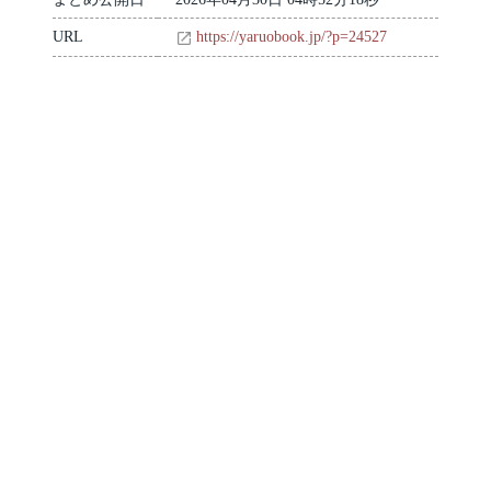
URL
https://yaruobook.jp/?p=24527