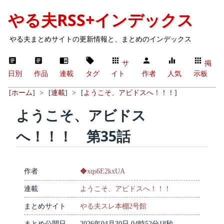
やる夫RSS+インデックス
やる夫まとめサイトの更新情報と、まとめのインデックス
サ
掲
日別
作品
連載
タグ
イト
作者
人気
示板
[
ホーム
]
>
[
連載
]
>
[
ようこそ、アビドスへ！！！
]
ようこそ、アビドス
へ！！！ 第35話
作者
◆xqs6E2kxUA
連載
ようこそ、アビドスへ！！！
まとめサイト
やる夫スレ本棚2号館
まとめ公開日
2026年04月30日 04時52分18秒