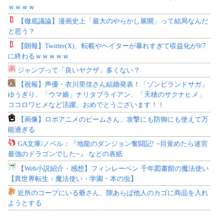
ｗｗｗｗ
【徹底議論】漫画史上「最大のやらかし展開」って結局なんだ
と思う？
【朗報】Twitter(X)、転載やヘイターが暴れすぎて収益化が9/7
に終わるｗｗｗｗｗ
ジャンプって「良いヤクザ」多くない？
【祝報】声優・衣川里佳さん結婚発表！「ゾンビランドサガ」
ゆうぎり、「ウマ娘」ナリタブライアン、「天穂のサクナヒメ」
ココロワヒメなど活躍。おめでとうございます！！
【画像】ロボアニメのビームさん、攻撃にも防御にも使えて万
能過ぎる
GA文庫/ノベル：『地龍のダンジョン奮闘記! ~目覚めたら迷宮
最強のドラゴンでした~』 などの表紙
【Web小説紹介・感想】フィンレーベン 千年図書館の魔法使い
【異世界転生・魔法使い・学園・本の虫】
近所のコープにいる爺さん、隙あらば他人のカゴに商品を入れ
ようとする