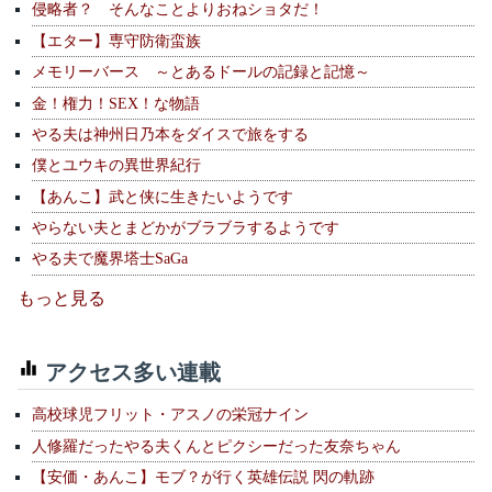
侵略者？ そんなことよりおねショタだ！
【エター】専守防衛蛮族
メモリーバース ～とあるドールの記録と記憶～
金！権力！SEX！な物語
やる夫は神州日乃本をダイスで旅をする
僕とユウキの異世界紀行
【あんこ】武と侠に生きたいようです
やらない夫とまどかがブラブラするようです
やる夫で魔界塔士SaGa
もっと見る
アクセス多い連載
高校球児フリット・アスノの栄冠ナイン
人修羅だったやる夫くんとピクシーだった友奈ちゃん
【安価・あんこ】モブ？が行く英雄伝説 閃の軌跡