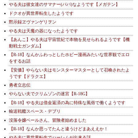
やる夫は彼女達のサマナー(パパ)なようです【メガテン】
ドクオが異世界転生したようです
黙示録ヱヴァンゲリヲン
やる夫は天魔の器になったようです
【あんこ】やる夫は宇宙世紀で本物を見せられるようです【機
動戦士ガンダム】
【R-18】なんかふわっとしたホビー漫画みたいな世界観でエロ
をするお話
【安価】やらない夫はモンスターマスターとして召喚されたよ
うです【ドラクエ】
勇者立志伝
やらない夫でクリムゾンの迷宮【R-18G】
【R-18】やる夫は借金返済の為に特殊な風俗で働くようです
輸送戦艦スペース・デブリ
没落令嬢ベールさん、冒険者始めました
【R-18】なんか思ってたんと違うけどまあええか！
やる夫に異世界転生でハーレムが出来る話