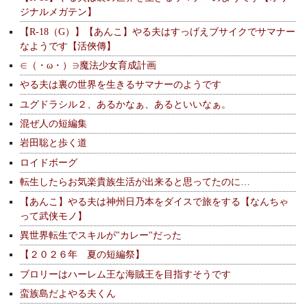
ジナルメガテン】
【R-18（G）】【あんこ】やる夫はすっげえブサイクでサマナー
なようです【活俠傳】
∈（・ω・）∋魔法少女育成計画
やる夫は裏の世界を生きるサマナーのようです
ユグドラシル２、あるかなぁ、あるといいなぁ。
混ぜ人の短編集
岩田聡と歩く道
ロイドボーグ
転生したらお気楽貴族生活が出来ると思ってたのに…
【あんこ】やる夫は神州日乃本をダイスで旅をする【なんちゃ
って武侠モノ】
異世界転生でスキルが"カレー"だった
【２０２６年 夏の短編祭】
ブロリーはハーレム王な海賊王を目指すそうです
蛮族島だよやる夫くん