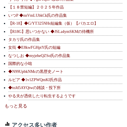
【１８禁短編】２０２５年作品
いつP ◆nnVmLUbkCk氏の作品集
【R-18】◆G/YT325NHs短編集（仮）【バカエロ】
【R18G】思いつかない ◆JSLa4ymSKMの待機所
タカリ氏の作品集
女衒 ◆E8kwFGHptY氏の短編
なつしお ◆myjeheQZSo氏の作品集
国際的な小咄
◆N99UpbkNMcの黒歴史ノート
ルピア ◆1v1ZPWQmKI氏作品
◆toJd5AYQtwの雑談・投下所
やる夫が憑依したり転生するようです
もっと見る
アクセス多い作者