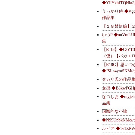
◆YLYxhfTQH
うっかり侍 ◆Vgdl
作品集
【１８禁短編】
いつP ◆nnVmL
集
【R-18】◆G/YT
（仮）【バカエ
【R18G】思いつ
◆JSLa4ymSK
タカリ氏の作品
女衒 ◆E8kwFG
なつしお ◆myje
品集
国際的な小咄
◆N99UpbkNM
ルピア ◆1v1ZP