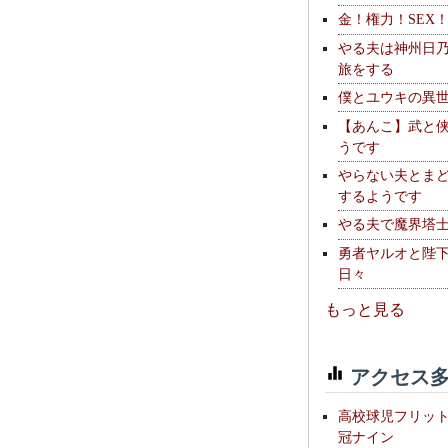
金！権力！SEX
やる夫は神州日
旅をする
僕とユウキの異
【あんこ】武と
うです
やらない夫とま
するようです
やる夫で魔界塔士S
勇者ヤルオと陛
日々
もっと見る
アクセス多
高校球児フリッ
冠ナイン