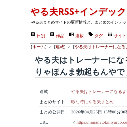
やる夫RSS+インデッ
やる夫まとめサイトの更新情報と、まとめのインデッ
日別
作品
連載
タグ
サイト
[
ホーム
]
>
[
連載
]
>
[
やる夫はトレーナーになる
やる夫はトレーナーになる
りゃほんま勃起もんやで
連載
やる夫はトレーナーになるよ
まとめサイト
暇な時にやる夫まとめ
まとめ公開日
2026年04月25日 15時00分00
URL
https://himanatokiniyaruo.