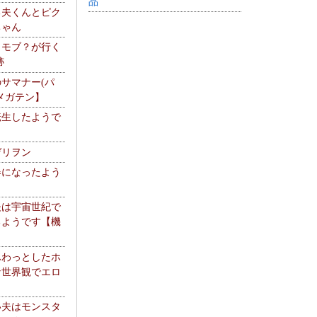
品
る夫くんとピク
ちゃん
】モブ？が行く
跡
サマナー(パ
メガテン】
転生したようで
ゲリヲン
器になったよう
夫は宇宙世紀で
るようです【機
】
ふわっとしたホ
な世界観でエロ
い夫はモンスタ