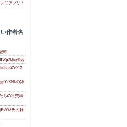
チン〇アプリ！
い作者名
雑記帳
MIWp2k氏作品
1/dEaEのゲス
gpY/XNkの雑
士たちの社交場
jEs99A氏の雑
ナ