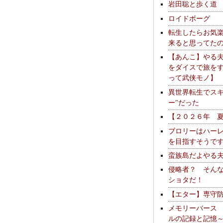
岩田聡と歩く道
ロイドボーグ
転生したらお気
来ると思ってた
【あんこ】やる
をダイスで旅を
って武侠モノ】
異世界転生でスキ
ー"だった
【２０２６年 
ブロリーはハー
を目指すそうで
蛮族島だよやる
侵略者？ そん
ショタだ！
【エター】専守
メモリーバース
ルの記録と記憶