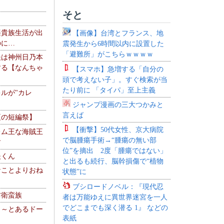
そと
楽貴族生活が出
【画像】台湾とフランス、地
のに…
震発生から6時間以内に設置した
「避難所」がこちらｗｗｗｗ
夫は神州日乃本
する【なんちゃ
【スマホ】急増する「自分の
頭で考えない子」。すぐ検索が当
たり前に 「タイパ」至上主義
ルが"カレ
ジャンプ漫画の三大つかみと
言えば
夏の短編祭】
【衝撃】50代女性、京大病院
レム王な海賊王
で脳腫瘍手術→“腫瘍の無い部
す
位”を摘出 2度「腫瘍ではない」
夫くん
と出るも続行、脳幹損傷で“植物
なことよりおね
状態”に
ブシロードノベル：『現代忍
防衛蛮族
者は万能ゆえに異世界迷宮を一人
でどこまでも深く潜る 1』 などの
 ～とあるドー
表紙
～