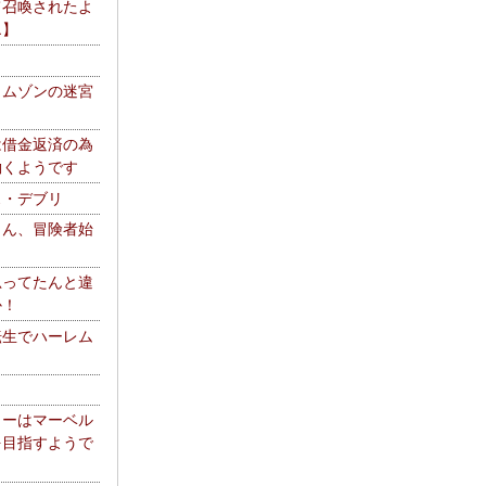
て召喚されたよ
エ】
リムゾンの迷宮
は借金返済の為
働くようです
ス・デブリ
さん、冒険者始
思ってたんと違
か！
転生でハーレム
リーはマーベル
を目指すようで