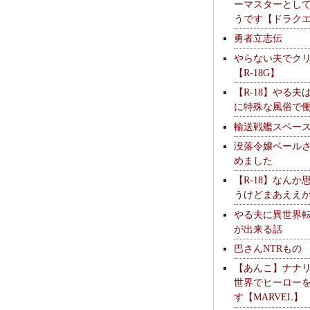
ーマスターとし
うです【ドラク
勇者立志伝
やらない夫でク
【R-18G】
【R-18】やる夫
に特殊な風俗で
輸送戦艦スペー
没落令嬢ベール
めました
【R-18】なんか
うけどまあええ
やる夫に異世界
が出来る話
巴さんNTRもの
【あんこ】ナナ
世界でヒーロー
す【MARVEL】