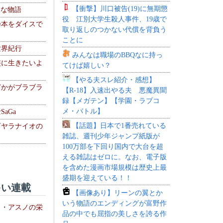
【衝撃】川口被告(19)に無期懲
！な物語
役 江別大学生殺人事件、19歳で
乃本をダイスで
取り返しのつかない代償を背負う
ことに
世界紀行
みんなは職場のBBQなに持っ
侠に生きたいよ
てけば嬉しい？
【やる夫スレ紹介・感想】
どかがブラブラ
【R-18】入速出やる夫 悪魔異聞
録【メガテン】【学園・ラブコ
メ・バトル】
aGa
【話題】日本で1番売れている
下ヤラナイオの
雑誌、週刊少年ジャンプ紙版が
100万部を下回り国内で大台を超
える雑誌はゼロに。なお、電子版
を含めた漫画市場規模は歴史上最
盛期を迎えている！！
い連載
【画像あり】リーンの翼とか
いう物語のエンディングが富野作
ト・アスノの栄
品の中でも屈指の美しさを誇る作