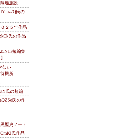
kの隔離施設
Yupz7Q氏の
２０２５年作品
UbkCk氏の作品
325NHs短編集
ロ】
かない
Mの待機所
集
HptY氏の短編
heQZSo氏の作
cの黒歴史ノート
WQmKI氏作品