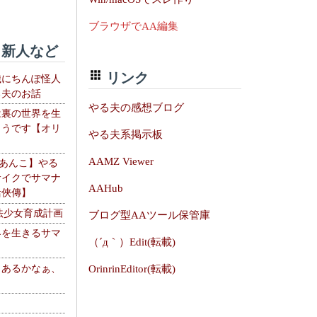
ブラウザでAA編集
新人など
リンク
織にちんぽ怪人
る夫のお話
やる夫の感想ブログ
は裏の世界を生
ようです【オリ
やる夫系掲示板
】
AAMZ Viewer
【あんこ】やる
サイクでサマナ
AAHub
活俠傳】
法少女育成計画
ブログ型AAツール保管庫
界を生きるサマ
（´д｀）Edit(転載)
、あるかなぁ、
OrinrinEditor(転載)
。