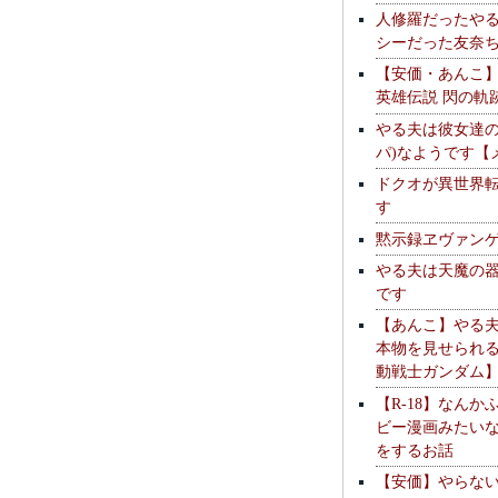
人修羅だったや
シーだった友奈
【安価・あんこ
英雄伝説 閃の軌
やる夫は彼女達の
パ)なようです【
ドクオが異世界
す
黙示録ヱヴァン
やる夫は天魔の
です
【あんこ】やる
本物を見せられ
動戦士ガンダム
【R-18】なんか
ビー漫画みたい
をするお話
【安価】やらな