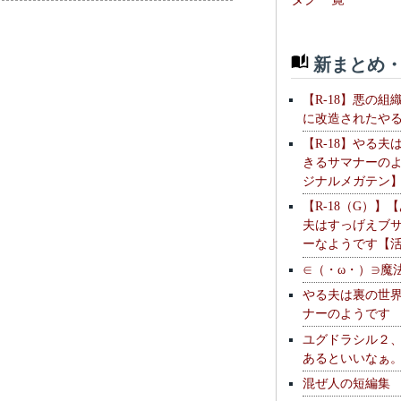
新まとめ・
【R-18】悪の組
に改造されたや
【R-18】やる夫
きるサマナーの
ジナルメガテン
【R-18（G）】
夫はすっげえブ
ーなようです【
∈（・ω・）∋魔
やる夫は裏の世
ナーのようです
ユグドラシル２
あるといいなぁ
混ぜ人の短編集