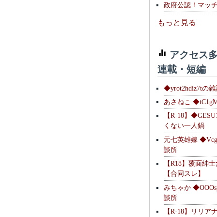
政府公認！マッ
もっと見る
アクセス多
連載・短編
◆yrot2hdiz7tの
あさねこ ◆tC1g
【R-18】◆GESU
くない一人鍋
元七英雄嫁 ◆Vcg
談所
【R18】覆面紳
【合同スレ】
みちゃか ◆OOOs
談所
【R-18】リリア