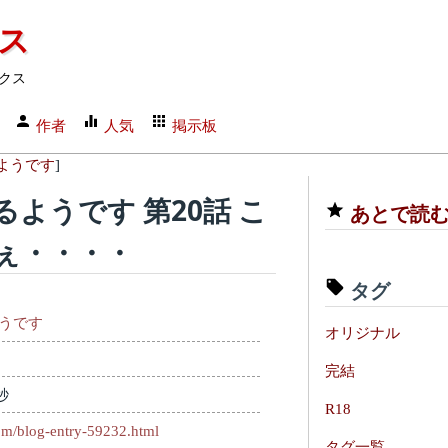
クス
クス
作者
人気
掲示板
ようです
]
ようです 第20話 こ
あとで読
ぇ・・・・
タグ
うです
オリジナル
完結
秒
R18
com/blog-entry-59232.html
タグ一覧