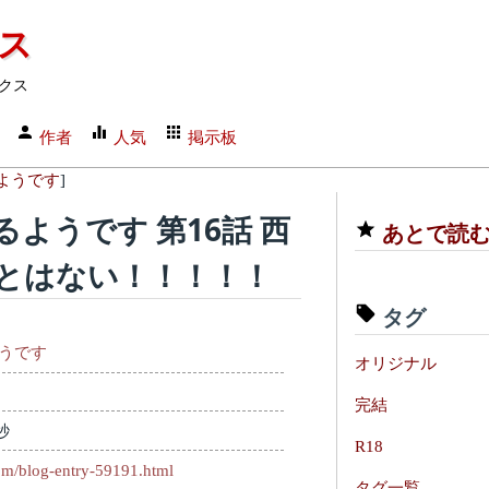
クス
クス
作者
人気
掲示板
ようです
]
ようです 第16話 西
あとで読
とはない！！！！！
タグ
うです
オリジナル
完結
秒
R18
com/blog-entry-59191.html
タグ一覧