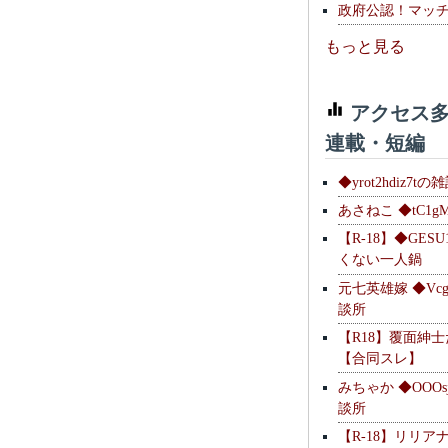
政府公認！マッ
もっと見る
アクセス多
連載・短編
◆yrot2hdiz7tの
あさねこ ◆tC1g
【R-18】◆GESU
くない一人鍋
元七英雄嫁 ◆Vcg
談所
【R18】覆面紳
【合同スレ】
みちゃか ◆OOOs
談所
【R-18】リリア