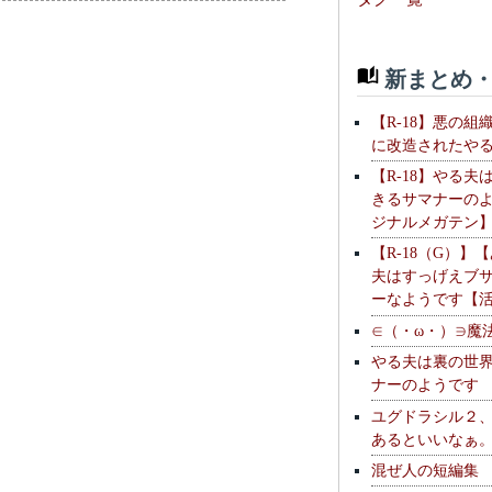
新まとめ・
【R-18】悪の組
に改造されたや
【R-18】やる夫
きるサマナーの
ジナルメガテン
【R-18（G）】
夫はすっげえブ
ーなようです【
∈（・ω・）∋魔
やる夫は裏の世
ナーのようです
ユグドラシル２
あるといいなぁ
混ぜ人の短編集