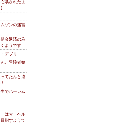
て召喚されたよ
エ】
リムゾンの迷宮
は借金返済の為
働くようです
ス・デブリ
さん、冒険者始
思ってたんと違
か！
転生でハーレム
リーはマーベル
を目指すようで