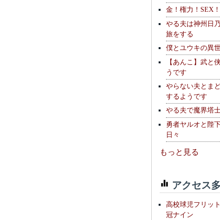
金！権力！SEX
やる夫は神州日
旅をする
僕とユウキの異
【あんこ】武と
うです
やらない夫とま
するようです
やる夫で魔界塔士S
勇者ヤルオと陛
日々
もっと見る
アクセス多
高校球児フリッ
冠ナイン