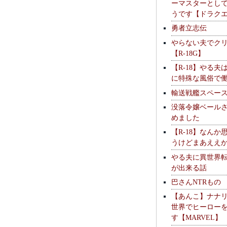
ーマスターとし
うです【ドラク
勇者立志伝
やらない夫でク
【R-18G】
【R-18】やる夫
に特殊な風俗で
輸送戦艦スペー
没落令嬢ベール
めました
【R-18】なんか
うけどまあええ
やる夫に異世界
が出来る話
巴さんNTRもの
【あんこ】ナナ
世界でヒーロー
す【MARVEL】