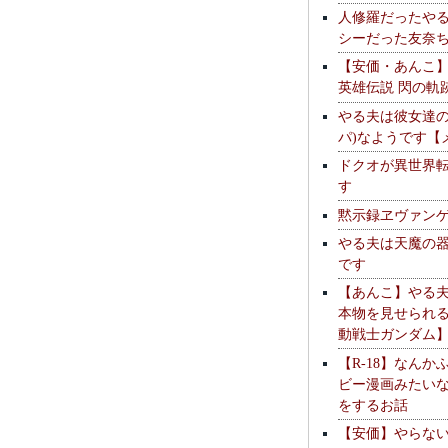
人修羅だったや
シーだった友奈
【安価・あんこ
英雄伝説 閃の軌
やる夫は彼女達の
パ)なようです【
ドクオが異世界
す
黙示録ヱヴァン
やる夫は天魔の
です
【あんこ】やる
本物を見せられ
動戦士ガンダム
【R-18】なんか
ビー漫画みたい
をするお話
【安価】やらな