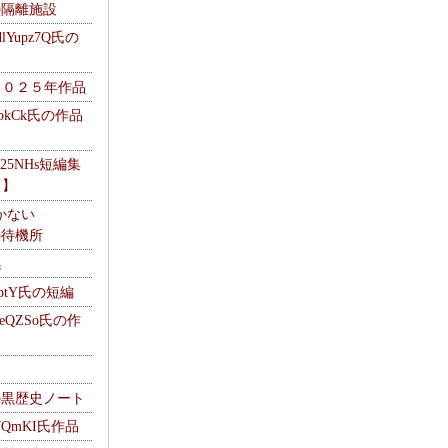
kの隔離施設
Yupz7Q氏の
２０２５年作品
UbkCk氏の作品
325NHs短編集
ロ】
かない
Mの待機所
集
HptY氏の短編
heQZSo氏の作
cの黒歴史ノート
WQmKI氏作品