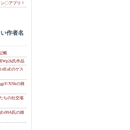
チン〇アプリ！
い作者名
雑記帳
MIWp2k氏作品
1/dEaEのゲス
gpY/XNkの雑
士たちの社交場
jEs99A氏の雑
ナ