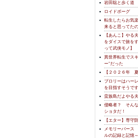
岩田聡と歩く道
ロイドボーグ
転生したらお気
来ると思ってた
【あんこ】やる
をダイスで旅を
って武侠モノ】
異世界転生でスキ
ー"だった
【２０２６年 
ブロリーはハー
を目指すそうで
蛮族島だよやる
侵略者？ そん
ショタだ！
【エター】専守
メモリーバース
ルの記録と記憶