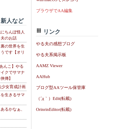
ブラウザでAA編集
新人など
リンク
織にちんぽ怪人
る夫のお話
やる夫の感想ブログ
は裏の世界を生
ようです【オリ
やる夫系掲示板
】
AAMZ Viewer
【あんこ】やる
サイクでサマナ
AAHub
活俠傳】
法少女育成計画
ブログ型AAツール保管庫
界を生きるサマ
（´д｀）Edit(転載)
、あるかなぁ、
OrinrinEditor(転載)
。