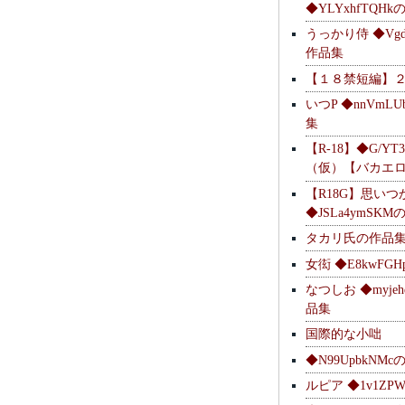
◆YLYxhfTQH
うっかり侍 ◆Vgdl
作品集
【１８禁短編】
いつP ◆nnVmL
集
【R-18】◆G/YT
（仮）【バカエ
【R18G】思いつ
◆JSLa4ymSK
タカリ氏の作品
女衒 ◆E8kwFG
なつしお ◆myje
品集
国際的な小咄
◆N99UpbkNM
ルピア ◆1v1ZP