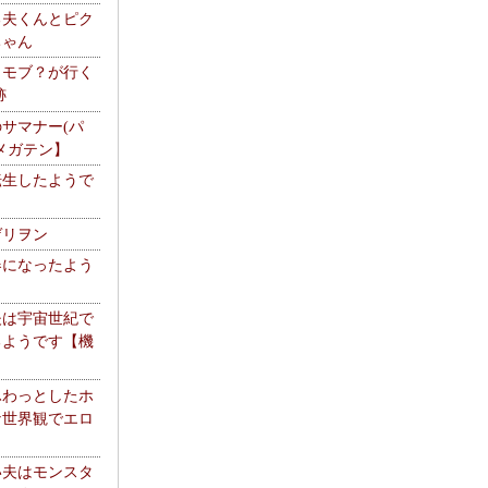
る夫くんとピク
ちゃん
】モブ？が行く
跡
サマナー(パ
メガテン】
転生したようで
ゲリヲン
器になったよう
夫は宇宙世紀で
るようです【機
】
ふわっとしたホ
な世界観でエロ
い夫はモンスタ