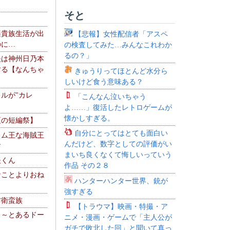
そと
楽貴族生活が出
【悲報】女性配信者「アスペ
のに…
の検査してみた…みんなこれわか
るの？」
夫は神州日乃本
する【なんちゃ
きゅうりってほとんど水分ら
しいけど食う意味ある？
ルが"カレ
「こんなん泣いちゃう
よ……」復活したレトロゲームが
懐かしすぎる。
夏の短編祭】
自分にとってはとても面白い
レム王な海賊王
んだけど、数字としての評価がい
す
まいち良くなくて悔しいっていう
夫くん
作品 その２８
なことよりおね
ハンターハンター世界、銃が
強すぎる
防衛蛮族
【トラウマ】映画・特撮・ア
 ～とあるドー
ニメ・漫画・ゲームで「主人公が
～
ガチで敗北した回」と聞いて真っ