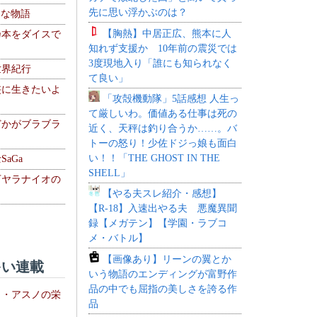
先に思い浮かぶのは？
！な物語
【胸熱】中居正広、熊本に人
乃本をダイスで
知れず支援か 10年前の震災では
3度現地入り「誰にも知られなく
世界紀行
て良い」
侠に生きたいよ
「攻殻機動隊」5話感想 人生っ
て厳しいわ。価値ある仕事は死の
どかがブラブラ
近く、天秤は釣り合うか……。バ
トーの怒り！少佐ドジっ娘も面白
い！！「THE GHOST IN THE
aGa
SHELL」
下ヤラナイオの
【やる夫スレ紹介・感想】
【R-18】入速出やる夫 悪魔異聞
録【メガテン】【学園・ラブコ
メ・バトル】
【画像あり】リーンの翼とか
い連載
いう物語のエンディングが富野作
品の中でも屈指の美しさを誇る作
ト・アスノの栄
品