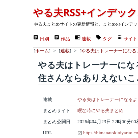
やる夫RSS+インデッ
やる夫まとめサイトの更新情報と、まとめのインデッ
日別
作品
連載
タグ
サイト
[
ホーム
]
>
[
連載
]
>
[
やる夫はトレーナーになる
やる夫はトレーナーになる
住さんならありえないこ
連載
やる夫はトレーナーになるよ
まとめサイト
暇な時にやる夫まとめ
まとめ公開日
2026年04月23日 22時00分00
URL
https://himanatokiniyaruo.