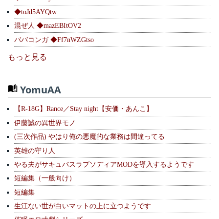
◆toJd5AYQtw
混ぜ人 ◆mazEBItOV2
ババコンガ ◆Ff7nWZGtso
もっと見る
YomuAA
【R-18G】Rance／Stay night【安価・あんこ】
伊藤誠の異世界モノ
(三次作品) やはり俺の悪魔的な業務は間違ってる
英雄の守り人
やる夫がサキュバスラプソディアMODを導入するようです
短編集（一般向け）
短編集
生江ない世が白いマットの上に立つようです