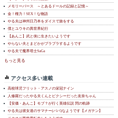
メモリーバース ～とあるドールの記録と記憶～
金！権力！SEX！な物語
やる夫は神州日乃本をダイスで旅をする
僕とユウキの異世界紀行
【あんこ】武と侠に生きたいようです
やらない夫とまどかがブラブラするようです
やる夫で魔界塔士SaGa
もっと見る
アクセス多い連載
高校球児フリット・アスノの栄冠ナイン
人修羅だったやる夫くんとピクシーだった友奈ちゃん
【安価・あんこ】モブ？が行く英雄伝説 閃の軌跡
やる夫は彼女達のサマナー(パパ)なようです【メガテン】