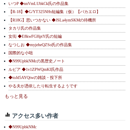
いつP ◆nnVmLUbkCk氏の作品集
【R-18】◆G/YT325NHs短編集（仮）【バカエロ】
【R18G】思いつかない ◆JSLa4ymSKMの待機所
タカリ氏の作品集
女衒 ◆E8kwFGHptY氏の短編
なつしお ◆myjeheQZSo氏の作品集
国際的な小咄
◆N99UpbkNMcの黒歴史ノート
ルピア ◆1v1ZPWQmKI氏作品
◆toJd5AYQtwの雑談・投下所
やる夫が憑依したり転生するようです
もっと見る
アクセス多い作者
◆N99UpbkNMc