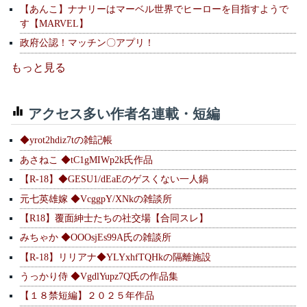
【あんこ】ナナリーはマーベル世界でヒーローを目指すようで
す【MARVEL】
政府公認！マッチン〇アプリ！
もっと見る
アクセス多い作者名連載・短編
◆yrot2hdiz7tの雑記帳
あさねこ ◆tC1gMIWp2k氏作品
【R-18】◆GESU1/dEaEのゲスくない一人鍋
元七英雄嫁 ◆VcggpY/XNkの雑談所
【R18】覆面紳士たちの社交場【合同スレ】
みちゃか ◆OOOsjEs99A氏の雑談所
【R-18】リリアナ◆YLYxhfTQHkの隔離施設
うっかり侍 ◆VgdlYupz7Q氏の作品集
【１８禁短編】２０２５年作品