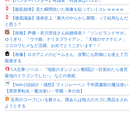
【ハンターハンター】有識者「特質系はハズレ」
【腹筋崩壊】見た瞬間吹いた画像を貼っていくスレｗｗｗｗ
【徹底議論】漫画史上「最大のやらかし展開」って結局なんだ
と思う？
【祝報】声優・衣川里佳さん結婚発表！「ゾンビランドサガ」
ゆうぎり、「ウマ娘」ナリタブライアン、「天穂のサクナヒメ」
ココロワヒメなど活躍。おめでとうございます！！
【画像】ロボアニメのビームさん、攻撃にも防御にも使えて万
能過ぎる
GA文庫/ノベル：『地龍のダンジョン奮闘記! ~目覚めたら迷宮
最強のドラゴンでした~』 などの表紙
【Web小説紹介・感想】フィンレーベン 千年図書館の魔法使い
【異世界転生・魔法使い・学園・本の虫】
近所のコープにいる爺さん、隙あらば他人のカゴに商品を入れ
ようとする