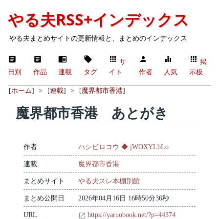
やる夫RSS+インデックス
やる夫まとめサイトの更新情報と、まとめのインデックス
サ
掲
日別
作品
連載
タグ
イト
作者
人気
示板
[
ホーム
]
>
[
連載
]
>
[
魔界都市香港
]
魔界都市香港 あとがき
作者
ハシビロコウ ◆.jWOXYLbLo
連載
魔界都市香港
まとめサイト
やる夫スレ本棚別館
まとめ公開日
2026年04月16日 16時50分36秒
URL
https://yaruobook.net/?p=44374