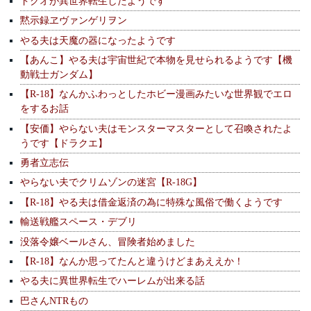
ドクオが異世界転生したようです
黙示録ヱヴァンゲリヲン
やる夫は天魔の器になったようです
【あんこ】やる夫は宇宙世紀で本物を見せられるようです【機
動戦士ガンダム】
【R-18】なんかふわっとしたホビー漫画みたいな世界観でエロ
をするお話
【安価】やらない夫はモンスターマスターとして召喚されたよ
うです【ドラクエ】
勇者立志伝
やらない夫でクリムゾンの迷宮【R-18G】
【R-18】やる夫は借金返済の為に特殊な風俗で働くようです
輸送戦艦スペース・デブリ
没落令嬢ベールさん、冒険者始めました
【R-18】なんか思ってたんと違うけどまあええか！
やる夫に異世界転生でハーレムが出来る話
巴さんNTRもの