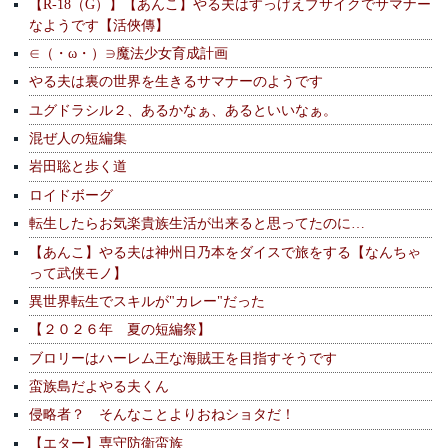
【R-18（G）】【あんこ】やる夫はすっげえブサイクでサマナー
なようです【活俠傳】
∈（・ω・）∋魔法少女育成計画
やる夫は裏の世界を生きるサマナーのようです
ユグドラシル２、あるかなぁ、あるといいなぁ。
混ぜ人の短編集
岩田聡と歩く道
ロイドボーグ
転生したらお気楽貴族生活が出来ると思ってたのに…
【あんこ】やる夫は神州日乃本をダイスで旅をする【なんちゃ
って武侠モノ】
異世界転生でスキルが"カレー"だった
【２０２６年 夏の短編祭】
ブロリーはハーレム王な海賊王を目指すそうです
蛮族島だよやる夫くん
侵略者？ そんなことよりおねショタだ！
【エター】専守防衛蛮族