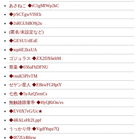
あさねこ ◆tC1gMIWp2kC
◆jrSCTgwVlSEh
◆2sRGUbBO9j2n
(匿名/未設定など)
◆GESU1/dEaE
◆xqs6E2kxUA
ゴジュラス ◆ZX2DX6eltM
胃薬 ◆036aFhDFNU
◆rnuK5PIvTM
ゼゲン星人 ◆E8kwFGHptY
七色 ◆5yAzQ5rmCs
無触蹌踉童帝 ◆HyQRiOn/vs
◆EV0X7vG/Uc★
◆4RALeHt2Lppf
うっかり侍 ◆VgdlYupz7Q
◆l872UrR6yw