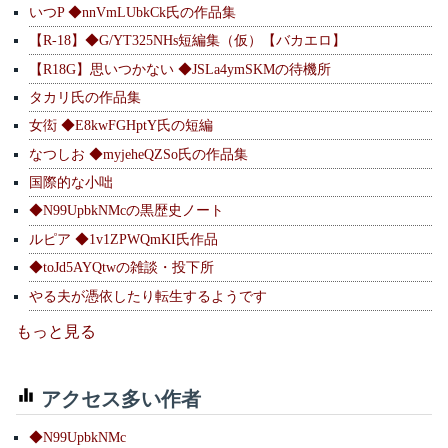
いつP ◆nnVmLUbkCk氏の作品集
【R-18】◆G/YT325NHs短編集（仮）【バカエロ】
【R18G】思いつかない ◆JSLa4ymSKMの待機所
タカリ氏の作品集
女衒 ◆E8kwFGHptY氏の短編
なつしお ◆myjeheQZSo氏の作品集
国際的な小咄
◆N99UpbkNMcの黒歴史ノート
ルピア ◆1v1ZPWQmKI氏作品
◆toJd5AYQtwの雑談・投下所
やる夫が憑依したり転生するようです
もっと見る
アクセス多い作者
◆N99UpbkNMc