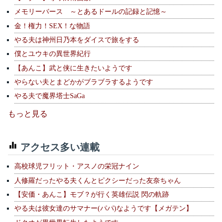
メモリーバース ～とあるドールの記録と記憶～
金！権力！SEX！な物語
やる夫は神州日乃本をダイスで旅をする
僕とユウキの異世界紀行
【あんこ】武と侠に生きたいようです
やらない夫とまどかがブラブラするようです
やる夫で魔界塔士SaGa
もっと見る
アクセス多い連載
高校球児フリット・アスノの栄冠ナイン
人修羅だったやる夫くんとピクシーだった友奈ちゃん
【安価・あんこ】モブ？が行く英雄伝説 閃の軌跡
やる夫は彼女達のサマナー(パパ)なようです【メガテン】