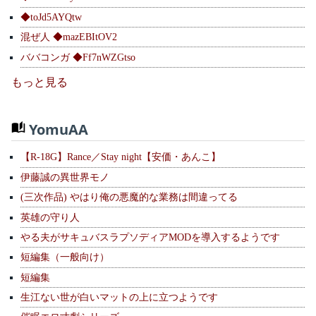
◆toJd5AYQtw
混ぜ人 ◆mazEBItOV2
ババコンガ ◆Ff7nWZGtso
もっと見る
YomuAA
【R-18G】Rance／Stay night【安価・あんこ】
伊藤誠の異世界モノ
(三次作品) やはり俺の悪魔的な業務は間違ってる
英雄の守り人
やる夫がサキュバスラプソディアMODを導入するようです
短編集（一般向け）
短編集
生江ない世が白いマットの上に立つようです