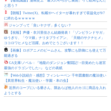
【徹底議論】漫画史上「最大のやらかし展開」って結局なんだ
と思う？
【朗報】Twitter(X)、転載やヘイターが暴れすぎて収益化が9/7
に終わるｗｗｗｗｗ
ジャンプって「良いヤクザ」多くない？
【祝報】声優・衣川里佳さん結婚発表！「ゾンビランドサガ」
ゆうぎり、「ウマ娘」ナリタブライアン、「天穂のサクナヒメ」
ココロワヒメなど活躍。おめでとうございます！！
【画像】ロボアニメのビームさん、攻撃にも防御にも使えて万
能過ぎる
GA文庫/ノベル：『地龍のダンジョン奮闘記! ~目覚めたら迷宮
最強のドラゴンでした~』 などの表紙
【Web小説紹介・感想】フィンレーベン 千年図書館の魔法使い
【異世界転生・魔法使い・学園・本の虫】
近所のコープにいる爺さん、隙あらば他人のカゴに商品を入れ
ようとする