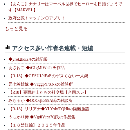
【あんこ】ナナリーはマーベル世界でヒーローを目指すようで
す【MARVEL】
政府公認！マッチン〇アプリ！
もっと見る
アクセス多い作者名連載・短編
◆yrot2hdiz7tの雑記帳
あさねこ ◆tC1gMIWp2k氏作品
【R-18】◆GESU1/dEaEのゲスくない一人鍋
元七英雄嫁 ◆VcggpY/XNkの雑談所
【R18】覆面紳士たちの社交場【合同スレ】
みちゃか ◆OOOsjEs99A氏の雑談所
【R-18】リリアナ◆YLYxhfTQHkの隔離施設
うっかり侍 ◆VgdlYupz7Q氏の作品集
【１８禁短編】２０２５年作品