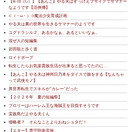
【R-18（G）】【あんこ】やる夫はすっげえブサイクでサマナー
なようです【活俠傳】
∈（・ω・）∋魔法少女育成計画
やる夫は裏の世界を生きるサマナーのようです
ユグドラシル２、あるかなぁ、あるといいなぁ。
混ぜ人の短編集
岩田聡と歩く道
ロイドボーグ
転生したらお気楽貴族生活が出来ると思ってたのに…
【あんこ】やる夫は神州日乃本をダイスで旅をする【なんちゃ
って武侠モノ】
異世界転生でスキルが"カレー"だった
【２０２６年 夏の短編祭】
ブロリーはハーレム王な海賊王を目指すそうです
蛮族島だよやる夫くん
侵略者？ そんなことよりおねショタだ！
【エター】専守防衛蛮族