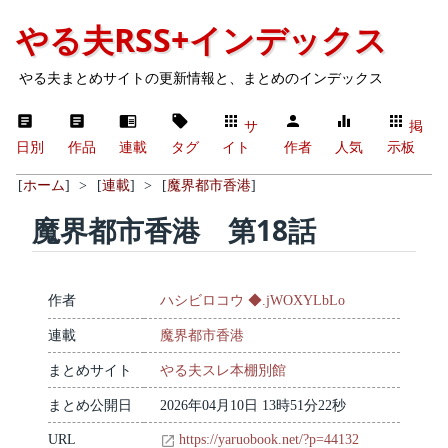
やる夫RSS+インデックス
やる夫まとめサイトの更新情報と、まとめのインデックス
サ
掲
日別
作品
連載
タグ
イト
作者
人気
示板
[
ホーム
]
>
[
連載
]
>
[
魔界都市香港
]
魔界都市香港 第18話
作者
ハシビロコウ ◆.jWOXYLbLo
連載
魔界都市香港
まとめサイト
やる夫スレ本棚別館
まとめ公開日
2026年04月10日 13時51分22秒
URL
https://yaruobook.net/?p=44132