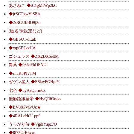
あさねこ ◆tC1gMIWp2kC
◆jrSCTgwVlSEh
◆2sRGUbBO9j2n
(匿名/未設定など)
◆GESU1/dEaE
◆xqs6E2kxUA
ゴジュラス ◆ZX2DX6eltM
胃薬 ◆036aFhDFNU
◆rnuK5PIvTM
ゼゲン星人 ◆E8kwFGHptY
七色 ◆5yAzQ5rmCs
無触蹌踉童帝 ◆HyQRiOn/vs
◆EV0X7vG/Uc★
◆4RALeHt2Lppf
うっかり侍 ◆VgdlYupz7Q
◆l872UrR6yw