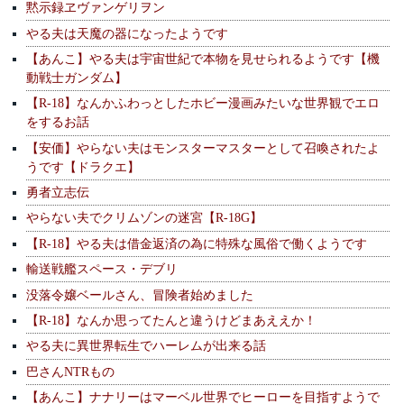
黙示録ヱヴァンゲリヲン
やる夫は天魔の器になったようです
【あんこ】やる夫は宇宙世紀で本物を見せられるようです【機
動戦士ガンダム】
【R-18】なんかふわっとしたホビー漫画みたいな世界観でエロ
をするお話
【安価】やらない夫はモンスターマスターとして召喚されたよ
うです【ドラクエ】
勇者立志伝
やらない夫でクリムゾンの迷宮【R-18G】
【R-18】やる夫は借金返済の為に特殊な風俗で働くようです
輸送戦艦スペース・デブリ
没落令嬢ベールさん、冒険者始めました
【R-18】なんか思ってたんと違うけどまあええか！
やる夫に異世界転生でハーレムが出来る話
巴さんNTRもの
【あんこ】ナナリーはマーベル世界でヒーローを目指すようで