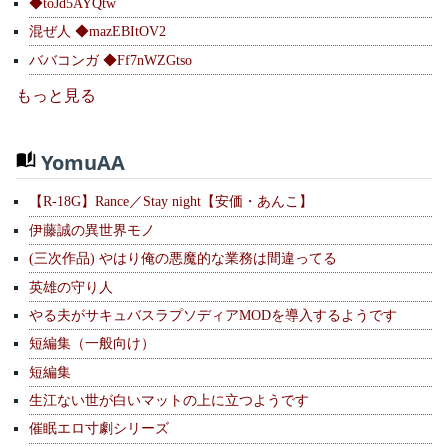
◆toJd5AYQtw
混ぜ人 ◆mazEBItOV2
ババコンガ ◆Ff7nWZGtso
もっと見る
YomuAA
【R-18G】Rance／Stay night【安価・あんこ】
伊藤誠の異世界モノ
(三次作品) やはり俺の悪魔的な業務は間違ってる
英雄の守り人
やる夫がサキュバスラプソディアMODを導入するようです
短編集（一般向け）
短編集
生江ない世が白いマットの上に立つようです
催眠エロ寸劇シリーズ