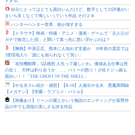
すぎる。
自分にとってはとても面白いんだけど、数字としての評価がい
まいち良くなくて悔しいっていう作品 その２８
ハンターハンター世界、銃が強すぎる
【トラウマ】映画・特撮・アニメ・漫画・ゲームで「主人公が
ガチで敗北した回」と聞いて真っ先に思い浮かぶのは？
【胸熱】中居正広、熊本に人知れず支援か 10年前の震災では
3度現地入り「誰にも知られなくて良い」
「攻殻機動隊」5話感想 人生って厳しいわ。価値ある仕事は死
の近く、天秤は釣り合うか……。バトーの怒り！少佐ドジっ娘も
面白い！！「THE GHOST IN THE SHELL」
【やる夫スレ紹介・感想】【R-18】入速出やる夫 悪魔異聞録
【メガテン】【学園・ラブコメ・バトル】
【画像あり】リーンの翼とかいう物語のエンディングが富野作
品の中でも屈指の美しさを誇る作品