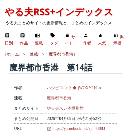
やる夫RSS+インデックス
やる夫まとめサイトの更新情報と、まとめのインデックス
サ
掲
日別
作品
連載
タグ
イト
作者
人気
示板
[
ホーム
]
>
[
連載
]
>
[
魔界都市香港
]
魔界都市香港 第14話
作者
ハシビロコウ ◆.jWOXYLbLo
連載
魔界都市香港
まとめサイト
やる夫スレ本棚別館
まとめ公開日
2026年04月09日 09時21分52秒
URL
https://yaruobook.net/?p=44083