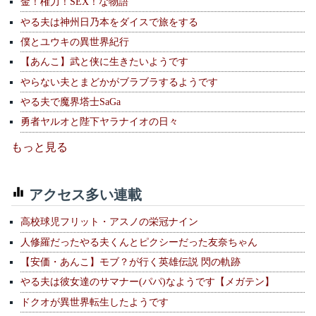
金！権力！SEX！な物語
やる夫は神州日乃本をダイスで旅をする
僕とユウキの異世界紀行
【あんこ】武と侠に生きたいようです
やらない夫とまどかがブラブラするようです
やる夫で魔界塔士SaGa
勇者ヤルオと陛下ヤラナイオの日々
もっと見る
アクセス多い連載
高校球児フリット・アスノの栄冠ナイン
人修羅だったやる夫くんとピクシーだった友奈ちゃん
【安価・あんこ】モブ？が行く英雄伝説 閃の軌跡
やる夫は彼女達のサマナー(パパ)なようです【メガテン】
ドクオが異世界転生したようです