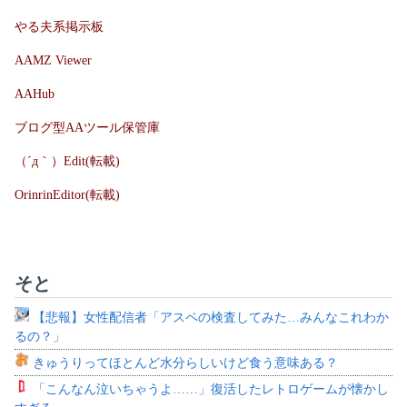
やる夫系掲示板
AAMZ Viewer
AAHub
ブログ型AAツール保管庫
（´д｀）Edit(転載)
OrinrinEditor(転載)
そと
【悲報】女性配信者「アスペの検査してみた…みんなこれわか
るの？」
きゅうりってほとんど水分らしいけど食う意味ある？
「こんなん泣いちゃうよ……」復活したレトロゲームが懐かし