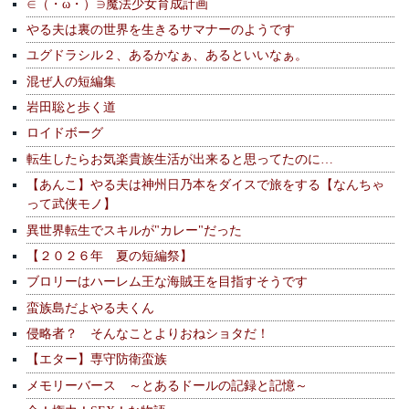
∈（・ω・）∋魔法少女育成計画
やる夫は裏の世界を生きるサマナーのようです
ユグドラシル２、あるかなぁ、あるといいなぁ。
混ぜ人の短編集
岩田聡と歩く道
ロイドボーグ
転生したらお気楽貴族生活が出来ると思ってたのに…
【あんこ】やる夫は神州日乃本をダイスで旅をする【なんちゃ
って武侠モノ】
異世界転生でスキルが"カレー"だった
【２０２６年 夏の短編祭】
ブロリーはハーレム王な海賊王を目指すそうです
蛮族島だよやる夫くん
侵略者？ そんなことよりおねショタだ！
【エター】専守防衛蛮族
メモリーバース ～とあるドールの記録と記憶～