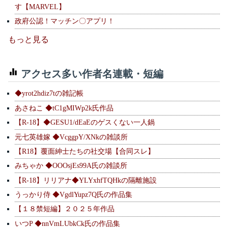
す【MARVEL】
政府公認！マッチン〇アプリ！
もっと見る
アクセス多い作者名連載・短編
◆yrot2hdiz7tの雑記帳
あさねこ ◆tC1gMIWp2k氏作品
【R-18】◆GESU1/dEaEのゲスくない一人鍋
元七英雄嫁 ◆VcggpY/XNkの雑談所
【R18】覆面紳士たちの社交場【合同スレ】
みちゃか ◆OOOsjEs99A氏の雑談所
【R-18】リリアナ◆YLYxhfTQHkの隔離施設
うっかり侍 ◆VgdlYupz7Q氏の作品集
【１８禁短編】２０２５年作品
いつP ◆nnVmLUbkCk氏の作品集