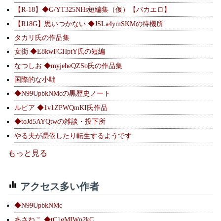
【R-18】◆G/YT325NHs短編集（仮）【バカエロ】
【R18G】思いつかない ◆JSLa4ymSKMの待機所
タカリ氏の作品集
女衒 ◆E8kwFGHptY氏の短編
なつしお ◆myjeheQZSo氏の作品集
国際的な小咄
◆N99UpbkNMcの黒歴史ノート
ルピア ◆1v1ZPWQmKI氏作品
◆toJd5AYQtwの雑談・投下所
やる夫が憑依したり転生するようです
もっと見る
アクセス多い作者
◆N99UpbkNMc
あさねこ ◆tC1gMIWp2kC