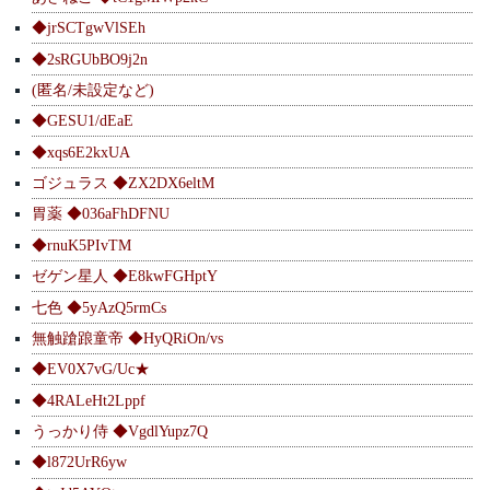
◆jrSCTgwVlSEh
◆2sRGUbBO9j2n
(匿名/未設定など)
◆GESU1/dEaE
◆xqs6E2kxUA
ゴジュラス ◆ZX2DX6eltM
胃薬 ◆036aFhDFNU
◆rnuK5PIvTM
ゼゲン星人 ◆E8kwFGHptY
七色 ◆5yAzQ5rmCs
無触蹌踉童帝 ◆HyQRiOn/vs
◆EV0X7vG/Uc★
◆4RALeHt2Lppf
うっかり侍 ◆VgdlYupz7Q
◆l872UrR6yw