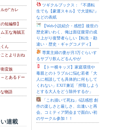
ツギクルブックス：『不遇転
ルが"カレ
生でも【豪運スキル】で大逆転!』
などの表紙
夏の短編祭】
【Web小説紹介・感想】後世の
歴史家いわく、俺は面従腹背の成
レム王な海賊王
り上がり復讐者らしい【転生・勘
す
違い・歴史・ギャグコメディ】
夫くん
専業主婦の妻が月3万ぐらいす
なことよりおね
るサプリ飲んどるんやが
【トー横キッズ】家庭環境や
防衛蛮族
毒親とのトラブルに悩む若者「大
 ～とあるドー
人に相談しても具体的に何もして
～
くれない」EXIT兼近「搾取しよう
とする大人をどう除外するか」
！な物語
「これ描いて死ね」6話感想 創
作の楽しさと厳しさ、出逢いと再
会。コミティア閉会まで面白い初
のサークル参加！！
い連載