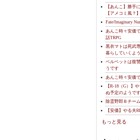
【あんこ】勝手
【アメコミ風？
Fate/Imaginary Nu
あんこ時々安価
話TRPG
黒衣マトは死武専
暮らしていくよ
ベルベットは復
うです
あんこ時々安価
【R-18（G）】
ぬ予定のようで
除霊野郎Ｂチー
【安価】やる夫R
もっと見る