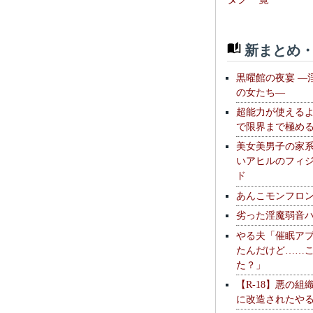
新まとめ・
黒曜館の夜宴 —
の女たち—
超能力が使える
で限界まで極め
美女美男子の家
いアヒルのフィ
ド
あんこモンフロ
劣った淫魔弱音
やる夫「催眠ア
たんだけど……
た？」
【R-18】悪の組
に改造されたや