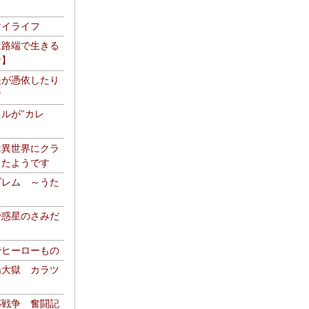
マイライフ
は路端で生きる
者】
夫が憑依したり
す
ルが"カレ
は異世界にクラ
ったようです
ブレム ～うた
で惑星のさみだ
でヒーローもの
陽大獄 カラツ
杯戦争 奮闘記