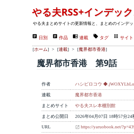
やる夫RSS+インデッ
やる夫まとめサイトの更新情報と、まとめのインデッ
日別
作品
連載
タグ
サイト
[
ホーム
]
>
[
連載
]
>
[
魔界都市香港
]
魔界都市香港 第9話
作者
ハシビロコウ ◆.jWOXYLbL
連載
魔界都市香港
まとめサイト
やる夫スレ本棚別館
まとめ公開日
2026年04月07日 18時57分24
URL
https://yaruobook.net/?p=4