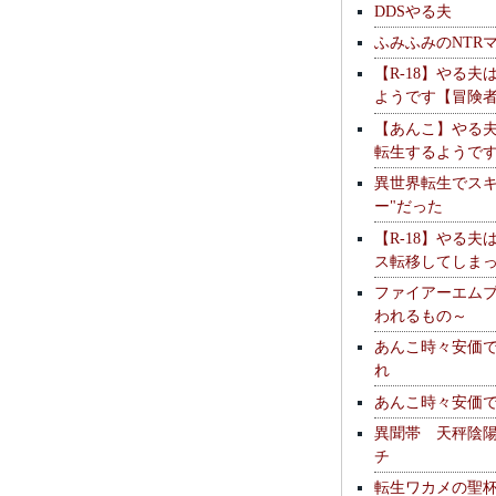
DDSやる夫
ふみふみのNTR
【R-18】やる夫
ようです【冒険
【あんこ】やる
転生するようで
異世界転生でスキ
ー"だった
【R-18】やる夫
ス転移してしま
ファイアーエム
われるもの～
あんこ時々安価
れ
あんこ時々安価
異聞帯 天秤陰
チ
転生ワカメの聖