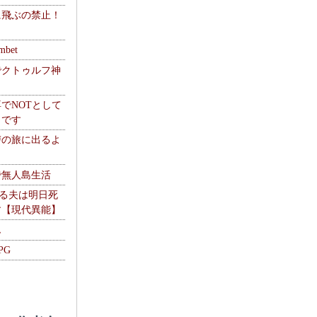
に飛ぶの禁止！
】
mbet
でクトゥルフ神
でNOTとして
うです
讐の旅に出るよ
で無人島生活
やる夫は明日死
す【現代異能】
ム
PG