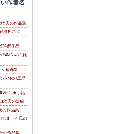
い作者名
HptY氏の作品集
氏の雑談所ネタ
）
6の雑談所作品
WF4MNwaの雑
Mさん短編集
pbkNMcの黒歴
MIWp2k★小話
BlCBY氏の短編
pf氏の作品集
g ＠のじまーる氏の
w氏の作品集