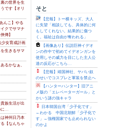
は裏の世界を生
そと
ようです【オリ
】
【悲報】トー横キッズ、大人
【あんこ】やる
に失望「相談しても、具体的に何
サイクでサマナ
もしてくれない。結果的に傷つ
活俠傳】
く。福祉は自由が奪われる」
法少女育成計画
【画像あり】伝説巨神イデオ
界を生きるサマ
ンの作中で初めてイデオンガンを
使用しその威力を目にした主人公
達の反応がこちら…
、あるかなぁ、
。
【悲報】靖国神社、ヤバい奴
のせいでコスプレと軍装を禁止へ
【ハンターハンター】旧アニ
メ版の「エレベーターガール」と
かいう謎の強キャラ
楽貴族生活が出
日本韓国台湾「少子化です」
のに…
←わかる 中国北朝鮮「少子化で
夫は神州日乃本
す」←強権国家でも止められない
する【なんちゃ
のかよ