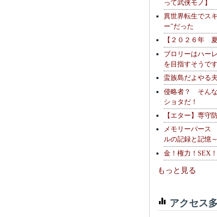
って武侠モノ】
異世界転生でスキ
ー"だった
【２０２６年 
ブロリーはハー
を目指すそうで
蛮族島だよやる
侵略者？ そん
ショタだ！
【エター】専守
メモリーバース
ルの記録と記憶
金！権力！SEX
もっと見る
アクセス多