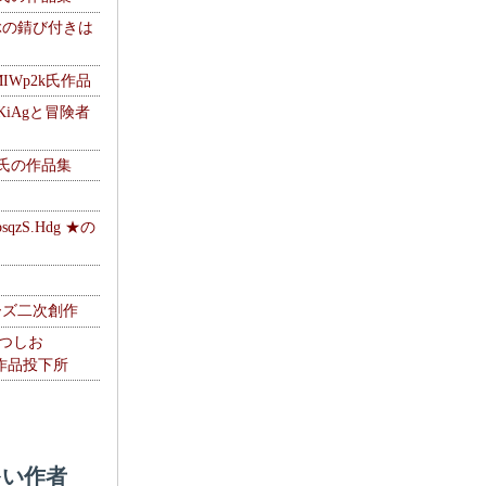
ぶの錆び付きは
MIWp2k氏作品
KiAgと冒険者
w氏の作品集
zS.Hdg ★の
ーズ二次創作
なつしお
oの作品投下所
い作者