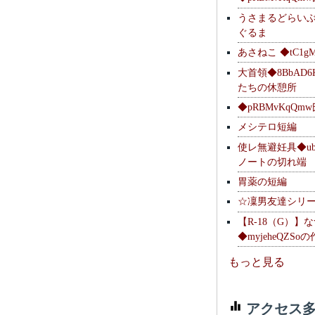
うさまるどらい
ぐるま
あさねこ ◆tC1g
大首領◆8BbAD6
たちの休憩所
◆pRBMvKqQm
メシテロ短編
使レ無避妊具◆ubsq
ノートの切れ端
胃薬の短編
☆凜男友達シリ
【R-18（G）】
◆myjeheQZS
もっと見る
アクセス多