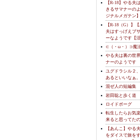
【R-18】やる夫
きるサマナーの
ジナルメガテン
【R-18（G）】
夫はすっげえブ
ーなようです【
∈（・ω・）∋魔
やる夫は裏の世
ナーのようです
ユグドラシル２
あるといいなぁ
混ぜ人の短編集
岩田聡と歩く道
ロイドボーグ
転生したらお気
来ると思ってた
【あんこ】やる
をダイスで旅を