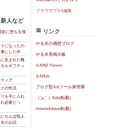
ブラウザでAA編集
新人など
リンク
淫欲に堕ちる僕
やる夫の感想ブログ
ようになったの
る事にした件
やる夫系掲示板
系に生まれた醜
AAMZ Viewer
ジカルギフテッ
AAHub
ンティア
ブログ型AAツール保管庫
ハクの性活
プリを手に入れ
（´д｀）Edit(転載)
これ必要だっ
OrinrinEditor(転載)
織にちんぽ怪人
る夫のお話