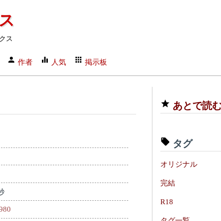
クス
クス
作者
人気
掲示板
あとで読
o
タグ
オリジナル
完結
秒
R18
3980
タグ一覧