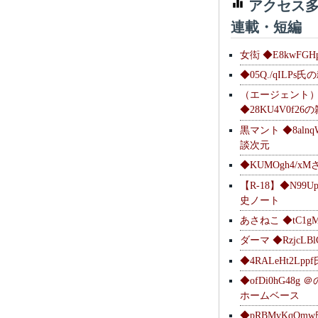
アクセス多
連載・短編
女衒 ◆E8kwFG
◆05Q./qILPs
（エージェント
◆28KU4V0f2
黒マント ◆8alnq
談次元
◆KUMOgh4/x
【R-18】◆N99U
史ノート
あさねこ ◆tC1g
ダーマ ◆RzjcL
◆4RALeHt2Lp
◆ofDi0hG48
ホームベース
◆pRBMvKqQm