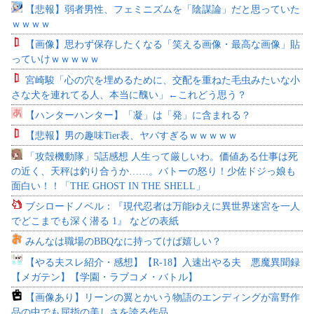
【悲報】弱者男性、フェミニズムを「陰謀論」だと思っていた
ｗｗｗｗ
【画像】思わず保存したくなる「笑える画像・最高な画像」貼
っていけｗｗｗｗｗ
宮崎駿「心の穴を埋めるために、交配を重ねた毛虫みたいな小
さな犬を連れてる人、本当に醜い」←これどう思う？
【ハンターハンター】「凝」は「発」に含まれる？
【悲報】男の趣味Tier表、ヤバすぎるｗｗｗｗｗ
「攻殻機動隊」5話感想 人生って厳しいわ。価値ある仕事は死
の近く、天秤は釣り合うか……。バトーの怒り！少佐ドジっ娘も
面白い！！「THE GHOST IN THE SHELL」
ブシロードノベル：『現代忍者は万能ゆえに異世界迷宮を一人
でどこまでも深く潜る 1』 などの表紙
みんなは職場のBBQなに持ってけば嬉しい？
【やる夫スレ紹介・感想】【R-18】入速出やる夫 悪魔異聞録
【メガテン】【学園・ラブコメ・バトル】
【画像あり】リーンの翼とかいう物語のエンディングが富野作
品の中でも屈指の美しさを誇る作品