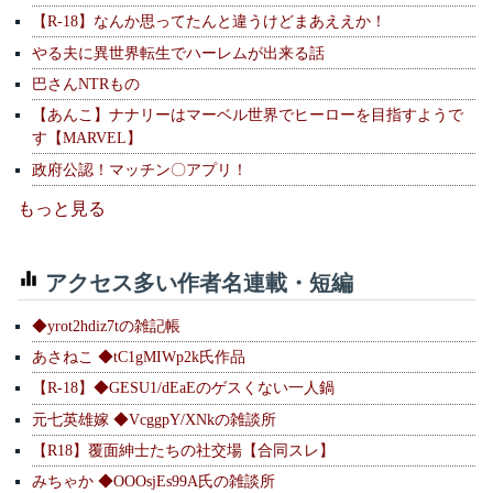
【R-18】なんか思ってたんと違うけどまあええか！
やる夫に異世界転生でハーレムが出来る話
巴さんNTRもの
【あんこ】ナナリーはマーベル世界でヒーローを目指すようで
す【MARVEL】
政府公認！マッチン〇アプリ！
もっと見る
アクセス多い作者名連載・短編
◆yrot2hdiz7tの雑記帳
あさねこ ◆tC1gMIWp2k氏作品
【R-18】◆GESU1/dEaEのゲスくない一人鍋
元七英雄嫁 ◆VcggpY/XNkの雑談所
【R18】覆面紳士たちの社交場【合同スレ】
みちゃか ◆OOOsjEs99A氏の雑談所