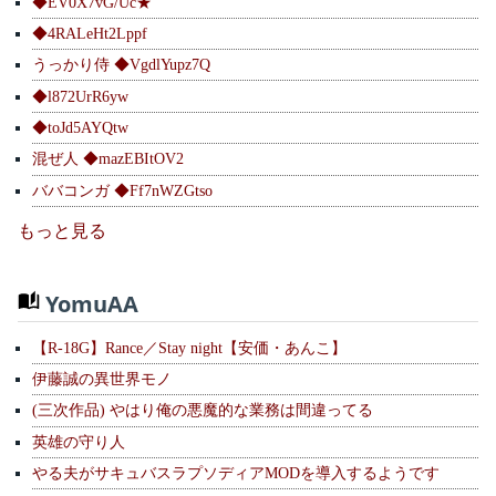
◆EV0X7vG/Uc★
◆4RALeHt2Lppf
うっかり侍 ◆VgdlYupz7Q
◆l872UrR6yw
◆toJd5AYQtw
混ぜ人 ◆mazEBItOV2
ババコンガ ◆Ff7nWZGtso
もっと見る
YomuAA
【R-18G】Rance／Stay night【安価・あんこ】
伊藤誠の異世界モノ
(三次作品) やはり俺の悪魔的な業務は間違ってる
英雄の守り人
やる夫がサキュバスラプソディアMODを導入するようです