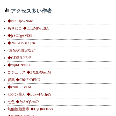
アクセス多い作者
◆N99UpbkNMc
あさねこ ◆tC1gMIWp2kC
◆jrSCTgwVlSEh
◆2sRGUbBO9j2n
(匿名/未設定など)
◆GESU1/dEaE
◆xqs6E2kxUA
ゴジュラス ◆ZX2DX6eltM
胃薬 ◆036aFhDFNU
◆rnuK5PIvTM
ゼゲン星人 ◆E8kwFGHptY
七色 ◆5yAzQ5rmCs
無触蹌踉童帝 ◆HyQRiOn/vs