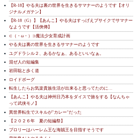
【R-18】やる夫は裏の世界を生きるサマナーのようです【オリ
ジナルメガテン】
【R-18（G）】【あんこ】やる夫はすっげえブサイクでサマナー
なようです【活俠傳】
∈（・ω・）∋魔法少女育成計画
やる夫は裏の世界を生きるサマナーのようです
ユグドラシル２、あるかなぁ、あるといいなぁ。
混ぜ人の短編集
岩田聡と歩く道
ロイドボーグ
転生したらお気楽貴族生活が出来ると思ってたのに…
【あんこ】やる夫は神州日乃本をダイスで旅をする【なんちゃ
って武侠モノ】
異世界転生でスキルが"カレー"だった
【２０２６年 夏の短編祭】
ブロリーはハーレム王な海賊王を目指すそうです