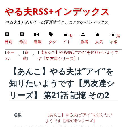
やる夫RSS+インデックス
やる夫まとめサイトの更新情報と、まとめのインデックス
サ
掲
日別
作品
連載
タグ
イト
作者
人気
示板
[
ホー
[
連
[
【あんこ】やる夫は”アイ”を知りたいようで
>
>
ム
]
載
]
す【男友達シリーズ】
]
【あんこ】やる夫は”アイ”を
知りたいようです【男友達シ
リーズ】 第21話 記憶 その2
連載
【あんこ】やる夫は”アイ”を知りたい
ようです【男友達シリーズ】