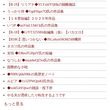
【R-18】リリアナ◆YLYxhfTQHkの隔離施設
うっかり侍 ◆VgdlYupz7Q氏の作品集
【１８禁短編】２０２５年作品
いつP ◆nnVmLUbkCk氏の作品集
【R-18】◆G/YT325NHs短編集（仮）【バカエロ】
【R18G】思いつかない ◆JSLa4ymSKMの待機所
タカリ氏の作品集
女衒 ◆E8kwFGHptY氏の短編
なつしお ◆myjeheQZSo氏の作品集
国際的な小咄
◆N99UpbkNMcの黒歴史ノート
ルピア ◆1v1ZPWQmKI氏作品
◆toJd5AYQtwの雑談・投下所
やる夫が憑依したり転生するようです
もっと見る