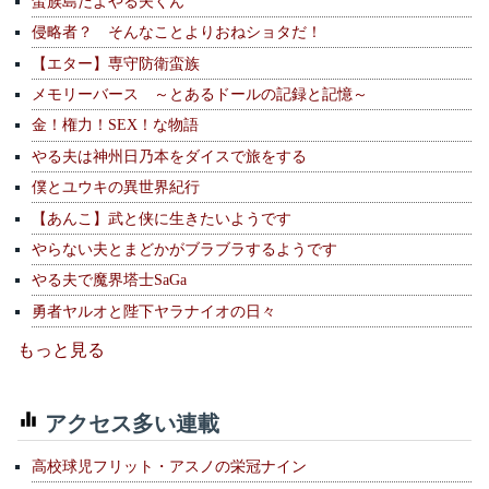
蛮族島だよやる夫くん
侵略者？ そんなことよりおねショタだ！
【エター】専守防衛蛮族
メモリーバース ～とあるドールの記録と記憶～
金！権力！SEX！な物語
やる夫は神州日乃本をダイスで旅をする
僕とユウキの異世界紀行
【あんこ】武と侠に生きたいようです
やらない夫とまどかがブラブラするようです
やる夫で魔界塔士SaGa
勇者ヤルオと陛下ヤラナイオの日々
もっと見る
アクセス多い連載
高校球児フリット・アスノの栄冠ナイン