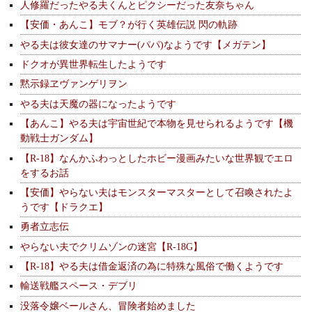
人修羅だったやる夫くんとピクシーだった友奈ちゃん
【安価・あんこ】モブ？が行く英雄伝説 閃の軌跡
やる夫は彼女達のサマナー(パパ)なようです【メガテン】
ドクオが異世界転生したようです
黙示録ヱヴァンゲリヲン
やる夫は天魔の器になったようです
【あんこ】やる夫は宇宙世紀で本物を見せられるようです【機
動戦士ガンダム】
【R-18】なんかふわっとしたホビー漫画みたいな世界観でエロ
をするお話
【安価】やらない夫はモンスターマスターとして召喚されたよ
うです【ドラクエ】
勇者立志伝
やらない夫でクリムゾンの迷宮【R-18G】
【R-18】やる夫は借金返済の為に特殊な風俗で働くようです
輸送戦艦スペース・デブリ
没落令嬢ベールさん、冒険者始めました