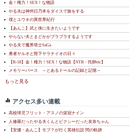
金！権力！SEX！な物語
やる夫は神州日乃本をダイスで旅をする
僕とユウキの異世界紀行
【あんこ】武と侠に生きたいようです
やらない夫とまどかがブラブラするようです
やる夫で魔界塔士SaGa
勇者ヤルオと陛下ヤラナイオの日々
【R-18】金！権力！SEX！な物語【NTR・托卵etc】
メモリーバース ～とあるドールの記録と記憶～
もっと見る
アクセス多い連載
高校球児フリット・アスノの栄冠ナイン
人修羅だったやる夫くんとピクシーだった友奈ちゃん
【安価・あんこ】モブ？が行く英雄伝説 閃の軌跡