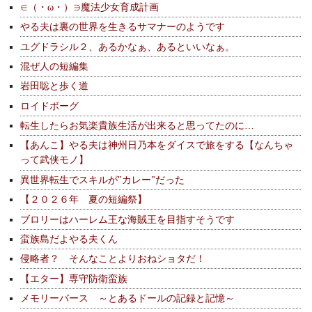
∈（・ω・）∋魔法少女育成計画
やる夫は裏の世界を生きるサマナーのようです
ユグドラシル２、あるかなぁ、あるといいなぁ。
混ぜ人の短編集
岩田聡と歩く道
ロイドボーグ
転生したらお気楽貴族生活が出来ると思ってたのに…
【あんこ】やる夫は神州日乃本をダイスで旅をする【なんちゃ
って武侠モノ】
異世界転生でスキルが"カレー"だった
【２０２６年 夏の短編祭】
ブロリーはハーレム王な海賊王を目指すそうです
蛮族島だよやる夫くん
侵略者？ そんなことよりおねショタだ！
【エター】専守防衛蛮族
メモリーバース ～とあるドールの記録と記憶～