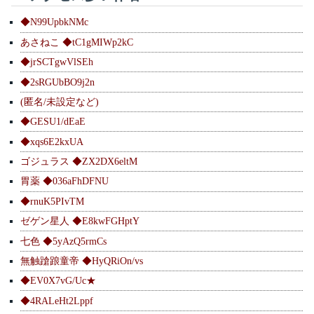
◆N99UpbkNMc
あさねこ ◆tC1gMIWp2kC
◆jrSCTgwVlSEh
◆2sRGUbBO9j2n
(匿名/未設定など)
◆GESU1/dEaE
◆xqs6E2kxUA
ゴジュラス ◆ZX2DX6eltM
胃薬 ◆036aFhDFNU
◆rnuK5PIvTM
ゼゲン星人 ◆E8kwFGHptY
七色 ◆5yAzQ5rmCs
無触蹌踉童帝 ◆HyQRiOn/vs
◆EV0X7vG/Uc★
◆4RALeHt2Lppf