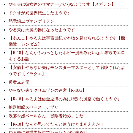
やる夫は彼女達のサマナー(パパ)なようです【メガテン】
ドクオが異世界転生したようです
黙示録ヱヴァンゲリヲン
やる夫は天魔の器になったようです
【あんこ】やる夫は宇宙世紀で本物を見せられるようです【機
動戦士ガンダム】
【R-18】なんかふわっとしたホビー漫画みたいな世界観でエロ
をするお話
【安価】やらない夫はモンスターマスターとして召喚されたよ
うです【ドラクエ】
勇者立志伝
やらない夫でクリムゾンの迷宮【R-18G】
【R-18】やる夫は借金返済の為に特殊な風俗で働くようです
輸送戦艦スペース・デブリ
没落令嬢ベールさん、冒険者始めました
【R-18】なんか思ってたんと違うけどまあええか！
やる夫に異世界転生でハーレムが出来る話