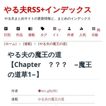
やる夫RSS+インデックス
やる夫まとめサイトの更新情報と、まとめのインデックス
サ
掲
日別
作品
連載
タグ
イト
作者
人気
示板
[
ホーム
]
>
[
連載
]
>
[
やる夫の魔王の道
]
やる夫の魔王の道
【Chapter ？？？ −魔王
の道草1−】
作者
◆ttvc.gHyHU
連載
やる夫の魔王の道