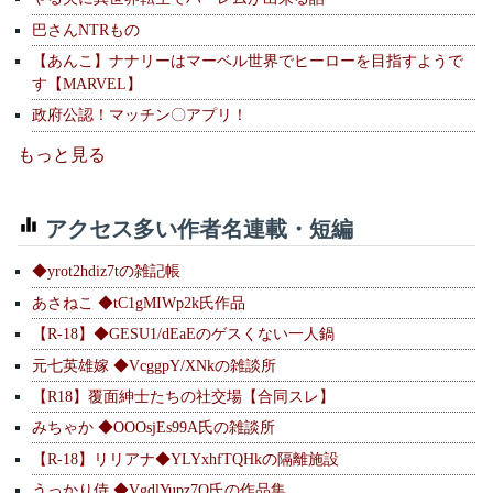
巴さんNTRもの
【あんこ】ナナリーはマーベル世界でヒーローを目指すようで
す【MARVEL】
政府公認！マッチン〇アプリ！
もっと見る
アクセス多い作者名連載・短編
◆yrot2hdiz7tの雑記帳
あさねこ ◆tC1gMIWp2k氏作品
【R-18】◆GESU1/dEaEのゲスくない一人鍋
元七英雄嫁 ◆VcggpY/XNkの雑談所
【R18】覆面紳士たちの社交場【合同スレ】
みちゃか ◆OOOsjEs99A氏の雑談所
【R-18】リリアナ◆YLYxhfTQHkの隔離施設
うっかり侍 ◆VgdlYupz7Q氏の作品集