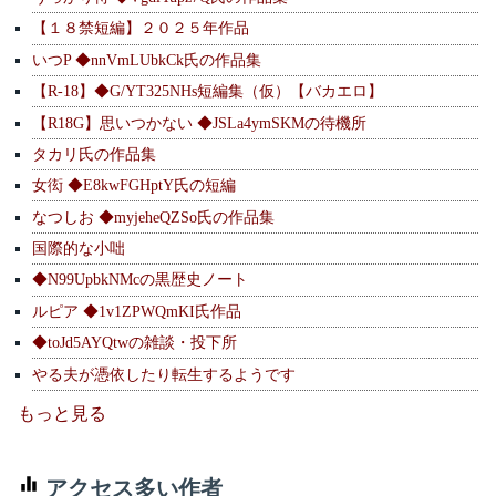
【１８禁短編】２０２５年作品
いつP ◆nnVmLUbkCk氏の作品集
【R-18】◆G/YT325NHs短編集（仮）【バカエロ】
【R18G】思いつかない ◆JSLa4ymSKMの待機所
タカリ氏の作品集
女衒 ◆E8kwFGHptY氏の短編
なつしお ◆myjeheQZSo氏の作品集
国際的な小咄
◆N99UpbkNMcの黒歴史ノート
ルピア ◆1v1ZPWQmKI氏作品
◆toJd5AYQtwの雑談・投下所
やる夫が憑依したり転生するようです
もっと見る
アクセス多い作者