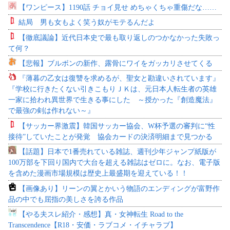
【ワンピース】1190話 チョイ見せ めちゃくちゃ重傷だな……
結局 男も女もよく笑う奴がモテるんだよ
【徹底議論】近代日本史で最も取り返しのつかなかった失敗っ
て何？
【悲報】ブルボンの新作、露骨にワイをガッカリさせてくる
『薄暮の乙女は復讐を求めるが、聖女と勘違いされています』
『学校に行きたくない引きこもりＪＫは、元日本人転生者の英雄
一家に拾われ異世界で生きる事にした ～授かった『創造魔法』
で最強の剣は作れない～』
【サッカー界激震】韓国サッカー協会、W杯予選の審判に“性
接待”していたことが発覚 協会カードの決済明細まで見つかる
【話題】日本で1番売れている雑誌、週刊少年ジャンプ紙版が
100万部を下回り国内で大台を超える雑誌はゼロに。なお、電子版
を含めた漫画市場規模は歴史上最盛期を迎えている！！
【画像あり】リーンの翼とかいう物語のエンディングが富野作
品の中でも屈指の美しさを誇る作品
【やる夫スレ紹介・感想】真・女神転生 Road to the
Transcendence【R18・安価・ラブコメ・イチャラブ】