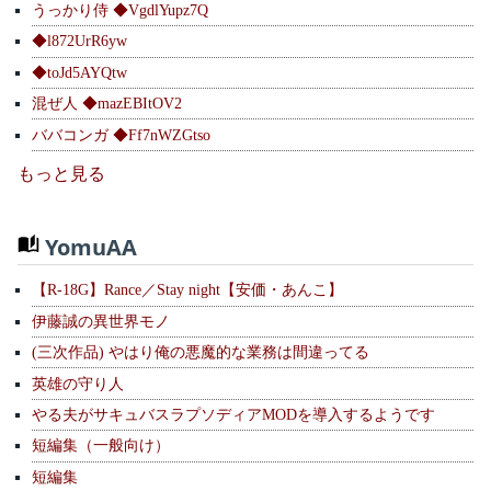
うっかり侍 ◆VgdlYupz7Q
◆l872UrR6yw
◆toJd5AYQtw
混ぜ人 ◆mazEBItOV2
ババコンガ ◆Ff7nWZGtso
もっと見る
YomuAA
【R-18G】Rance／Stay night【安価・あんこ】
伊藤誠の異世界モノ
(三次作品) やはり俺の悪魔的な業務は間違ってる
英雄の守り人
やる夫がサキュバスラプソディアMODを導入するようです
短編集（一般向け）
短編集