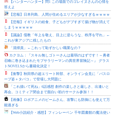
【ハンターハンター】問1 この場面でのゴレイヌさんの心情を
答えよ
【悲報】日本列島、人間が住めるエリアが少なすぎるｗｗｗｗ
【悲報】イギリスの給食、子どもがデブすぎて揚げ物が消えて
しまうｗｗｗｗｗ
【議論】儒教「年上を敬え、目上に逆らうな、秩序を守れ」←
これが東アジアに残したもの
「清掃員」←これって恥ずかしい職業なの？
カクヨム：『スキル無しゴトーさんは最弱のはずです！～勇者
召喚に巻き込まれたモブサラリーマンの異世界冒険記～』 グラス
トNOVELSから書籍化決定！
【衝撃】秋田県の超エリート幹部、オンライン会見に「バスロ
ーブ姿＋タバコ」で登場し大問題に
「これ描いて死ね」6話感想 創作の楽しさと厳しさ、出逢いと
再会。コミティア閉会まで面白い初のサークル参加！！
【画像】ロボアニメのビームさん、攻撃にも防御にも使えて万
能過ぎる
【Web小説紹介・感想】フィンレーベン 千年図書館の魔法使い