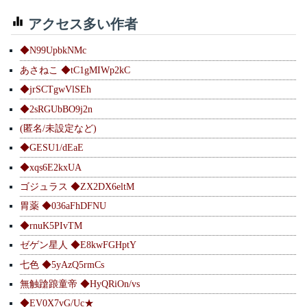
アクセス多い作者
◆N99UpbkNMc
あさねこ ◆tC1gMIWp2kC
◆jrSCTgwVlSEh
◆2sRGUbBO9j2n
(匿名/未設定など)
◆GESU1/dEaE
◆xqs6E2kxUA
ゴジュラス ◆ZX2DX6eltM
胃薬 ◆036aFhDFNU
◆rnuK5PIvTM
ゼゲン星人 ◆E8kwFGHptY
七色 ◆5yAzQ5rmCs
無触蹌踉童帝 ◆HyQRiOn/vs
◆EV0X7vG/Uc★