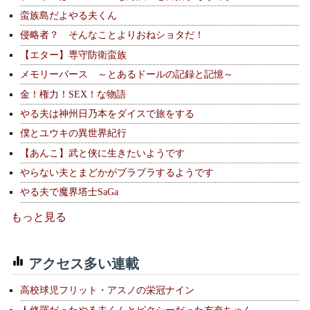
蛮族島だよやる夫くん
侵略者？ そんなことよりおねショタだ！
【エター】専守防衛蛮族
メモリーバース ～とあるドールの記録と記憶～
金！権力！SEX！な物語
やる夫は神州日乃本をダイスで旅をする
僕とユウキの異世界紀行
【あんこ】武と侠に生きたいようです
やらない夫とまどかがブラブラするようです
やる夫で魔界塔士SaGa
もっと見る
アクセス多い連載
高校球児フリット・アスノの栄冠ナイン
人修羅だったやる夫くんとピクシーだった友奈ちゃん