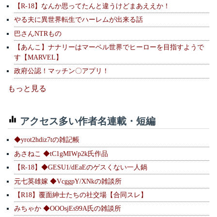
【R-18】なんか思ってたんと違うけどまあええか！
やる夫に異世界転生でハーレムが出来る話
巴さんNTRもの
【あんこ】ナナリーはマーベル世界でヒーローを目指すようで
す【MARVEL】
政府公認！マッチン〇アプリ！
もっと見る
アクセス多い作者名連載・短編
◆yrot2hdiz7tの雑記帳
あさねこ ◆tC1gMIWp2k氏作品
【R-18】◆GESU1/dEaEのゲスくない一人鍋
元七英雄嫁 ◆VcggpY/XNkの雑談所
【R18】覆面紳士たちの社交場【合同スレ】
みちゃか ◆OOOsjEs99A氏の雑談所