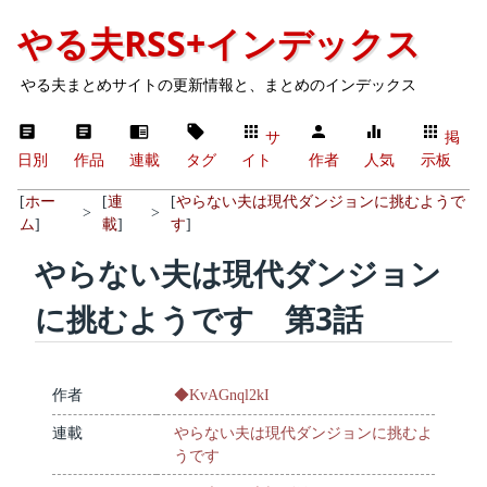
やる夫RSS+インデックス
やる夫まとめサイトの更新情報と、まとめのインデックス
サ
掲
日別
作品
連載
タグ
イト
作者
人気
示板
[
ホー
[
連
[
やらない夫は現代ダンジョンに挑むようで
>
>
ム
]
載
]
す
]
やらない夫は現代ダンジョン
に挑むようです 第3話
作者
◆KvAGnql2kI
連載
やらない夫は現代ダンジョンに挑むよ
うです