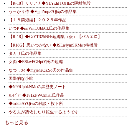
【R-18】リリアナ◆YLYxhfTQHkの隔離施設
うっかり侍 ◆VgdlYupz7Q氏の作品集
【１８禁短編】２０２５年作品
いつP ◆nnVmLUbkCk氏の作品集
【R-18】◆G/YT325NHs短編集（仮）【バカエロ】
【R18G】思いつかない ◆JSLa4ymSKMの待機所
タカリ氏の作品集
女衒 ◆E8kwFGHptY氏の短編
なつしお ◆myjeheQZSo氏の作品集
国際的な小咄
◆N99UpbkNMcの黒歴史ノート
ルピア ◆1v1ZPWQmKI氏作品
◆toJd5AYQtwの雑談・投下所
やる夫が憑依したり転生するようです
もっと見る