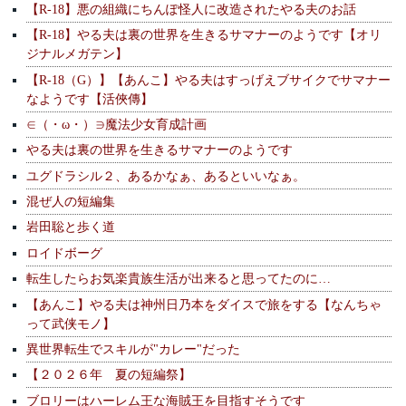
【R-18】悪の組織にちんぽ怪人に改造されたやる夫のお話
【R-18】やる夫は裏の世界を生きるサマナーのようです【オリ
ジナルメガテン】
【R-18（G）】【あんこ】やる夫はすっげえブサイクでサマナー
なようです【活俠傳】
∈（・ω・）∋魔法少女育成計画
やる夫は裏の世界を生きるサマナーのようです
ユグドラシル２、あるかなぁ、あるといいなぁ。
混ぜ人の短編集
岩田聡と歩く道
ロイドボーグ
転生したらお気楽貴族生活が出来ると思ってたのに…
【あんこ】やる夫は神州日乃本をダイスで旅をする【なんちゃ
って武侠モノ】
異世界転生でスキルが"カレー"だった
【２０２６年 夏の短編祭】
ブロリーはハーレム王な海賊王を目指すそうです