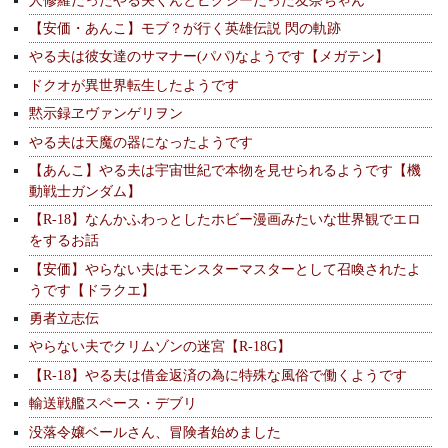
【安価・あんこ】モブ？が行く英雄伝説 閃の軌跡
やる夫は彼女達のサマナー(パパ)なようです【メガテン】
ドクオが異世界転生したようです
黙示録ヱヴァンゲリヲン
やる夫は天魔の器になったようです
【あんこ】やる夫は宇宙世紀で本物を見せられるようです【機
動戦士ガンダム】
【R-18】なんかふわっとしたホビー漫画みたいな世界観でエロ
をするお話
【安価】やらない夫はモンスターマスターとして召喚されたよ
うです【ドラクエ】
勇者立志伝
やらない夫でクリムゾンの迷宮【R-18G】
【R-18】やる夫は借金返済の為に特殊な風俗で働くようです
輸送戦艦スペース・デブリ
没落令嬢ベールさん、冒険者始めました