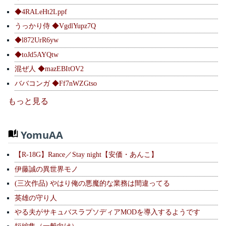
◆4RALeHt2Lppf
うっかり侍 ◆VgdlYupz7Q
◆l872UrR6yw
◆toJd5AYQtw
混ぜ人 ◆mazEBItOV2
ババコンガ ◆Ff7nWZGtso
もっと見る
YomuAA
【R-18G】Rance／Stay night【安価・あんこ】
伊藤誠の異世界モノ
(三次作品) やはり俺の悪魔的な業務は間違ってる
英雄の守り人
やる夫がサキュバスラプソディアMODを導入するようです