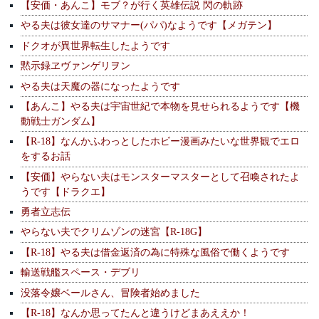
【安価・あんこ】モブ？が行く英雄伝説 閃の軌跡
やる夫は彼女達のサマナー(パパ)なようです【メガテン】
ドクオが異世界転生したようです
黙示録ヱヴァンゲリヲン
やる夫は天魔の器になったようです
【あんこ】やる夫は宇宙世紀で本物を見せられるようです【機
動戦士ガンダム】
【R-18】なんかふわっとしたホビー漫画みたいな世界観でエロ
をするお話
【安価】やらない夫はモンスターマスターとして召喚されたよ
うです【ドラクエ】
勇者立志伝
やらない夫でクリムゾンの迷宮【R-18G】
【R-18】やる夫は借金返済の為に特殊な風俗で働くようです
輸送戦艦スペース・デブリ
没落令嬢ベールさん、冒険者始めました
【R-18】なんか思ってたんと違うけどまあええか！