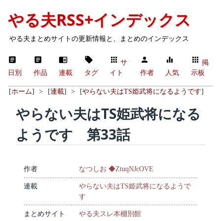
やる夫RSS+インデックス
やる夫まとめサイトの更新情報と、まとめのインデックス
サ
掲
日別
作品
連載
タグ
イト
作者
人気
示板
[
ホーム
]
>
[
連載
]
>
[
やらない夫はTS姫武将になるようです
]
やらない夫はTS姫武将になる
ようです 第33話
作者
なつしお ◆ZtuqNJcOVE
連載
やらない夫はTS姫武将になるようで
す
まとめサイト
やる夫スレ本棚別館