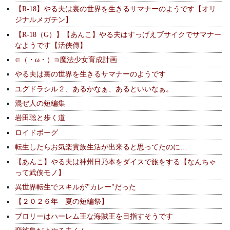
【R-18】やる夫は裏の世界を生きるサマナーのようです【オリ
ジナルメガテン】
【R-18（G）】【あんこ】やる夫はすっげえブサイクでサマナー
なようです【活俠傳】
∈（・ω・）∋魔法少女育成計画
やる夫は裏の世界を生きるサマナーのようです
ユグドラシル２、あるかなぁ、あるといいなぁ。
混ぜ人の短編集
岩田聡と歩く道
ロイドボーグ
転生したらお気楽貴族生活が出来ると思ってたのに…
【あんこ】やる夫は神州日乃本をダイスで旅をする【なんちゃ
って武侠モノ】
異世界転生でスキルが"カレー"だった
【２０２６年 夏の短編祭】
ブロリーはハーレム王な海賊王を目指すそうです