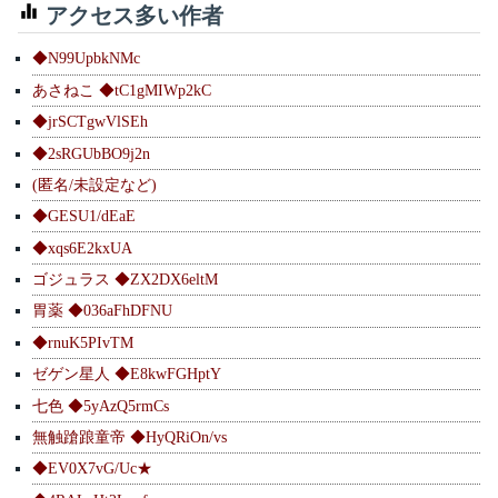
アクセス多い作者
◆N99UpbkNMc
あさねこ ◆tC1gMIWp2kC
◆jrSCTgwVlSEh
◆2sRGUbBO9j2n
(匿名/未設定など)
◆GESU1/dEaE
◆xqs6E2kxUA
ゴジュラス ◆ZX2DX6eltM
胃薬 ◆036aFhDFNU
◆rnuK5PIvTM
ゼゲン星人 ◆E8kwFGHptY
七色 ◆5yAzQ5rmCs
無触蹌踉童帝 ◆HyQRiOn/vs
◆EV0X7vG/Uc★