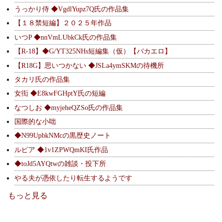
うっかり侍 ◆VgdlYupz7Q氏の作品集
【１８禁短編】２０２５年作品
いつP ◆nnVmLUbkCk氏の作品集
【R-18】◆G/YT325NHs短編集（仮）【バカエロ】
【R18G】思いつかない ◆JSLa4ymSKMの待機所
タカリ氏の作品集
女衒 ◆E8kwFGHptY氏の短編
なつしお ◆myjeheQZSo氏の作品集
国際的な小咄
◆N99UpbkNMcの黒歴史ノート
ルピア ◆1v1ZPWQmKI氏作品
◆toJd5AYQtwの雑談・投下所
やる夫が憑依したり転生するようです
もっと見る