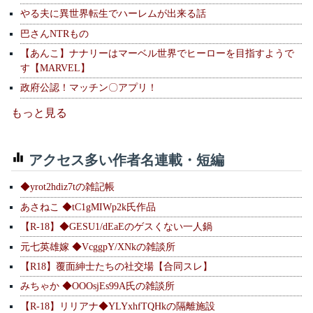
やる夫に異世界転生でハーレムが出来る話
巴さんNTRもの
【あんこ】ナナリーはマーベル世界でヒーローを目指すようで
す【MARVEL】
政府公認！マッチン〇アプリ！
もっと見る
アクセス多い作者名連載・短編
◆yrot2hdiz7tの雑記帳
あさねこ ◆tC1gMIWp2k氏作品
【R-18】◆GESU1/dEaEのゲスくない一人鍋
元七英雄嫁 ◆VcggpY/XNkの雑談所
【R18】覆面紳士たちの社交場【合同スレ】
みちゃか ◆OOOsjEs99A氏の雑談所
【R-18】リリアナ◆YLYxhfTQHkの隔離施設