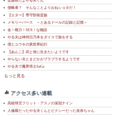
蛮族島だよやる夫くん
侵略者？ そんなことよりおねショタだ！
【エター】専守防衛蛮族
メモリーバース ～とあるドールの記録と記憶～
金！権力！SEX！な物語
やる夫は神州日乃本をダイスで旅をする
僕とユウキの異世界紀行
【あんこ】武と侠に生きたいようです
やらない夫とまどかがブラブラするようです
やる夫で魔界塔士SaGa
もっと見る
アクセス多い連載
高校球児フリット・アスノの栄冠ナイン
人修羅だったやる夫くんとピクシーだった友奈ちゃん