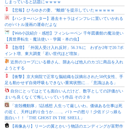
しまっていると話題にｗｗｗｗ
【悲報】ひろゆきの妻、“離婚”を提示していたｗｗｗｗｗ
【ハンターハンター】過去キャラはインフレに置いていかれる
のがバトル漫画の運命だよな
【Web小説紹介・感想】フィンレーベン 千年図書館の魔法使い
【異世界転生・魔法使い・学園・本の虫】
【急増】「外国人受け入れ反対」56.3％に わずか2年で20.7ポ
イント増、東大調査「若い世代ほど増加」
近所のコープにいる爺さん、隙あらば他人のカゴに商品を入れ
ようとする
【衝撃】京大病院で正常な脳組織を誤摘出された50代女性、手
足も動かせず自発呼吸もできない重篤状態に…「意識はある」
自分にとってはとても面白いんだけど、数字としての評価がい
まいち良くなくて悔しいっていう作品 その２８
「攻殻機動隊」5話感想 人生って厳しいわ。価値ある仕事は死
の近く、天秤は釣り合うか……。バトーの怒り！少佐ドジっ娘も
面白い！！「THE GHOST IN THE SHELL」
【画像あり】リーンの翼とかいう物語のエンディングが富野作