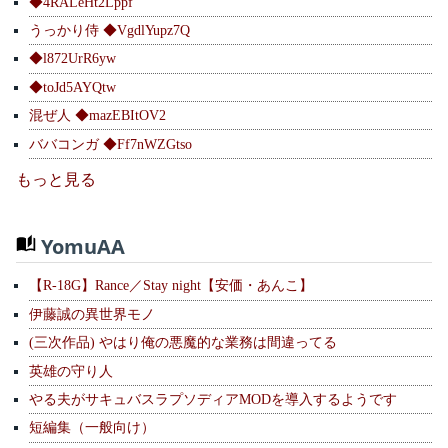
◆4RALeHt2Lppf
うっかり侍 ◆VgdlYupz7Q
◆l872UrR6yw
◆toJd5AYQtw
混ぜ人 ◆mazEBItOV2
ババコンガ ◆Ff7nWZGtso
もっと見る
YomuAA
【R-18G】Rance／Stay night【安価・あんこ】
伊藤誠の異世界モノ
(三次作品) やはり俺の悪魔的な業務は間違ってる
英雄の守り人
やる夫がサキュバスラプソディアMODを導入するようです
短編集（一般向け）