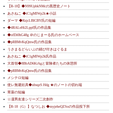
【R-18】◆N99UpbkNMcの黒歴史ノート
あさねこ ◆tC1gMIWp2k★小話
ダーマ ◆RzjcLBlCBY氏の短編
◆4RALeHt2Lppf氏の作品集
◆ofDi0hG48g ＠のじまーる氏のホームベース
◆pRBMvKqQmw氏の作品集
うさまるどらいぶの錆び付きはぐるま
あさねこ ◆tC1gMIWp2k氏作品
大首領◆8BbAD6KiAgと冒険者たちの休憩所
◆pRBMvKqQmw氏の作品集
メシテロ短編
使レ無避妊具◆ubsqzS.Hdg ★のノートの切れ端
胃薬の短編
☆凜男友達シリーズ二次創作
【R-18（G）】なつしお ◆myjeheQZSoの作品投下所