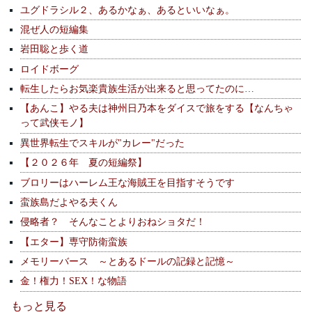
ユグドラシル２、あるかなぁ、あるといいなぁ。
混ぜ人の短編集
岩田聡と歩く道
ロイドボーグ
転生したらお気楽貴族生活が出来ると思ってたのに…
【あんこ】やる夫は神州日乃本をダイスで旅をする【なんちゃ
って武侠モノ】
異世界転生でスキルが"カレー"だった
【２０２６年 夏の短編祭】
ブロリーはハーレム王な海賊王を目指すそうです
蛮族島だよやる夫くん
侵略者？ そんなことよりおねショタだ！
【エター】専守防衛蛮族
メモリーバース ～とあるドールの記録と記憶～
金！権力！SEX！な物語
もっと見る