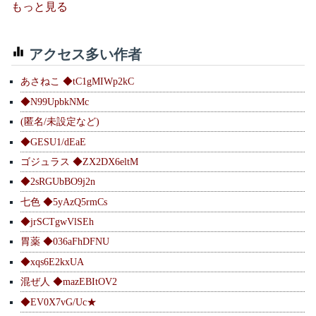
もっと見る
アクセス多い作者
あさねこ ◆tC1gMIWp2kC
◆N99UpbkNMc
(匿名/未設定など)
◆GESU1/dEaE
ゴジュラス ◆ZX2DX6eltM
◆2sRGUbBO9j2n
七色 ◆5yAzQ5rmCs
◆jrSCTgwVlSEh
胃薬 ◆036aFhDFNU
◆xqs6E2kxUA
混ぜ人 ◆mazEBItOV2
◆EV0X7vG/Uc★