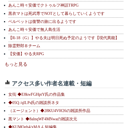
あんこ時々安価でクトゥルフ神話TRPG
黒衣マトは死武専でNOTとして暮らしていくようです
ベルベットは復讐の旅に出るようです
あんこ時々安価で無人島生活
【R-18（G）】やる夫は明日死ぬ予定のようです【現代異能】
除霊野郎Ｂチーム
【安価】やる夫RPG
もっと見る
アクセス多い作者名連載・短編
女衒 ◆E8kwFGHptY氏の作品集
◆05Q./qILPs氏の雑談所ネタ
（エージェント）◆28KU4V0f26の雑談所作品
黒マント ◆8alnqWF4MNwaの雑談次元
◆KUMOgh4/xMさん短編集