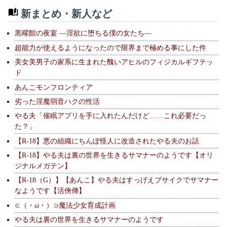
新まとめ・新人など
黒曜館の夜宴 —淫欲に堕ちる僕の女たち—
超能力が使えるようになったので限界まで極める事にした件
美女美男子の家系に生まれた醜いアヒルのフィジカルギフテッ
ド
あんこモンフロンティア
劣った淫魔弱音ハクの性活
やる夫「催眠アプリを手に入れたんだけど……これ必要だっ
た？」
【R-18】悪の組織にちんぽ怪人に改造されたやる夫のお話
【R-18】やる夫は裏の世界を生きるサマナーのようです【オリ
ジナルメガテン】
【R-18（G）】【あんこ】やる夫はすっげえブサイクでサマナー
なようです【活俠傳】
∈（・ω・）∋魔法少女育成計画
やる夫は裏の世界を生きるサマナーのようです