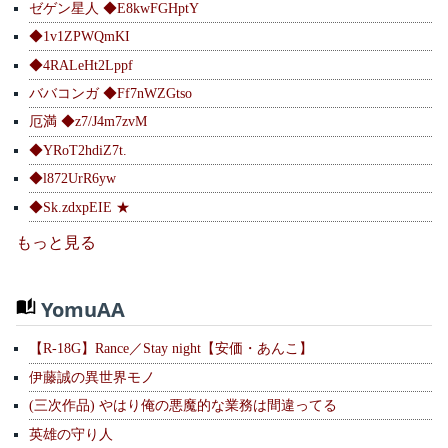
ゼゲン星人 ◆E8kwFGHptY
◆1v1ZPWQmKI
◆4RALeHt2Lppf
ババコンガ ◆Ff7nWZGtso
厄満 ◆z7/J4m7zvM
◆YRoT2hdiZ7t.
◆l872UrR6yw
◆Sk.zdxpEIE ★
もっと見る
YomuAA
【R-18G】Rance／Stay night【安価・あんこ】
伊藤誠の異世界モノ
(三次作品) やはり俺の悪魔的な業務は間違ってる
英雄の守り人