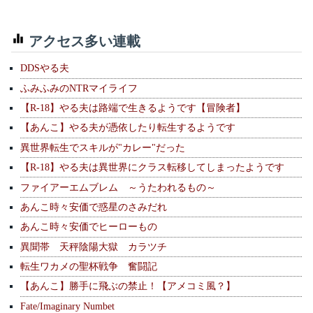
アクセス多い連載
DDSやる夫
ふみふみのNTRマイライフ
【R-18】やる夫は路端で生きるようです【冒険者】
【あんこ】やる夫が憑依したり転生するようです
異世界転生でスキルが"カレー"だった
【R-18】やる夫は異世界にクラス転移してしまったようです
ファイアーエムブレム ～うたわれるもの～
あんこ時々安価で惑星のさみだれ
あんこ時々安価でヒーローもの
異聞帯 天秤陰陽大獄 カラツチ
転生ワカメの聖杯戦争 奮闘記
【あんこ】勝手に飛ぶの禁止！【アメコミ風？】
Fate/Imaginary Numbet