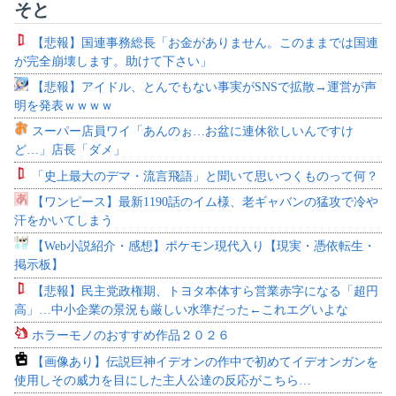
そと
【悲報】国連事務総長「お金がありません。このままでは国連
が完全崩壊します。助けて下さい」
【悲報】アイドル、とんでもない事実がSNSで拡散→運営が声
明を発表ｗｗｗｗ
スーパー店員ワイ「あんのぉ…お盆に連休欲しいんですけ
ど…」店長「ダメ」
「史上最大のデマ・流言飛語」と聞いて思いつくものって何？
【ワンピース】最新1190話のイム様、老ギャバンの猛攻で冷や
汗をかいてしまう
【Web小説紹介・感想】ポケモン現代入り【現実・憑依転生・
掲示板】
【悲報】民主党政権期、トヨタ本体すら営業赤字になる「超円
高」…中小企業の景況も厳しい水準だった←これエグいよな
ホラーモノのおすすめ作品２０２６
【画像あり】伝説巨神イデオンの作中で初めてイデオンガンを
使用しその威力を目にした主人公達の反応がこちら…