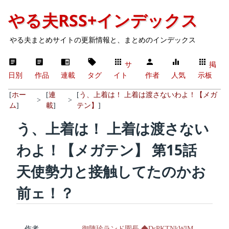
やる夫RSS+インデックス
やる夫まとめサイトの更新情報と、まとめのインデックス
サ
掲
日別
作品
連載
タグ
イト
作者
人気
示板
[
ホー
[
連
[
う、上着は！ 上着は渡さないわよ！【メガ
>
>
ム
]
載
]
テン】
]
う、上着は！ 上着は渡さない
わよ！【メガテン】 第15話
天使勢力と接触してたのかお
前ェ！？
作者
御陳珍ランド園長 ◆DsPKTNkWlM