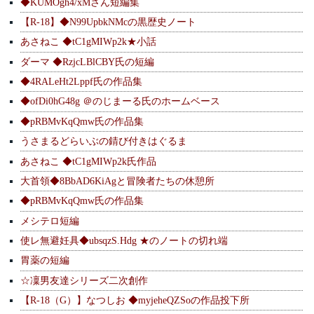
◆KUMOgh4/xMさん短編集
【R-18】◆N99UpbkNMcの黒歴史ノート
あさねこ ◆tC1gMIWp2k★小話
ダーマ ◆RzjcLBlCBY氏の短編
◆4RALeHt2Lppf氏の作品集
◆ofDi0hG48g ＠のじまーる氏のホームベース
◆pRBMvKqQmw氏の作品集
うさまるどらいぶの錆び付きはぐるま
あさねこ ◆tC1gMIWp2k氏作品
大首領◆8BbAD6KiAgと冒険者たちの休憩所
◆pRBMvKqQmw氏の作品集
メシテロ短編
使レ無避妊具◆ubsqzS.Hdg ★のノートの切れ端
胃薬の短編
☆凜男友達シリーズ二次創作
【R-18（G）】なつしお ◆myjeheQZSoの作品投下所