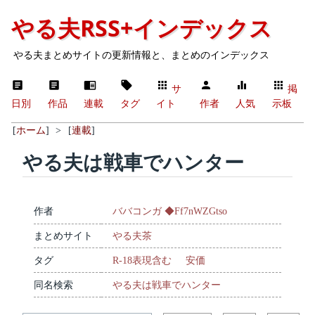
やる夫RSS+インデックス
やる夫まとめサイトの更新情報と、まとめのインデックス
サ
掲
日別
作品
連載
タグ
イト
作者
人気
示板
[
ホーム
]
>
[
連載
]
やる夫は戦車でハンター
作者
ババコンガ ◆Ff7nWZGtso
まとめサイト
やる夫茶
タグ
R-18表現含む
安価
同名検索
やる夫は戦車でハンター