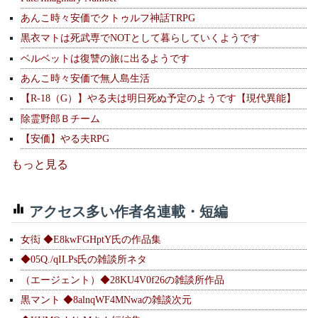
あんこ時々安価でクトゥルフ神話TRPG
黒衣マトは死武専でNOTとして暮らしていくようです
ベルベットは復讐の旅に出るようです
あんこ時々安価で無人島生活
【R-18（G）】やる夫は明日死ぬ予定のようです【現代異能】
除霊野郎Ｂチーム
【安価】やる夫RPG
もっと見る
アクセス多い作者名連載・短編
女衒 ◆E8kwFGHptY氏の作品集
◆05Q./qILPs氏の雑談所ネタ
（エージェント）◆28KU4V0f26の雑談所作品
黒マント ◆8alnqWF4MNwaの雑談次元