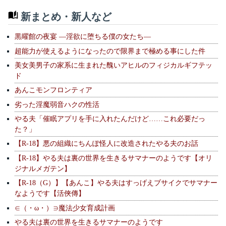
新まとめ・新人など
黒曜館の夜宴 —淫欲に堕ちる僕の女たち—
超能力が使えるようになったので限界まで極める事にした件
美女美男子の家系に生まれた醜いアヒルのフィジカルギフテッ
ド
あんこモンフロンティア
劣った淫魔弱音ハクの性活
やる夫「催眠アプリを手に入れたんだけど……これ必要だっ
た？」
【R-18】悪の組織にちんぽ怪人に改造されたやる夫のお話
【R-18】やる夫は裏の世界を生きるサマナーのようです【オリ
ジナルメガテン】
【R-18（G）】【あんこ】やる夫はすっげえブサイクでサマナー
なようです【活俠傳】
∈（・ω・）∋魔法少女育成計画
やる夫は裏の世界を生きるサマナーのようです