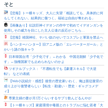
そと
【悲報】トー横キッズ、大人に失望「相談しても、具体的に何
もしてくれない。結果的に傷つく。福祉は自由が奪われる」
【画像あり】伝説巨神イデオンの作中で初めてイデオンガンを
使用しその威力を目にした主人公達の反応がこちら…
【悲報】靖国神社、ヤバい奴のせいでコスプレと軍装を禁止へ
【ハンターハンター】旧アニメ版の「エレベーターガール」と
かいう謎の強キャラ
日本韓国台湾「少子化です」←わかる 中国北朝鮮「少子化で
す」←強権国家でも止められないのかよ
ツギクルブックス：『不遇転生でも【豪運スキル】で大逆
転!』 などの表紙
【Web小説紹介・感想】後世の歴史家いわく、俺は面従腹背の
成り上がり復讐者らしい【転生・勘違い・歴史・ギャグコメデ
ィ】
専業主婦の妻が月3万ぐらいするサプリ飲んどるんやが
【トー横キッズ】家庭環境や毒親とのトラブルに悩む若者「大