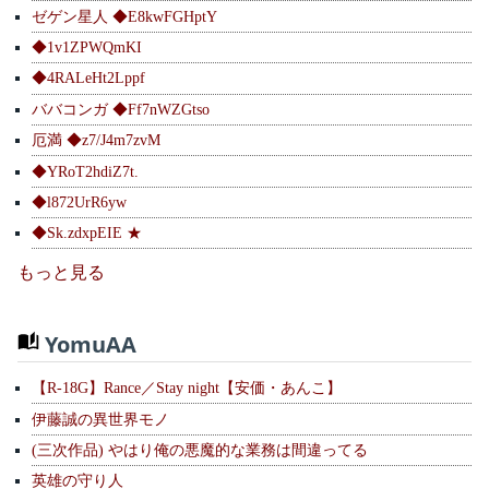
ゼゲン星人 ◆E8kwFGHptY
◆1v1ZPWQmKI
◆4RALeHt2Lppf
ババコンガ ◆Ff7nWZGtso
厄満 ◆z7/J4m7zvM
◆YRoT2hdiZ7t.
◆l872UrR6yw
◆Sk.zdxpEIE ★
もっと見る
YomuAA
【R-18G】Rance／Stay night【安価・あんこ】
伊藤誠の異世界モノ
(三次作品) やはり俺の悪魔的な業務は間違ってる
英雄の守り人