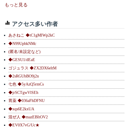
もっと見る
アクセス多い作者
あさねこ ◆tC1gMIWp2kC
◆N99UpbkNMc
(匿名/未設定など)
◆GESU1/dEaE
ゴジュラス ◆ZX2DX6eltM
◆2sRGUbBO9j2n
七色 ◆5yAzQ5rmCs
◆jrSCTgwVlSEh
胃薬 ◆036aFhDFNU
◆xqs6E2kxUA
混ぜ人 ◆mazEBItOV2
◆EV0X7vG/Uc★