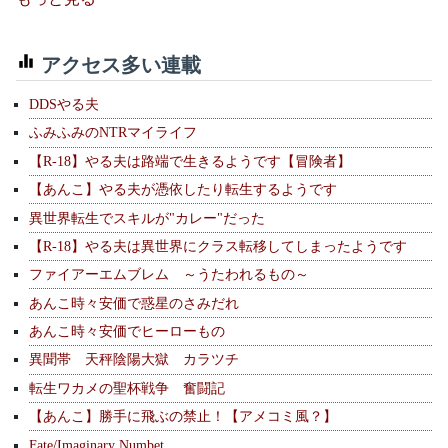
アクセス多い連載
DDSやる夫
ふみふみのNTRマイライフ
【R-18】やる夫は路端で生きるようです【冒険者】
【あんこ】やる夫が憑依したり転生するようです
異世界転生でスキルが"カレー"だった
【R-18】やる夫は異世界にクラス転移してしまったようです
ファイアーエムブレム ～うたわれるもの～
あんこ時々安価で惑星のさみだれ
あんこ時々安価でヒーローもの
異聞帯 天秤陰陽大獄 カラツチ
転生ワカメの聖杯戦争 奮闘記
【あんこ】勝手に飛ぶの禁止！【アメコミ風？】
Fate/Imaginary Numbet