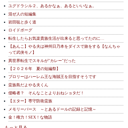
ユグドラシル２、あるかなぁ、あるといいなぁ。
混ぜ人の短編集
岩田聡と歩く道
ロイドボーグ
転生したらお気楽貴族生活が出来ると思ってたのに…
【あんこ】やる夫は神州日乃本をダイスで旅をする【なんちゃ
って武侠モノ】
異世界転生でスキルが"カレー"だった
【２０２６年 夏の短編祭】
ブロリーはハーレム王な海賊王を目指すそうです
蛮族島だよやる夫くん
侵略者？ そんなことよりおねショタだ！
【エター】専守防衛蛮族
メモリーバース ～とあるドールの記録と記憶～
金！権力！SEX！な物語
もっと見る