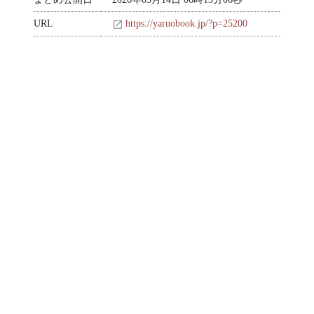
URL
https://yaruobook.jp/?p=25200