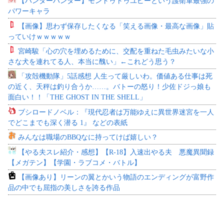
【ハンターハンター】モントゥトゥユピーという護衛軍最強の
パワーキャラ
【画像】思わず保存したくなる「笑える画像・最高な画像」貼
っていけｗｗｗｗｗ
宮崎駿「心の穴を埋めるために、交配を重ねた毛虫みたいな小
さな犬を連れてる人、本当に醜い」←これどう思う？
「攻殻機動隊」5話感想 人生って厳しいわ。価値ある仕事は死
の近く、天秤は釣り合うか……。バトーの怒り！少佐ドジっ娘も
面白い！！「THE GHOST IN THE SHELL」
ブシロードノベル：『現代忍者は万能ゆえに異世界迷宮を一人
でどこまでも深く潜る 1』 などの表紙
みんなは職場のBBQなに持ってけば嬉しい？
【やる夫スレ紹介・感想】【R-18】入速出やる夫 悪魔異聞録
【メガテン】【学園・ラブコメ・バトル】
【画像あり】リーンの翼とかいう物語のエンディングが富野作
品の中でも屈指の美しさを誇る作品