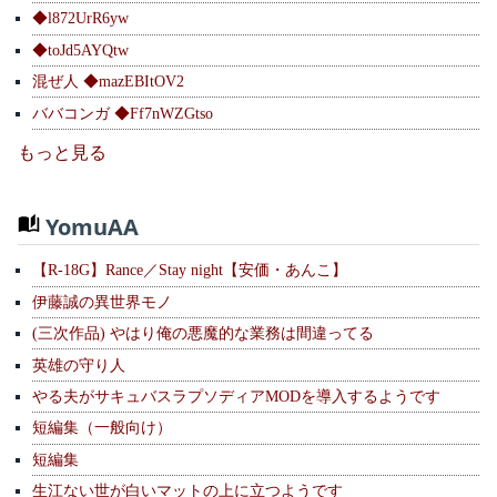
◆l872UrR6yw
◆toJd5AYQtw
混ぜ人 ◆mazEBItOV2
ババコンガ ◆Ff7nWZGtso
もっと見る
YomuAA
【R-18G】Rance／Stay night【安価・あんこ】
伊藤誠の異世界モノ
(三次作品) やはり俺の悪魔的な業務は間違ってる
英雄の守り人
やる夫がサキュバスラプソディアMODを導入するようです
短編集（一般向け）
短編集
生江ない世が白いマットの上に立つようです