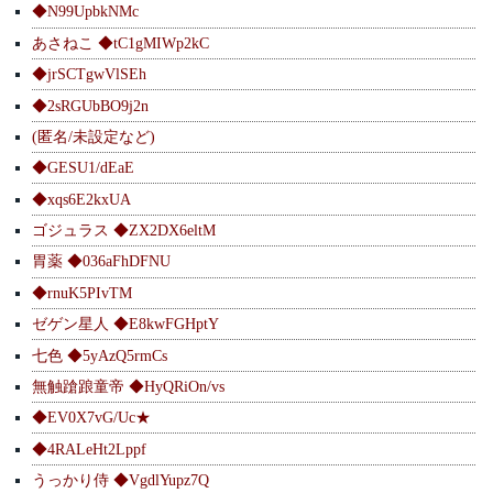
◆N99UpbkNMc
あさねこ ◆tC1gMIWp2kC
◆jrSCTgwVlSEh
◆2sRGUbBO9j2n
(匿名/未設定など)
◆GESU1/dEaE
◆xqs6E2kxUA
ゴジュラス ◆ZX2DX6eltM
胃薬 ◆036aFhDFNU
◆rnuK5PIvTM
ゼゲン星人 ◆E8kwFGHptY
七色 ◆5yAzQ5rmCs
無触蹌踉童帝 ◆HyQRiOn/vs
◆EV0X7vG/Uc★
◆4RALeHt2Lppf
うっかり侍 ◆VgdlYupz7Q