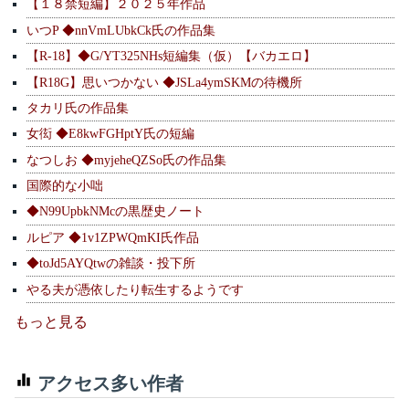
【１８禁短編】２０２５年作品
いつP ◆nnVmLUbkCk氏の作品集
【R-18】◆G/YT325NHs短編集（仮）【バカエロ】
【R18G】思いつかない ◆JSLa4ymSKMの待機所
タカリ氏の作品集
女衒 ◆E8kwFGHptY氏の短編
なつしお ◆myjeheQZSo氏の作品集
国際的な小咄
◆N99UpbkNMcの黒歴史ノート
ルピア ◆1v1ZPWQmKI氏作品
◆toJd5AYQtwの雑談・投下所
やる夫が憑依したり転生するようです
もっと見る
アクセス多い作者