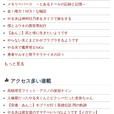
メモリーバース ～とあるドールの記録と記憶～
金！権力！SEX！な物語
やる夫は神州日乃本をダイスで旅をする
僕とユウキの異世界紀行
【あんこ】武と侠に生きたいようです
やらない夫とまどかがブラブラするようです
やる夫で魔界塔士SaGa
勇者ヤルオと陛下ヤラナイオの日々
もっと見る
アクセス多い連載
高校球児フリット・アスノの栄冠ナイン
人修羅だったやる夫くんとピクシーだった友奈ちゃん
【安価・あんこ】モブ？が行く英雄伝説 閃の軌跡
やる夫は彼女達のサマナー(パパ)なようです【メガテン】