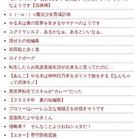
なようです【活俠傳】
∈（・ω・）∋魔法少女育成計画
やる夫は裏の世界を生きるサマナーのようです
ユグドラシル２、あるかなぁ、あるといいなぁ。
混ぜ人の短編集
岩田聡と歩く道
ロイドボーグ
転生したらお気楽貴族生活が出来ると思ってたのに…
【あんこ】やる夫は神州日乃本をダイスで旅をする【なんちゃ
って武侠モノ】
異世界転生でスキルが"カレー"だった
【２０２６年 夏の短編祭】
ブロリーはハーレム王な海賊王を目指すそうです
蛮族島だよやる夫くん
侵略者？ そんなことよりおねショタだ！
【エター】専守防衛蛮族