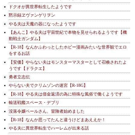
ドクオが異世界転生したようです
黙示録ヱヴァンゲリヲン
やる夫は天魔の器になったようです
【あんこ】やる夫は宇宙世紀で本物を見せられるようです【機
動戦士ガンダム】
【R-18】なんかふわっとしたホビー漫画みたいな世界観でエロ
をするお話
【安価】やらない夫はモンスターマスターとして召喚されたよ
うです【ドラクエ】
勇者立志伝
やらない夫でクリムゾンの迷宮【R-18G】
【R-18】やる夫は借金返済の為に特殊な風俗で働くようです
輸送戦艦スペース・デブリ
没落令嬢ベールさん、冒険者始めました
【R-18】なんか思ってたんと違うけどまあええか！
やる夫に異世界転生でハーレムが出来る話