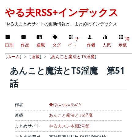
やる夫RSS+インデックス
やる夫まとめサイトの更新情報と、まとめのインデックス
サ
掲
日別
作品
連載
タグ
イト
作者
人気
示板
[
ホーム
]
>
[
連載
]
>
[
あんこと魔法とTS淫魔
]
あんこと魔法とTS淫魔 第51
話
作者
◆Qkwzpvw6/aZY
連載
あんこと魔法とTS淫魔
まとめサイト
やる夫スレ本棚2号館
まとめ公開日
2026年05月14日 06時13分06秒