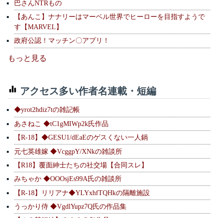
巴さんNTRもの
【あんこ】ナナリーはマーベル世界でヒーローを目指すようで
す【MARVEL】
政府公認！マッチン〇アプリ！
もっと見る
アクセス多い作者名連載・短編
◆yrot2hdiz7tの雑記帳
あさねこ ◆tC1gMIWp2k氏作品
【R-18】◆GESU1/dEaEのゲスくない一人鍋
元七英雄嫁 ◆VcggpY/XNkの雑談所
【R18】覆面紳士たちの社交場【合同スレ】
みちゃか ◆OOOsjEs99A氏の雑談所
【R-18】リリアナ◆YLYxhfTQHkの隔離施設
うっかり侍 ◆VgdlYupz7Q氏の作品集