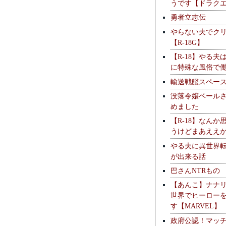
うです【ドラク
勇者立志伝
やらない夫でク
【R-18G】
【R-18】やる夫
に特殊な風俗で
輸送戦艦スペー
没落令嬢ベール
めました
【R-18】なんか
うけどまあええ
やる夫に異世界
が出来る話
巴さんNTRもの
【あんこ】ナナ
世界でヒーロー
す【MARVEL】
政府公認！マッ