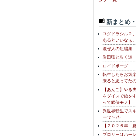
新まとめ・
ユグドラシル２
あるといいなぁ
混ぜ人の短編集
岩田聡と歩く道
ロイドボーグ
転生したらお気
来ると思ってた
【あんこ】やる
をダイスで旅を
って武侠モノ】
異世界転生でスキ
ー"だった
【２０２６年 
ブロリーはハー