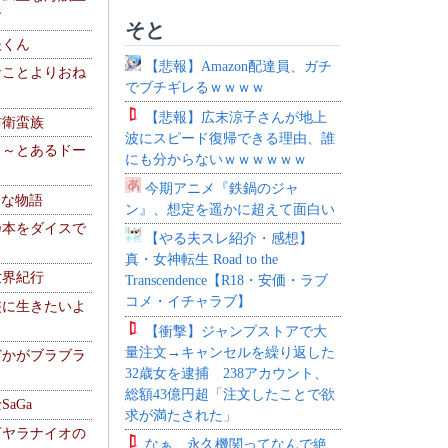
す
そと
夫くん
【悲報】Amazon配達員、ガチ
なことよりおね
でブチギレるｗｗｗｗ
【悲報】広末涼子さんが地上
防衛蛮族
波にスピード復帰できる理由、誰
 ～とあるドー
にも分からないｗｗｗｗｗｗ
～
今期アニメ『鉄鍋のジャ
！な物語
ン』、想定を遥かに超えて面白い
乃本をダイスで
【やる夫スレ紹介・感想】
真・女神転生 Road to the
世界紀行
Transcendence【R18・安価・ラブ
コメ・イチャラブ】
侠に生きたいよ
【衝撃】ジャンプストアで大
量注文→キャンセルを繰り返した
どかがブラブラ
32歳女を逮捕 238アカウント、
総額43億円超「注文したことで欲
aGa
求が満たされた」
下ヤラナイオの
なぁ、永久機関ってなんで絶