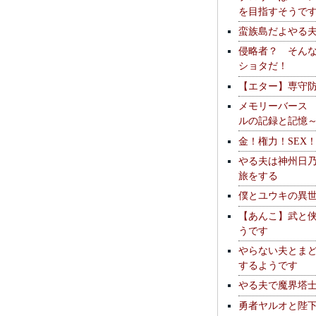
を目指すそうで
蛮族島だよやる
侵略者？ そん
ショタだ！
【エター】専守
メモリーバース
ルの記録と記憶
金！権力！SEX
やる夫は神州日
旅をする
僕とユウキの異
【あんこ】武と
うです
やらない夫とま
するようです
やる夫で魔界塔士S
勇者ヤルオと陛