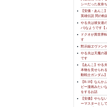
シーだった友奈
【安価・あんこ
英雄伝説 閃の軌
やる夫は彼女達の
パ)なようです【
ドクオが異世界
す
黙示録ヱヴァン
やる夫は天魔の
です
【あんこ】やる
本物を見せられ
動戦士ガンダム
【R-18】なんか
ビー漫画みたい
をするお話
【安価】やらな
ーマスターとし