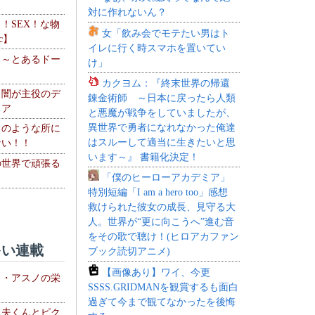
対に作れないん？
力！SEX！な物
女「飲み会でモテたい男はト
c】
イレに行く時スマホを置いてい
 ～とあるドー
け」
～
カクヨム：『終末世界の帰還
・闇が主役のデ
錬金術師 ～日本に戻ったら人類
ィア
と悪魔が戦争をしていましたが、
異世界で勇者になれなかった俺達
このような所に
はスルーして適当に生きたいと思
ない！！
います～』 書籍化決定！
の世界で頑張る
「僕のヒーローアカデミア」
特別短編「I am a hero too」感想
救けられた彼女の成長、見守る大
人。世界が“更に向こうへ”進む音
をその歌で聴け！(ヒロアカファン
い連載
ブック読切アニメ)
【画像あり】ワイ、今更
ト・アスノの栄
SSSS.GRIDMANを観賞するも面白
過ぎて今まで観てなかったを後悔
る夫くんとピク