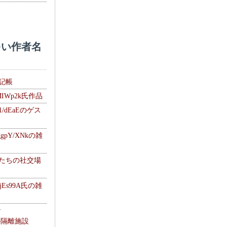
い作者名
雑記帳
MIWp2k氏作品
1/dEaEのゲス
gpY/XNkの雑
士たちの社交場
jEs99A氏の雑
ナ
kの隔離施設