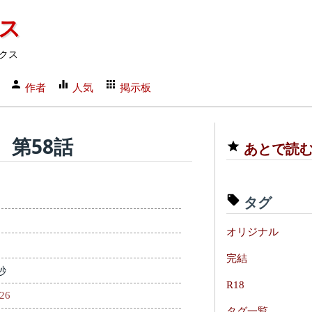
クス
クス
作者
人気
掲示板
第58話
あとで読
タグ
オリジナル
完結
秒
R18
826
タグ一覧