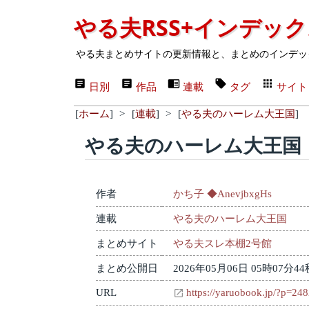
やる夫RSS+インデッ
やる夫まとめサイトの更新情報と、まとめのインデッ
日別
作品
連載
タグ
サイト
[
ホーム
]
>
[
連載
]
>
[
やる夫のハーレム大王国
]
やる夫のハーレム大王国 
作者
かち子 ◆AnevjbxgHs
連載
やる夫のハーレム大王国
まとめサイト
やる夫スレ本棚2号館
まとめ公開日
2026年05月06日 05時07分44
URL
https://yaruobook.jp/?p=24