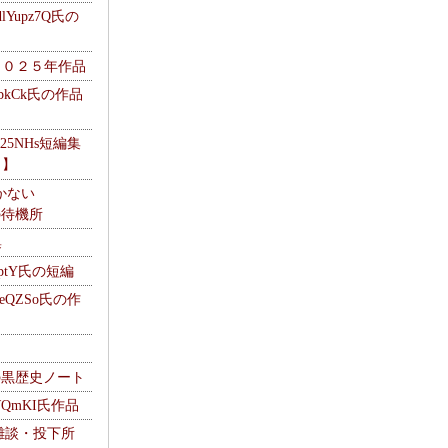
Yupz7Q氏の
２０２５年作品
UbkCk氏の作品
325NHs短編集
ロ】
かない
Mの待機所
集
HptY氏の短編
heQZSo氏の作
cの黒歴史ノート
WQmKI氏作品
wの雑談・投下所