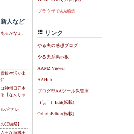
ブラウザでAA編集
新人など
リンク
、あるかなぁ、
。
やる夫の感想ブログ
やる夫系掲示板
AAMZ Viewer
楽貴族生活が出
AAHub
のに…
夫は神州日乃本
ブログ型AAツール保管庫
する【なんちゃ
（´д｀）Edit(転載)
ルが"カレ
OrinrinEditor(転載)
夏の短編祭】
レム王な海賊王