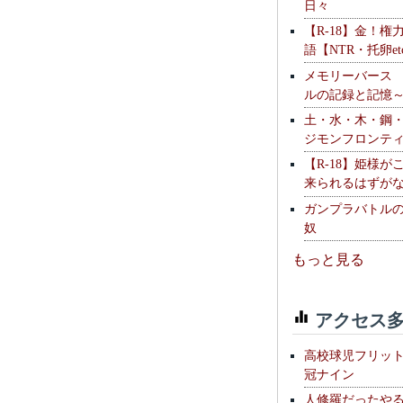
日々
【R-18】金！権
語【NTR・托卵et
メモリーバース
ルの記録と記憶
土・水・木・鋼
ジモンフロンテ
【R-18】姫様が
来られるはずが
ガンプラバトル
奴
もっと見る
アクセス多
高校球児フリッ
冠ナイン
人修羅だったや