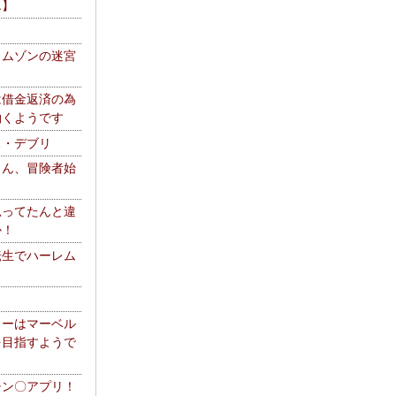
エ】
リムゾンの迷宮
は借金返済の為
働くようです
ス・デブリ
さん、冒険者始
思ってたんと違
か！
転生でハーレム
リーはマーベル
を目指すようで
チン〇アプリ！