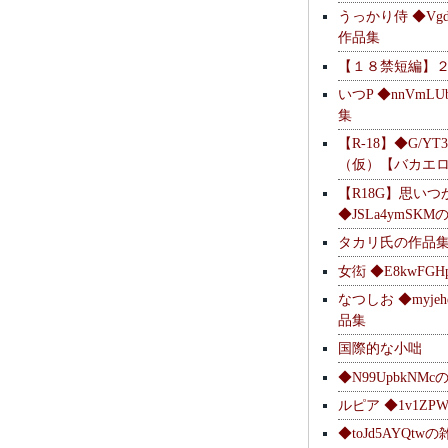
うっかり侍 ◆Vgdl
作品集
【１８禁短編】
いつP ◆nnVmL
集
【R-18】◆G/YT
（仮）【バカエ
【R18G】思いつ
◆JSLa4ymSK
タカリ氏の作品
女衒 ◆E8kwFG
なつしお ◆myje
品集
国際的な小咄
◆N99UpbkNM
ルピア ◆1v1ZP
◆toJd5AYQt