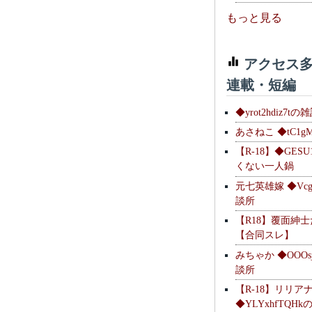
もっと見る
アクセス多
連載・短編
◆yrot2hdiz7tの
あさねこ ◆tC1g
【R-18】◆GESU
くない一人鍋
元七英雄嫁 ◆Vcg
談所
【R18】覆面紳
【合同スレ】
みちゃか ◆OOOs
談所
【R-18】リリア
◆YLYxhfTQH