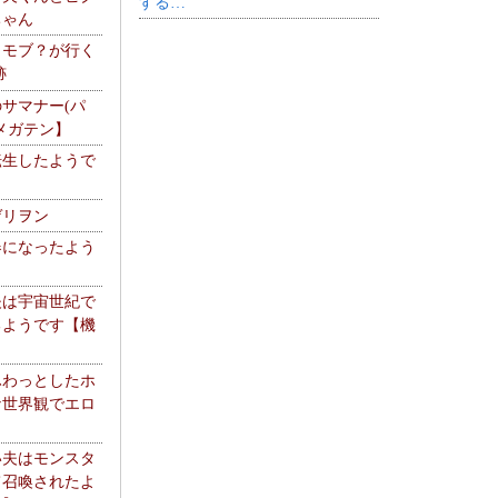
する…
ちゃん
】モブ？が行く
跡
サマナー(パ
メガテン】
転生したようで
ゲリヲン
器になったよう
夫は宇宙世紀で
るようです【機
】
ふわっとしたホ
な世界観でエロ
い夫はモンスタ
て召喚されたよ