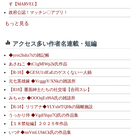
す【MARVEL】
政府公認！マッチン〇アプリ！
もっと見る
アクセス多い作者名連載・短編
◆yrot2hdiz7tの雑記帳
あさねこ ◆tC1gMIWp2k氏作品
【R-18】◆GESU1/dEaEのゲスくない一人鍋
元七英雄嫁 ◆VcggpY/XNkの雑談所
【R18】覆面紳士たちの社交場【合同スレ】
みちゃか ◆OOOsjEs99A氏の雑談所
【R-18】リリアナ◆YLYxhfTQHkの隔離施設
うっかり侍 ◆VgdlYupz7Q氏の作品集
【１８禁短編】２０２５年作品
いつP ◆nnVmLUbkCk氏の作品集