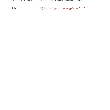
URL
https://yaruobook.jp/?p=24827