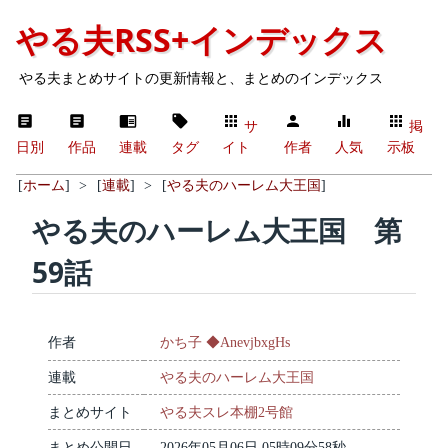
やる夫RSS+インデックス
やる夫まとめサイトの更新情報と、まとめのインデックス
サ
掲
日別
作品
連載
タグ
イト
作者
人気
示板
[
ホーム
]
>
[
連載
]
>
[
やる夫のハーレム大王国
]
やる夫のハーレム大王国 第
59話
作者
かち子 ◆AnevjbxgHs
連載
やる夫のハーレム大王国
まとめサイト
やる夫スレ本棚2号館
まとめ公開日
2026年05月06日 05時09分58秒