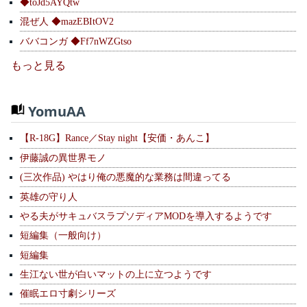
◆toJd5AYQtw
混ぜ人 ◆mazEBItOV2
ババコンガ ◆Ff7nWZGtso
もっと見る
YomuAA
【R-18G】Rance／Stay night【安価・あんこ】
伊藤誠の異世界モノ
(三次作品) やはり俺の悪魔的な業務は間違ってる
英雄の守り人
やる夫がサキュバスラプソディアMODを導入するようです
短編集（一般向け）
短編集
生江ない世が白いマットの上に立つようです
催眠エロ寸劇シリーズ