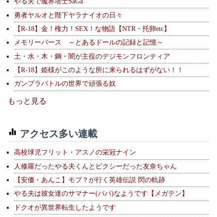
やる夫で魔界塔士SaGa
勇者ヤルオと陛下ヤラナイオの日々
【R-18】金！権力！SEX！な物語【NTR・托卵etc】
メモリーバース ～とあるドールの記録と記憶～
土・水・木・鋼・闇が主役のデジモンフロンティア
【R-18】姫様がこのような所に来られるはずがない！！
ガンプラバトルの世界で頑張る奴
もっと見る
アクセス多い連載
高校球児フリット・アスノの栄冠ナイン
人修羅だったやる夫くんとピクシーだった友奈ちゃん
【安価・あんこ】モブ？が行く英雄伝説 閃の軌跡
やる夫は彼女達のサマナー(パパ)なようです【メガテン】
ドクオが異世界転生したようです