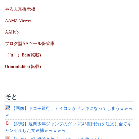
やる夫系掲示板
AAMZ Viewer
AAHub
ブログ型AAツール保管庫
（´д｀）Edit(転載)
OrinrinEditor(転載)
そと
【画像】ドコモ銀行、アイコンがドンキになってしまうｗｗｗ
ｗ
【悲報】週間少年ジャンプのグッズ(43億円分)を注文し全てキ
ャンセルした女逮捕ｗｗｗｗｗ