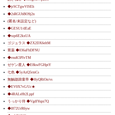
◆jrSCTgwVlSEh
◆2sRGUbBO9j2n
(匿名/未設定など)
◆GESU1/dEaE
◆xqs6E2kxUA
ゴジュラス ◆ZX2DX6eltM
胃薬 ◆036aFhDFNU
◆rnuK5PIvTM
ゼゲン星人 ◆E8kwFGHptY
七色 ◆5yAzQ5rmCs
無触蹌踉童帝 ◆HyQRiOn/vs
◆EV0X7vG/Uc★
◆4RALeHt2Lppf
うっかり侍 ◆VgdlYupz7Q
◆l872UrR6yw