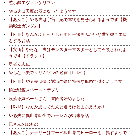
黙示録ヱヴァンゲリヲン
やる夫は天魔の器になったようです
【あんこ】やる夫は宇宙世紀で本物を見せられるようです【機
動戦士ガンダム】
【R-18】なんかふわっとしたホビー漫画みたいな世界観でエロ
をするお話
【安価】やらない夫はモンスターマスターとして召喚されたよ
うです【ドラクエ】
勇者立志伝
やらない夫でクリムゾンの迷宮【R-18G】
【R-18】やる夫は借金返済の為に特殊な風俗で働くようです
輸送戦艦スペース・デブリ
没落令嬢ベールさん、冒険者始めました
【R-18】なんか思ってたんと違うけどまあええか！
やる夫に異世界転生でハーレムが出来る話
巴さんNTRもの
【あんこ】ナナリーはマーベル世界でヒーローを目指すようで