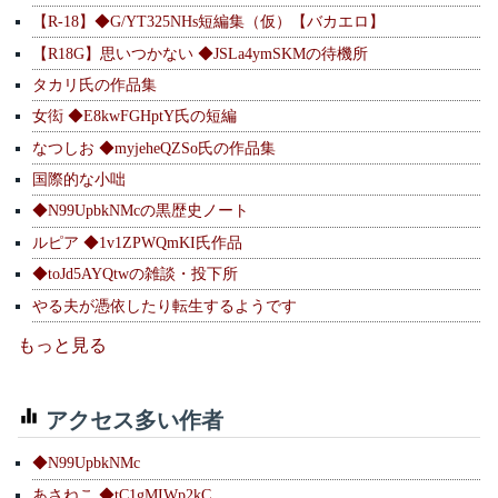
【R-18】◆G/YT325NHs短編集（仮）【バカエロ】
【R18G】思いつかない ◆JSLa4ymSKMの待機所
タカリ氏の作品集
女衒 ◆E8kwFGHptY氏の短編
なつしお ◆myjeheQZSo氏の作品集
国際的な小咄
◆N99UpbkNMcの黒歴史ノート
ルピア ◆1v1ZPWQmKI氏作品
◆toJd5AYQtwの雑談・投下所
やる夫が憑依したり転生するようです
もっと見る
アクセス多い作者
◆N99UpbkNMc
あさねこ ◆tC1gMIWp2kC