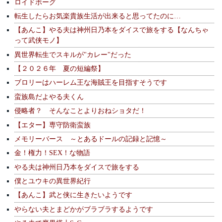
ロイドボーグ
転生したらお気楽貴族生活が出来ると思ってたのに…
【あんこ】やる夫は神州日乃本をダイスで旅をする【なんちゃ
って武侠モノ】
異世界転生でスキルが"カレー"だった
【２０２６年 夏の短編祭】
ブロリーはハーレム王な海賊王を目指すそうです
蛮族島だよやる夫くん
侵略者？ そんなことよりおねショタだ！
【エター】専守防衛蛮族
メモリーバース ～とあるドールの記録と記憶～
金！権力！SEX！な物語
やる夫は神州日乃本をダイスで旅をする
僕とユウキの異世界紀行
【あんこ】武と侠に生きたいようです
やらない夫とまどかがブラブラするようです