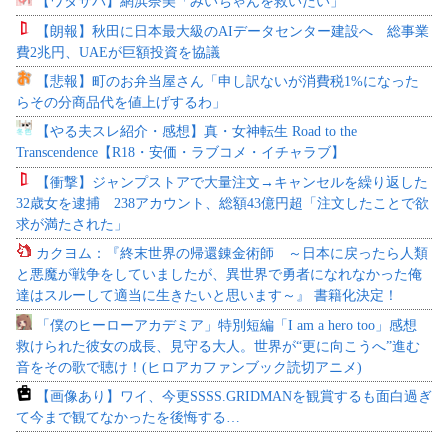
【ワタサバ】網浜奈美「みいちゃんを救いたい」
【朗報】秋田に日本最大級のAIデータセンター建設へ 総事業
費2兆円、UAEが巨額投資を協議
【悲報】町のお弁当屋さん「申し訳ないが消費税1%になった
らその分商品代を値上げするわ」
【やる夫スレ紹介・感想】真・女神転生 Road to the
Transcendence【R18・安価・ラブコメ・イチャラブ】
【衝撃】ジャンプストアで大量注文→キャンセルを繰り返した
32歳女を逮捕 238アカウント、総額43億円超「注文したことで欲
求が満たされた」
カクヨム：『終末世界の帰還錬金術師 ～日本に戻ったら人類
と悪魔が戦争をしていましたが、異世界で勇者になれなかった俺
達はスルーして適当に生きたいと思います～』 書籍化決定！
「僕のヒーローアカデミア」特別短編「I am a hero too」感想
救けられた彼女の成長、見守る大人。世界が“更に向こうへ”進む
音をその歌で聴け！(ヒロアカファンブック読切アニメ)
【画像あり】ワイ、今更SSSS.GRIDMANを観賞するも面白過ぎ
て今まで観てなかったを後悔する…