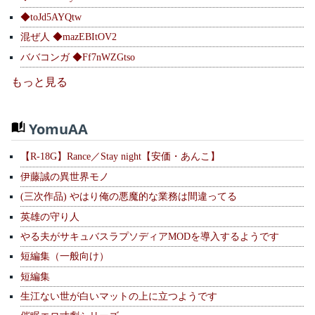
◆toJd5AYQtw
混ぜ人 ◆mazEBItOV2
ババコンガ ◆Ff7nWZGtso
もっと見る
YomuAA
【R-18G】Rance／Stay night【安価・あんこ】
伊藤誠の異世界モノ
(三次作品) やはり俺の悪魔的な業務は間違ってる
英雄の守り人
やる夫がサキュバスラプソディアMODを導入するようです
短編集（一般向け）
短編集
生江ない世が白いマットの上に立つようです