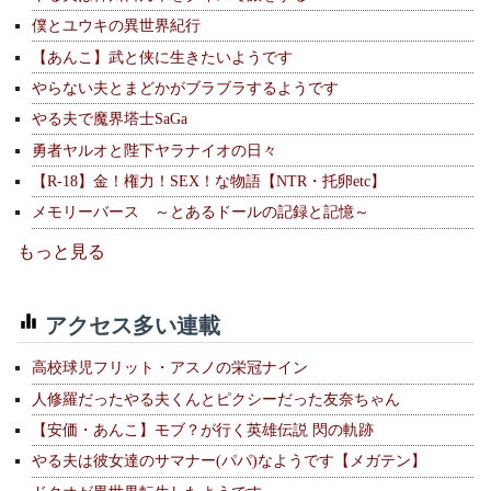
僕とユウキの異世界紀行
【あんこ】武と侠に生きたいようです
やらない夫とまどかがブラブラするようです
やる夫で魔界塔士SaGa
勇者ヤルオと陛下ヤラナイオの日々
【R-18】金！権力！SEX！な物語【NTR・托卵etc】
メモリーバース ～とあるドールの記録と記憶～
もっと見る
アクセス多い連載
高校球児フリット・アスノの栄冠ナイン
人修羅だったやる夫くんとピクシーだった友奈ちゃん
【安価・あんこ】モブ？が行く英雄伝説 閃の軌跡
やる夫は彼女達のサマナー(パパ)なようです【メガテン】