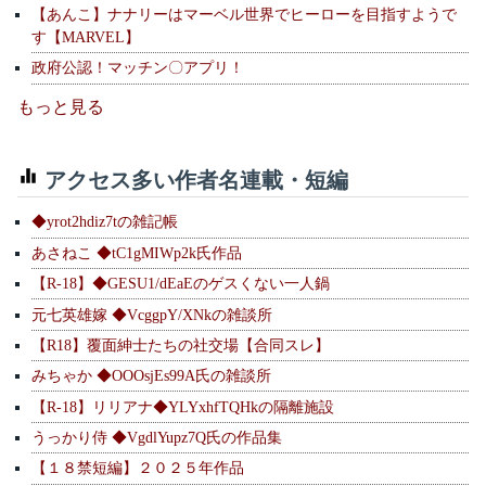
【あんこ】ナナリーはマーベル世界でヒーローを目指すようで
す【MARVEL】
政府公認！マッチン〇アプリ！
もっと見る
アクセス多い作者名連載・短編
◆yrot2hdiz7tの雑記帳
あさねこ ◆tC1gMIWp2k氏作品
【R-18】◆GESU1/dEaEのゲスくない一人鍋
元七英雄嫁 ◆VcggpY/XNkの雑談所
【R18】覆面紳士たちの社交場【合同スレ】
みちゃか ◆OOOsjEs99A氏の雑談所
【R-18】リリアナ◆YLYxhfTQHkの隔離施設
うっかり侍 ◆VgdlYupz7Q氏の作品集
【１８禁短編】２０２５年作品