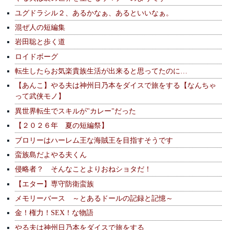
ユグドラシル２、あるかなぁ、あるといいなぁ。
混ぜ人の短編集
岩田聡と歩く道
ロイドボーグ
転生したらお気楽貴族生活が出来ると思ってたのに…
【あんこ】やる夫は神州日乃本をダイスで旅をする【なんちゃ
って武侠モノ】
異世界転生でスキルが"カレー"だった
【２０２６年 夏の短編祭】
ブロリーはハーレム王な海賊王を目指すそうです
蛮族島だよやる夫くん
侵略者？ そんなことよりおねショタだ！
【エター】専守防衛蛮族
メモリーバース ～とあるドールの記録と記憶～
金！権力！SEX！な物語
やる夫は神州日乃本をダイスで旅をする