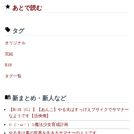
あとで読む
タグ
オリジナル
完結
R18
タグ一覧
新まとめ・新人など
【R-18（G）】【あんこ】やる夫はすっげえブサイクでサマナー
なようです【活俠傳】
∈（・ω・）∋魔法少女育成計画
やる夫は裏の世界を生きるサマナーのようです