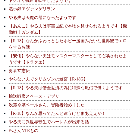
ドクオが異世界転生したようです
黙示録ヱヴァンゲリヲン
やる夫は天魔の器になったようです
【あんこ】やる夫は宇宙世紀で本物を見せられるようです【機
動戦士ガンダム】
【R-18】なんかふわっとしたホビー漫画みたいな世界観でエロ
をするお話
【安価】やらない夫はモンスターマスターとして召喚されたよ
うです【ドラクエ】
勇者立志伝
やらない夫でクリムゾンの迷宮【R-18G】
【R-18】やる夫は借金返済の為に特殊な風俗で働くようです
輸送戦艦スペース・デブリ
没落令嬢ベールさん、冒険者始めました
【R-18】なんか思ってたんと違うけどまあええか！
やる夫に異世界転生でハーレムが出来る話
巴さんNTRもの