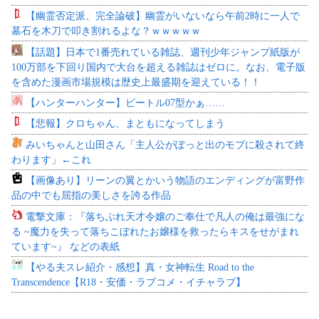
【幽霊否定派、完全論破】幽霊がいないなら午前2時に一人で
墓石を木刀で叩き割れるよな？ｗｗｗｗｗ
【話題】日本で1番売れている雑誌、週刊少年ジャンプ紙版が
100万部を下回り国内で大台を超える雑誌はゼロに。なお、電子版
を含めた漫画市場規模は歴史上最盛期を迎えている！！
【ハンターハンター】ビートル07型かぁ……
【悲報】クロちゃん、まともになってしまう
みいちゃんと山田さん「主人公がぽっと出のモブに殺されて終
わります」←これ
【画像あり】リーンの翼とかいう物語のエンディングが富野作
品の中でも屈指の美しさを誇る作品
電撃文庫：『落ちぶれ天才令嬢のご奉仕で凡人の俺は最強にな
る ~魔力を失って落ちこぼれたお嬢様を救ったらキスをせがまれ
ています~』 などの表紙
【やる夫スレ紹介・感想】真・女神転生 Road to the
Transcendence【R18・安価・ラブコメ・イチャラブ】