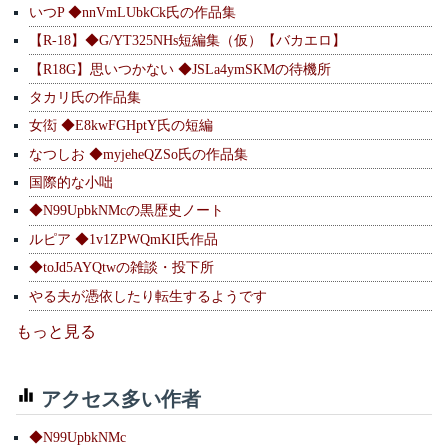
いつP ◆nnVmLUbkCk氏の作品集
【R-18】◆G/YT325NHs短編集（仮）【バカエロ】
【R18G】思いつかない ◆JSLa4ymSKMの待機所
タカリ氏の作品集
女衒 ◆E8kwFGHptY氏の短編
なつしお ◆myjeheQZSo氏の作品集
国際的な小咄
◆N99UpbkNMcの黒歴史ノート
ルピア ◆1v1ZPWQmKI氏作品
◆toJd5AYQtwの雑談・投下所
やる夫が憑依したり転生するようです
もっと見る
アクセス多い作者
◆N99UpbkNMc