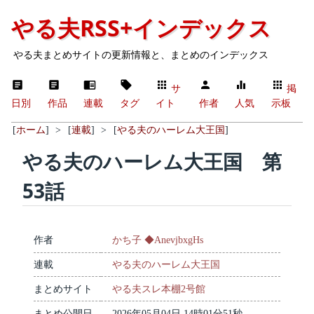
やる夫RSS+インデックス
やる夫まとめサイトの更新情報と、まとめのインデックス
サ
掲
日別
作品
連載
タグ
イト
作者
人気
示板
[
ホーム
]
>
[
連載
]
>
[
やる夫のハーレム大王国
]
やる夫のハーレム大王国 第
53話
作者
かち子 ◆AnevjbxgHs
連載
やる夫のハーレム大王国
まとめサイト
やる夫スレ本棚2号館
まとめ公開日
2026年05月04日 14時01分51秒