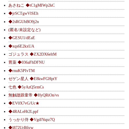
あさねこ ◆tC1gMIWp2kC
◆jrSCTgwVlSEh
◆2sRGUbBO9j2n
(匿名/未設定など)
◆GESU1/dEaE
◆xqs6E2kxUA
ゴジュラス ◆ZX2DX6eltM
胃薬 ◆036aFhDFNU
◆rnuK5PIvTM
ゼゲン星人 ◆E8kwFGHptY
七色 ◆5yAzQ5rmCs
無触蹌踉童帝 ◆HyQRiOn/vs
◆EV0X7vG/Uc★
◆4RALeHt2Lppf
うっかり侍 ◆VgdlYupz7Q
◆l872UrR6yw