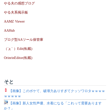
やる夫の感想ブログ
やる夫系掲示板
AAMZ Viewer
AAHub
ブログ型AAツール保管庫
（´д｀）Edit(転載)
OrinrinEditor(転載)
そと
【画像】このボケて、破壊力ありすぎてクッソワロタｗｗｗｗ
ｗｗｗｗｗ
【画像】新人女性声優、水着になる「これって需要あります
か？」