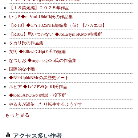
【１８禁短編】２０２５年作品
いつP ◆nnVmLUbkCk氏の作品集
【R-18】◆G/YT325NHs短編集（仮）【バカエロ】
【R18G】思いつかない ◆JSLa4ymSKMの待機所
タカリ氏の作品集
女衒 ◆E8kwFGHptY氏の短編
なつしお ◆myjeheQZSo氏の作品集
国際的な小咄
◆N99UpbkNMcの黒歴史ノート
ルピア ◆1v1ZPWQmKI氏作品
◆toJd5AYQtwの雑談・投下所
やる夫が憑依したり転生するようです
もっと見る
アクセス多い作者