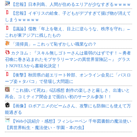
【悲報】日本列島、人間が住めるエリアが少なすぎるｗｗｗｗ
【悲報】イギリスの給食、子どもがデブすぎて揚げ物が消えて
しまうｗｗｗｗｗ
【議論】儒教「年上を敬え、目上に逆らうな、秩序を守れ」←
これが東アジアに残したもの
「清掃員」←これって恥ずかしい職業なの？
カクヨム：『スキル無しゴトーさんは最弱のはずです！～勇者
召喚に巻き込まれたモブサラリーマンの異世界冒険記～』 グラス
トNOVELSから書籍化決定！
【衝撃】秋田県の超エリート幹部、オンライン会見に「バスロ
ーブ姿＋タバコ」で登場し大問題に
「これ描いて死ね」6話感想 創作の楽しさと厳しさ、出逢いと
再会。コミティア閉会まで面白い初のサークル参加！！
【画像】ロボアニメのビームさん、攻撃にも防御にも使えて万
能過ぎる
【Web小説紹介・感想】フィンレーベン 千年図書館の魔法使い
【異世界転生・魔法使い・学園・本の虫】