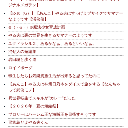
ジナルメガテン】
【R-18（G）】【あんこ】やる夫はすっげえブサイクでサマナー
なようです【活俠傳】
∈（・ω・）∋魔法少女育成計画
やる夫は裏の世界を生きるサマナーのようです
ユグドラシル２、あるかなぁ、あるといいなぁ。
混ぜ人の短編集
岩田聡と歩く道
ロイドボーグ
転生したらお気楽貴族生活が出来ると思ってたのに…
【あんこ】やる夫は神州日乃本をダイスで旅をする【なんちゃ
って武侠モノ】
異世界転生でスキルが"カレー"だった
【２０２６年 夏の短編祭】
ブロリーはハーレム王な海賊王を目指すそうです
蛮族島だよやる夫くん