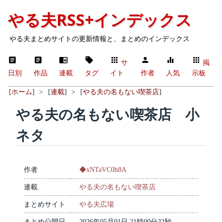
やる夫RSS+インデックス
やる夫まとめサイトの更新情報と、まとめのインデックス
サ
掲
日別
作品
連載
タグ
イト
作者
人気
示板
[
ホーム
]
>
[
連載
]
>
[
やる夫の名もない喫茶店
]
やる夫の名もない喫茶店 小
ネタ
作者
◆xNTaVC0h8A
連載
やる夫の名もない喫茶店
まとめサイト
やる夫広場
まとめ公開日
2026年05月01日 21時00分22秒