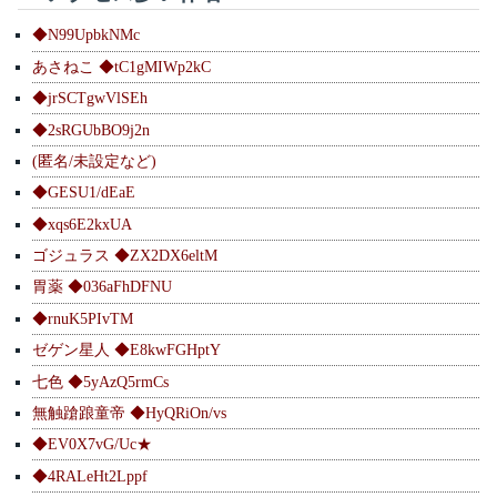
◆N99UpbkNMc
あさねこ ◆tC1gMIWp2kC
◆jrSCTgwVlSEh
◆2sRGUbBO9j2n
(匿名/未設定など)
◆GESU1/dEaE
◆xqs6E2kxUA
ゴジュラス ◆ZX2DX6eltM
胃薬 ◆036aFhDFNU
◆rnuK5PIvTM
ゼゲン星人 ◆E8kwFGHptY
七色 ◆5yAzQ5rmCs
無触蹌踉童帝 ◆HyQRiOn/vs
◆EV0X7vG/Uc★
◆4RALeHt2Lppf