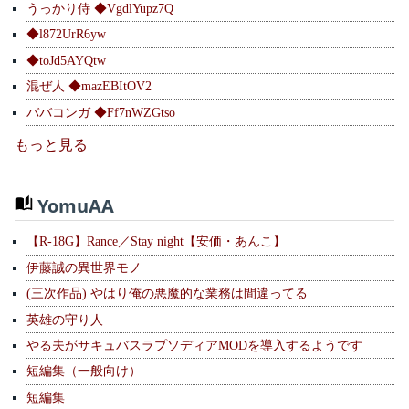
うっかり侍 ◆VgdlYupz7Q
◆l872UrR6yw
◆toJd5AYQtw
混ぜ人 ◆mazEBItOV2
ババコンガ ◆Ff7nWZGtso
もっと見る
YomuAA
【R-18G】Rance／Stay night【安価・あんこ】
伊藤誠の異世界モノ
(三次作品) やはり俺の悪魔的な業務は間違ってる
英雄の守り人
やる夫がサキュバスラプソディアMODを導入するようです
短編集（一般向け）
短編集