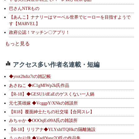
巴さんNTRもの
【あんこ】ナナリーはマーベル世界でヒーローを目指すようで
す【MARVEL】
政府公認！マッチン〇アプリ！
もっと見る
アクセス多い作者名連載・短編
◆yrot2hdiz7tの雑記帳
あさねこ ◆tC1gMIWp2k氏作品
【R-18】◆GESU1/dEaEのゲスくない一人鍋
元七英雄嫁 ◆VcggpY/XNkの雑談所
【R18】覆面紳士たちの社交場【合同スレ】
みちゃか ◆OOOsjEs99A氏の雑談所
【R-18】リリアナ◆YLYxhfTQHkの隔離施設
うっかり侍 ◆VgdlYupz7Q氏の作品集