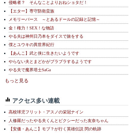
侵略者？ そんなことよりおねショタだ！
【エター】専守防衛蛮族
メモリーバース ～とあるドールの記録と記憶～
金！権力！SEX！な物語
やる夫は神州日乃本をダイスで旅をする
僕とユウキの異世界紀行
【あんこ】武と侠に生きたいようです
やらない夫とまどかがブラブラするようです
やる夫で魔界塔士SaGa
もっと見る
アクセス多い連載
高校球児フリット・アスノの栄冠ナイン
人修羅だったやる夫くんとピクシーだった友奈ちゃん
【安価・あんこ】モブ？が行く英雄伝説 閃の軌跡