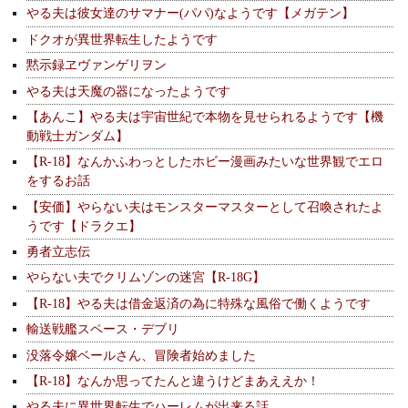
やる夫は彼女達のサマナー(パパ)なようです【メガテン】
ドクオが異世界転生したようです
黙示録ヱヴァンゲリヲン
やる夫は天魔の器になったようです
【あんこ】やる夫は宇宙世紀で本物を見せられるようです【機
動戦士ガンダム】
【R-18】なんかふわっとしたホビー漫画みたいな世界観でエロ
をするお話
【安価】やらない夫はモンスターマスターとして召喚されたよ
うです【ドラクエ】
勇者立志伝
やらない夫でクリムゾンの迷宮【R-18G】
【R-18】やる夫は借金返済の為に特殊な風俗で働くようです
輸送戦艦スペース・デブリ
没落令嬢ベールさん、冒険者始めました
【R-18】なんか思ってたんと違うけどまあええか！
やる夫に異世界転生でハーレムが出来る話