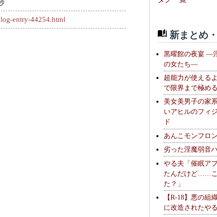
秒
log-entry-44254.html
新まとめ・
黒曜館の夜宴 —
の女たち—
超能力が使える
で限界まで極め
美女美男子の家
いアヒルのフィ
ド
あんこモンフロ
劣った淫魔弱音
やる夫「催眠ア
たんだけど……
た？」
【R-18】悪の組
に改造されたや