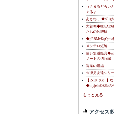
うさまるどらい
ぐるま
あさねこ ◆tC1g
大首領◆8BbAD6
たちの休憩所
◆pRBMvKqQm
メシテロ短編
使レ無避妊具◆ubsq
ノートの切れ端
胃薬の短編
☆凜男友達シリ
【R-18（G）】
◆myjeheQZS
もっと見る
アクセス多