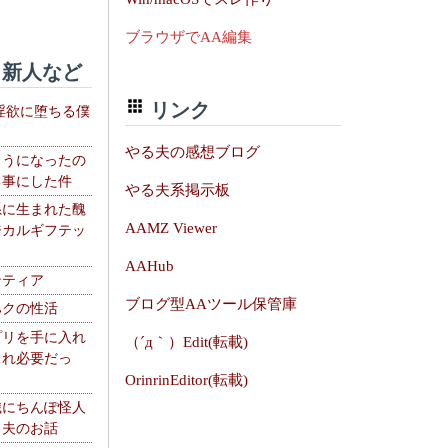
ブラウザでAA編集
新人など
リンク
淫欲に堕ちる僕
やる夫の感想ブログ
ようになったの
る事にした件
やる夫系掲示板
系に生まれた醜
AAMZ Viewer
ジカルギフテッ
AAHub
ンティア
ブログ型AAツール保管庫
ハクの性活
プリを手に入れ
（´д｀）Edit(転載)
これ必要だっ
OrinrinEditor(転載)
織にちんぽ怪人
る夫のお話