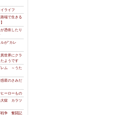
マイライフ
は路端で生きる
者】
夫が憑依したり
す
ルが"カレ
は異世界にクラ
ったようです
ブレム ～うた
で惑星のさみだ
でヒーローもの
陽大獄 カラツ
杯戦争 奮闘記