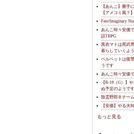
【あんこ】勝手
【アメコミ風？
Fate/Imaginary Nu
あんこ時々安価
話TRPG
黒衣マトは死武専
暮らしていくよ
ベルベットは復
うです
あんこ時々安価
【R-18（G）】
ぬ予定のようで
除霊野郎Ｂチー
【安価】やる夫R
もっと見る