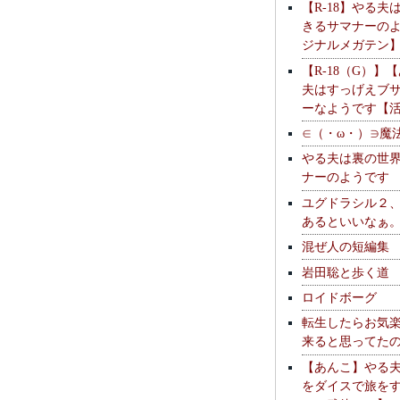
【R-18】やる夫
きるサマナーの
ジナルメガテン
【R-18（G）】
夫はすっげえブ
ーなようです【
∈（・ω・）∋魔
やる夫は裏の世
ナーのようです
ユグドラシル２
あるといいなぁ
混ぜ人の短編集
岩田聡と歩く道
ロイドボーグ
転生したらお気
来ると思ってた
【あんこ】やる
をダイスで旅を