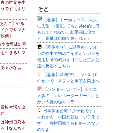
は裏の世界を生
そと
ようです【オリ
】
【悲報】トー横キッズ、大人
【あんこ】やる
に失望「相談しても、具体的に何
サイクでサマナ
もしてくれない。結果的に傷つ
活俠傳】
く。福祉は自由が奪われる」
法少女育成計画
【画像あり】伝説巨神イデオ
界を生きるサマ
ンの作中で初めてイデオンガンを
使用しその威力を目にした主人公
達の反応がこちら…
、あるかなぁ、
。
【悲報】靖国神社、ヤバい奴
のせいでコスプレと軍装を禁止へ
【ハンターハンター】旧アニ
メ版の「エレベーターガール」と
かいう謎の強キャラ
楽貴族生活が出
日本韓国台湾「少子化です」
のに…
←わかる 中国北朝鮮「少子化で
夫は神州日乃本
す」←強権国家でも止められない
する【なんちゃ
のかよ