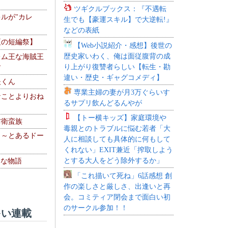
ツギクルブックス：『不遇転
ルが"カレ
生でも【豪運スキル】で大逆転!』
などの表紙
夏の短編祭】
【Web小説紹介・感想】後世の
歴史家いわく、俺は面従腹背の成
レム王な海賊王
り上がり復讐者らしい【転生・勘
す
違い・歴史・ギャグコメディ】
夫くん
専業主婦の妻が月3万ぐらいす
なことよりおね
るサプリ飲んどるんやが
【トー横キッズ】家庭環境や
防衛蛮族
毒親とのトラブルに悩む若者「大
 ～とあるドー
人に相談しても具体的に何もして
～
くれない」EXIT兼近「搾取しよう
とする大人をどう除外するか」
！な物語
「これ描いて死ね」6話感想 創
作の楽しさと厳しさ、出逢いと再
会。コミティア閉会まで面白い初
のサークル参加！！
い連載