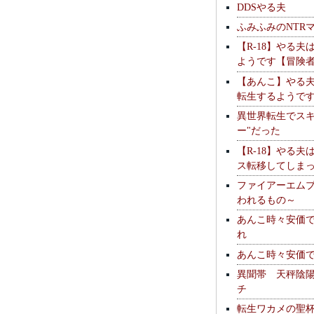
DDSやる夫
ふみふみのNTR
【R-18】やる夫
ようです【冒険
【あんこ】やる
転生するようで
異世界転生でスキ
ー"だった
【R-18】やる夫
ス転移してしま
ファイアーエム
われるもの～
あんこ時々安価
れ
あんこ時々安価
異聞帯 天秤陰
チ
転生ワカメの聖