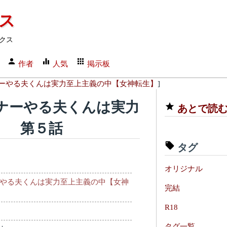
クス
クス
作者
人気
掲示板
ナーやる夫くんは実力至上主義の中【女神転生】
]
マナーやる夫くんは実力
あとで読
】 第５話
タグ
オリジナル
ナーやる夫くんは実力至上主義の中【女神
完結
R18
タグ一覧