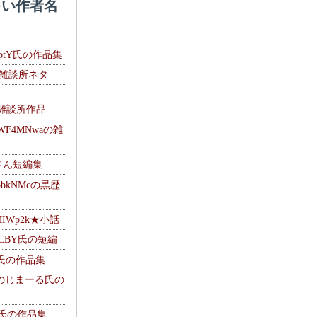
い作者名
HptY氏の作品集
氏の雑談所ネタ
）
6の雑談所作品
WF4MNwaの雑
Mさん短編集
pbkNMcの黒歴
MIWp2k★小話
BlCBY氏の短編
pf氏の作品集
g ＠のじまーる氏の
w氏の作品集