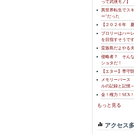
って武侠モノ】
異世界転生でスキ
ー"だった
【２０２６年 
ブロリーはハー
を目指すそうで
蛮族島だよやる
侵略者？ そん
ショタだ！
【エター】専守
メモリーバース
ルの記録と記憶
金！権力！SEX
もっと見る
アクセス多