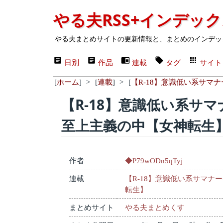
やる夫RSS+インデッ
やる夫まとめサイトの更新情報と、まとめのインデッ
日別
作品
連載
タグ
サイト
[
ホーム
]
>
[
連載
]
>
[
【R-18】意識低い系サマ
【R-18】意識低い系サ
至上主義の中【女神転生
作者
◆P79wODn5qTyj
連載
【R-18】意識低い系サマ
転生】
まとめサイト
やる夫まとめくす