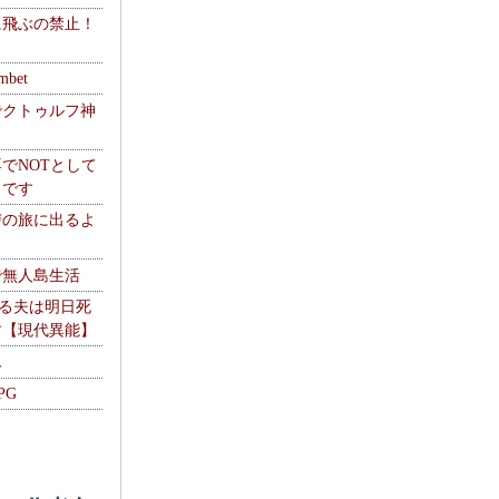
に飛ぶの禁止！
】
mbet
でクトゥルフ神
でNOTとして
うです
讐の旅に出るよ
で無人島生活
やる夫は明日死
す【現代異能】
ム
PG