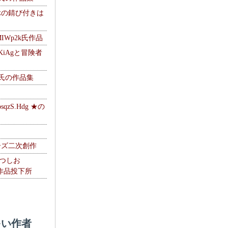
ぶの錆び付きは
MIWp2k氏作品
KiAgと冒険者
w氏の作品集
zS.Hdg ★の
ーズ二次創作
なつしお
oの作品投下所
い作者