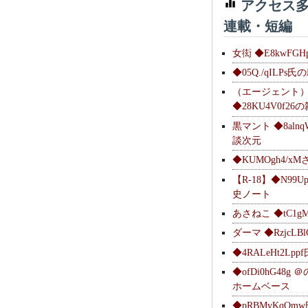
アクセス多
連載・短編
女衒 ◆E8kwFG
◆05Q./qILPs
（エージェント
◆28KU4V0f2
黒マント ◆8alnq
談次元
◆KUMOgh4/x
【R-18】◆N99U
史ノート
あさねこ ◆tC1g
ダーマ ◆RzjcL
◆4RALeHt2Lp
◆ofDi0hG48
ホームベース
◆pRBMvKqQm