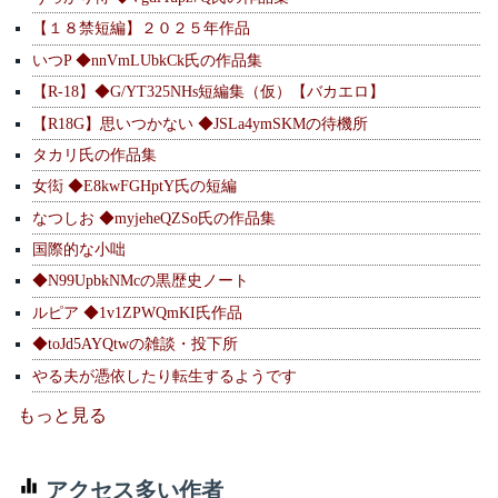
【１８禁短編】２０２５年作品
いつP ◆nnVmLUbkCk氏の作品集
【R-18】◆G/YT325NHs短編集（仮）【バカエロ】
【R18G】思いつかない ◆JSLa4ymSKMの待機所
タカリ氏の作品集
女衒 ◆E8kwFGHptY氏の短編
なつしお ◆myjeheQZSo氏の作品集
国際的な小咄
◆N99UpbkNMcの黒歴史ノート
ルピア ◆1v1ZPWQmKI氏作品
◆toJd5AYQtwの雑談・投下所
やる夫が憑依したり転生するようです
もっと見る
アクセス多い作者