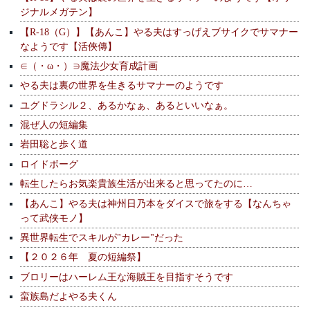
ジナルメガテン】
【R-18（G）】【あんこ】やる夫はすっげえブサイクでサマナー
なようです【活俠傳】
∈（・ω・）∋魔法少女育成計画
やる夫は裏の世界を生きるサマナーのようです
ユグドラシル２、あるかなぁ、あるといいなぁ。
混ぜ人の短編集
岩田聡と歩く道
ロイドボーグ
転生したらお気楽貴族生活が出来ると思ってたのに…
【あんこ】やる夫は神州日乃本をダイスで旅をする【なんちゃ
って武侠モノ】
異世界転生でスキルが"カレー"だった
【２０２６年 夏の短編祭】
ブロリーはハーレム王な海賊王を目指すそうです
蛮族島だよやる夫くん