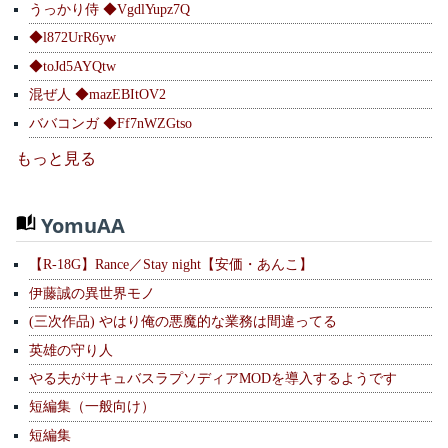
うっかり侍 ◆VgdlYupz7Q
◆l872UrR6yw
◆toJd5AYQtw
混ぜ人 ◆mazEBItOV2
ババコンガ ◆Ff7nWZGtso
もっと見る
YomuAA
【R-18G】Rance／Stay night【安価・あんこ】
伊藤誠の異世界モノ
(三次作品) やはり俺の悪魔的な業務は間違ってる
英雄の守り人
やる夫がサキュバスラプソディアMODを導入するようです
短編集（一般向け）
短編集