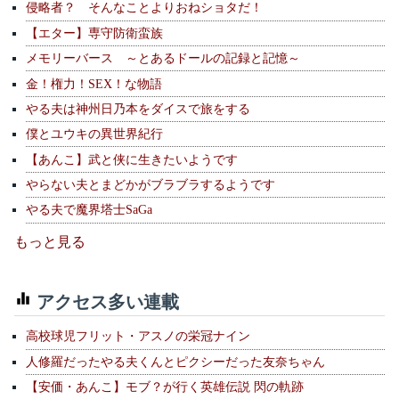
侵略者？ そんなことよりおねショタだ！
【エター】専守防衛蛮族
メモリーバース ～とあるドールの記録と記憶～
金！権力！SEX！な物語
やる夫は神州日乃本をダイスで旅をする
僕とユウキの異世界紀行
【あんこ】武と侠に生きたいようです
やらない夫とまどかがブラブラするようです
やる夫で魔界塔士SaGa
もっと見る
アクセス多い連載
高校球児フリット・アスノの栄冠ナイン
人修羅だったやる夫くんとピクシーだった友奈ちゃん
【安価・あんこ】モブ？が行く英雄伝説 閃の軌跡