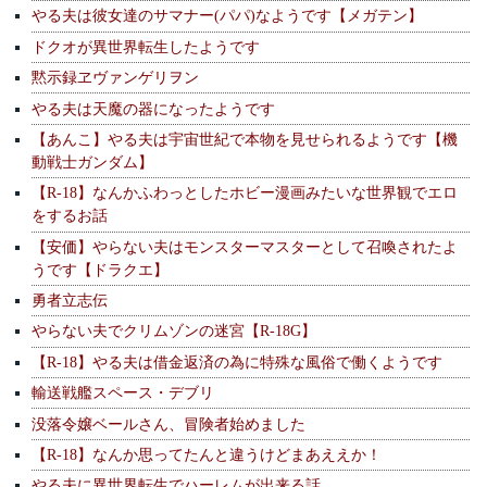
やる夫は彼女達のサマナー(パパ)なようです【メガテン】
ドクオが異世界転生したようです
黙示録ヱヴァンゲリヲン
やる夫は天魔の器になったようです
【あんこ】やる夫は宇宙世紀で本物を見せられるようです【機
動戦士ガンダム】
【R-18】なんかふわっとしたホビー漫画みたいな世界観でエロ
をするお話
【安価】やらない夫はモンスターマスターとして召喚されたよ
うです【ドラクエ】
勇者立志伝
やらない夫でクリムゾンの迷宮【R-18G】
【R-18】やる夫は借金返済の為に特殊な風俗で働くようです
輸送戦艦スペース・デブリ
没落令嬢ベールさん、冒険者始めました
【R-18】なんか思ってたんと違うけどまあええか！
やる夫に異世界転生でハーレムが出来る話