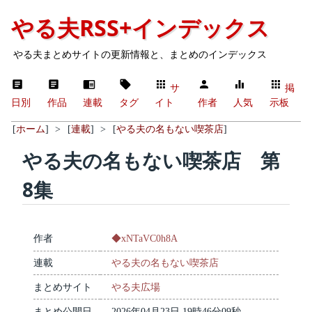
やる夫RSS+インデックス
やる夫まとめサイトの更新情報と、まとめのインデックス
サ
掲
日別
作品
連載
タグ
イト
作者
人気
示板
[
ホーム
]
>
[
連載
]
>
[
やる夫の名もない喫茶店
]
やる夫の名もない喫茶店 第
8集
作者
◆xNTaVC0h8A
連載
やる夫の名もない喫茶店
まとめサイト
やる夫広場
まとめ公開日
2026年04月23日 19時46分09秒