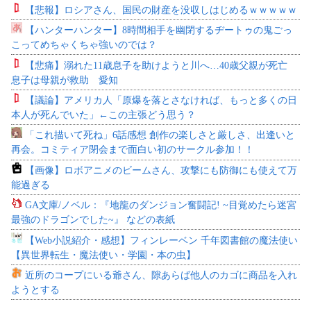
【悲報】ロシアさん、国民の財産を没収しはじめるｗｗｗｗｗ
【ハンターハンター】8時間相手を幽閉するヂートゥの鬼ごっ
こってめちゃくちゃ強いのでは？
【悲痛】溺れた11歳息子を助けようと川へ…40歳父親が死亡
息子は母親が救助 愛知
【議論】アメリカ人「原爆を落とさなければ、もっと多くの日
本人が死んでいた」←この主張どう思う？
「これ描いて死ね」6話感想 創作の楽しさと厳しさ、出逢いと
再会。コミティア閉会まで面白い初のサークル参加！！
【画像】ロボアニメのビームさん、攻撃にも防御にも使えて万
能過ぎる
GA文庫/ノベル：『地龍のダンジョン奮闘記! ~目覚めたら迷宮
最強のドラゴンでした~』 などの表紙
【Web小説紹介・感想】フィンレーベン 千年図書館の魔法使い
【異世界転生・魔法使い・学園・本の虫】
近所のコープにいる爺さん、隙あらば他人のカゴに商品を入れ
ようとする