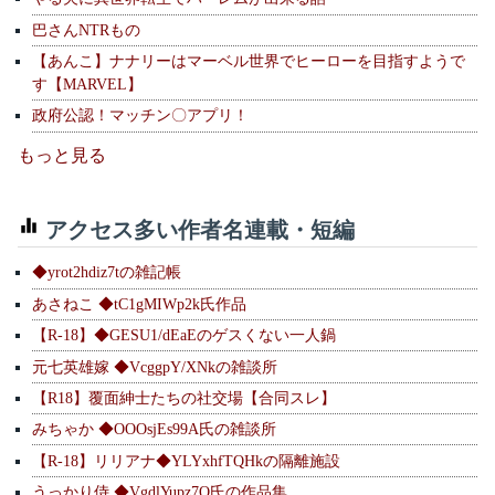
巴さんNTRもの
【あんこ】ナナリーはマーベル世界でヒーローを目指すようで
す【MARVEL】
政府公認！マッチン〇アプリ！
もっと見る
アクセス多い作者名連載・短編
◆yrot2hdiz7tの雑記帳
あさねこ ◆tC1gMIWp2k氏作品
【R-18】◆GESU1/dEaEのゲスくない一人鍋
元七英雄嫁 ◆VcggpY/XNkの雑談所
【R18】覆面紳士たちの社交場【合同スレ】
みちゃか ◆OOOsjEs99A氏の雑談所
【R-18】リリアナ◆YLYxhfTQHkの隔離施設
うっかり侍 ◆VgdlYupz7Q氏の作品集