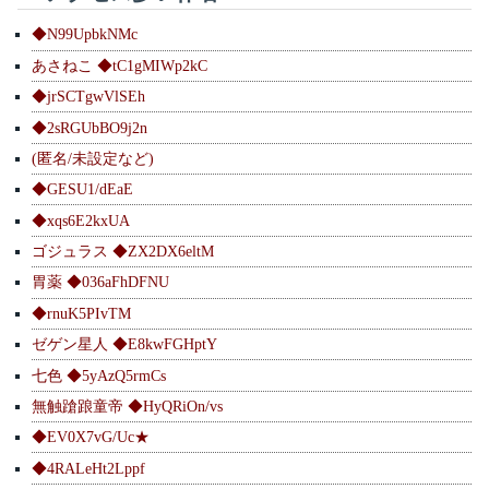
◆N99UpbkNMc
あさねこ ◆tC1gMIWp2kC
◆jrSCTgwVlSEh
◆2sRGUbBO9j2n
(匿名/未設定など)
◆GESU1/dEaE
◆xqs6E2kxUA
ゴジュラス ◆ZX2DX6eltM
胃薬 ◆036aFhDFNU
◆rnuK5PIvTM
ゼゲン星人 ◆E8kwFGHptY
七色 ◆5yAzQ5rmCs
無触蹌踉童帝 ◆HyQRiOn/vs
◆EV0X7vG/Uc★
◆4RALeHt2Lppf