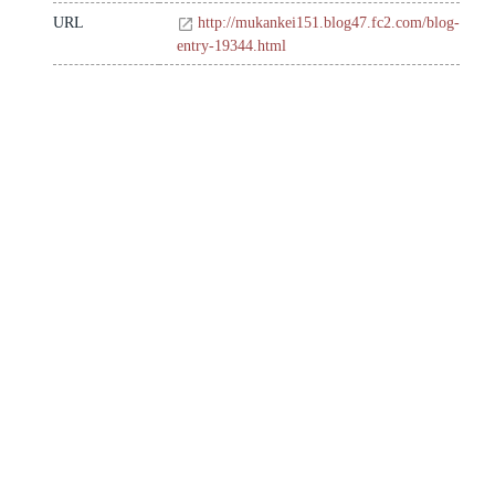
URL
http://mukankei151.blog47.fc2.com/blog-
entry-19344.html