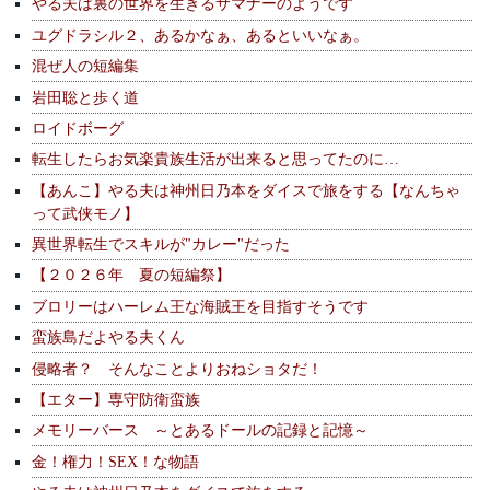
やる夫は裏の世界を生きるサマナーのようです
ユグドラシル２、あるかなぁ、あるといいなぁ。
混ぜ人の短編集
岩田聡と歩く道
ロイドボーグ
転生したらお気楽貴族生活が出来ると思ってたのに…
【あんこ】やる夫は神州日乃本をダイスで旅をする【なんちゃ
って武侠モノ】
異世界転生でスキルが"カレー"だった
【２０２６年 夏の短編祭】
ブロリーはハーレム王な海賊王を目指すそうです
蛮族島だよやる夫くん
侵略者？ そんなことよりおねショタだ！
【エター】専守防衛蛮族
メモリーバース ～とあるドールの記録と記憶～
金！権力！SEX！な物語