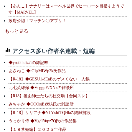
【あんこ】ナナリーはマーベル世界でヒーローを目指すようで
す【MARVEL】
政府公認！マッチン〇アプリ！
もっと見る
アクセス多い作者名連載・短編
◆yrot2hdiz7tの雑記帳
あさねこ ◆tC1gMIWp2k氏作品
【R-18】◆GESU1/dEaEのゲスくない一人鍋
元七英雄嫁 ◆VcggpY/XNkの雑談所
【R18】覆面紳士たちの社交場【合同スレ】
みちゃか ◆OOOsjEs99A氏の雑談所
【R-18】リリアナ◆YLYxhfTQHkの隔離施設
うっかり侍 ◆VgdlYupz7Q氏の作品集
【１８禁短編】２０２５年作品