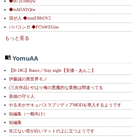
◆l872UrR6yw
◆toJd5AYQtw
混ぜ人 ◆mazEBItOV2
ババコンガ ◆Ff7nWZGtso
もっと見る
YomuAA
【R-18G】Rance／Stay night【安価・あんこ】
伊藤誠の異世界モノ
(三次作品) やはり俺の悪魔的な業務は間違ってる
英雄の守り人
やる夫がサキュバスラプソディアMODを導入するようです
短編集（一般向け）
短編集
生江ない世が白いマットの上に立つようです