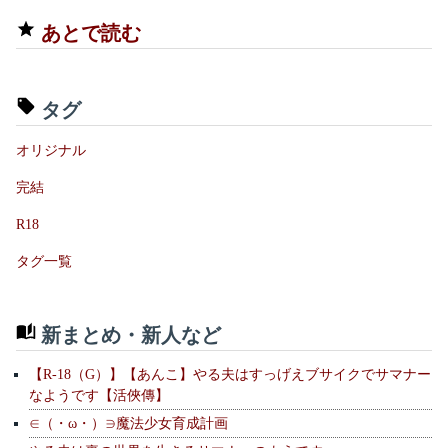
あとで読む
タグ
オリジナル
完結
R18
タグ一覧
新まとめ・新人など
【R-18（G）】【あんこ】やる夫はすっげえブサイクでサマナー
なようです【活俠傳】
∈（・ω・）∋魔法少女育成計画