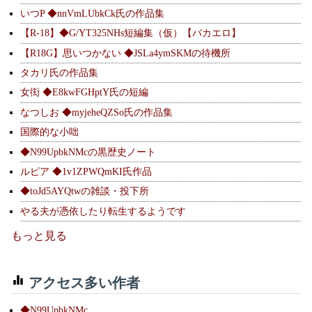
いつP ◆nnVmLUbkCk氏の作品集
【R-18】◆G/YT325NHs短編集（仮）【バカエロ】
【R18G】思いつかない ◆JSLa4ymSKMの待機所
タカリ氏の作品集
女衒 ◆E8kwFGHptY氏の短編
なつしお ◆myjeheQZSo氏の作品集
国際的な小咄
◆N99UpbkNMcの黒歴史ノート
ルピア ◆1v1ZPWQmKI氏作品
◆toJd5AYQtwの雑談・投下所
やる夫が憑依したり転生するようです
もっと見る
アクセス多い作者
◆N99UpbkNMc