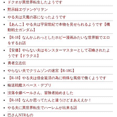
ドクオが異世界転生したようです
黙示録ヱヴァンゲリヲン
やる夫は天魔の器になったようです
【あんこ】やる夫は宇宙世紀で本物を見せられるようです【機
動戦士ガンダム】
【R-18】なんかふわっとしたホビー漫画みたいな世界観でエロ
をするお話
【安価】やらない夫はモンスターマスターとして召喚されたよ
うです【ドラクエ】
勇者立志伝
やらない夫でクリムゾンの迷宮【R-18G】
【R-18】やる夫は借金返済の為に特殊な風俗で働くようです
輸送戦艦スペース・デブリ
没落令嬢ベールさん、冒険者始めました
【R-18】なんか思ってたんと違うけどまあええか！
やる夫に異世界転生でハーレムが出来る話
巴さんNTRもの