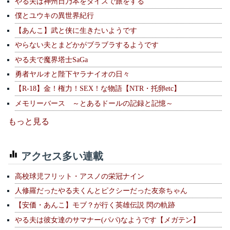
やる夫は神州日乃本をダイスで旅をする
僕とユウキの異世界紀行
【あんこ】武と侠に生きたいようです
やらない夫とまどかがブラブラするようです
やる夫で魔界塔士SaGa
勇者ヤルオと陛下ヤラナイオの日々
【R-18】金！権力！SEX！な物語【NTR・托卵etc】
メモリーバース ～とあるドールの記録と記憶～
もっと見る
アクセス多い連載
高校球児フリット・アスノの栄冠ナイン
人修羅だったやる夫くんとピクシーだった友奈ちゃん
【安価・あんこ】モブ？が行く英雄伝説 閃の軌跡
やる夫は彼女達のサマナー(パパ)なようです【メガテン】