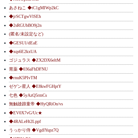
あさねこ ◆tC1gMIWp2kC
◆jrSCTgwVlSEh
◆2sRGUbBO9j2n
(匿名/未設定など)
◆GESU1/dEaE
◆xqs6E2kxUA
ゴジュラス ◆ZX2DX6eltM
胃薬 ◆036aFhDFNU
◆rnuK5PIvTM
ゼゲン星人 ◆E8kwFGHptY
七色 ◆5yAzQ5rmCs
無触蹌踉童帝 ◆HyQRiOn/vs
◆EV0X7vG/Uc★
◆4RALeHt2Lppf
うっかり侍 ◆VgdlYupz7Q