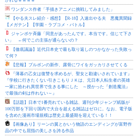
かれるｗｗｗｗ
ワンダンス作者「手描きアニメに挑戦してみました」
【やる夫スレ紹介・感想】【R-18】入速出やる夫 悪魔異聞録
【メガテン】【学園・ラブコメ・バトル】
ジャンポケ斉藤「同意があったんです。本当です。信じて下さ
い」 ←何でこの主張が通らないの？
【徹底議論】近代日本史で最も取り返しのつかなかった失敗っ
て何？
【悲報】ブルボンの新作、露骨にワイをガッカリさせてくる
『薄暮の乙女は復讐を求めるが、聖女と勘違いされています』
『学校に行きたくない引きこもりＪＫは、元日本人転生者の英雄
一家に拾われ異世界で生きる事にした ～授かった『創造魔法』
で最強の剣は作れない～』
【話題】日本で1番売れている雑誌、週刊少年ジャンプ紙版が
100万部を下回り国内で大台を超える雑誌はゼロに。なお、電子版
を含めた漫画市場規模は歴史上最盛期を迎えている！！
【画像あり】リーンの翼とかいう物語のエンディングが富野作
品の中でも屈指の美しさを誇る作品