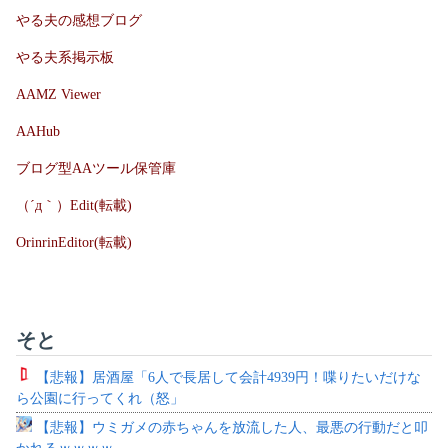
やる夫の感想ブログ
やる夫系掲示板
AAMZ Viewer
AAHub
ブログ型AAツール保管庫
（´д｀）Edit(転載)
OrinrinEditor(転載)
そと
【悲報】居酒屋「6人で長居して会計4939円！喋りたいだけな
ら公園に行ってくれ（怒」
【悲報】ウミガメの赤ちゃんを放流した人、最悪の行動だと叩