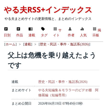
やる夫RSS+インデックス
やる夫まとめサイトの更新情報と、まとめのインデックス
サ
掲
日別
作品
連載
タグ
イト
作者
人気
示板
[
ホーム
]
>
[
連載
]
>
[
歴史・民話・事件・逸話系(2026)
]
父上は危機を乗り越えたよう
です
連載
歴史・民話・事件・逸話系(2026)
まとめサイト
やる夫短編集＆モララーのビデオ棚 阿
修羅編（短編専用）
まとめ公開日
2026年04月19日 07時49分19秒