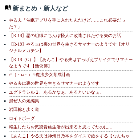
新まとめ・新人など
やる夫「催眠アプリを手に入れたんだけど……これ必要だっ
た？」
【R-18】悪の組織にちんぽ怪人に改造されたやる夫のお話
【R-18】やる夫は裏の世界を生きるサマナーのようです【オリ
ジナルメガテン】
【R-18（G）】【あんこ】やる夫はすっげえブサイクでサマナー
なようです【活俠傳】
∈（・ω・）∋魔法少女育成計画
やる夫は裏の世界を生きるサマナーのようです
ユグドラシル２、あるかなぁ、あるといいなぁ。
混ぜ人の短編集
岩田聡と歩く道
ロイドボーグ
転生したらお気楽貴族生活が出来ると思ってたのに…
【あんこ】やる夫は神州日乃本をダイスで旅をする【なんちゃ