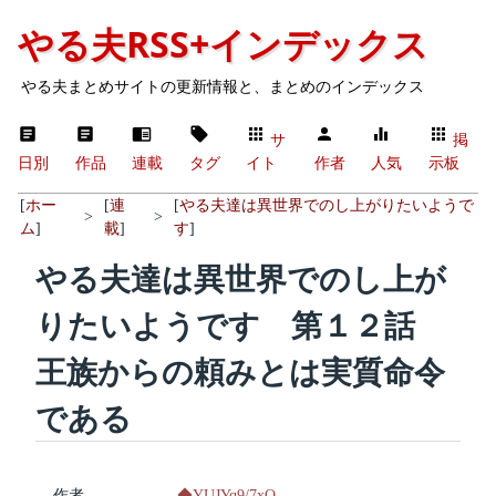
やる夫RSS+インデックス
やる夫まとめサイトの更新情報と、まとめのインデックス
サ
掲
日別
作品
連載
タグ
イト
作者
人気
示板
[
ホー
[
連
[
やる夫達は異世界でのし上がりたいようで
>
>
ム
]
載
]
す
]
やる夫達は異世界でのし上が
りたいようです 第１２話
王族からの頼みとは実質命令
である
作者
◆YUJYq9/7xQ