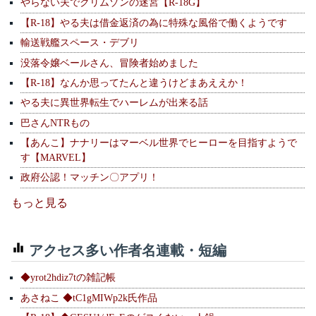
やらない夫でクリムゾンの迷宮【R-18G】
【R-18】やる夫は借金返済の為に特殊な風俗で働くようです
輸送戦艦スペース・デブリ
没落令嬢ベールさん、冒険者始めました
【R-18】なんか思ってたんと違うけどまあええか！
やる夫に異世界転生でハーレムが出来る話
巴さんNTRもの
【あんこ】ナナリーはマーベル世界でヒーローを目指すようで
す【MARVEL】
政府公認！マッチン〇アプリ！
もっと見る
アクセス多い作者名連載・短編
◆yrot2hdiz7tの雑記帳
あさねこ ◆tC1gMIWp2k氏作品