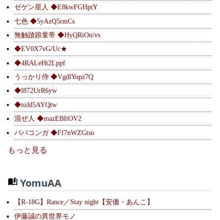
ゼゲン星人 ◆E8kwFGHptY
七色 ◆5yAzQ5rmCs
無触蹌踉童帝 ◆HyQRiOn/vs
◆EV0X7vG/Uc★
◆4RALeHt2Lppf
うっかり侍 ◆VgdlYupz7Q
◆l872UrR6yw
◆toJd5AYQtw
混ぜ人 ◆mazEBItOV2
ババコンガ ◆Ff7nWZGtso
もっと見る
YomuAA
【R-18G】Rance／Stay night【安価・あんこ】
伊藤誠の異世界モノ