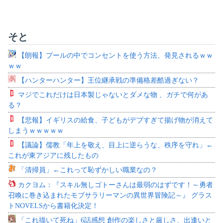
そと
【朗報】プールの中でコンセントを使う方法、発見されるｗｗ
ｗｗ
【ハンターハンター】王位継承戦の準備格差酷過ぎない？
マジでこれだけは日本製じゃないとダメな物 、ガチで何があ
る？
【悲報】イギリスの給食、子どもがデブすぎて揚げ物が消えて
しまうｗｗｗｗｗ
【議論】儒教「年上を敬え、目上に逆らうな、秩序を守れ」←
これが東アジアに残したもの
「清掃員」←これって恥ずかしい職業なの？
カクヨム：『スキル無しゴトーさんは最弱のはずです！～勇者
召喚に巻き込まれたモブサラリーマンの異世界冒険記～』 グラス
トNOVELSから書籍化決定！
「これ描いて死ね」6話感想 創作の楽しさと厳しさ、出逢いと