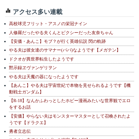
アクセス多い連載
高校球児フリット・アスノの栄冠ナイン
人修羅だったやる夫くんとピクシーだった友奈ちゃん
【安価・あんこ】モブ？が行く英雄伝説 閃の軌跡
やる夫は彼女達のサマナー(パパ)なようです【メガテン】
ドクオが異世界転生したようです
黙示録ヱヴァンゲリヲン
やる夫は天魔の器になったようです
【あんこ】やる夫は宇宙世紀で本物を見せられるようです【機
動戦士ガンダム】
【R-18】なんかふわっとしたホビー漫画みたいな世界観でエロ
をするお話
【安価】やらない夫はモンスターマスターとして召喚されたよ
うです【ドラクエ】
勇者立志伝