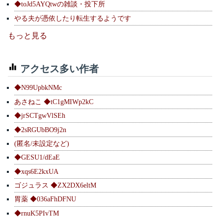
◆toJd5AYQtwの雑談・投下所
やる夫が憑依したり転生するようです
もっと見る
アクセス多い作者
◆N99UpbkNMc
あさねこ ◆tC1gMIWp2kC
◆jrSCTgwVlSEh
◆2sRGUbBO9j2n
(匿名/未設定など)
◆GESU1/dEaE
◆xqs6E2kxUA
ゴジュラス ◆ZX2DX6eltM
胃薬 ◆036aFhDFNU
◆rnuK5PIvTM