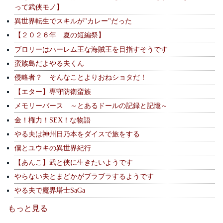
って武侠モノ】
異世界転生でスキルが"カレー"だった
【２０２６年 夏の短編祭】
ブロリーはハーレム王な海賊王を目指すそうです
蛮族島だよやる夫くん
侵略者？ そんなことよりおねショタだ！
【エター】専守防衛蛮族
メモリーバース ～とあるドールの記録と記憶～
金！権力！SEX！な物語
やる夫は神州日乃本をダイスで旅をする
僕とユウキの異世界紀行
【あんこ】武と侠に生きたいようです
やらない夫とまどかがブラブラするようです
やる夫で魔界塔士SaGa
もっと見る