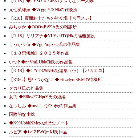
【R-18】◆GESU1/dEaEのゲスくない一人鍋
元七英雄嫁 ◆VcggpY/XNkの雑談所
【R18】覆面紳士たちの社交場【合同スレ】
みちゃか ◆OOOsjEs99A氏の雑談所
【R-18】リリアナ◆YLYxhfTQHkの隔離施設
うっかり侍 ◆VgdlYupz7Q氏の作品集
【１８禁短編】２０２５年作品
いつP ◆nnVmLUbkCk氏の作品集
【R-18】◆G/YT325NHs短編集（仮）【バカエロ】
【R18G】思いつかない ◆JSLa4ymSKMの待機所
タカリ氏の作品集
女衒 ◆E8kwFGHptY氏の短編
なつしお ◆myjeheQZSo氏の作品集
国際的な小咄
◆N99UpbkNMcの黒歴史ノート
ルピア ◆1v1ZPWQmKI氏作品