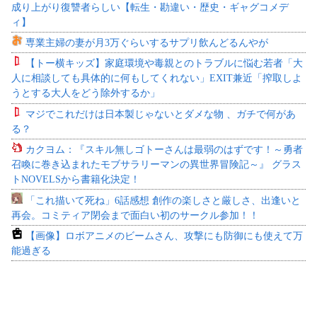
成り上がり復讐者らしい【転生・勘違い・歴史・ギャグコメデ
ィ】
専業主婦の妻が月3万ぐらいするサプリ飲んどるんやが
【トー横キッズ】家庭環境や毒親とのトラブルに悩む若者「大
人に相談しても具体的に何もしてくれない」EXIT兼近「搾取しよ
うとする大人をどう除外するか」
マジでこれだけは日本製じゃないとダメな物 、ガチで何があ
る？
カクヨム：『スキル無しゴトーさんは最弱のはずです！～勇者
召喚に巻き込まれたモブサラリーマンの異世界冒険記～』 グラス
トNOVELSから書籍化決定！
「これ描いて死ね」6話感想 創作の楽しさと厳しさ、出逢いと
再会。コミティア閉会まで面白い初のサークル参加！！
【画像】ロボアニメのビームさん、攻撃にも防御にも使えて万
能過ぎる