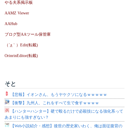
やる夫系掲示板
AAMZ Viewer
AAHub
ブログ型AAツール保管庫
（´д｀）Edit(転載)
OrinrinEditor(転載)
そと
【悲報】イオンさん、もうヤケクソになるｗｗｗｗｗ
【衝撃】九州人、これをすべて生で食すｗｗｗｗ
【ハンターハンター】硬で殴るだけで必殺技になる強化系って
あまりにも強すぎない？
【Web小説紹介・感想】後世の歴史家いわく、俺は面従腹背の