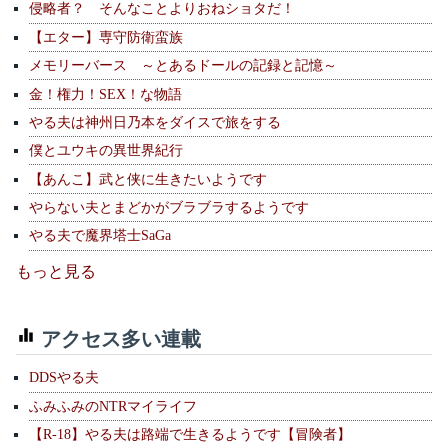
侵略者？ そんなことよりおねショタだ！
【エター】専守防衛蛮族
メモリーバース ～とあるドールの記録と記憶～
金！権力！SEX！な物語
やる夫は神州日乃本をダイスで旅をする
僕とユウキの異世界紀行
【あんこ】武と侠に生きたいようです
やらない夫とまどかがブラブラするようです
やる夫で魔界塔士SaGa
もっと見る
アクセス多い連載
DDSやる夫
ふみふみのNTRマイライフ
【R-18】やる夫は路端で生きるようです【冒険者】