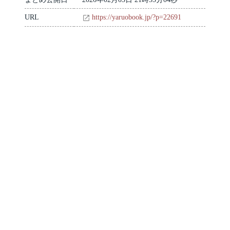
URL
https://yaruobook.jp/?p=22691