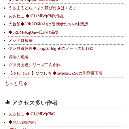
うさまるどらいぶの錆び付きはぐるま
あさねこ ◆tC1gMIWp2k氏作品
大首領◆8BbAD6KiAgと冒険者たちの休憩所
◆pRBMvKqQmw氏の作品集
メシテロ短編
使レ無避妊具◆ubsqzS.Hdg ★のノートの切れ端
胃薬の短編
☆凜男友達シリーズ二次創作
【R-18（G）】なつしお ◆myjeheQZSoの作品投下所
もっと見る
アクセス多い作者
あさねこ ◆tC1gMIWp2kC
◆N99UpbkNMc