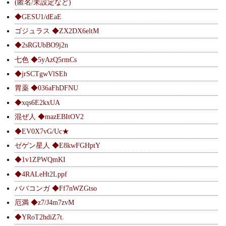
(匿名/未設定など)
◆GESU1/dEaE
ゴジュラス ◆ZX2DX6eltM
◆2sRGUbBO9j2n
七色 ◆5yAzQ5rmCs
◆jrSCTgwVlSEh
胃薬 ◆036aFhDFNU
◆xqs6E2kxUA
混ぜ人 ◆mazEBItOV2
◆EV0X7vG/Uc★
ゼゲン星人 ◆E8kwFGHptY
◆1v1ZPWQmKI
◆4RALeHt2Lppf
ババコンガ ◆Ff7nWZGtso
厄満 ◆z7/J4m7zvM
◆YRoT2hdiZ7t.