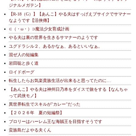
ジナルメガテン】
【R-18（G）】【あんこ】やる夫はすっげえブサイクでサマナー
なようです【活俠傳】
∈（・ω・）∋魔法少女育成計画
やる夫は裏の世界を生きるサマナーのようです
ユグドラシル２、あるかなぁ、あるといいなぁ。
混ぜ人の短編集
岩田聡と歩く道
ロイドボーグ
転生したらお気楽貴族生活が出来ると思ってたのに…
【あんこ】やる夫は神州日乃本をダイスで旅をする【なんちゃ
って武侠モノ】
異世界転生でスキルが"カレー"だった
【２０２６年 夏の短編祭】
ブロリーはハーレム王な海賊王を目指すそうです
蛮族島だよやる夫くん