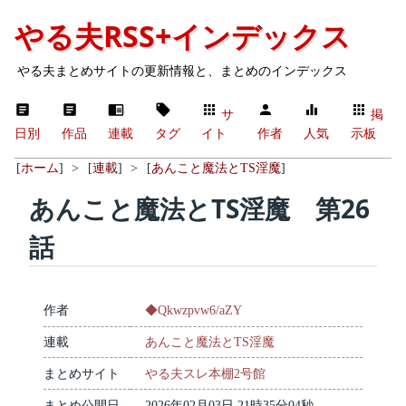
やる夫RSS+インデックス
やる夫まとめサイトの更新情報と、まとめのインデックス
サ
掲
日別
作品
連載
タグ
イト
作者
人気
示板
[
ホーム
]
>
[
連載
]
>
[
あんこと魔法とTS淫魔
]
あんこと魔法とTS淫魔 第26
話
作者
◆Qkwzpvw6/aZY
連載
あんこと魔法とTS淫魔
まとめサイト
やる夫スレ本棚2号館
まとめ公開日
2026年02月03日 21時35分04秒