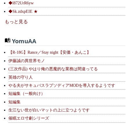
◆l872UrR6yw
◆Sk.zdxpEIE ★
もっと見る
YomuAA
【R-18G】Rance／Stay night【安価・あんこ】
伊藤誠の異世界モノ
(三次作品) やはり俺の悪魔的な業務は間違ってる
英雄の守り人
やる夫がサキュバスラプソディアMODを導入するようです
短編集（一般向け）
短編集
生江ない世が白いマットの上に立つようです
催眠エロ寸劇シリーズ