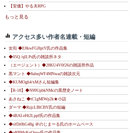
【安価】やる夫RPG
もっと見る
アクセス多い作者名連載・短編
女衒 ◆E8kwFGHptY氏の作品集
◆05Q./qILPs氏の雑談所ネタ
（エージェント）◆28KU4V0f26の雑談所作品
黒マント ◆8alnqWF4MNwaの雑談次元
◆KUMOgh4/xMさん短編集
【R-18】◆N99UpbkNMcの黒歴史ノート
あさねこ ◆tC1gMIWp2k★小話
ダーマ ◆RzjcLBlCBY氏の短編
◆4RALeHt2Lppf氏の作品集
◆ofDi0hG48g ＠のじまーる氏のホームベース
◆pRBMvKqQmw氏の作品集