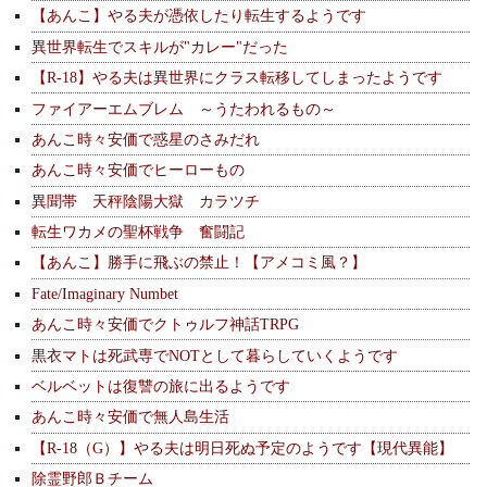
【あんこ】やる夫が憑依したり転生するようです
異世界転生でスキルが"カレー"だった
【R-18】やる夫は異世界にクラス転移してしまったようです
ファイアーエムブレム ～うたわれるもの～
あんこ時々安価で惑星のさみだれ
あんこ時々安価でヒーローもの
異聞帯 天秤陰陽大獄 カラツチ
転生ワカメの聖杯戦争 奮闘記
【あんこ】勝手に飛ぶの禁止！【アメコミ風？】
Fate/Imaginary Numbet
あんこ時々安価でクトゥルフ神話TRPG
黒衣マトは死武専でNOTとして暮らしていくようです
ベルベットは復讐の旅に出るようです
あんこ時々安価で無人島生活
【R-18（G）】やる夫は明日死ぬ予定のようです【現代異能】
除霊野郎Ｂチーム