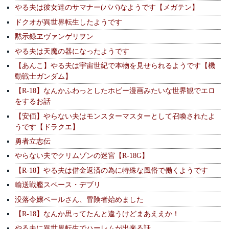
やる夫は彼女達のサマナー(パパ)なようです【メガテン】
ドクオが異世界転生したようです
黙示録ヱヴァンゲリヲン
やる夫は天魔の器になったようです
【あんこ】やる夫は宇宙世紀で本物を見せられるようです【機
動戦士ガンダム】
【R-18】なんかふわっとしたホビー漫画みたいな世界観でエロ
をするお話
【安価】やらない夫はモンスターマスターとして召喚されたよ
うです【ドラクエ】
勇者立志伝
やらない夫でクリムゾンの迷宮【R-18G】
【R-18】やる夫は借金返済の為に特殊な風俗で働くようです
輸送戦艦スペース・デブリ
没落令嬢ベールさん、冒険者始めました
【R-18】なんか思ってたんと違うけどまあええか！
やる夫に異世界転生でハーレムが出来る話