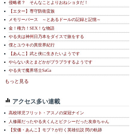
侵略者？ そんなことよりおねショタだ！
【エター】専守防衛蛮族
メモリーバース ～とあるドールの記録と記憶～
金！権力！SEX！な物語
やる夫は神州日乃本をダイスで旅をする
僕とユウキの異世界紀行
【あんこ】武と侠に生きたいようです
やらない夫とまどかがブラブラするようです
やる夫で魔界塔士SaGa
もっと見る
アクセス多い連載
高校球児フリット・アスノの栄冠ナイン
人修羅だったやる夫くんとピクシーだった友奈ちゃん
【安価・あんこ】モブ？が行く英雄伝説 閃の軌跡