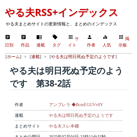
やる夫RSS+インデックス
やる夫まとめサイトの更新情報と、まとめのインデックス
サ
掲
日別
作品
連載
タグ
イト
作者
人気
示板
[
ホーム
]
>
[
連載
]
>
[
やる夫は明日死ぬ予定のようです
]
やる夫は明日死ぬ予定のよう
です 第38-2話
作者
アンブレラ ◆BcmEGUVv0Y
連載
やる夫は明日死ぬ予定のようです
まとめサイト
やる夫スレ本棚
まとめ公開日
2025年07月04日 21時11分33秒