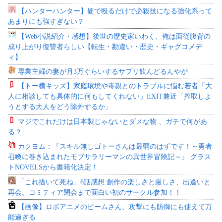
【ハンターハンター】硬で殴るだけで必殺技になる強化系って
あまりにも強すぎない？
【Web小説紹介・感想】後世の歴史家いわく、俺は面従腹背の
成り上がり復讐者らしい【転生・勘違い・歴史・ギャグコメデ
ィ】
専業主婦の妻が月3万ぐらいするサプリ飲んどるんやが
【トー横キッズ】家庭環境や毒親とのトラブルに悩む若者「大
人に相談しても具体的に何もしてくれない」EXIT兼近「搾取しよ
うとする大人をどう除外するか」
マジでこれだけは日本製じゃないとダメな物 、ガチで何があ
る？
カクヨム：『スキル無しゴトーさんは最弱のはずです！～勇者
召喚に巻き込まれたモブサラリーマンの異世界冒険記～』 グラス
トNOVELSから書籍化決定！
「これ描いて死ね」6話感想 創作の楽しさと厳しさ、出逢いと
再会。コミティア閉会まで面白い初のサークル参加！！
【画像】ロボアニメのビームさん、攻撃にも防御にも使えて万
能過ぎる