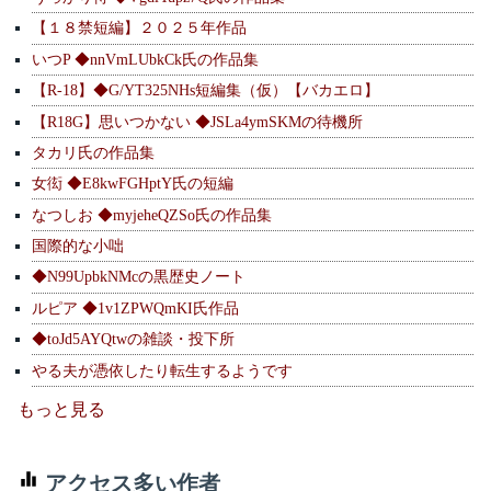
【１８禁短編】２０２５年作品
いつP ◆nnVmLUbkCk氏の作品集
【R-18】◆G/YT325NHs短編集（仮）【バカエロ】
【R18G】思いつかない ◆JSLa4ymSKMの待機所
タカリ氏の作品集
女衒 ◆E8kwFGHptY氏の短編
なつしお ◆myjeheQZSo氏の作品集
国際的な小咄
◆N99UpbkNMcの黒歴史ノート
ルピア ◆1v1ZPWQmKI氏作品
◆toJd5AYQtwの雑談・投下所
やる夫が憑依したり転生するようです
もっと見る
アクセス多い作者