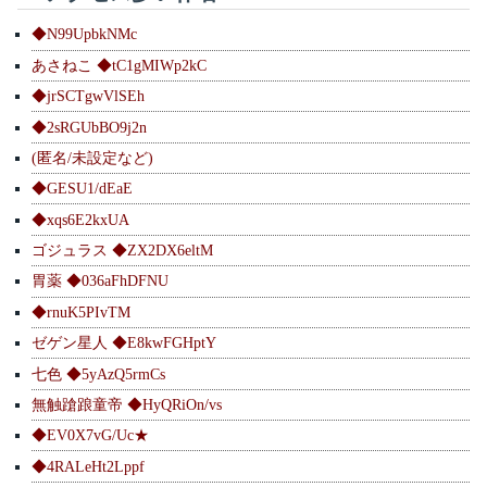
◆N99UpbkNMc
あさねこ ◆tC1gMIWp2kC
◆jrSCTgwVlSEh
◆2sRGUbBO9j2n
(匿名/未設定など)
◆GESU1/dEaE
◆xqs6E2kxUA
ゴジュラス ◆ZX2DX6eltM
胃薬 ◆036aFhDFNU
◆rnuK5PIvTM
ゼゲン星人 ◆E8kwFGHptY
七色 ◆5yAzQ5rmCs
無触蹌踉童帝 ◆HyQRiOn/vs
◆EV0X7vG/Uc★
◆4RALeHt2Lppf