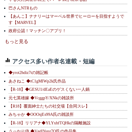
巴さんNTRもの
【あんこ】ナナリーはマーベル世界でヒーローを目指すようで
す【MARVEL】
政府公認！マッチン〇アプリ！
もっと見る
アクセス多い作者名連載・短編
◆yrot2hdiz7tの雑記帳
あさねこ ◆tC1gMIWp2k氏作品
【R-18】◆GESU1/dEaEのゲスくない一人鍋
元七英雄嫁 ◆VcggpY/XNkの雑談所
【R18】覆面紳士たちの社交場【合同スレ】
みちゃか ◆OOOsjEs99A氏の雑談所
【R-18】リリアナ◆YLYxhfTQHkの隔離施設
うっかり侍 ◆VgdlYupz7Q氏の作品集