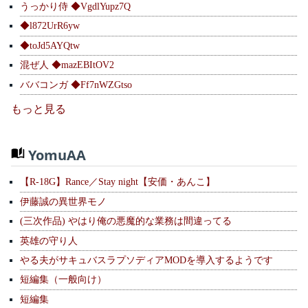
うっかり侍 ◆VgdlYupz7Q
◆l872UrR6yw
◆toJd5AYQtw
混ぜ人 ◆mazEBItOV2
ババコンガ ◆Ff7nWZGtso
もっと見る
YomuAA
【R-18G】Rance／Stay night【安価・あんこ】
伊藤誠の異世界モノ
(三次作品) やはり俺の悪魔的な業務は間違ってる
英雄の守り人
やる夫がサキュバスラプソディアMODを導入するようです
短編集（一般向け）
短編集