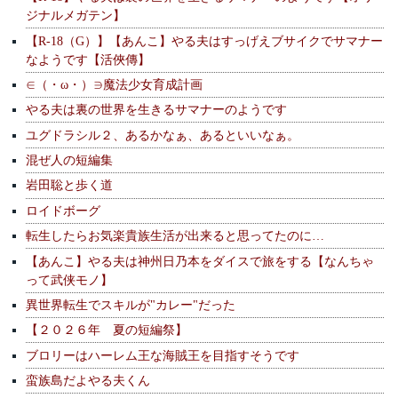
ジナルメガテン】
【R-18（G）】【あんこ】やる夫はすっげえブサイクでサマナー
なようです【活俠傳】
∈（・ω・）∋魔法少女育成計画
やる夫は裏の世界を生きるサマナーのようです
ユグドラシル２、あるかなぁ、あるといいなぁ。
混ぜ人の短編集
岩田聡と歩く道
ロイドボーグ
転生したらお気楽貴族生活が出来ると思ってたのに…
【あんこ】やる夫は神州日乃本をダイスで旅をする【なんちゃ
って武侠モノ】
異世界転生でスキルが"カレー"だった
【２０２６年 夏の短編祭】
ブロリーはハーレム王な海賊王を目指すそうです
蛮族島だよやる夫くん