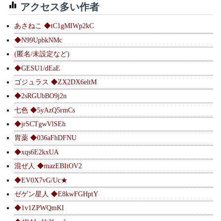
アクセス多い作者
あさねこ ◆tC1gMIWp2kC
◆N99UpbkNMc
(匿名/未設定など)
◆GESU1/dEaE
ゴジュラス ◆ZX2DX6eltM
◆2sRGUbBO9j2n
七色 ◆5yAzQ5rmCs
◆jrSCTgwVlSEh
胃薬 ◆036aFhDFNU
◆xqs6E2kxUA
混ぜ人 ◆mazEBItOV2
◆EV0X7vG/Uc★
ゼゲン星人 ◆E8kwFGHptY
◆1v1ZPWQmKI