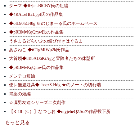
ダーマ ◆RzjcLBlCBY氏の短編
◆4RALeHt2Lppf氏の作品集
◆ofDi0hG48g ＠のじまーる氏のホームベース
◆pRBMvKqQmw氏の作品集
うさまるどらいぶの錆び付きはぐるま
あさねこ ◆tC1gMIWp2k氏作品
大首領◆8BbAD6KiAgと冒険者たちの休憩所
◆pRBMvKqQmw氏の作品集
メシテロ短編
使レ無避妊具◆ubsqzS.Hdg ★のノートの切れ端
胃薬の短編
☆凜男友達シリーズ二次創作
【R-18（G）】なつしお ◆myjeheQZSoの作品投下所
もっと見る