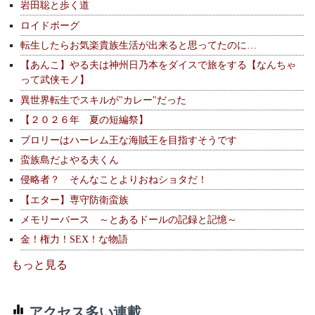
岩田聡と歩く道
ロイドボーグ
転生したらお気楽貴族生活が出来ると思ってたのに…
【あんこ】やる夫は神州日乃本をダイスで旅をする【なんちゃ
って武侠モノ】
異世界転生でスキルが"カレー"だった
【２０２６年 夏の短編祭】
ブロリーはハーレム王な海賊王を目指すそうです
蛮族島だよやる夫くん
侵略者？ そんなことよりおねショタだ！
【エター】専守防衛蛮族
メモリーバース ～とあるドールの記録と記憶～
金！権力！SEX！な物語
もっと見る
アクセス多い連載