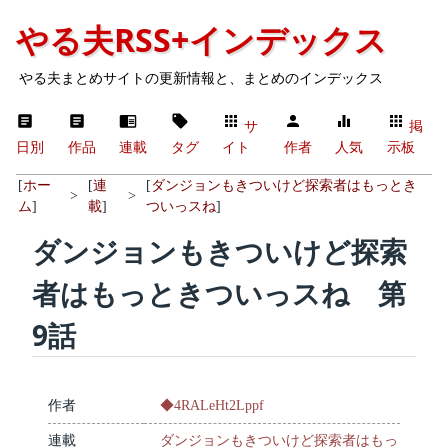
やる夫RSS+インデックス
やる夫まとめサイトの更新情報と、まとめのインデックス
サ
掲
日別
作品
連載
タグ
イト
作者
人気
示板
[
ホー
[
連
[
ダンジョンもきついけど探索者はもっとき
>
>
ム
]
載
]
ついっスね
]
ダンジョンもきついけど探索
者はもっときついっスね 第
9話
作者
◆4RALeHt2Lppf
連載
ダンジョンもきついけど探索者はもっ