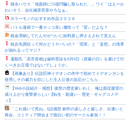
積水ハウス「地面師に55億円騙し取られた…」ワイ「はえーか
わいそう…会社滅茶苦茶やろなぁ」
ホラーモノのおすすめ作品２０２６
バトル漫画で一番カッコ良い属性って『雷』だよな？
税金滞納してたんやがついに給料差し押さえされて笑えん
統合失調症って何がどうヤバいの？「現実」と「妄想」の境界
が崩れるってマジ？
蓮舫氏「高市首相は歯科受診を8月6日（原爆の日）を避けて行
くべきお立場ではないでしょうか」
【画像あり】伝説巨神イデオンの作中で初めてイデオンガンを
使用しその威力を目にした主人公達の反応がこちら…
【Web小説紹介・感想】後世の歴史家いわく、俺は面従腹背の
成り上がり復讐者らしい【転生・勘違い・歴史・ギャグコメデ
ィ】
「これ描いて死ね」6話感想 創作の楽しさと厳しさ、出逢いと
再会。コミティア閉会まで面白い初のサークル参加！！