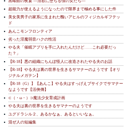
黒曜館の夜宴 —淫欲に堕ちる僕の女たち—
超能力が使えるようになったので限界まで極める事にした件
美女美男子の家系に生まれた醜いアヒルのフィジカルギフテッ
ド
あんこモンフロンティア
劣った淫魔弱音ハクの性活
やる夫「催眠アプリを手に入れたんだけど……これ必要だっ
た？」
【R-18】悪の組織にちんぽ怪人に改造されたやる夫のお話
【R-18】やる夫は裏の世界を生きるサマナーのようです【オリ
ジナルメガテン】
【R-18（G）】【あんこ】やる夫はすっげえブサイクでサマナー
なようです【活俠傳】
∈（・ω・）∋魔法少女育成計画
やる夫は裏の世界を生きるサマナーのようです
ユグドラシル２、あるかなぁ、あるといいなぁ。
混ぜ人の短編集