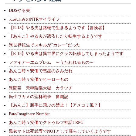
DDSやる夫
ふみふみのNTRマイライフ
【R-18】やる夫は路端で生きるようです【冒険者】
【あんこ】やる夫が憑依したり転生するようです
異世界転生でスキルが"カレー"だった
【R-18】やる夫は異世界にクラス転移してしまったようです
ファイアーエムブレム ～うたわれるもの～
あんこ時々安価で惑星のさみだれ
あんこ時々安価でヒーローもの
異聞帯 天秤陰陽大獄 カラツチ
転生ワカメの聖杯戦争 奮闘記
【あんこ】勝手に飛ぶの禁止！【アメコミ風？】
Fate/Imaginary Numbet
あんこ時々安価でクトゥルフ神話TRPG
黒衣マトは死武専でNOTとして暮らしていくようです