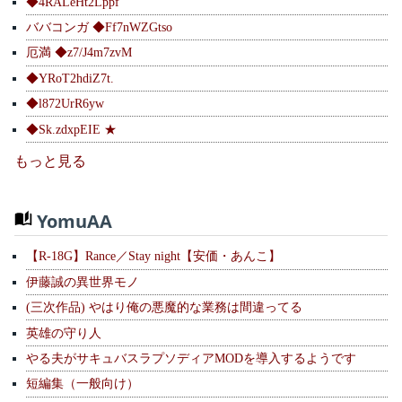
◆4RALeHt2Lppf
ババコンガ ◆Ff7nWZGtso
厄満 ◆z7/J4m7zvM
◆YRoT2hdiZ7t.
◆l872UrR6yw
◆Sk.zdxpEIE ★
もっと見る
YomuAA
【R-18G】Rance／Stay night【安価・あんこ】
伊藤誠の異世界モノ
(三次作品) やはり俺の悪魔的な業務は間違ってる
英雄の守り人
やる夫がサキュバスラプソディアMODを導入するようです
短編集（一般向け）