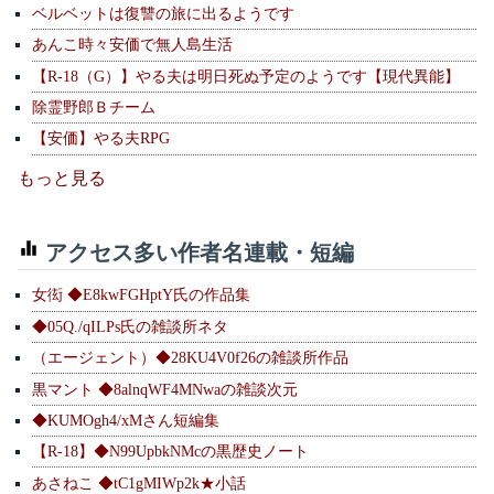
ベルベットは復讐の旅に出るようです
あんこ時々安価で無人島生活
【R-18（G）】やる夫は明日死ぬ予定のようです【現代異能】
除霊野郎Ｂチーム
【安価】やる夫RPG
もっと見る
アクセス多い作者名連載・短編
女衒 ◆E8kwFGHptY氏の作品集
◆05Q./qILPs氏の雑談所ネタ
（エージェント）◆28KU4V0f26の雑談所作品
黒マント ◆8alnqWF4MNwaの雑談次元
◆KUMOgh4/xMさん短編集
【R-18】◆N99UpbkNMcの黒歴史ノート
あさねこ ◆tC1gMIWp2k★小話