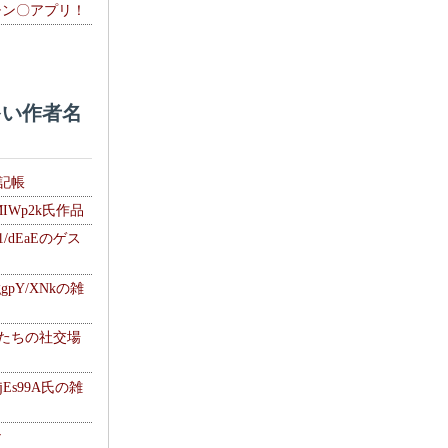
チン〇アプリ！
い作者名
雑記帳
MIWp2k氏作品
1/dEaEのゲス
gpY/XNkの雑
士たちの社交場
jEs99A氏の雑
ナ