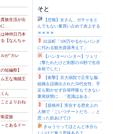
そと
楽貴族生活が出
【悲報】女さん、ガチャをと
のに…
んでもない量買い占めて炎上する
ｗｗｗｗ
夫は神州日乃本
する【なんちゃ
白浜町「100万やるからパンダ
に代わる観光資源考えて」
ルが"カレ
【ハンターハンター】ツェリ
（撃たれたけど刹那の10秒で生存
余裕でした）
夏の短編祭】
【衝撃】京大病院で正常な脳
レム王な海賊王
組織を誤摘出された50代女性、手
す
足も動かせず自発呼吸もできない
夫くん
重篤状態に…「意識はある」
なことよりおね
【規格外】実在する歴史上の
人物で「こいつチートだろ…」と
防衛蛮族
思った奴あげてけ
 ～とあるドー
きゅうりってほとんど水分ら
～
しいけど食う意味ある？