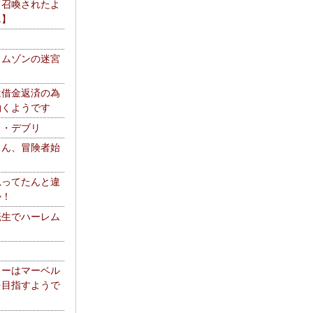
て召喚されたよ
エ】
リムゾンの迷宮
は借金返済の為
働くようです
ス・デブリ
さん、冒険者始
思ってたんと違
か！
転生でハーレム
リーはマーベル
を目指すようで