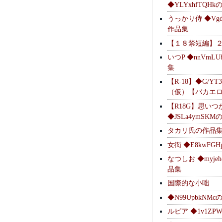
◆YLYxhfTQH
うっかり侍 ◆Vgdl
作品集
【１８禁短編】
いつP ◆nnVmL
集
【R-18】◆G/YT
（仮）【バカエ
【R18G】思いつ
◆JSLa4ymSK
タカリ氏の作品
女衒 ◆E8kwFG
なつしお ◆myje
品集
国際的な小咄
◆N99UpbkNM
ルピア ◆1v1ZP