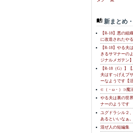
新まとめ・
【R-18】悪の組
に改造されたや
【R-18】やる夫
きるサマナーの
ジナルメガテン
【R-18（G）】
夫はすっげえブ
ーなようです【
∈（・ω・）∋魔
やる夫は裏の世
ナーのようです
ユグドラシル２
あるといいなぁ
混ぜ人の短編集