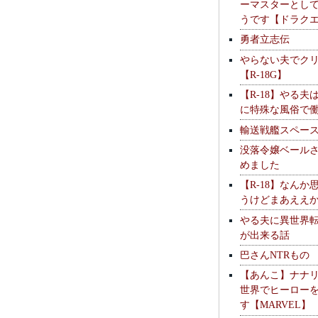
ーマスターとし
うです【ドラク
勇者立志伝
やらない夫でク
【R-18G】
【R-18】やる夫
に特殊な風俗で
輸送戦艦スペー
没落令嬢ベール
めました
【R-18】なんか
うけどまあええ
やる夫に異世界
が出来る話
巴さんNTRもの
【あんこ】ナナ
世界でヒーロー
す【MARVEL】