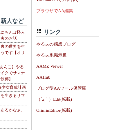
ブラウザでAA編集
新人など
リンク
織にちんぽ怪人
る夫のお話
やる夫の感想ブログ
は裏の世界を生
ようです【オリ
やる夫系掲示板
】
AAMZ Viewer
【あんこ】やる
サイクでサマナ
AAHub
活俠傳】
法少女育成計画
ブログ型AAツール保管庫
界を生きるサマ
（´д｀）Edit(転載)
、あるかなぁ、
OrinrinEditor(転載)
。