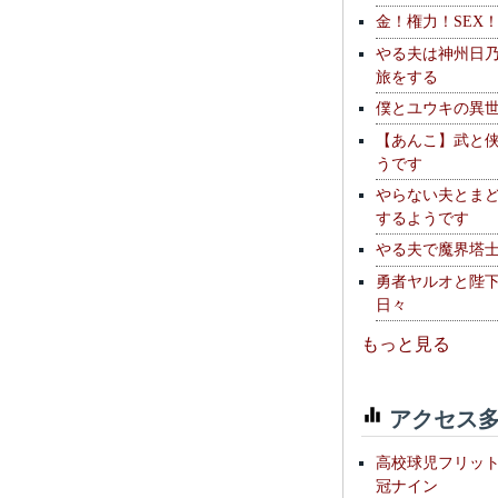
金！権力！SEX
やる夫は神州日
旅をする
僕とユウキの異
【あんこ】武と
うです
やらない夫とま
するようです
やる夫で魔界塔士S
勇者ヤルオと陛
日々
もっと見る
アクセス多
高校球児フリッ
冠ナイン