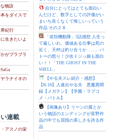
！な物語
自分にとってはとても面白い
んだけど、数字としての評価がい
乃本をダイスで
まいち良くなくて悔しいっていう
作品 その２８
世界紀行
「攻殻機動隊」5話感想 人生っ
侠に生きたいよ
て厳しいわ。価値ある仕事は死の
近く、天秤は釣り合うか……。バ
どかがブラブラ
トーの怒り！少佐ドジっ娘も面白
い！！「THE GHOST IN THE
SHELL」
aGa
【やる夫スレ紹介・感想】
下ヤラナイオの
【R-18】入速出やる夫 悪魔異聞
録【メガテン】【学園・ラブコ
メ・バトル】
【画像あり】リーンの翼とか
いう物語のエンディングが富野作
い連載
品の中でも屈指の美しさを誇る作
品
ト・アスノの栄