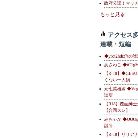
政府公認！マッ
もっと見る
アクセス多
連載・短編
◆yrot2hdiz7tの
あさねこ ◆tC1g
【R-18】◆GESU
くない一人鍋
元七英雄嫁 ◆Vcg
談所
【R18】覆面紳
【合同スレ】
みちゃか ◆OOOs
談所
【R-18】リリア