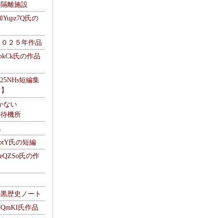
kの隔離施設
Yupz7Q氏の
２０２５年作品
UbkCk氏の作品
325NHs短編集
ロ】
かない
Mの待機所
集
HptY氏の短編
heQZSo氏の作
cの黒歴史ノート
WQmKI氏作品