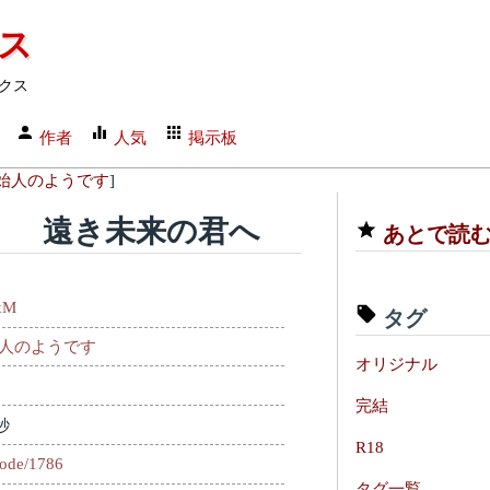
クス
クス
作者
人気
掲示板
始人のようです
]
） 遠き未来の君へ
あとで読
xM
タグ
人のようです
オリジナル
完結
秒
R18
sode/1786
タグ一覧