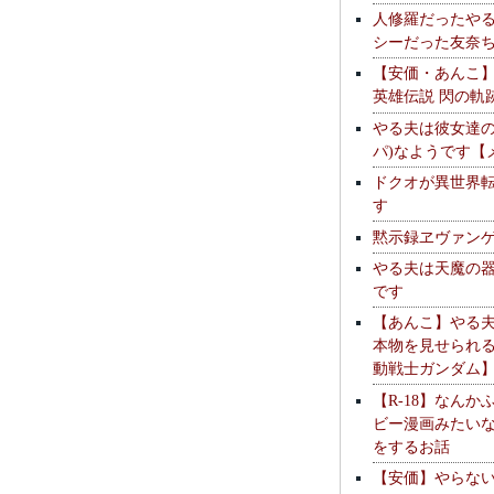
人修羅だったや
シーだった友奈
【安価・あんこ
英雄伝説 閃の軌
やる夫は彼女達の
パ)なようです【
ドクオが異世界
す
黙示録ヱヴァン
やる夫は天魔の
です
【あんこ】やる
本物を見せられ
動戦士ガンダム
【R-18】なんか
ビー漫画みたい
をするお話
【安価】やらな