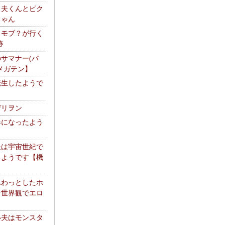
る夫くんとピク
ちゃん
】モブ？が行く
跡
サマナー(パ
メガテン】
転生したようで
ゲリヲン
器になったよう
夫は宇宙世紀で
るようです【機
】
ふわっとしたホ
な世界観でエロ
い夫はモンスタ