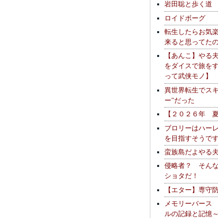
岩田聡と歩く道
ロイドボーグ
転生したらお気
来ると思ってた
【あんこ】やる
をダイスで旅を
って武侠モノ】
異世界転生でスキ
ー"だった
【２０２６年 
ブロリーはハー
を目指すそうで
蛮族島だよやる
侵略者？ そん
ショタだ！
【エター】専守
メモリーバース
ルの記録と記憶