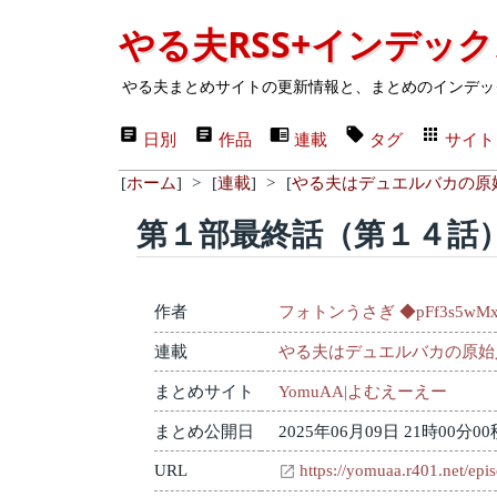
やる夫RSS+インデッ
やる夫まとめサイトの更新情報と、まとめのインデッ
日別
作品
連載
タグ
サイト
[
ホーム
]
>
[
連載
]
>
[
やる夫はデュエルバカの原
第１部最終話（第１４話
作者
フォトンうさぎ ◆pFf3s5wM
連載
やる夫はデュエルバカの原始
まとめサイト
YomuAA|よむえーえー
まとめ公開日
2025年06月09日 21時00分00
URL
https://yomuaa.r401.net/epi