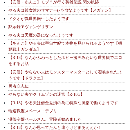
【安価・あんこ】モブ？が行く英雄伝説 閃の軌跡
やる夫は彼女達のサマナー(パパ)なようです【メガテン】
ドクオが異世界転生したようです
黙示録ヱヴァンゲリヲン
やる夫は天魔の器になったようです
【あんこ】やる夫は宇宙世紀で本物を見せられるようです【機
動戦士ガンダム】
【R-18】なんかふわっとしたホビー漫画みたいな世界観でエロ
をするお話
【安価】やらない夫はモンスターマスターとして召喚されたよ
うです【ドラクエ】
勇者立志伝
やらない夫でクリムゾンの迷宮【R-18G】
【R-18】やる夫は借金返済の為に特殊な風俗で働くようです
輸送戦艦スペース・デブリ
没落令嬢ベールさん、冒険者始めました
【R-18】なんか思ってたんと違うけどまあええか！