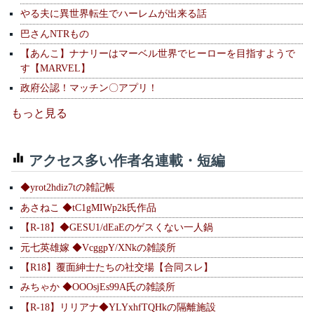
やる夫に異世界転生でハーレムが出来る話
巴さんNTRもの
【あんこ】ナナリーはマーベル世界でヒーローを目指すようで
す【MARVEL】
政府公認！マッチン〇アプリ！
もっと見る
アクセス多い作者名連載・短編
◆yrot2hdiz7tの雑記帳
あさねこ ◆tC1gMIWp2k氏作品
【R-18】◆GESU1/dEaEのゲスくない一人鍋
元七英雄嫁 ◆VcggpY/XNkの雑談所
【R18】覆面紳士たちの社交場【合同スレ】
みちゃか ◆OOOsjEs99A氏の雑談所
【R-18】リリアナ◆YLYxhfTQHkの隔離施設