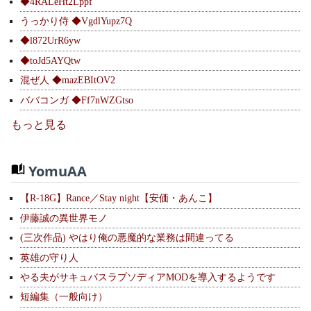
◆4RALeHt2Lppf
うっかり侍 ◆VgdlYupz7Q
◆l872UrR6yw
◆toJd5AYQtw
混ぜ人 ◆mazEBItOV2
ババコンガ ◆Ff7nWZGtso
もっと見る
YomuAA
【R-18G】Rance／Stay night【安価・あんこ】
伊藤誠の異世界モノ
(三次作品) やはり俺の悪魔的な業務は間違ってる
英雄の守り人
やる夫がサキュバスラプソディアMODを導入するようです
短編集（一般向け）