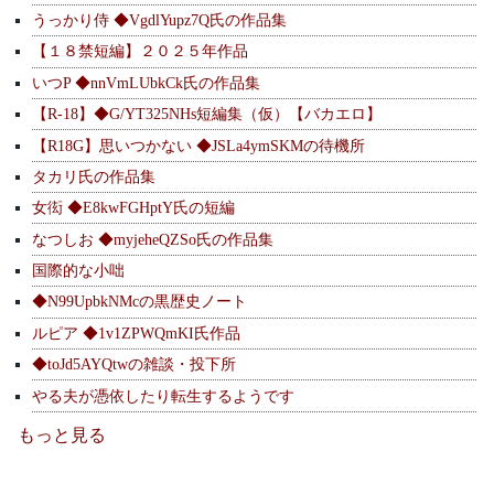
うっかり侍 ◆VgdlYupz7Q氏の作品集
【１８禁短編】２０２５年作品
いつP ◆nnVmLUbkCk氏の作品集
【R-18】◆G/YT325NHs短編集（仮）【バカエロ】
【R18G】思いつかない ◆JSLa4ymSKMの待機所
タカリ氏の作品集
女衒 ◆E8kwFGHptY氏の短編
なつしお ◆myjeheQZSo氏の作品集
国際的な小咄
◆N99UpbkNMcの黒歴史ノート
ルピア ◆1v1ZPWQmKI氏作品
◆toJd5AYQtwの雑談・投下所
やる夫が憑依したり転生するようです
もっと見る