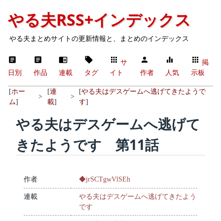
やる夫RSS+インデックス
やる夫まとめサイトの更新情報と、まとめのインデックス
サ
掲
日別
作品
連載
タグ
イト
作者
人気
示板
[
ホー
[
連
[
やる夫はデスゲームへ逃げてきたようで
>
>
ム
]
載
]
す
]
やる夫はデスゲームへ逃げて
きたようです 第11話
作者
◆jrSCTgwVlSEh
連載
やる夫はデスゲームへ逃げてきたよう
です