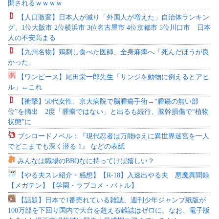
開されるｗｗｗｗ
【人口激変】日本人が減り「外国人が増えた」自治体ランキン
グ、1位大阪市 2位横浜市 3位名古屋市 4位京都市 5位川口市 日本
人の不安高まる
【九州名物】鶏刺し食べた医師、全身麻痺へ「死んだほうが良
かった」
【ワンピース】尾田栄一郎先生「サンジを動物に例えるとアヒ
ル」←これ
【衝撃】50代女性、京大病院で脳腫瘍手術→“腫瘍の無い部
位”を摘出 2度「腫瘍ではない」と出るも続行、脳幹損傷で“植物
状態”に
ブシロードノベル：『現代忍者は万能ゆえに異世界迷宮を一人
でどこまでも深く潜る 1』 などの表紙
みんなは職場のBBQなに持ってけば嬉しい？
【やる夫スレ紹介・感想】【R-18】入速出やる夫 悪魔異聞録
【メガテン】【学園・ラブコメ・バトル】
【話題】日本で1番売れている雑誌、週刊少年ジャンプ紙版が
100万部を下回り国内で大台を超える雑誌はゼロに。なお、電子版