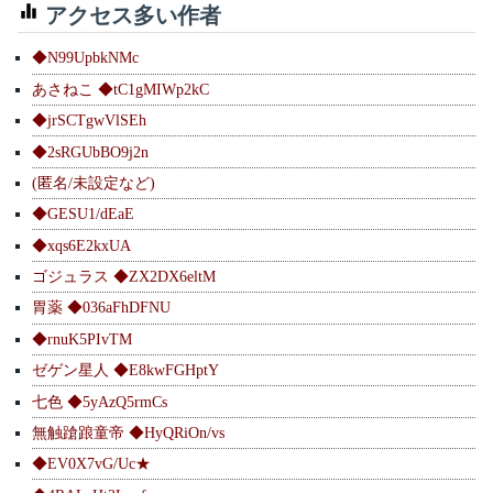
アクセス多い作者
◆N99UpbkNMc
あさねこ ◆tC1gMIWp2kC
◆jrSCTgwVlSEh
◆2sRGUbBO9j2n
(匿名/未設定など)
◆GESU1/dEaE
◆xqs6E2kxUA
ゴジュラス ◆ZX2DX6eltM
胃薬 ◆036aFhDFNU
◆rnuK5PIvTM
ゼゲン星人 ◆E8kwFGHptY
七色 ◆5yAzQ5rmCs
無触蹌踉童帝 ◆HyQRiOn/vs
◆EV0X7vG/Uc★