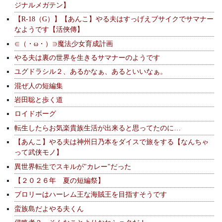
ジナルメガテン】
【R-18（G）】【あんこ】やる夫はすっげえブサイクでサマナー
なようです【活俠傳】
∈（・ω・）∋魔法少女育成計画
やる夫は裏の世界を生きるサマナーのようです
ユグドラシル２、あるかなぁ、あるといいなぁ。
混ぜ人の短編集
岩田聡と歩く道
ロイドボーグ
転生したらお気楽貴族生活が出来ると思ってたのに…
【あんこ】やる夫は神州日乃本をダイスで旅をする【なんちゃ
って武侠モノ】
異世界転生でスキルが"カレー"だった
【２０２６年 夏の短編祭】
ブロリーはハーレム王な海賊王を目指すそうです
蛮族島だよやる夫くん