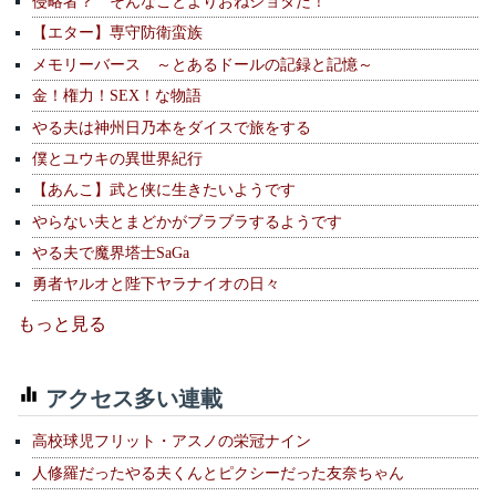
侵略者？ そんなことよりおねショタだ！
【エター】専守防衛蛮族
メモリーバース ～とあるドールの記録と記憶～
金！権力！SEX！な物語
やる夫は神州日乃本をダイスで旅をする
僕とユウキの異世界紀行
【あんこ】武と侠に生きたいようです
やらない夫とまどかがブラブラするようです
やる夫で魔界塔士SaGa
勇者ヤルオと陛下ヤラナイオの日々
もっと見る
アクセス多い連載
高校球児フリット・アスノの栄冠ナイン
人修羅だったやる夫くんとピクシーだった友奈ちゃん