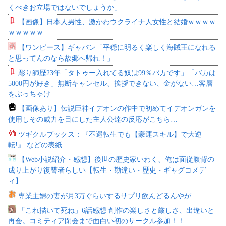
くべきお立場ではないでしょうか」
【画像】日本人男性、激かわウクライナ人女性と結婚ｗｗｗｗ
ｗｗｗｗｗ
【ワンピース】ギャバン「平穏に明るく楽しく海賊王になれる
と思ってんのなら故郷へ帰れ！」
彫り師歴23年「タトゥー入れてる奴は99％バカです」「バカは
5000円が好き」無断キャンセル、挨拶できない、金がない…客層
をぶっちゃけ
【画像あり】伝説巨神イデオンの作中で初めてイデオンガンを
使用しその威力を目にした主人公達の反応がこちら…
ツギクルブックス：『不遇転生でも【豪運スキル】で大逆
転!』 などの表紙
【Web小説紹介・感想】後世の歴史家いわく、俺は面従腹背の
成り上がり復讐者らしい【転生・勘違い・歴史・ギャグコメデ
ィ】
専業主婦の妻が月3万ぐらいするサプリ飲んどるんやが
「これ描いて死ね」6話感想 創作の楽しさと厳しさ、出逢いと
再会。コミティア閉会まで面白い初のサークル参加！！