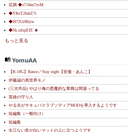
厄満 ◆z7/J4m7zvM
◆YRoT2hdiZ7t.
◆l872UrR6yw
◆Sk.zdxpEIE ★
もっと見る
YomuAA
【R-18G】Rance／Stay night【安価・あんこ】
伊藤誠の異世界モノ
(三次作品) やはり俺の悪魔的な業務は間違ってる
英雄の守り人
やる夫がサキュバスラプソディアMODを導入するようです
短編集（一般向け）
短編集
生江ない世が白いマットの上に立つようです