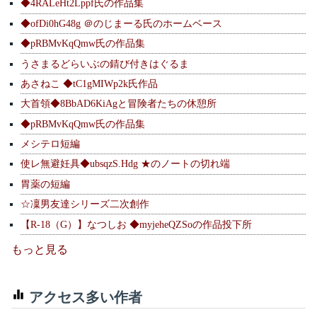
◆4RALeHt2Lppf氏の作品集
◆ofDi0hG48g ＠のじまーる氏のホームベース
◆pRBMvKqQmw氏の作品集
うさまるどらいぶの錆び付きはぐるま
あさねこ ◆tC1gMIWp2k氏作品
大首領◆8BbAD6KiAgと冒険者たちの休憩所
◆pRBMvKqQmw氏の作品集
メシテロ短編
使レ無避妊具◆ubsqzS.Hdg ★のノートの切れ端
胃薬の短編
☆凜男友達シリーズ二次創作
【R-18（G）】なつしお ◆myjeheQZSoの作品投下所
もっと見る
アクセス多い作者