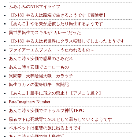
ふみふみのNTRマイライフ
【R-18】やる夫は路端で生きるようです【冒険者】
【あんこ】やる夫が憑依したり転生するようです
異世界転生でスキルが"カレー"だった
【R-18】やる夫は異世界にクラス転移してしまったようです
ファイアーエムブレム ～うたわれるもの～
あんこ時々安価で惑星のさみだれ
あんこ時々安価でヒーローもの
異聞帯 天秤陰陽大獄 カラツチ
転生ワカメの聖杯戦争 奮闘記
【あんこ】勝手に飛ぶの禁止！【アメコミ風？】
Fate/Imaginary Numbet
あんこ時々安価でクトゥルフ神話TRPG
黒衣マトは死武専でNOTとして暮らしていくようです
ベルベットは復讐の旅に出るようです
あんこ時々安価で無人島生活