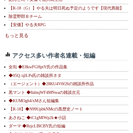
【R-18（G）】やる夫は明日死ぬ予定のようです【現代異能】
除霊野郎Ｂチーム
【安価】やる夫RPG
もっと見る
アクセス多い作者名連載・短編
女衒 ◆E8kwFGHptY氏の作品集
◆05Q./qILPs氏の雑談所ネタ
（エージェント）◆28KU4V0f26の雑談所作品
黒マント ◆8alnqWF4MNwaの雑談次元
◆KUMOgh4/xMさん短編集
【R-18】◆N99UpbkNMcの黒歴史ノート
あさねこ ◆tC1gMIWp2k★小話
ダーマ ◆RzjcLBlCBY氏の短編