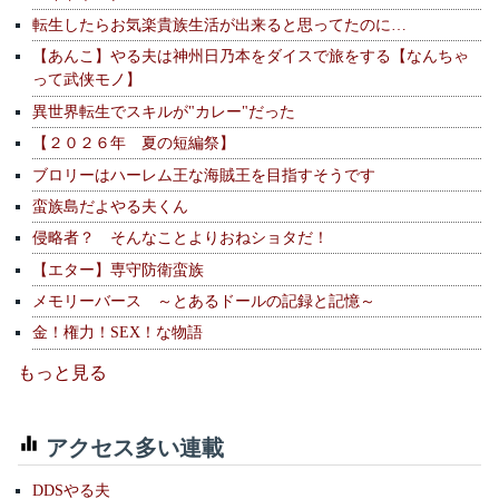
転生したらお気楽貴族生活が出来ると思ってたのに…
【あんこ】やる夫は神州日乃本をダイスで旅をする【なんちゃ
って武侠モノ】
異世界転生でスキルが"カレー"だった
【２０２６年 夏の短編祭】
ブロリーはハーレム王な海賊王を目指すそうです
蛮族島だよやる夫くん
侵略者？ そんなことよりおねショタだ！
【エター】専守防衛蛮族
メモリーバース ～とあるドールの記録と記憶～
金！権力！SEX！な物語
もっと見る
アクセス多い連載
DDSやる夫