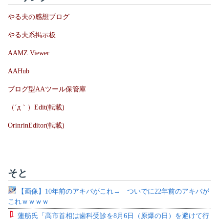
やる夫の感想ブログ
やる夫系掲示板
AAMZ Viewer
AAHub
ブログ型AAツール保管庫
（´д｀）Edit(転載)
OrinrinEditor(転載)
そと
【画像】10年前のアキバがこれ→ ついでに22年前のアキバが
これｗｗｗｗ
蓮舫氏「高市首相は歯科受診を8月6日（原爆の日）を避けて行