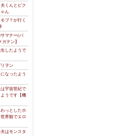
る夫くんとピク
ちゃん
】モブ？が行く
跡
サマナー(パ
メガテン】
転生したようで
ゲリヲン
器になったよう
夫は宇宙世紀で
るようです【機
】
ふわっとしたホ
な世界観でエロ
い夫はモンスタ