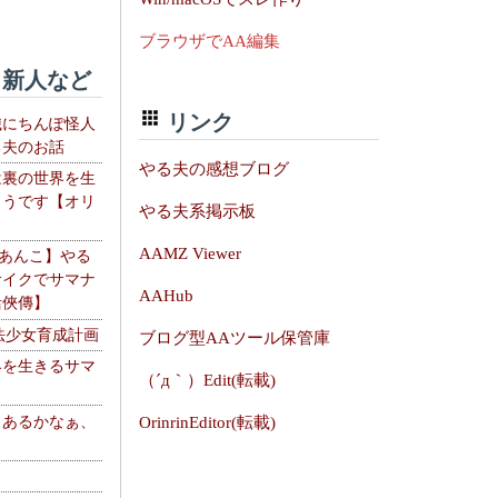
ブラウザでAA編集
新人など
リンク
織にちんぽ怪人
る夫のお話
やる夫の感想ブログ
は裏の世界を生
ようです【オリ
やる夫系掲示板
】
AAMZ Viewer
【あんこ】やる
サイクでサマナ
AAHub
活俠傳】
法少女育成計画
ブログ型AAツール保管庫
界を生きるサマ
（´д｀）Edit(転載)
、あるかなぁ、
OrinrinEditor(転載)
。