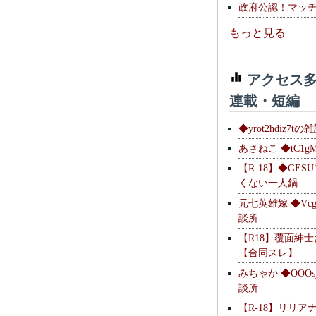
政府公認！マッ
もっと見る
アクセス多
連載・短編
◆yrot2hdiz7tの
あさねこ ◆tC1g
【R-18】◆GESU
くない一人鍋
元七英雄嫁 ◆Vcg
談所
【R18】覆面紳
【合同スレ】
みちゃか ◆OOOs
談所
【R-18】リリア