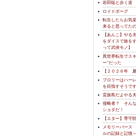
岩田聡と歩く道
ロイドボーグ
転生したらお気
来ると思ってた
【あんこ】やる
をダイスで旅を
って武侠モノ】
異世界転生でスキ
ー"だった
【２０２６年 
ブロリーはハー
を目指すそうで
蛮族島だよやる
侵略者？ そん
ショタだ！
【エター】専守
メモリーバース
ルの記録と記憶