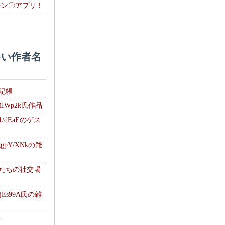
チン〇アプリ！
い作者名
雑記帳
MIWp2k氏作品
1/dEaEのゲス
gpY/XNkの雑
士たちの社交場
jEs99A氏の雑
ナ