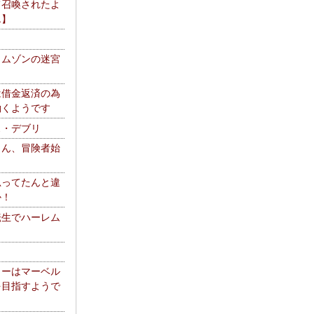
て召喚されたよ
エ】
リムゾンの迷宮
は借金返済の為
働くようです
ス・デブリ
さん、冒険者始
思ってたんと違
か！
転生でハーレム
リーはマーベル
を目指すようで