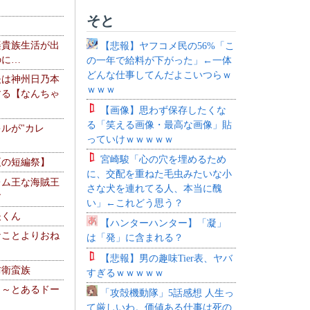
そと
楽貴族生活が出
【悲報】ヤフコメ民の56%「こ
のに…
の一年で給料が下がった」←一体
どんな仕事してんだよこいつらｗ
夫は神州日乃本
ｗｗｗ
する【なんちゃ
【画像】思わず保存したくな
る「笑える画像・最高な画像」貼
ルが"カレ
っていけｗｗｗｗｗ
宮崎駿「心の穴を埋めるため
夏の短編祭】
に、交配を重ねた毛虫みたいな小
レム王な海賊王
さな犬を連れてる人、本当に醜
す
い」←これどう思う？
夫くん
【ハンターハンター】「凝」
なことよりおね
は「発」に含まれる？
【悲報】男の趣味Tier表、ヤバ
防衛蛮族
すぎるｗｗｗｗｗ
 ～とあるドー
「攻殻機動隊」5話感想 人生っ
～
て厳しいわ。価値ある仕事は死の