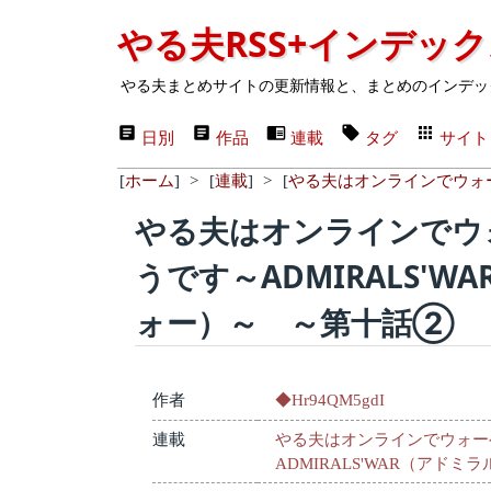
やる夫RSS+インデッ
やる夫まとめサイトの更新情報と、まとめのインデッ
日別
作品
連載
タグ
サイト
[
ホーム
]
>
[
連載
]
>
[
やる夫はオンラインでウォー
やる夫はオンラインでウ
うです～ADMIRALS'
ォー）～ ～第十話② 
作者
◆Hr94QM5gdI
連載
やる夫はオンラインでウォー
ADMIRALS'WAR（アド