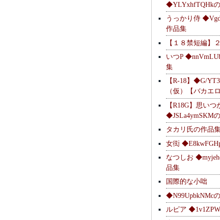
◆YLYxhfTQH
うっかり侍 ◆Vgdl
作品集
【１８禁短編】
いつP ◆nnVmL
集
【R-18】◆G/YT
（仮）【バカエ
【R18G】思いつ
◆JSLa4ymSK
タカリ氏の作品
女衒 ◆E8kwFG
なつしお ◆myje
品集
国際的な小咄
◆N99UpbkNM
ルピア ◆1v1ZP