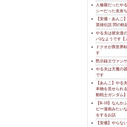
人修羅だったや
シーだった友奈
【安価・あんこ
英雄伝説 閃の軌
やる夫は彼女達の
パ)なようです【
ドクオが異世界
す
黙示録ヱヴァン
やる夫は天魔の
です
【あんこ】やる
本物を見せられ
動戦士ガンダム
【R-18】なんか
ビー漫画みたい
をするお話
【安価】やらな