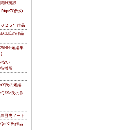
kの隔離施設
Yupz7Q氏の
２０２５年作品
UbkCk氏の作品
325NHs短編集
ロ】
かない
Mの待機所
集
HptY氏の短編
heQZSo氏の作
cの黒歴史ノート
WQmKI氏作品