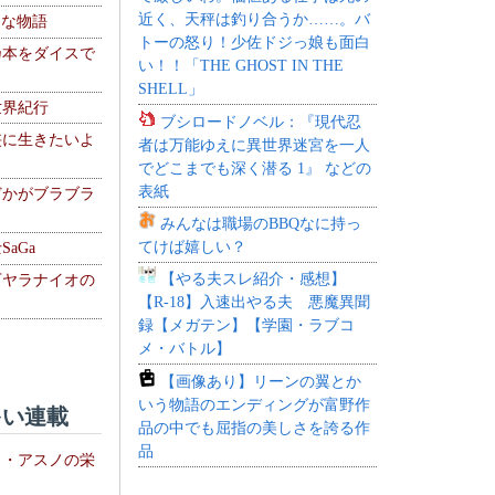
近く、天秤は釣り合うか……。バ
！な物語
トーの怒り！少佐ドジっ娘も面白
乃本をダイスで
い！！「THE GHOST IN THE
SHELL」
世界紀行
ブシロードノベル：『現代忍
侠に生きたいよ
者は万能ゆえに異世界迷宮を一人
でどこまでも深く潜る 1』 などの
表紙
どかがブラブラ
みんなは職場のBBQなに持っ
てけば嬉しい？
aGa
【やる夫スレ紹介・感想】
下ヤラナイオの
【R-18】入速出やる夫 悪魔異聞
録【メガテン】【学園・ラブコ
メ・バトル】
【画像あり】リーンの翼とか
いう物語のエンディングが富野作
い連載
品の中でも屈指の美しさを誇る作
品
ト・アスノの栄