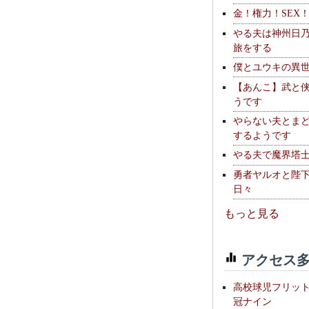
金！権力！SEX
やる夫は神州日
旅をする
僕とユウキの異
【あんこ】武と
うです
やらない夫とま
するようです
やる夫で魔界塔士S
勇者ヤルオと陛
日々
もっと見る
アクセス多
高校球児フリッ
冠ナイン