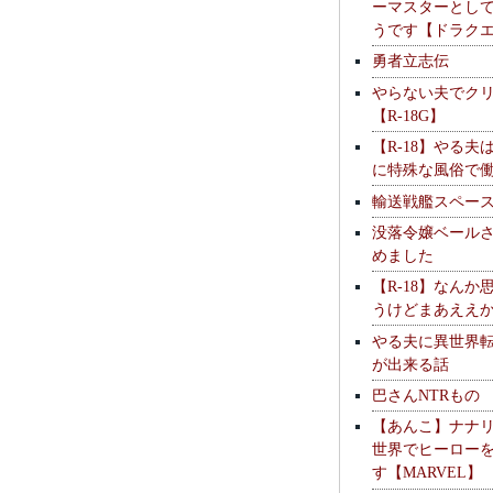
ーマスターとし
うです【ドラク
勇者立志伝
やらない夫でク
【R-18G】
【R-18】やる夫
に特殊な風俗で
輸送戦艦スペー
没落令嬢ベール
めました
【R-18】なんか
うけどまあええ
やる夫に異世界
が出来る話
巴さんNTRもの
【あんこ】ナナ
世界でヒーロー
す【MARVEL】