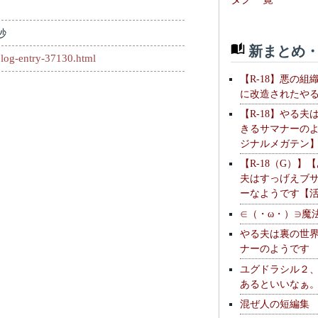
秒
新まとめ・
log-entry-37130.html
【R-18】悪の組
に改造されたや
【R-18】やる夫
きるサマナーの
ジナルメガテン
【R-18（G）】
夫はすっげえブ
ーなようです【
∈（・ω・）∋魔
やる夫は裏の世
ナーのようです
ユグドラシル２
あるといいなぁ
混ぜ人の短編集