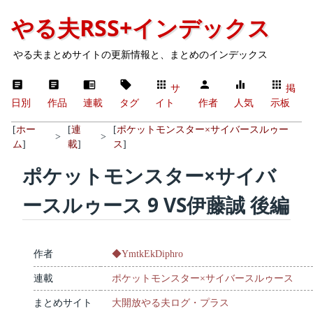
やる夫RSS+インデックス
やる夫まとめサイトの更新情報と、まとめのインデックス
サ
掲
日別
作品
連載
タグ
イト
作者
人気
示板
[
ホー
[
連
[
ポケットモンスター×サイバースルゥー
>
>
ム
]
載
]
ス
]
ポケットモンスター×サイバ
ースルゥース 9 VS伊藤誠 後編
作者
◆YmtkEkDiphro
連載
ポケットモンスター×サイバースルゥース
まとめサイト
大開放やる夫ログ・プラス