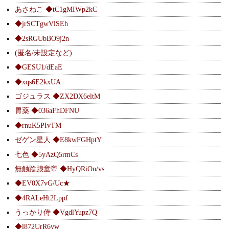
あさねこ ◆tC1gMIWp2kC
◆jrSCTgwVlSEh
◆2sRGUbBO9j2n
(匿名/未設定など)
◆GESU1/dEaE
◆xqs6E2kxUA
ゴジュラス ◆ZX2DX6eltM
胃薬 ◆036aFhDFNU
◆rnuK5PIvTM
ゼゲン星人 ◆E8kwFGHptY
七色 ◆5yAzQ5rmCs
無触蹌踉童帝 ◆HyQRiOn/vs
◆EV0X7vG/Uc★
◆4RALeHt2Lppf
うっかり侍 ◆VgdlYupz7Q
◆l872UrR6yw