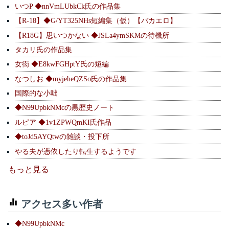
いつP ◆nnVmLUbkCk氏の作品集
【R-18】◆G/YT325NHs短編集（仮）【バカエロ】
【R18G】思いつかない ◆JSLa4ymSKMの待機所
タカリ氏の作品集
女衒 ◆E8kwFGHptY氏の短編
なつしお ◆myjeheQZSo氏の作品集
国際的な小咄
◆N99UpbkNMcの黒歴史ノート
ルピア ◆1v1ZPWQmKI氏作品
◆toJd5AYQtwの雑談・投下所
やる夫が憑依したり転生するようです
もっと見る
アクセス多い作者
◆N99UpbkNMc