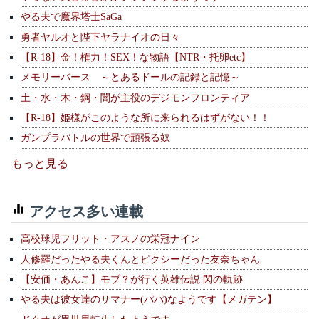
やる夫で魔界塔士SaGa
勇者ヤルオと陛下ヤラナイオの日々
【R-18】金！権力！SEX！な物語【NTR・托卵etc】
メモリーバース ～とあるドールの記録と記憶～
土・水・木・鋼・闇が主役のデジモンフロンティア
【R-18】姫様がこのような所に来られるはずがない！！
ガンプラバトルの世界で頑張る奴
もっと見る
アクセス多い連載
高校球児フリット・アスノの栄冠ナイン
人修羅だったやる夫くんとピクシーだった友奈ちゃん
【安価・あんこ】モブ？が行く英雄伝説 閃の軌跡
やる夫は彼女達のサマナー(パパ)なようです【メガテン】