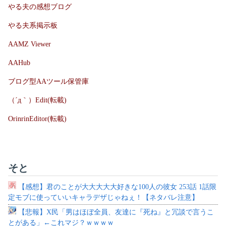
やる夫の感想ブログ
やる夫系掲示板
AAMZ Viewer
AAHub
ブログ型AAツール保管庫
（´д｀）Edit(転載)
OrinrinEditor(転載)
そと
【感想】君のことが大大大大大好きな100人の彼女 253話 1話限
定モブに使っていいキャラデザじゃねぇ！【ネタバレ注意】
【悲報】X民「男はほぼ全員、友達に『死ね』と冗談で言うこ
とがある」←これマジ？ｗｗｗｗ