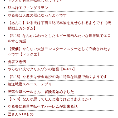
ドクオが異世界転生したようです
黙示録ヱヴァンゲリヲン
やる夫は天魔の器になったようです
【あんこ】やる夫は宇宙世紀で本物を見せられるようです【機
動戦士ガンダム】
【R-18】なんかふわっとしたホビー漫画みたいな世界観でエロ
をするお話
【安価】やらない夫はモンスターマスターとして召喚されたよ
うです【ドラクエ】
勇者立志伝
やらない夫でクリムゾンの迷宮【R-18G】
【R-18】やる夫は借金返済の為に特殊な風俗で働くようです
輸送戦艦スペース・デブリ
没落令嬢ベールさん、冒険者始めました
【R-18】なんか思ってたんと違うけどまあええか！
やる夫に異世界転生でハーレムが出来る話
巴さんNTRもの