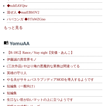
◆toJd5AYQtw
混ぜ人 ◆mazEBItOV2
ババコンガ ◆Ff7nWZGtso
もっと見る
YomuAA
【R-18G】Rance／Stay night【安価・あんこ】
伊藤誠の異世界モノ
(三次作品) やはり俺の悪魔的な業務は間違ってる
英雄の守り人
やる夫がサキュバスラプソディアMODを導入するようです
短編集（一般向け）
短編集
生江ない世が白いマットの上に立つようです