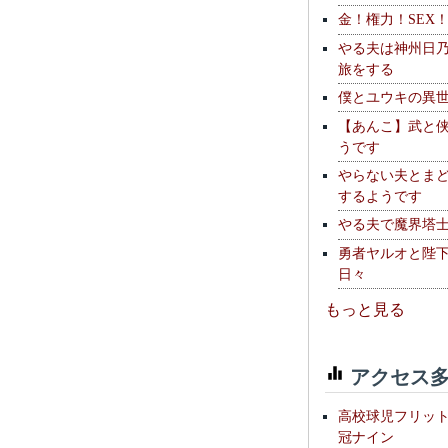
金！権力！SEX
やる夫は神州日
旅をする
僕とユウキの異
【あんこ】武と
うです
やらない夫とま
するようです
やる夫で魔界塔士S
勇者ヤルオと陛
日々
もっと見る
アクセス多
高校球児フリッ
冠ナイン