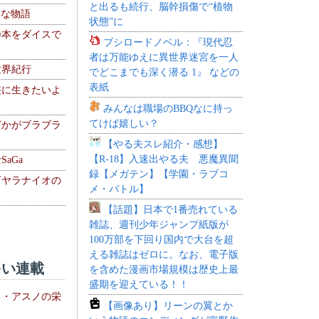
と出るも続行、脳幹損傷で“植物
！な物語
状態”に
乃本をダイスで
ブシロードノベル：『現代忍
者は万能ゆえに異世界迷宮を一人
世界紀行
でどこまでも深く潜る 1』 などの
表紙
侠に生きたいよ
みんなは職場のBBQなに持っ
てけば嬉しい？
どかがブラブラ
【やる夫スレ紹介・感想】
【R-18】入速出やる夫 悪魔異聞
aGa
録【メガテン】【学園・ラブコ
下ヤラナイオの
メ・バトル】
【話題】日本で1番売れている
雑誌、週刊少年ジャンプ紙版が
100万部を下回り国内で大台を超
える雑誌はゼロに。なお、電子版
い連載
を含めた漫画市場規模は歴史上最
盛期を迎えている！！
ト・アスノの栄
【画像あり】リーンの翼とか