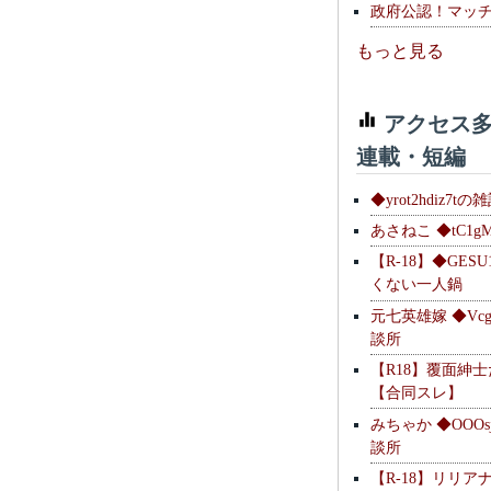
政府公認！マッ
もっと見る
アクセス多
連載・短編
◆yrot2hdiz7tの
あさねこ ◆tC1g
【R-18】◆GESU
くない一人鍋
元七英雄嫁 ◆Vcg
談所
【R18】覆面紳
【合同スレ】
みちゃか ◆OOOs
談所
【R-18】リリア