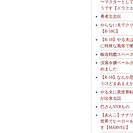
ーマスターとし
うです【ドラク
勇者立志伝
やらない夫でク
【R-18G】
【R-18】やる夫
に特殊な風俗で
輸送戦艦スペー
没落令嬢ベール
めました
【R-18】なんか
うけどまあええ
やる夫に異世界
が出来る話
巴さんNTRもの
【あんこ】ナナ
世界でヒーロー
す【MARVEL】