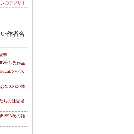
チン〇アプリ！
い作者名
雑記帳
MIWp2k氏作品
1/dEaEのゲス
gpY/XNkの雑
士たちの社交場
jEs99A氏の雑
ナ