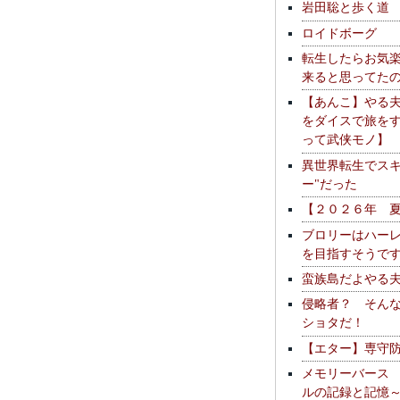
岩田聡と歩く道
ロイドボーグ
転生したらお気
来ると思ってた
【あんこ】やる
をダイスで旅を
って武侠モノ】
異世界転生でスキ
ー"だった
【２０２６年 
ブロリーはハー
を目指すそうで
蛮族島だよやる
侵略者？ そん
ショタだ！
【エター】専守
メモリーバース
ルの記録と記憶