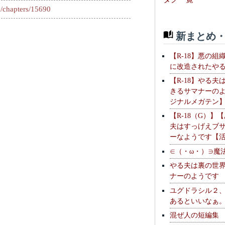
m/chapters/15690
新まとめ・
【R-18】悪の組
に改造されたや
【R-18】やる夫
きるサマナーの
ジナルメガテン
【R-18（G）】
夫はすっげえブ
ーなようです【
∈（・ω・）∋魔
やる夫は裏の世
ナーのようです
ユグドラシル２
あるといいなぁ
混ぜ人の短編集