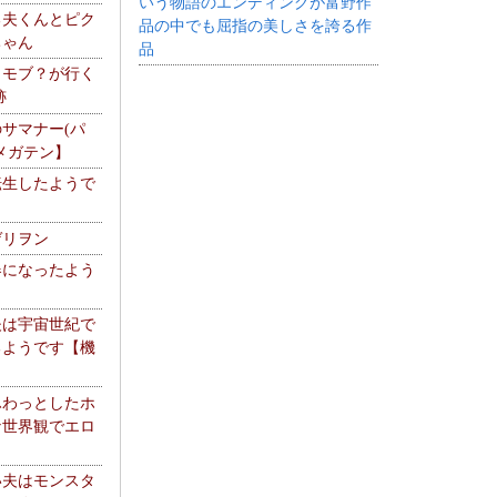
いう物語のエンディングが富野作
る夫くんとピク
品の中でも屈指の美しさを誇る作
ちゃん
品
】モブ？が行く
跡
サマナー(パ
メガテン】
転生したようで
ゲリヲン
器になったよう
夫は宇宙世紀で
るようです【機
】
ふわっとしたホ
な世界観でエロ
い夫はモンスタ