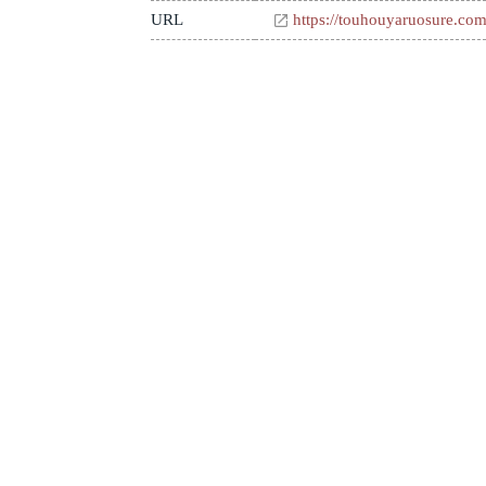
URL
https://touhouyaruosure.co