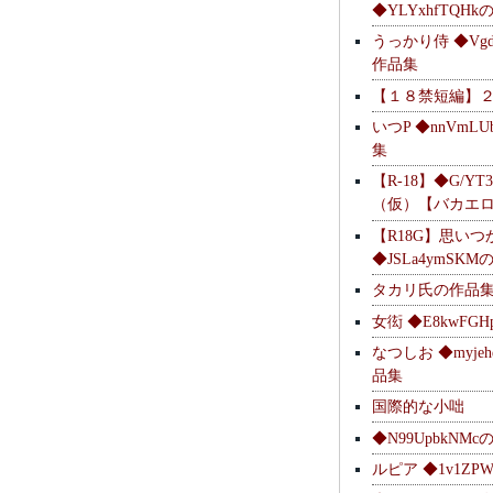
◆YLYxhfTQH
うっかり侍 ◆Vgdl
作品集
【１８禁短編】
いつP ◆nnVmL
集
【R-18】◆G/YT
（仮）【バカエ
【R18G】思いつ
◆JSLa4ymSK
タカリ氏の作品
女衒 ◆E8kwFG
なつしお ◆myje
品集
国際的な小咄
◆N99UpbkNM
ルピア ◆1v1ZP