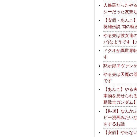
人修羅だったや
シーだった友奈
【安価・あんこ
英雄伝説 閃の軌
やる夫は彼女達の
パ)なようです【
ドクオが異世界
す
黙示録ヱヴァン
やる夫は天魔の
です
【あんこ】やる
本物を見せられ
動戦士ガンダム
【R-18】なんか
ビー漫画みたい
をするお話
【安価】やらな