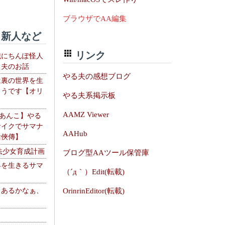
ブラウザでAA編集
新人など
リンク
織にちんぽ怪人
る夫のお話
やる夫の感想ブログ
は裏の世界を生
ようです【オリ
やる夫系掲示板
】
AAMZ Viewer
【あんこ】やる
サイクでサマナ
AAHub
活俠傳】
法少女育成計画
ブログ型AAツール保管庫
界を生きるサマ
（´д｀）Edit(転載)
、あるかなぁ、
OrinrinEditor(転載)
。