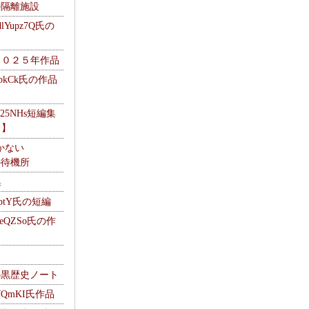
kの隔離施設
Yupz7Q氏の
２０２５年作品
UbkCk氏の作品
325NHs短編集
ロ】
かない
Mの待機所
集
HptY氏の短編
heQZSo氏の作
cの黒歴史ノート
WQmKI氏作品