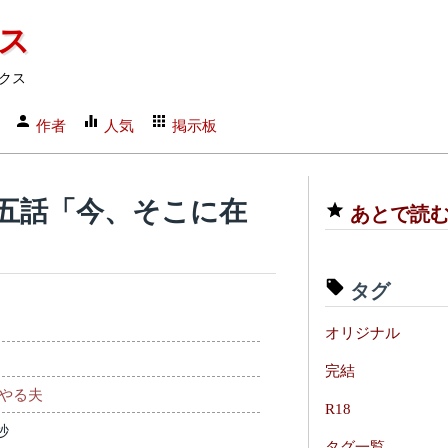
クス
クス
作者
人気
掲示板
第五話「今、そこに在
あとで読
タグ
オリジナル
完結
やる夫
R18
秒
タグ一覧