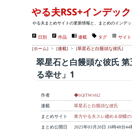
やる夫RSS+インデッ
やる夫まとめサイトの更新情報と、まとめのインデッ
日別
作品
連載
タグ
サイト
[
ホーム
]
>
[
連載
]
>
[
翠星石と白饅頭な彼氏
]
翠星石と白饅頭な彼氏 
る幸せ」1
作者
◆bQlTW/r6l2
連載
翠星石と白饅頭な彼氏
まとめサイト
東方やる夫スレ纏め＆胡蝶の
まとめ公開日
2025年03月20日 16時48分44