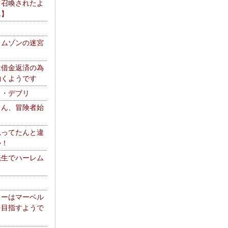
て召喚されたよ
エ】
リムゾンの迷宮
は借金返済の為
働くようです
ス・デブリ
さん、冒険者始
思ってたんと違
か！
転生でハーレム
リーはマーベル
を目指すようで