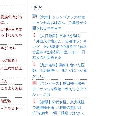
そと
楽貴族生活が出
【悲報】ジャンプグッズ43億
のに…
キャンセルおばさん、ご尊顔が公
開されるｗｗｗｗ
夫は神州日乃本
する【なんちゃ
【人口激変】日本人が減り
「外国人が増えた」自治体ランキ
ング、1位大阪市 2位横浜市 3位名
ルが"カレ
古屋市 4位京都市 5位川口市 日
本人の不安高まる
夏の短編祭】
【九州名物】鶏刺し食べた医
レム王な海賊王
師、全身麻痺へ「死んだほうが良
す
かった」
夫くん
【ワンピース】尾田栄一郎先
なことよりおね
生「サンジを動物に例えるとアヒ
ル」←これ
防衛蛮族
【衝撃】50代女性、京大病院
で脳腫瘍手術→“腫瘍の無い部
 ～とあるドー
位”を摘出 2度「腫瘍ではない」
～