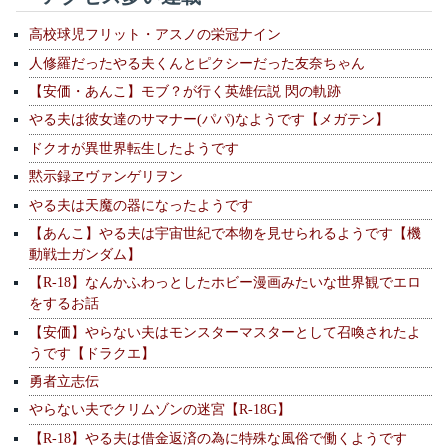
高校球児フリット・アスノの栄冠ナイン
人修羅だったやる夫くんとピクシーだった友奈ちゃん
【安価・あんこ】モブ？が行く英雄伝説 閃の軌跡
やる夫は彼女達のサマナー(パパ)なようです【メガテン】
ドクオが異世界転生したようです
黙示録ヱヴァンゲリヲン
やる夫は天魔の器になったようです
【あんこ】やる夫は宇宙世紀で本物を見せられるようです【機
動戦士ガンダム】
【R-18】なんかふわっとしたホビー漫画みたいな世界観でエロ
をするお話
【安価】やらない夫はモンスターマスターとして召喚されたよ
うです【ドラクエ】
勇者立志伝
やらない夫でクリムゾンの迷宮【R-18G】
【R-18】やる夫は借金返済の為に特殊な風俗で働くようです