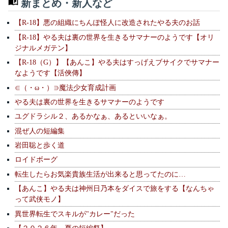
新まとめ・新人など
【R-18】悪の組織にちんぽ怪人に改造されたやる夫のお話
【R-18】やる夫は裏の世界を生きるサマナーのようです【オリ
ジナルメガテン】
【R-18（G）】【あんこ】やる夫はすっげえブサイクでサマナー
なようです【活俠傳】
∈（・ω・）∋魔法少女育成計画
やる夫は裏の世界を生きるサマナーのようです
ユグドラシル２、あるかなぁ、あるといいなぁ。
混ぜ人の短編集
岩田聡と歩く道
ロイドボーグ
転生したらお気楽貴族生活が出来ると思ってたのに…
【あんこ】やる夫は神州日乃本をダイスで旅をする【なんちゃ
って武侠モノ】
異世界転生でスキルが"カレー"だった
【２０２６年 夏の短編祭】