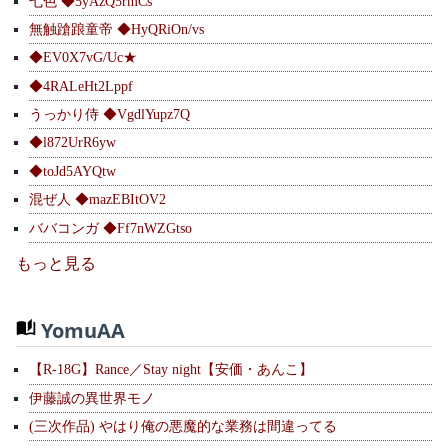
七色 ◆5yAzQ5rmCs
無触蹌踉童帝 ◆HyQRiOn/vs
◆EV0X7vG/Uc★
◆4RALeHt2Lppf
うっかり侍 ◆VgdlYupz7Q
◆l872UrR6yw
◆toJd5AYQtw
混ぜ人 ◆mazEBItOV2
ババコンガ ◆Ff7nWZGtso
もっと見る
YomuAA
【R-18G】Rance／Stay night【安価・あんこ】
伊藤誠の異世界モノ
(三次作品) やはり俺の悪魔的な業務は間違ってる