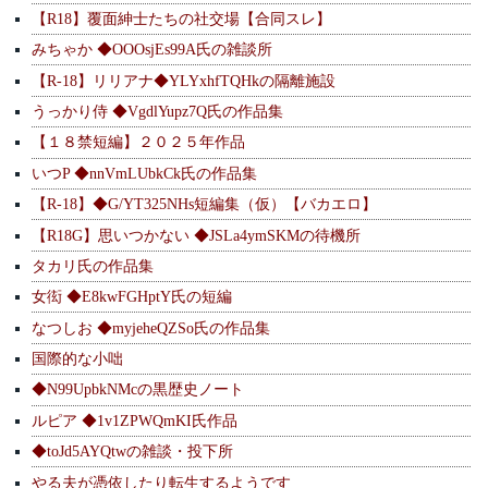
【R18】覆面紳士たちの社交場【合同スレ】
みちゃか ◆OOOsjEs99A氏の雑談所
【R-18】リリアナ◆YLYxhfTQHkの隔離施設
うっかり侍 ◆VgdlYupz7Q氏の作品集
【１８禁短編】２０２５年作品
いつP ◆nnVmLUbkCk氏の作品集
【R-18】◆G/YT325NHs短編集（仮）【バカエロ】
【R18G】思いつかない ◆JSLa4ymSKMの待機所
タカリ氏の作品集
女衒 ◆E8kwFGHptY氏の短編
なつしお ◆myjeheQZSo氏の作品集
国際的な小咄
◆N99UpbkNMcの黒歴史ノート
ルピア ◆1v1ZPWQmKI氏作品
◆toJd5AYQtwの雑談・投下所
やる夫が憑依したり転生するようです