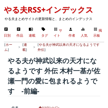
やる夫RSS+インデックス
やる夫まとめサイトの更新情報と、まとめのインデックス
サ
掲
日別
作品
連載
タグ
イト
作者
人気
示板
[
ホー
[
連
[
やる夫が神武以来の天才になるようです
>
>
ム
]
載
]
外伝
]
やる夫が神武以来の天才にな
るようです 外伝 木村一基が佐
瀬一門の愛に包まれるようで
す -前編-
作者
◆8jMNiob47g