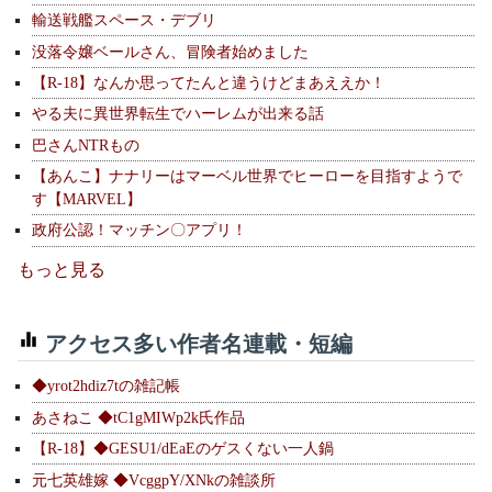
輸送戦艦スペース・デブリ
没落令嬢ベールさん、冒険者始めました
【R-18】なんか思ってたんと違うけどまあええか！
やる夫に異世界転生でハーレムが出来る話
巴さんNTRもの
【あんこ】ナナリーはマーベル世界でヒーローを目指すようで
す【MARVEL】
政府公認！マッチン〇アプリ！
もっと見る
アクセス多い作者名連載・短編
◆yrot2hdiz7tの雑記帳
あさねこ ◆tC1gMIWp2k氏作品
【R-18】◆GESU1/dEaEのゲスくない一人鍋
元七英雄嫁 ◆VcggpY/XNkの雑談所