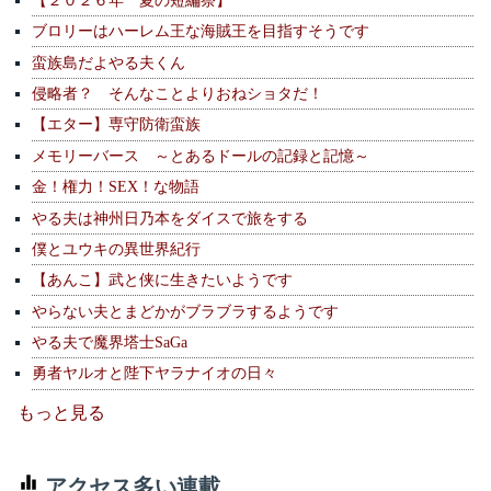
ブロリーはハーレム王な海賊王を目指すそうです
蛮族島だよやる夫くん
侵略者？ そんなことよりおねショタだ！
【エター】専守防衛蛮族
メモリーバース ～とあるドールの記録と記憶～
金！権力！SEX！な物語
やる夫は神州日乃本をダイスで旅をする
僕とユウキの異世界紀行
【あんこ】武と侠に生きたいようです
やらない夫とまどかがブラブラするようです
やる夫で魔界塔士SaGa
勇者ヤルオと陛下ヤラナイオの日々
もっと見る
アクセス多い連載