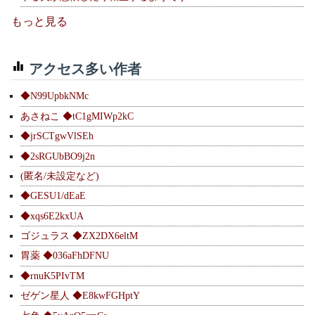
もっと見る
アクセス多い作者
◆N99UpbkNMc
あさねこ ◆tC1gMIWp2kC
◆jrSCTgwVlSEh
◆2sRGUbBO9j2n
(匿名/未設定など)
◆GESU1/dEaE
◆xqs6E2kxUA
ゴジュラス ◆ZX2DX6eltM
胃薬 ◆036aFhDFNU
◆rnuK5PIvTM
ゼゲン星人 ◆E8kwFGHptY