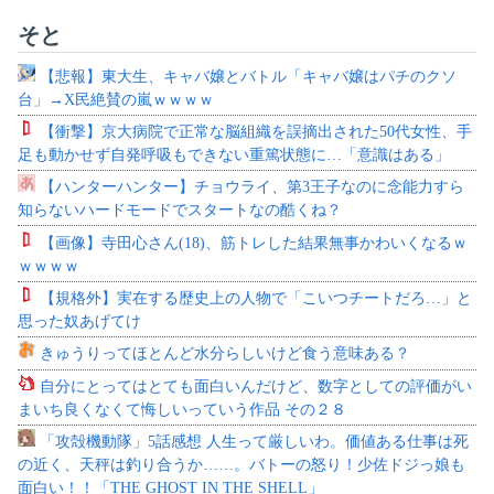
そと
【悲報】東大生、キャバ嬢とバトル「キャバ嬢はパチのクソ
台」→X民絶賛の嵐ｗｗｗｗ
【衝撃】京大病院で正常な脳組織を誤摘出された50代女性、手
足も動かせず自発呼吸もできない重篤状態に…「意識はある」
【ハンターハンター】チョウライ、第3王子なのに念能力すら
知らないハードモードでスタートなの酷くね？
【画像】寺田心さん(18)、筋トレした結果無事かわいくなるｗ
ｗｗｗｗ
【規格外】実在する歴史上の人物で「こいつチートだろ…」と
思った奴あげてけ
きゅうりってほとんど水分らしいけど食う意味ある？
自分にとってはとても面白いんだけど、数字としての評価がい
まいち良くなくて悔しいっていう作品 その２８
「攻殻機動隊」5話感想 人生って厳しいわ。価値ある仕事は死
の近く、天秤は釣り合うか……。バトーの怒り！少佐ドジっ娘も
面白い！！「THE GHOST IN THE SHELL」