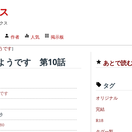
クス
クス
作者
人気
掲示板
うです
]
ようです 第10話
あとで読
タグ
です
オリジナル
完結
秒
R18
180
タグ一覧