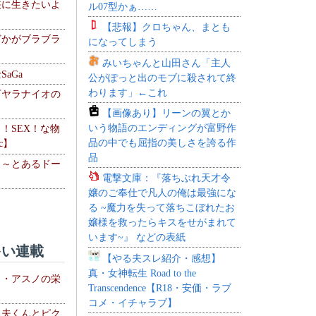
侠に生きたいよ
ル07型かぁ……
【悲報】クロちゃん、まとも
どかがブラブラ
になってしまう
みいちゃんと山田さん「主人
aGa
公がぽっと出のモブに殺されて終
わります」←これ
下ヤラナイオの
【画像あり】リーンの翼とか
いう物語のエンディングが富野作
力！SEX！な物
品の中でも屈指の美しさを誇る作
c】
品
 ～とあるドー
電撃文庫：『落ちぶれ天才令
～
嬢のご奉仕で凡人の俺は最強にな
る ~魔力を失って落ちこぼれたお
嬢様を救ったらキスをせがまれて
います~』 などの表紙
い連載
【やる夫スレ紹介・感想】
真・女神転生 Road to the
ト・アスノの栄
Transcendence【R18・安価・ラブ
コメ・イチャラブ】
る夫くんとピク