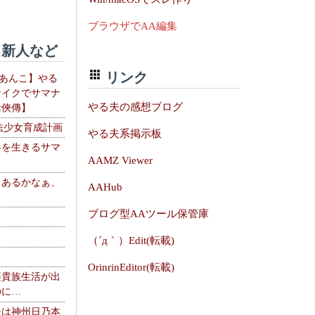
ブラウザでAA編集
新人など
リンク
【あんこ】やる
サイクでサマナ
やる夫の感想ブログ
活俠傳】
法少女育成計画
やる夫系掲示板
界を生きるサマ
AAMZ Viewer
、あるかなぁ、
AAHub
。
ブログ型AAツール保管庫
（´д｀）Edit(転載)
OrinrinEditor(転載)
楽貴族生活が出
のに…
夫は神州日乃本