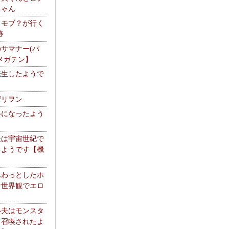
ちゃん
】モブ？が行く
跡
サマナー(パ
メガテン】
転生したようで
ゲリヲン
器になったよう
夫は宇宙世紀で
るようです【機
】
ふわっとしたホ
な世界観でエロ
い夫はモンスタ
て召喚されたよ