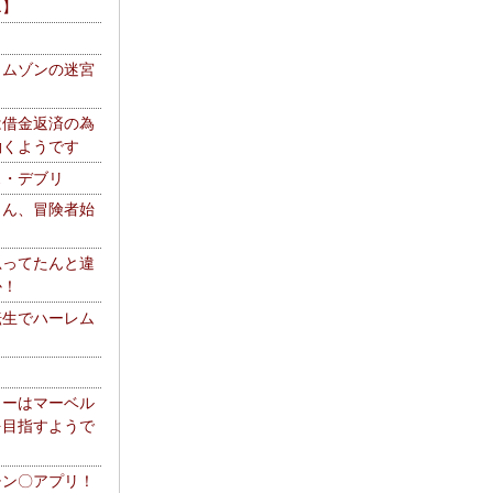
エ】
リムゾンの迷宮
は借金返済の為
働くようです
ス・デブリ
さん、冒険者始
思ってたんと違
か！
転生でハーレム
リーはマーベル
を目指すようで
チン〇アプリ！