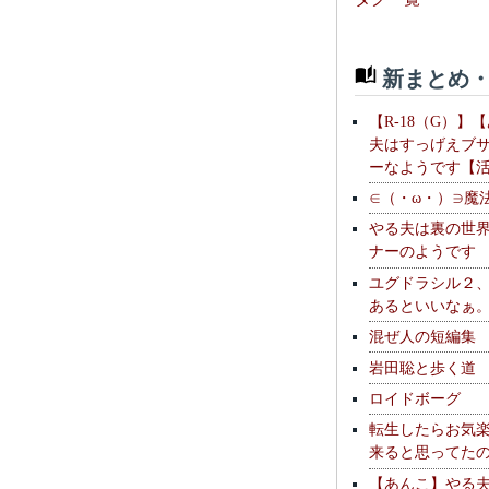
新まとめ・
【R-18（G）】
夫はすっげえブ
ーなようです【
∈（・ω・）∋魔
やる夫は裏の世
ナーのようです
ユグドラシル２
あるといいなぁ
混ぜ人の短編集
岩田聡と歩く道
ロイドボーグ
転生したらお気
来ると思ってた
【あんこ】やる