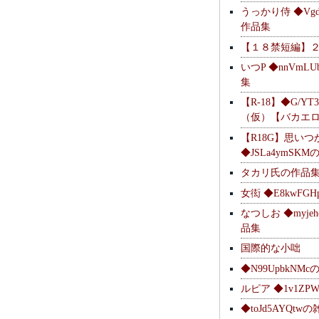
うっかり侍 ◆Vgdl
作品集
【１８禁短編】
いつP ◆nnVmL
集
【R-18】◆G/YT
（仮）【バカエ
【R18G】思いつ
◆JSLa4ymSK
タカリ氏の作品
女衒 ◆E8kwFG
なつしお ◆myje
品集
国際的な小咄
◆N99UpbkNM
ルピア ◆1v1ZP
◆toJd5AYQt