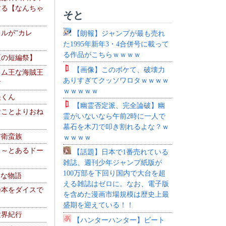
する【なんちゃ
そと
ルが"カレ
【朗報】ジャンプが最も売れ
た1995年新年3・4合併号に載って
る作品がこちらｗｗｗｗ
夏の短編祭】
【画像】このボケて、破壊力
レム王な海賊王
ありすぎてクッソワロタｗｗｗｗ
す
ｗｗｗｗｗ
夫くん
【幽霊否定派、完全論破】幽
なことよりおね
霊がいないなら午前2時に一人で
墓石を木刀で叩き割れるよな？ｗ
防衛蛮族
ｗｗｗｗ
 ～とあるドー
【話題】日本で1番売れている
～
雑誌、週刊少年ジャンプ紙版が
100万部を下回り国内で大台を超
！な物語
える雑誌はゼロに。なお、電子版
乃本をダイスで
を含めた漫画市場規模は歴史上最
盛期を迎えている！！
世界紀行
【ハンターハンター】ビート