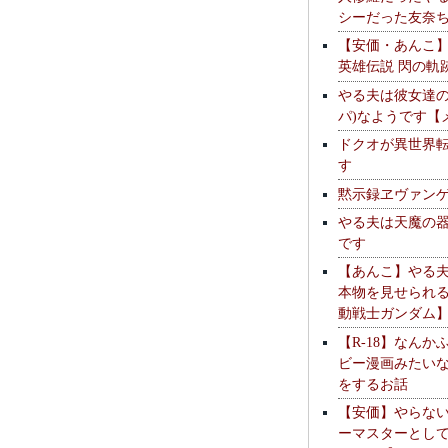
シーだった友奈
【安価・あんこ
英雄伝説 閃の軌
やる夫は彼女達の
パ)なようです【
ドクオが異世界
す
黙示録ヱヴァン
やる夫は天魔の
です
【あんこ】やる
本物を見せられ
動戦士ガンダム
【R-18】なんか
ビー漫画みたい
をするお話
【安価】やらな
ーマスターとし