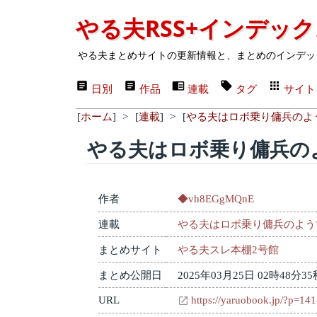
やる夫RSS+インデッ
やる夫まとめサイトの更新情報と、まとめのインデッ
日別
作品
連載
タグ
サイト
[
ホーム
]
>
[
連載
]
>
[
やる夫はロボ乗り傭兵のよ
やる夫はロボ乗り傭兵の
作者
◆vh8EGgMQnE
連載
やる夫はロボ乗り傭兵のよう
まとめサイト
やる夫スレ本棚2号館
まとめ公開日
2025年03月25日 02時48分35
URL
https://yaruobook.jp/?p=14