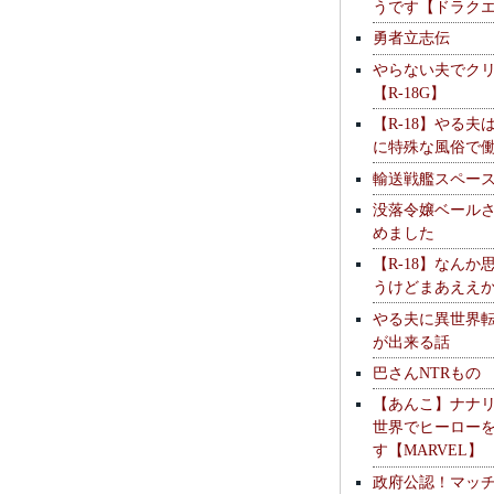
うです【ドラク
勇者立志伝
やらない夫でク
【R-18G】
【R-18】やる夫
に特殊な風俗で
輸送戦艦スペー
没落令嬢ベール
めました
【R-18】なんか
うけどまあええ
やる夫に異世界
が出来る話
巴さんNTRもの
【あんこ】ナナ
世界でヒーロー
す【MARVEL】
政府公認！マッ