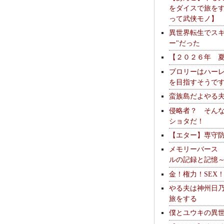
をダイスで旅を
って武侠モノ】
異世界転生でスキ
ー"だった
【２０２６年 
ブロリーはハー
を目指すそうで
蛮族島だよやる
侵略者？ そん
ショタだ！
【エター】専守
メモリーバース
ルの記録と記憶
金！権力！SEX
やる夫は神州日
旅をする
僕とユウキの異