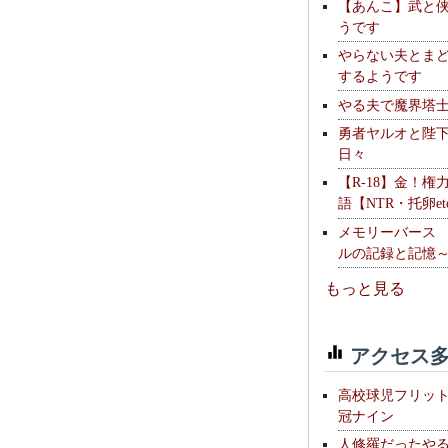
【あんこ】武と
うです
やらない夫とま
するようです
やる夫で魔界塔士S
勇者ヤルオと陛
日々
【R-18】金！権
語【NTR・托卵et
メモリーバース
ルの記録と記憶
もっと見る
アクセス多
高校球児フリッ
冠ナイン
人修羅だったや