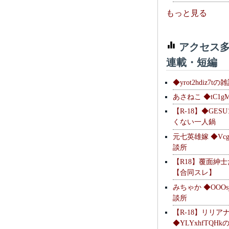
もっと見る
アクセス多
連載・短編
◆yrot2hdiz7tの
あさねこ ◆tC1g
【R-18】◆GESU
くない一人鍋
元七英雄嫁 ◆Vcg
談所
【R18】覆面紳
【合同スレ】
みちゃか ◆OOOs
談所
【R-18】リリア
◆YLYxhfTQH