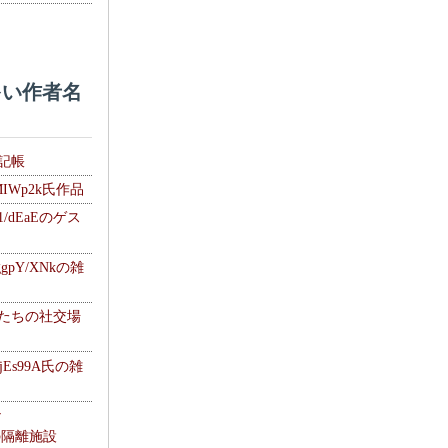
い作者名
雑記帳
MIWp2k氏作品
1/dEaEのゲス
gpY/XNkの雑
士たちの社交場
jEs99A氏の雑
ナ
kの隔離施設