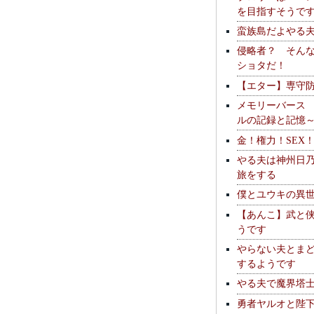
を目指すそうで
蛮族島だよやる
侵略者？ そん
ショタだ！
【エター】専守
メモリーバース
ルの記録と記憶
金！権力！SEX
やる夫は神州日
旅をする
僕とユウキの異
【あんこ】武と
うです
やらない夫とま
するようです
やる夫で魔界塔士S
勇者ヤルオと陛