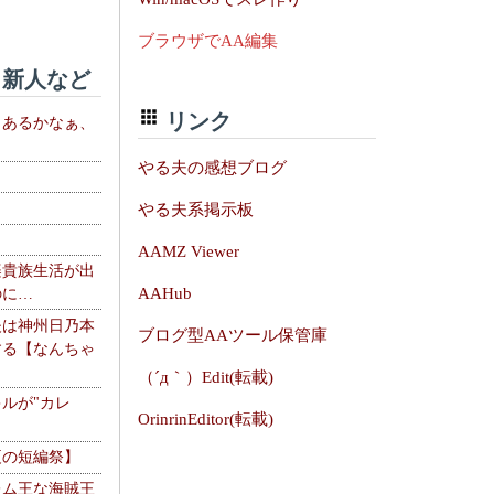
ブラウザでAA編集
新人など
リンク
、あるかなぁ、
。
やる夫の感想ブログ
やる夫系掲示板
AAMZ Viewer
楽貴族生活が出
AAHub
のに…
夫は神州日乃本
ブログ型AAツール保管庫
する【なんちゃ
（´д｀）Edit(転載)
ルが"カレ
OrinrinEditor(転載)
夏の短編祭】
レム王な海賊王