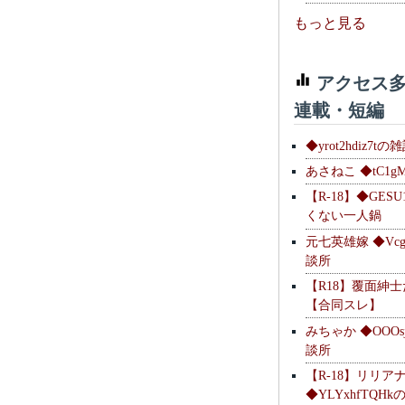
もっと見る
アクセス多
連載・短編
◆yrot2hdiz7tの
あさねこ ◆tC1g
【R-18】◆GESU
くない一人鍋
元七英雄嫁 ◆Vcg
談所
【R18】覆面紳
【合同スレ】
みちゃか ◆OOOs
談所
【R-18】リリア
◆YLYxhfTQH