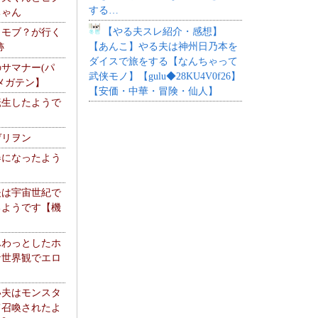
する…
ちゃん
【やる夫スレ紹介・感想】
】モブ？が行く
【あんこ】やる夫は神州日乃本を
跡
ダイスで旅をする【なんちゃって
サマナー(パ
武侠モノ】【gulu◆28KU4V0f26】
メガテン】
【安価・中華・冒険・仙人】
転生したようで
ゲリヲン
器になったよう
夫は宇宙世紀で
るようです【機
】
ふわっとしたホ
な世界観でエロ
い夫はモンスタ
て召喚されたよ