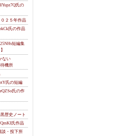
Yupz7Q氏の
２０２５年作品
UbkCk氏の作品
325NHs短編集
ロ】
かない
Mの待機所
集
HptY氏の短編
heQZSo氏の作
cの黒歴史ノート
WQmKI氏作品
wの雑談・投下所