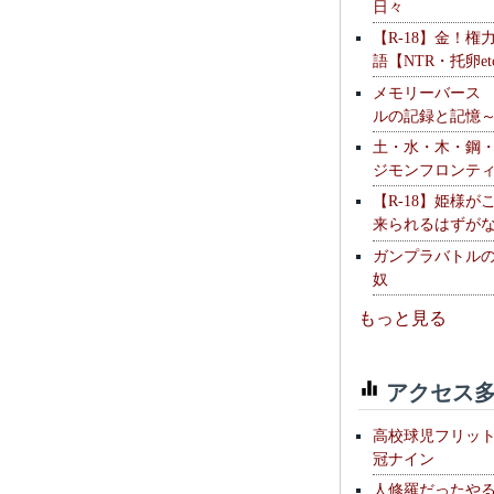
日々
【R-18】金！権
語【NTR・托卵et
メモリーバース
ルの記録と記憶
土・水・木・鋼
ジモンフロンテ
【R-18】姫様が
来られるはずが
ガンプラバトル
奴
もっと見る
アクセス多
高校球児フリッ
冠ナイン
人修羅だったや