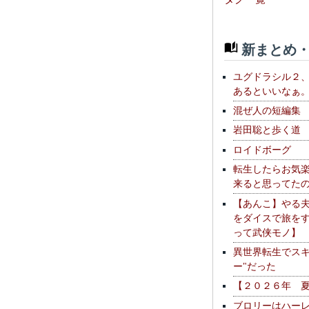
新まとめ・
ユグドラシル２
あるといいなぁ
混ぜ人の短編集
岩田聡と歩く道
ロイドボーグ
転生したらお気
来ると思ってた
【あんこ】やる
をダイスで旅を
って武侠モノ】
異世界転生でスキ
ー"だった
【２０２６年 
ブロリーはハー