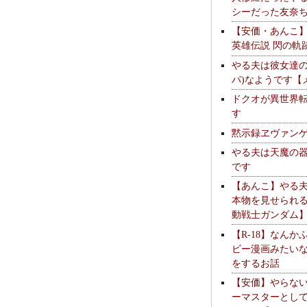
シーだった友奈
【安価・あんこ
英雄伝説 閃の軌
やる夫は彼女達の
パ)なようです【
ドクオが異世界
す
黙示録ヱヴァン
やる夫は天魔の
です
【あんこ】やる
本物を見せられ
動戦士ガンダム
【R-18】なんか
ビー漫画みたい
をするお話
【安価】やらな
ーマスターとし