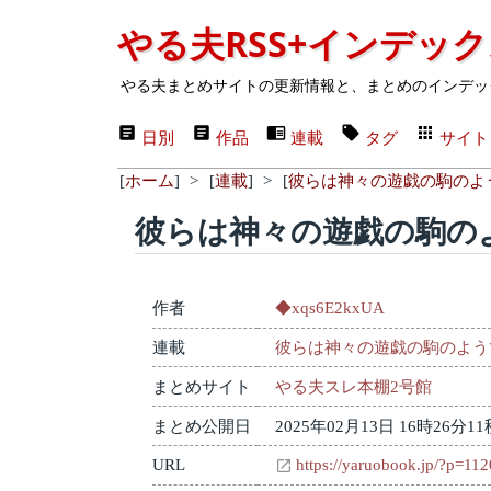
やる夫RSS+インデッ
やる夫まとめサイトの更新情報と、まとめのインデッ
日別
作品
連載
タグ
サイト
[
ホーム
]
>
[
連載
]
>
[
彼らは神々の遊戯の駒のよ
彼らは神々の遊戯の駒の
作者
◆xqs6E2kxUA
連載
彼らは神々の遊戯の駒のよう
まとめサイト
やる夫スレ本棚2号館
まとめ公開日
2025年02月13日 16時26分11
URL
https://yaruobook.jp/?p=11