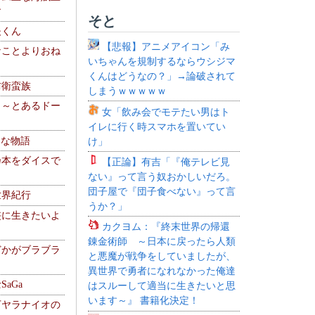
す
そと
夫くん
【悲報】アニメアイコン「み
なことよりおね
いちゃんを規制するならウシジマ
くんはどうなの？」→論破されて
防衛蛮族
しまうｗｗｗｗｗ
 ～とあるドー
女「飲み会でモテたい男はト
～
イレに行く時スマホを置いてい
！な物語
け」
乃本をダイスで
【正論】有吉「『俺テレビ見
ない』って言う奴おかしいだろ。
団子屋で『団子食べない』って言
世界紀行
うか？」
侠に生きたいよ
カクヨム：『終末世界の帰還
錬金術師 ～日本に戻ったら人類
どかがブラブラ
と悪魔が戦争をしていましたが、
異世界で勇者になれなかった俺達
aGa
はスルーして適当に生きたいと思
います～』 書籍化決定！
下ヤラナイオの