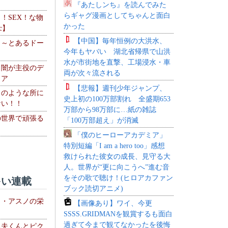
『あたしンち』を読んでみた
らギャグ漫画としてちゃんと面白
力！SEX！な物
かった
c】
【中国】毎年恒例の大洪水、
 ～とあるドー
今年もヤバい 湖北省帰県で山洪
～
水が市街地を直撃、工場浸水・車
・闇が主役のデ
両が次々流される
ィア
【悲報】週刊少年ジャンプ、
このような所に
史上初の100万部割れ 全盛期653
ない！！
万部から98万部に…紙の雑誌
の世界で頑張る
「100万部超え」が消滅
「僕のヒーローアカデミア」
特別短編「I am a hero too」感想
救けられた彼女の成長、見守る大
人。世界が“更に向こうへ”進む音
をその歌で聴け！(ヒロアカファン
い連載
ブック読切アニメ)
ト・アスノの栄
【画像あり】ワイ、今更
SSSS.GRIDMANを観賞するも面白
過ぎて今まで観てなかったを後悔
る夫くんとピク