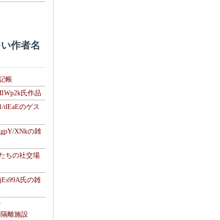
い作者名
雑記帳
MIWp2k氏作品
1/dEaEのゲス
gpY/XNkの雑
士たちの社交場
jEs99A氏の雑
ナ
kの隔離施設