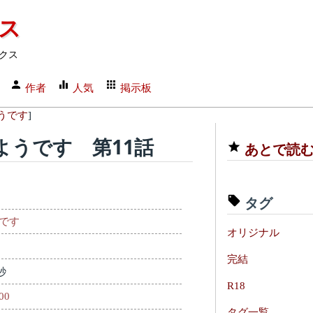
クス
クス
作者
人気
掲示板
うです
]
ようです 第11話
あとで読
タグ
です
オリジナル
完結
秒
R18
200
タグ一覧