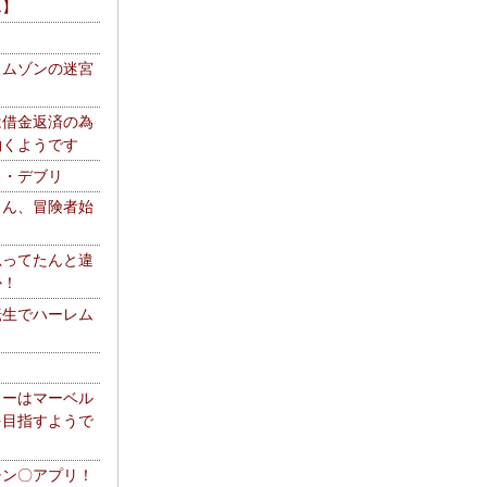
エ】
リムゾンの迷宮
は借金返済の為
働くようです
ス・デブリ
さん、冒険者始
思ってたんと違
か！
転生でハーレム
リーはマーベル
を目指すようで
チン〇アプリ！