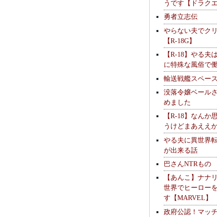
うです【ドラク
勇者立志伝
やらない夫でク
【R-18G】
【R-18】やる夫
に特殊な風俗で
輸送戦艦スペー
没落令嬢ベール
めました
【R-18】なんか
うけどまあええ
やる夫に異世界
が出来る話
巴さんNTRもの
【あんこ】ナナ
世界でヒーロー
す【MARVEL】
政府公認！マッ