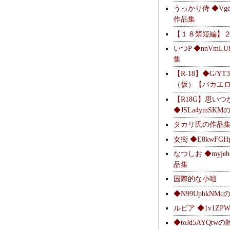
うっかり侍 ◆Vgdl
作品集
【１８禁短編】
いつP ◆nnVmL
集
【R-18】◆G/YT
（仮）【バカエ
【R18G】思いつ
◆JSLa4ymSK
タカリ氏の作品
女衒 ◆E8kwFG
なつしお ◆myje
品集
国際的な小咄
◆N99UpbkNM
ルピア ◆1v1ZP
◆toJd5AYQt