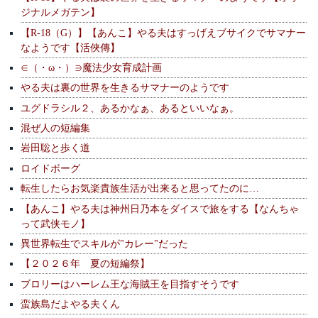
ジナルメガテン】
【R-18（G）】【あんこ】やる夫はすっげえブサイクでサマナー
なようです【活俠傳】
∈（・ω・）∋魔法少女育成計画
やる夫は裏の世界を生きるサマナーのようです
ユグドラシル２、あるかなぁ、あるといいなぁ。
混ぜ人の短編集
岩田聡と歩く道
ロイドボーグ
転生したらお気楽貴族生活が出来ると思ってたのに…
【あんこ】やる夫は神州日乃本をダイスで旅をする【なんちゃ
って武侠モノ】
異世界転生でスキルが"カレー"だった
【２０２６年 夏の短編祭】
ブロリーはハーレム王な海賊王を目指すそうです
蛮族島だよやる夫くん