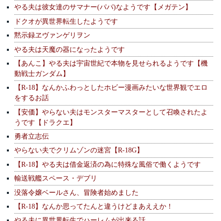
やる夫は彼女達のサマナー(パパ)なようです【メガテン】
ドクオが異世界転生したようです
黙示録ヱヴァンゲリヲン
やる夫は天魔の器になったようです
【あんこ】やる夫は宇宙世紀で本物を見せられるようです【機
動戦士ガンダム】
【R-18】なんかふわっとしたホビー漫画みたいな世界観でエロ
をするお話
【安価】やらない夫はモンスターマスターとして召喚されたよ
うです【ドラクエ】
勇者立志伝
やらない夫でクリムゾンの迷宮【R-18G】
【R-18】やる夫は借金返済の為に特殊な風俗で働くようです
輸送戦艦スペース・デブリ
没落令嬢ベールさん、冒険者始めました
【R-18】なんか思ってたんと違うけどまあええか！
やる夫に異世界転生でハーレムが出来る話