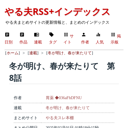
やる夫RSS+インデックス
やる夫まとめサイトの更新情報と、まとめのインデックス
サ
掲
日別
作品
連載
タグ
イト
作者
人気
示板
[
ホーム
]
>
[
連載
]
>
[
冬が明け、春が来たりて
]
冬が明け、春が来たりて 第
8話
作者
胃薬 ◆036aFhDFNU
連載
冬が明け、春が来たりて
まとめサイト
やる夫スレ本棚
まとめ公開日
2025年02月01日 01時18分15秒