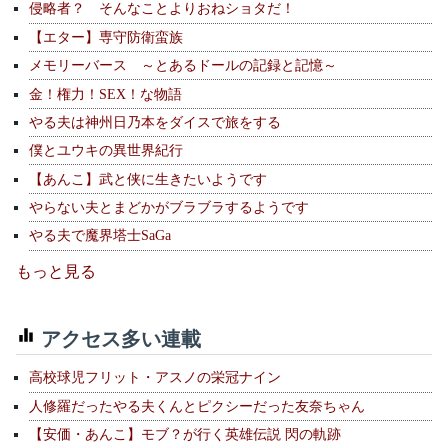
侵略者？ そんなことよりおねショタだ！
【エター】専守防衛蛮族
メモリーバース ～とあるドールの記録と記憶～
金！権力！SEX！な物語
やる夫は神州日乃本をダイスで旅をする
僕とユウキの異世界紀行
【あんこ】武と侠に生きたいようです
やらない夫とまどかがブラブラするようです
やる夫で魔界塔士SaGa
もっと見る
アクセス多い連載
高校球児フリット・アスノの栄冠ナイン
人修羅だったやる夫くんとピクシーだった友奈ちゃん
【安価・あんこ】モブ？が行く英雄伝説 閃の軌跡