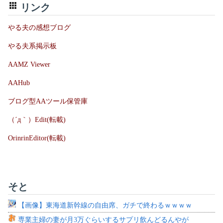
リンク
やる夫の感想ブログ
やる夫系掲示板
AAMZ Viewer
AAHub
ブログ型AAツール保管庫
（´д｀）Edit(転載)
OrinrinEditor(転載)
そと
【画像】東海道新幹線の自由席、ガチで終わるｗｗｗｗ
専業主婦の妻が月3万ぐらいするサプリ飲んどるんやが