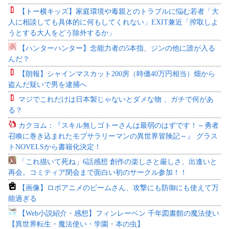
【トー横キッズ】家庭環境や毒親とのトラブルに悩む若者「大
人に相談しても具体的に何もしてくれない」EXIT兼近「搾取しよ
うとする大人をどう除外するか」
【ハンターハンター】念能力者の5本指、ジンの他に誰が入る
んだ？
【朗報】シャインマスカット200房（時価40万円相当）畑から
盗んだ疑いで男を逮捕へ
マジでこれだけは日本製じゃないとダメな物 、ガチで何があ
る？
カクヨム：『スキル無しゴトーさんは最弱のはずです！～勇者
召喚に巻き込まれたモブサラリーマンの異世界冒険記～』 グラス
トNOVELSから書籍化決定！
「これ描いて死ね」6話感想 創作の楽しさと厳しさ、出逢いと
再会。コミティア閉会まで面白い初のサークル参加！！
【画像】ロボアニメのビームさん、攻撃にも防御にも使えて万
能過ぎる
【Web小説紹介・感想】フィンレーベン 千年図書館の魔法使い
【異世界転生・魔法使い・学園・本の虫】