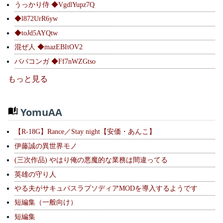
うっかり侍 ◆VgdlYupz7Q
◆l872UrR6yw
◆toJd5AYQtw
混ぜ人 ◆mazEBItOV2
ババコンガ ◆Ff7nWZGtso
もっと見る
YomuAA
【R-18G】Rance／Stay night【安価・あんこ】
伊藤誠の異世界モノ
(三次作品) やはり俺の悪魔的な業務は間違ってる
英雄の守り人
やる夫がサキュバスラプソディアMODを導入するようです
短編集（一般向け）
短編集