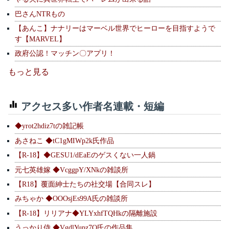
巴さんNTRもの
【あんこ】ナナリーはマーベル世界でヒーローを目指すようで
す【MARVEL】
政府公認！マッチン〇アプリ！
もっと見る
アクセス多い作者名連載・短編
◆yrot2hdiz7tの雑記帳
あさねこ ◆tC1gMIWp2k氏作品
【R-18】◆GESU1/dEaEのゲスくない一人鍋
元七英雄嫁 ◆VcggpY/XNkの雑談所
【R18】覆面紳士たちの社交場【合同スレ】
みちゃか ◆OOOsjEs99A氏の雑談所
【R-18】リリアナ◆YLYxhfTQHkの隔離施設
うっかり侍 ◆VgdlYupz7Q氏の作品集