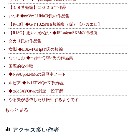
【１８禁短編】２０２５年作品
いつP ◆nnVmLUbkCk氏の作品集
【R-18】◆G/YT325NHs短編集（仮）【バカエロ】
【R18G】思いつかない ◆JSLa4ymSKMの待機所
タカリ氏の作品集
女衒 ◆E8kwFGHptY氏の短編
なつしお ◆myjeheQZSo氏の作品集
国際的な小咄
◆N99UpbkNMcの黒歴史ノート
ルピア ◆1v1ZPWQmKI氏作品
◆toJd5AYQtwの雑談・投下所
やる夫が憑依したり転生するようです
もっと見る
アクセス多い作者