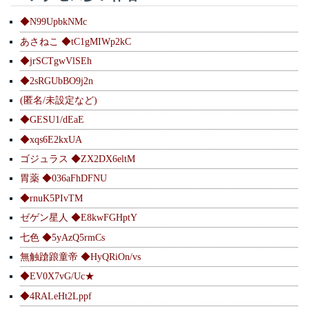
◆N99UpbkNMc
あさねこ ◆tC1gMIWp2kC
◆jrSCTgwVlSEh
◆2sRGUbBO9j2n
(匿名/未設定など)
◆GESU1/dEaE
◆xqs6E2kxUA
ゴジュラス ◆ZX2DX6eltM
胃薬 ◆036aFhDFNU
◆rnuK5PIvTM
ゼゲン星人 ◆E8kwFGHptY
七色 ◆5yAzQ5rmCs
無触蹌踉童帝 ◆HyQRiOn/vs
◆EV0X7vG/Uc★
◆4RALeHt2Lppf