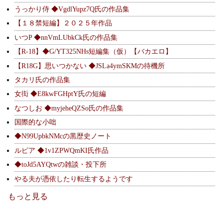
うっかり侍 ◆VgdlYupz7Q氏の作品集
【１８禁短編】２０２５年作品
いつP ◆nnVmLUbkCk氏の作品集
【R-18】◆G/YT325NHs短編集（仮）【バカエロ】
【R18G】思いつかない ◆JSLa4ymSKMの待機所
タカリ氏の作品集
女衒 ◆E8kwFGHptY氏の短編
なつしお ◆myjeheQZSo氏の作品集
国際的な小咄
◆N99UpbkNMcの黒歴史ノート
ルピア ◆1v1ZPWQmKI氏作品
◆toJd5AYQtwの雑談・投下所
やる夫が憑依したり転生するようです
もっと見る