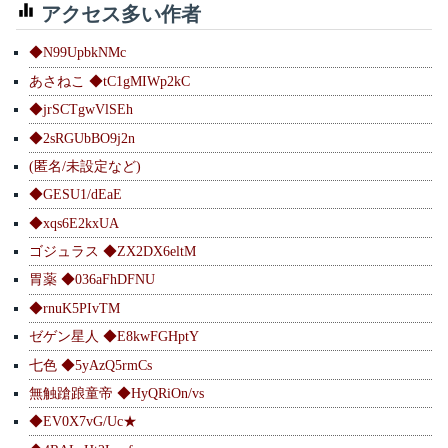
アクセス多い作者
◆N99UpbkNMc
あさねこ ◆tC1gMIWp2kC
◆jrSCTgwVlSEh
◆2sRGUbBO9j2n
(匿名/未設定など)
◆GESU1/dEaE
◆xqs6E2kxUA
ゴジュラス ◆ZX2DX6eltM
胃薬 ◆036aFhDFNU
◆rnuK5PIvTM
ゼゲン星人 ◆E8kwFGHptY
七色 ◆5yAzQ5rmCs
無触蹌踉童帝 ◆HyQRiOn/vs
◆EV0X7vG/Uc★