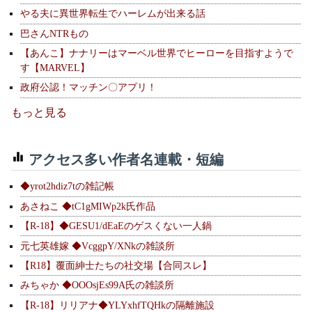
やる夫に異世界転生でハーレムが出来る話
巴さんNTRもの
【あんこ】ナナリーはマーベル世界でヒーローを目指すようで
す【MARVEL】
政府公認！マッチン〇アプリ！
もっと見る
アクセス多い作者名連載・短編
◆yrot2hdiz7tの雑記帳
あさねこ ◆tC1gMIWp2k氏作品
【R-18】◆GESU1/dEaEのゲスくない一人鍋
元七英雄嫁 ◆VcggpY/XNkの雑談所
【R18】覆面紳士たちの社交場【合同スレ】
みちゃか ◆OOOsjEs99A氏の雑談所
【R-18】リリアナ◆YLYxhfTQHkの隔離施設