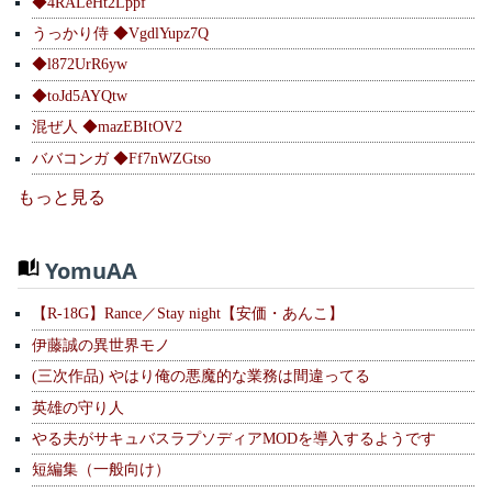
◆4RALeHt2Lppf
うっかり侍 ◆VgdlYupz7Q
◆l872UrR6yw
◆toJd5AYQtw
混ぜ人 ◆mazEBItOV2
ババコンガ ◆Ff7nWZGtso
もっと見る
YomuAA
【R-18G】Rance／Stay night【安価・あんこ】
伊藤誠の異世界モノ
(三次作品) やはり俺の悪魔的な業務は間違ってる
英雄の守り人
やる夫がサキュバスラプソディアMODを導入するようです
短編集（一般向け）