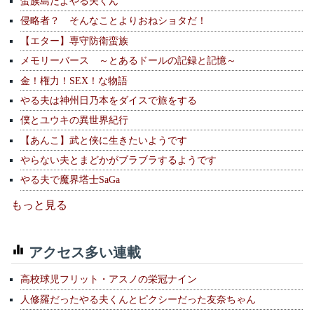
蛮族島だよやる夫くん
侵略者？ そんなことよりおねショタだ！
【エター】専守防衛蛮族
メモリーバース ～とあるドールの記録と記憶～
金！権力！SEX！な物語
やる夫は神州日乃本をダイスで旅をする
僕とユウキの異世界紀行
【あんこ】武と侠に生きたいようです
やらない夫とまどかがブラブラするようです
やる夫で魔界塔士SaGa
もっと見る
アクセス多い連載
高校球児フリット・アスノの栄冠ナイン
人修羅だったやる夫くんとピクシーだった友奈ちゃん