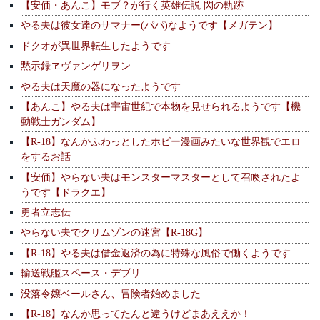
【安価・あんこ】モブ？が行く英雄伝説 閃の軌跡
やる夫は彼女達のサマナー(パパ)なようです【メガテン】
ドクオが異世界転生したようです
黙示録ヱヴァンゲリヲン
やる夫は天魔の器になったようです
【あんこ】やる夫は宇宙世紀で本物を見せられるようです【機
動戦士ガンダム】
【R-18】なんかふわっとしたホビー漫画みたいな世界観でエロ
をするお話
【安価】やらない夫はモンスターマスターとして召喚されたよ
うです【ドラクエ】
勇者立志伝
やらない夫でクリムゾンの迷宮【R-18G】
【R-18】やる夫は借金返済の為に特殊な風俗で働くようです
輸送戦艦スペース・デブリ
没落令嬢ベールさん、冒険者始めました
【R-18】なんか思ってたんと違うけどまあええか！