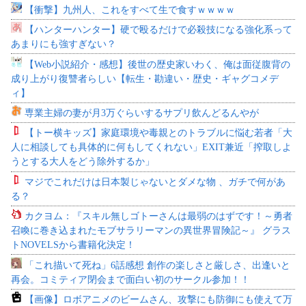
【衝撃】九州人、これをすべて生で食すｗｗｗｗ
【ハンターハンター】硬で殴るだけで必殺技になる強化系って
あまりにも強すぎない？
【Web小説紹介・感想】後世の歴史家いわく、俺は面従腹背の
成り上がり復讐者らしい【転生・勘違い・歴史・ギャグコメデ
ィ】
専業主婦の妻が月3万ぐらいするサプリ飲んどるんやが
【トー横キッズ】家庭環境や毒親とのトラブルに悩む若者「大
人に相談しても具体的に何もしてくれない」EXIT兼近「搾取しよ
うとする大人をどう除外するか」
マジでこれだけは日本製じゃないとダメな物 、ガチで何があ
る？
カクヨム：『スキル無しゴトーさんは最弱のはずです！～勇者
召喚に巻き込まれたモブサラリーマンの異世界冒険記～』 グラス
トNOVELSから書籍化決定！
「これ描いて死ね」6話感想 創作の楽しさと厳しさ、出逢いと
再会。コミティア閉会まで面白い初のサークル参加！！
【画像】ロボアニメのビームさん、攻撃にも防御にも使えて万