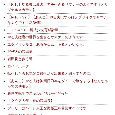
【R-18】やる夫は裏の世界を生きるサマナーのようです【オリ
ジナルメガテン】
【R-18（G）】【あんこ】やる夫はすっげえブサイクでサマナー
なようです【活俠傳】
∈（・ω・）∋魔法少女育成計画
やる夫は裏の世界を生きるサマナーのようです
ユグドラシル２、あるかなぁ、あるといいなぁ。
混ぜ人の短編集
岩田聡と歩く道
ロイドボーグ
転生したらお気楽貴族生活が出来ると思ってたのに…
【あんこ】やる夫は神州日乃本をダイスで旅をする【なんちゃ
って武侠モノ】
異世界転生でスキルが"カレー"だった
【２０２６年 夏の短編祭】
ブロリーはハーレム王な海賊王を目指すそうです