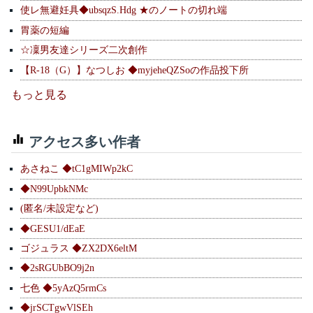
使レ無避妊具◆ubsqzS.Hdg ★のノートの切れ端
胃薬の短編
☆凜男友達シリーズ二次創作
【R-18（G）】なつしお ◆myjeheQZSoの作品投下所
もっと見る
アクセス多い作者
あさねこ ◆tC1gMIWp2kC
◆N99UpbkNMc
(匿名/未設定など)
◆GESU1/dEaE
ゴジュラス ◆ZX2DX6eltM
◆2sRGUbBO9j2n
七色 ◆5yAzQ5rmCs
◆jrSCTgwVlSEh