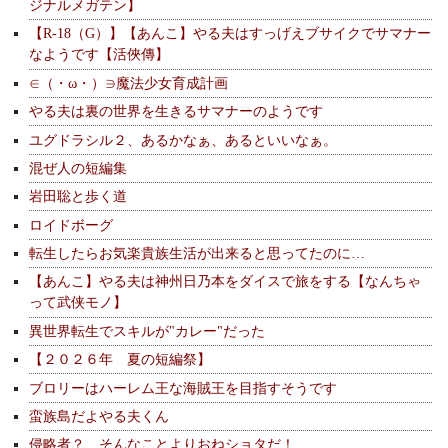
ジナルメガテン】
【R-18（G）】【あんこ】やる夫はすっげえブサイクでサマナー
なようです【活俠傳】
∈（・ω・）∋魔法少女育成計画
やる夫は裏の世界を生きるサマナーのようです
ユグドラシル２、あるかなぁ、あるといいなぁ。
混ぜ人の短編集
岩田聡と歩く道
ロイドボーグ
転生したらお気楽貴族生活が出来ると思ってたのに…
【あんこ】やる夫は神州日乃本をダイスで旅をする【なんちゃ
って武侠モノ】
異世界転生でスキルが"カレー"だった
【２０２６年 夏の短編祭】
ブロリーはハーレム王な海賊王を目指すそうです
蛮族島だよやる夫くん
侵略者？ そんなことよりおねショタだ！