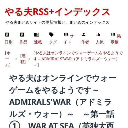
やる夫RSS+インデックス
やる夫まとめサイトの更新情報と、まとめのインデックス
サ
掲
日別
作品
連載
タグ
イト
作者
人気
示板
[
ホ
[
やる夫はオンラインでウォーゲームをやるようで
[
連
ー
>
>
す～ADMIRALS'WAR（アドミラルズ・ウォー）
載
]
ム
]
～
]
やる夫はオンラインでウォー
ゲームをやるようです～
ADMIRALS'WAR（アドミラ
ルズ・ウォー）～ ～第一話
① WAR AT SEA（英独大西