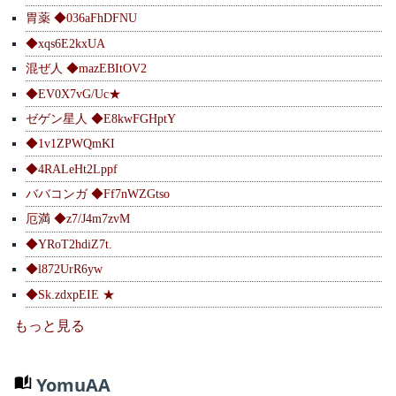
胃薬 ◆036aFhDFNU
◆xqs6E2kxUA
混ぜ人 ◆mazEBItOV2
◆EV0X7vG/Uc★
ゼゲン星人 ◆E8kwFGHptY
◆1v1ZPWQmKI
◆4RALeHt2Lppf
ババコンガ ◆Ff7nWZGtso
厄満 ◆z7/J4m7zvM
◆YRoT2hdiZ7t.
◆l872UrR6yw
◆Sk.zdxpEIE ★
もっと見る
YomuAA