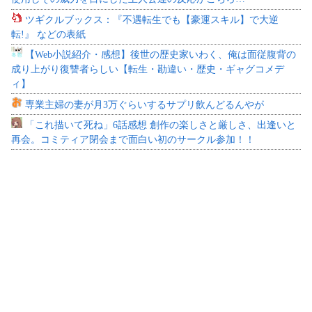
ツギクルブックス：『不遇転生でも【豪運スキル】で大逆
転!』 などの表紙
【Web小説紹介・感想】後世の歴史家いわく、俺は面従腹背の
成り上がり復讐者らしい【転生・勘違い・歴史・ギャグコメデ
ィ】
専業主婦の妻が月3万ぐらいするサプリ飲んどるんやが
「これ描いて死ね」6話感想 創作の楽しさと厳しさ、出逢いと
再会。コミティア閉会まで面白い初のサークル参加！！