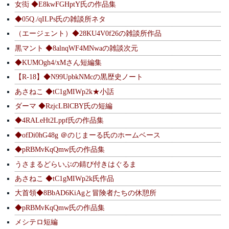
女衒 ◆E8kwFGHptY氏の作品集
◆05Q./qILPs氏の雑談所ネタ
（エージェント）◆28KU4V0f26の雑談所作品
黒マント ◆8alnqWF4MNwaの雑談次元
◆KUMOgh4/xMさん短編集
【R-18】◆N99UpbkNMcの黒歴史ノート
あさねこ ◆tC1gMIWp2k★小話
ダーマ ◆RzjcLBlCBY氏の短編
◆4RALeHt2Lppf氏の作品集
◆ofDi0hG48g ＠のじまーる氏のホームベース
◆pRBMvKqQmw氏の作品集
うさまるどらいぶの錆び付きはぐるま
あさねこ ◆tC1gMIWp2k氏作品
大首領◆8BbAD6KiAgと冒険者たちの休憩所
◆pRBMvKqQmw氏の作品集
メシテロ短編