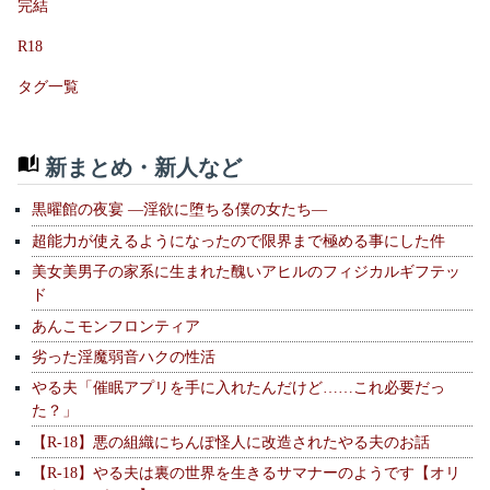
完結
R18
タグ一覧
新まとめ・新人など
黒曜館の夜宴 —淫欲に堕ちる僕の女たち—
超能力が使えるようになったので限界まで極める事にした件
美女美男子の家系に生まれた醜いアヒルのフィジカルギフテッ
ド
あんこモンフロンティア
劣った淫魔弱音ハクの性活
やる夫「催眠アプリを手に入れたんだけど……これ必要だっ
た？」
【R-18】悪の組織にちんぽ怪人に改造されたやる夫のお話
【R-18】やる夫は裏の世界を生きるサマナーのようです【オリ