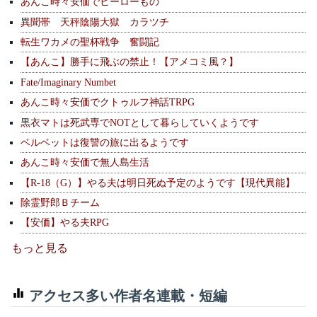
あんこ時々安価でヒーローもの
異聞帯 天秤陰陽大獄 カラツチ
転生ワカメの聖杯戦争 奮闘記
【あんこ】勝手に飛ぶの禁止！【アメコミ風？】
Fate/Imaginary Numbet
あんこ時々安価でクトゥルフ神話TRPG
黒衣マトは死武専でNOTとして暮らしていくようです
ベルベットは復讐の旅に出るようです
あんこ時々安価で無人島生活
【R-18（G）】やる夫は明日死ぬ予定のようです【現代異能】
除霊野郎Ｂチーム
【安価】やる夫RPG
もっと見る
アクセス多い作者名連載・短編