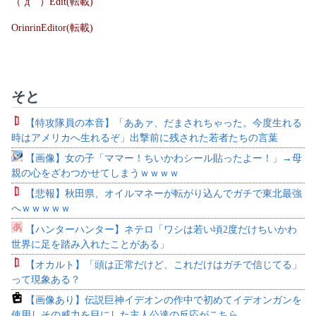
（´д｀）Edit(転載)
OrinrinEditor(転載)
そと
【特攻隊員の本音】「ああァ、だまされちゃった。今度生れる
時はアメリカへ生れるぞ」出撃前に残された若者たちの言葉
【画像】女の子「ママー！ちいかわシール貼ったよー！」→母
親の心をざわつかせてしまうｗｗｗｗ
【悲報】秋田県、オイルマネーが転がり込んでガチで東北最強
へｗｗｗｗｗ
【ハンターハンター】ネテロ「ワシは若い頃2度だけちいかわ
世界に足を踏み入れたことがある」
【オカルト】「頭は正常だけど、これだけはガチで信じてる」
って現象ある？
【画像あり】伝説巨神イデオンの作中で初めてイデオンガンを
使用しその威力を目にした主人公達の反応がこちら…