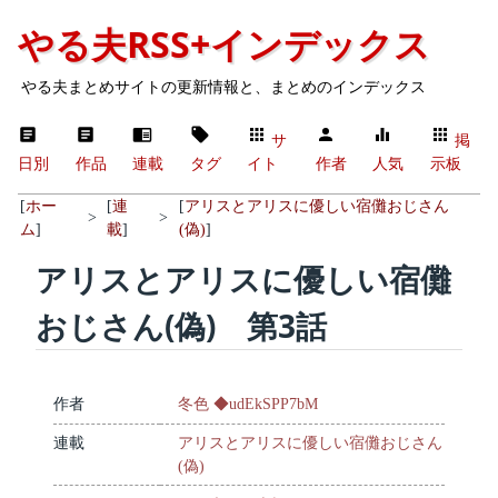
やる夫RSS+インデックス
やる夫まとめサイトの更新情報と、まとめのインデックス
サ
掲
日別
作品
連載
タグ
イト
作者
人気
示板
[
ホー
[
連
[
アリスとアリスに優しい宿儺おじさん
>
>
ム
]
載
]
(偽)
]
アリスとアリスに優しい宿儺
おじさん(偽) 第3話
作者
冬色 ◆udEkSPP7bM
連載
アリスとアリスに優しい宿儺おじさん
(偽)