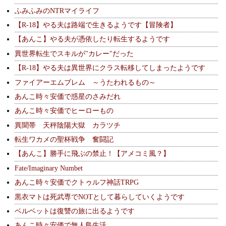
ふみふみのNTRマイライフ
【R-18】やる夫は路端で生きるようです【冒険者】
【あんこ】やる夫が憑依したり転生するようです
異世界転生でスキルが"カレー"だった
【R-18】やる夫は異世界にクラス転移してしまったようです
ファイアーエムブレム ～うたわれるもの～
あんこ時々安価で惑星のさみだれ
あんこ時々安価でヒーローもの
異聞帯 天秤陰陽大獄 カラツチ
転生ワカメの聖杯戦争 奮闘記
【あんこ】勝手に飛ぶの禁止！【アメコミ風？】
Fate/Imaginary Numbet
あんこ時々安価でクトゥルフ神話TRPG
黒衣マトは死武専でNOTとして暮らしていくようです
ベルベットは復讐の旅に出るようです
あんこ時々安価で無人島生活