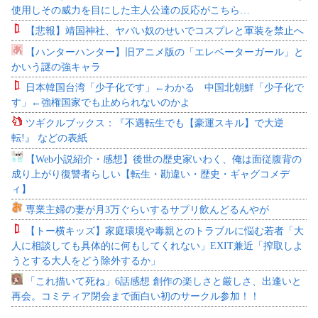
使用しその威力を目にした主人公達の反応がこちら…
【悲報】靖国神社、ヤバい奴のせいでコスプレと軍装を禁止へ
【ハンターハンター】旧アニメ版の「エレベーターガール」と
かいう謎の強キャラ
日本韓国台湾「少子化です」←わかる 中国北朝鮮「少子化で
す」←強権国家でも止められないのかよ
ツギクルブックス：『不遇転生でも【豪運スキル】で大逆
転!』 などの表紙
【Web小説紹介・感想】後世の歴史家いわく、俺は面従腹背の
成り上がり復讐者らしい【転生・勘違い・歴史・ギャグコメデ
ィ】
専業主婦の妻が月3万ぐらいするサプリ飲んどるんやが
【トー横キッズ】家庭環境や毒親とのトラブルに悩む若者「大
人に相談しても具体的に何もしてくれない」EXIT兼近「搾取しよ
うとする大人をどう除外するか」
「これ描いて死ね」6話感想 創作の楽しさと厳しさ、出逢いと
再会。コミティア閉会まで面白い初のサークル参加！！