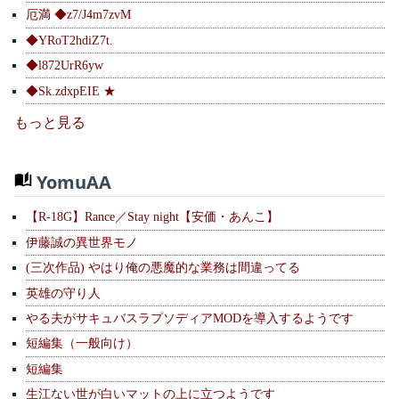
厄満 ◆z7/J4m7zvM
◆YRoT2hdiZ7t.
◆l872UrR6yw
◆Sk.zdxpEIE ★
もっと見る
YomuAA
【R-18G】Rance／Stay night【安価・あんこ】
伊藤誠の異世界モノ
(三次作品) やはり俺の悪魔的な業務は間違ってる
英雄の守り人
やる夫がサキュバスラプソディアMODを導入するようです
短編集（一般向け）
短編集
生江ない世が白いマットの上に立つようです