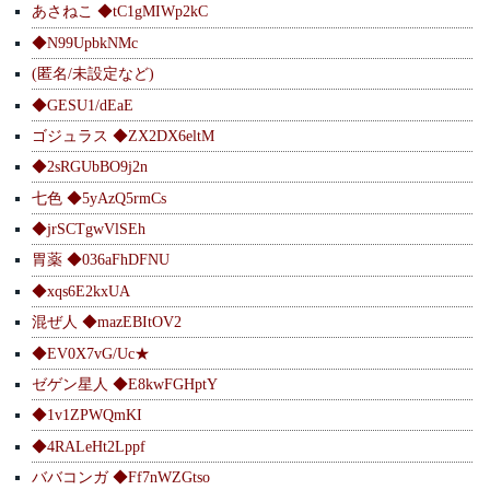
あさねこ ◆tC1gMIWp2kC
◆N99UpbkNMc
(匿名/未設定など)
◆GESU1/dEaE
ゴジュラス ◆ZX2DX6eltM
◆2sRGUbBO9j2n
七色 ◆5yAzQ5rmCs
◆jrSCTgwVlSEh
胃薬 ◆036aFhDFNU
◆xqs6E2kxUA
混ぜ人 ◆mazEBItOV2
◆EV0X7vG/Uc★
ゼゲン星人 ◆E8kwFGHptY
◆1v1ZPWQmKI
◆4RALeHt2Lppf
ババコンガ ◆Ff7nWZGtso