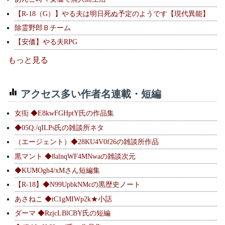
【R-18（G）】やる夫は明日死ぬ予定のようです【現代異能】
除霊野郎Ｂチーム
【安価】やる夫RPG
もっと見る
アクセス多い作者名連載・短編
女衒 ◆E8kwFGHptY氏の作品集
◆05Q./qILPs氏の雑談所ネタ
（エージェント）◆28KU4V0f26の雑談所作品
黒マント ◆8alnqWF4MNwaの雑談次元
◆KUMOgh4/xMさん短編集
【R-18】◆N99UpbkNMcの黒歴史ノート
あさねこ ◆tC1gMIWp2k★小話
ダーマ ◆RzjcLBlCBY氏の短編