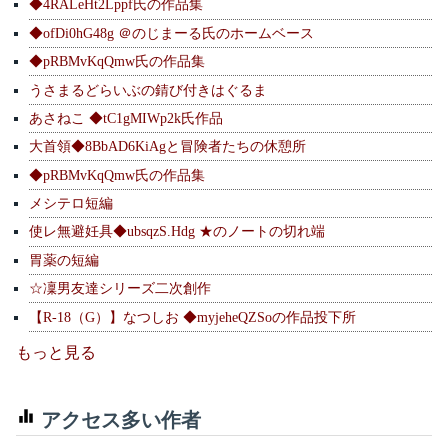
◆4RALeHt2Lppf氏の作品集
◆ofDi0hG48g ＠のじまーる氏のホームベース
◆pRBMvKqQmw氏の作品集
うさまるどらいぶの錆び付きはぐるま
あさねこ ◆tC1gMIWp2k氏作品
大首領◆8BbAD6KiAgと冒険者たちの休憩所
◆pRBMvKqQmw氏の作品集
メシテロ短編
使レ無避妊具◆ubsqzS.Hdg ★のノートの切れ端
胃薬の短編
☆凜男友達シリーズ二次創作
【R-18（G）】なつしお ◆myjeheQZSoの作品投下所
もっと見る
アクセス多い作者