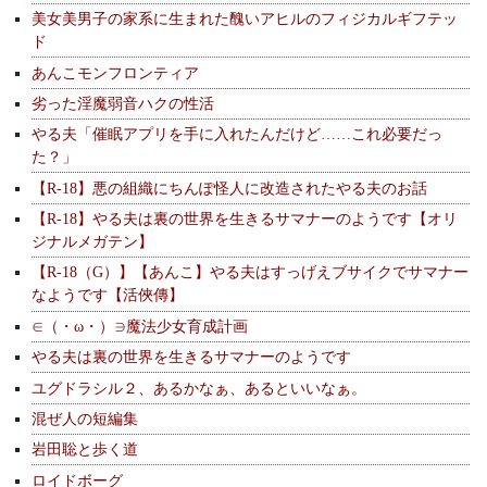
美女美男子の家系に生まれた醜いアヒルのフィジカルギフテッ
ド
あんこモンフロンティア
劣った淫魔弱音ハクの性活
やる夫「催眠アプリを手に入れたんだけど……これ必要だっ
た？」
【R-18】悪の組織にちんぽ怪人に改造されたやる夫のお話
【R-18】やる夫は裏の世界を生きるサマナーのようです【オリ
ジナルメガテン】
【R-18（G）】【あんこ】やる夫はすっげえブサイクでサマナー
なようです【活俠傳】
∈（・ω・）∋魔法少女育成計画
やる夫は裏の世界を生きるサマナーのようです
ユグドラシル２、あるかなぁ、あるといいなぁ。
混ぜ人の短編集
岩田聡と歩く道
ロイドボーグ