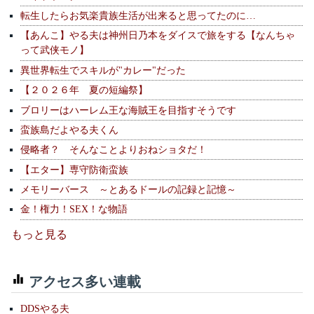
転生したらお気楽貴族生活が出来ると思ってたのに…
【あんこ】やる夫は神州日乃本をダイスで旅をする【なんちゃ
って武侠モノ】
異世界転生でスキルが"カレー"だった
【２０２６年 夏の短編祭】
ブロリーはハーレム王な海賊王を目指すそうです
蛮族島だよやる夫くん
侵略者？ そんなことよりおねショタだ！
【エター】専守防衛蛮族
メモリーバース ～とあるドールの記録と記憶～
金！権力！SEX！な物語
もっと見る
アクセス多い連載
DDSやる夫