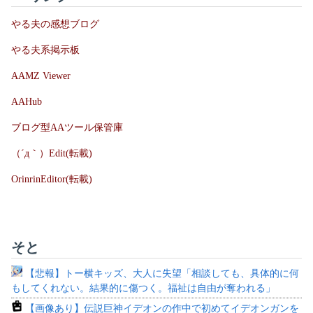
やる夫の感想ブログ
やる夫系掲示板
AAMZ Viewer
AAHub
ブログ型AAツール保管庫
（´д｀）Edit(転載)
OrinrinEditor(転載)
そと
【悲報】トー横キッズ、大人に失望「相談しても、具体的に何
もしてくれない。結果的に傷つく。福祉は自由が奪われる」
【画像あり】伝説巨神イデオンの作中で初めてイデオンガンを