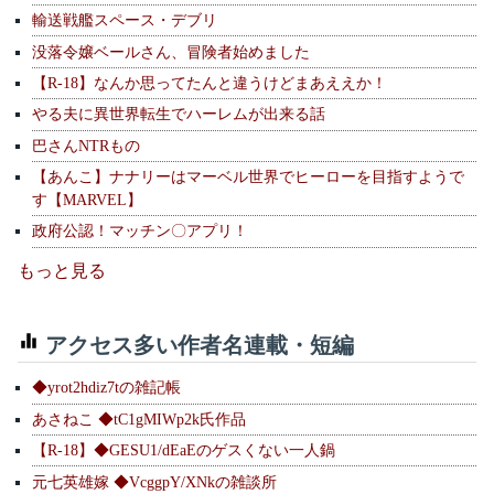
輸送戦艦スペース・デブリ
没落令嬢ベールさん、冒険者始めました
【R-18】なんか思ってたんと違うけどまあええか！
やる夫に異世界転生でハーレムが出来る話
巴さんNTRもの
【あんこ】ナナリーはマーベル世界でヒーローを目指すようで
す【MARVEL】
政府公認！マッチン〇アプリ！
もっと見る
アクセス多い作者名連載・短編
◆yrot2hdiz7tの雑記帳
あさねこ ◆tC1gMIWp2k氏作品
【R-18】◆GESU1/dEaEのゲスくない一人鍋
元七英雄嫁 ◆VcggpY/XNkの雑談所