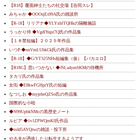
【R18】覆面紳士たちの社交場【合同スレ】
みちゃか ◆OOOsjEs99A氏の雑談所
【R-18】リリアナ◆YLYxhfTQHkの隔離施設
うっかり侍 ◆VgdlYupz7Q氏の作品集
【１８禁短編】２０２５年作品
いつP ◆nnVmLUbkCk氏の作品集
【R-18】◆G/YT325NHs短編集（仮）【バカエロ】
【R18G】思いつかない ◆JSLa4ymSKMの待機所
タカリ氏の作品集
女衒 ◆E8kwFGHptY氏の短編
なつしお ◆myjeheQZSo氏の作品集
国際的な小咄
◆N99UpbkNMcの黒歴史ノート
ルピア ◆1v1ZPWQmKI氏作品
◆toJd5AYQtwの雑談・投下所
やる夫が憑依したり転生するようです