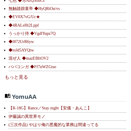
七色 ◆5yAzQ5rmCs
無触蹌踉童帝 ◆HyQRiOn/vs
◆EV0X7vG/Uc★
◆4RALeHt2Lppf
うっかり侍 ◆VgdlYupz7Q
◆l872UrR6yw
◆toJd5AYQtw
混ぜ人 ◆mazEBItOV2
ババコンガ ◆Ff7nWZGtso
もっと見る
YomuAA
【R-18G】Rance／Stay night【安価・あんこ】
伊藤誠の異世界モノ
(三次作品) やはり俺の悪魔的な業務は間違ってる