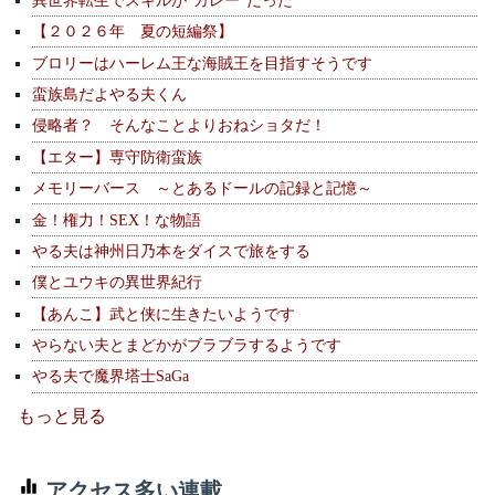
【２０２６年 夏の短編祭】
ブロリーはハーレム王な海賊王を目指すそうです
蛮族島だよやる夫くん
侵略者？ そんなことよりおねショタだ！
【エター】専守防衛蛮族
メモリーバース ～とあるドールの記録と記憶～
金！権力！SEX！な物語
やる夫は神州日乃本をダイスで旅をする
僕とユウキの異世界紀行
【あんこ】武と侠に生きたいようです
やらない夫とまどかがブラブラするようです
やる夫で魔界塔士SaGa
もっと見る
アクセス多い連載