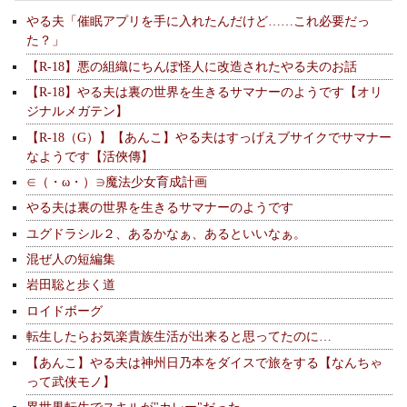
やる夫「催眠アプリを手に入れたんだけど……これ必要だっ
た？」
【R-18】悪の組織にちんぽ怪人に改造されたやる夫のお話
【R-18】やる夫は裏の世界を生きるサマナーのようです【オリ
ジナルメガテン】
【R-18（G）】【あんこ】やる夫はすっげえブサイクでサマナー
なようです【活俠傳】
∈（・ω・）∋魔法少女育成計画
やる夫は裏の世界を生きるサマナーのようです
ユグドラシル２、あるかなぁ、あるといいなぁ。
混ぜ人の短編集
岩田聡と歩く道
ロイドボーグ
転生したらお気楽貴族生活が出来ると思ってたのに…
【あんこ】やる夫は神州日乃本をダイスで旅をする【なんちゃ
って武侠モノ】
異世界転生でスキルが"カレー"だった