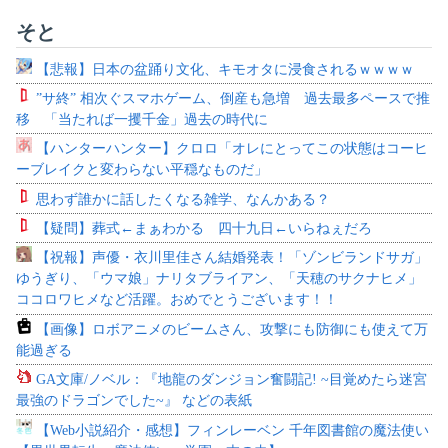
そと
【悲報】日本の盆踊り文化、キモオタに浸食されるｗｗｗｗ
”サ終” 相次ぐスマホゲーム、倒産も急増 過去最多ペースで推
移 「当たれば一攫千金」過去の時代に
【ハンターハンター】クロロ「オレにとってこの状態はコーヒ
ーブレイクと変わらない平穏なものだ」
思わず誰かに話したくなる雑学、なんかある？
【疑問】葬式←まぁわかる 四十九日←いらねぇだろ
【祝報】声優・衣川里佳さん結婚発表！「ゾンビランドサガ」
ゆうぎり、「ウマ娘」ナリタブライアン、「天穂のサクナヒメ」
ココロワヒメなど活躍。おめでとうございます！！
【画像】ロボアニメのビームさん、攻撃にも防御にも使えて万
能過ぎる
GA文庫/ノベル：『地龍のダンジョン奮闘記! ~目覚めたら迷宮
最強のドラゴンでした~』 などの表紙
【Web小説紹介・感想】フィンレーベン 千年図書館の魔法使い