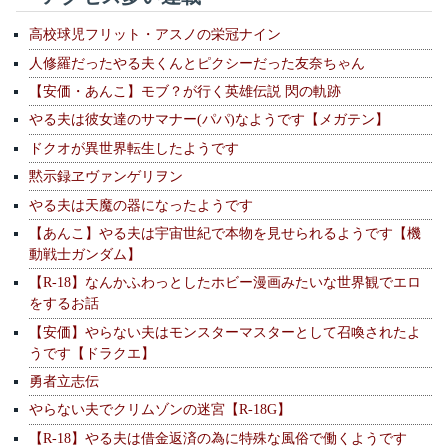
高校球児フリット・アスノの栄冠ナイン
人修羅だったやる夫くんとピクシーだった友奈ちゃん
【安価・あんこ】モブ？が行く英雄伝説 閃の軌跡
やる夫は彼女達のサマナー(パパ)なようです【メガテン】
ドクオが異世界転生したようです
黙示録ヱヴァンゲリヲン
やる夫は天魔の器になったようです
【あんこ】やる夫は宇宙世紀で本物を見せられるようです【機
動戦士ガンダム】
【R-18】なんかふわっとしたホビー漫画みたいな世界観でエロ
をするお話
【安価】やらない夫はモンスターマスターとして召喚されたよ
うです【ドラクエ】
勇者立志伝
やらない夫でクリムゾンの迷宮【R-18G】
【R-18】やる夫は借金返済の為に特殊な風俗で働くようです