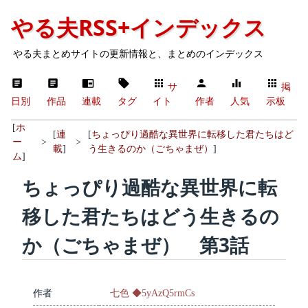
やる夫RSS+インデックス
やる夫まとめサイトの更新情報と、まとめのインデックス
サ
掲
日別
作品
連載
タグ
イト
作者
人気
示板
[
ホ
[
連
[
ちょっぴり過酷な異世界に転移した君たちはど
ー
>
>
載
]
う生きるのか（ごちゃまぜ）
]
ム
]
ちょっぴり過酷な異世界に転
移した君たちはどう生きるの
か（ごちゃまぜ） 第3話
作者
七色 ◆5yAzQ5rmCs