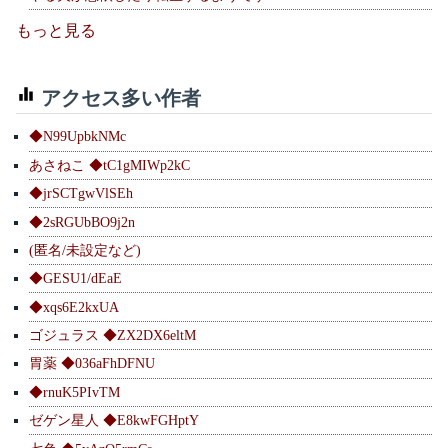
もっと見る
アクセス多い作者
◆N99UpbkNMc
あさねこ ◆tC1gMIWp2kC
◆jrSCTgwVlSEh
◆2sRGUbBO9j2n
(匿名/未設定など)
◆GESU1/dEaE
◆xqs6E2kxUA
ゴジュラス ◆ZX2DX6eltM
胃薬 ◆036aFhDFNU
◆rnuK5PIvTM
ゼゲン星人 ◆E8kwFGHptY