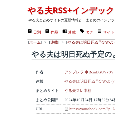
やる夫RSS+インデッ
やる夫まとめサイトの更新情報と、まとめのインデッ
日別
作品
連載
タグ
サイト
[
ホーム
]
>
[
連載
]
>
[
やる夫は明日死ぬ予定のよ
やる夫は明日死ぬ予定のよ
作者
アンブレラ ◆BcmEGUVv0Y
連載
やる夫は明日死ぬ予定のよう
まとめサイト
やる夫スレ本棚
まとめ公開日
2024年10月24日 17時52分34
URL
https://yaruobook.com/?p=