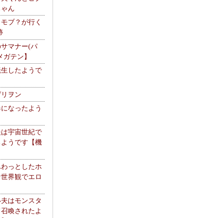
ちゃん
】モブ？が行く
跡
サマナー(パ
メガテン】
転生したようで
ゲリヲン
器になったよう
夫は宇宙世紀で
るようです【機
】
ふわっとしたホ
な世界観でエロ
い夫はモンスタ
て召喚されたよ