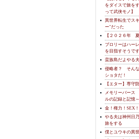
をダイスで旅を
って武侠モノ】
異世界転生でスキ
ー"だった
【２０２６年 
ブロリーはハー
を目指すそうで
蛮族島だよやる
侵略者？ そん
ショタだ！
【エター】専守
メモリーバース
ルの記録と記憶
金！権力！SEX
やる夫は神州日
旅をする
僕とユウキの異