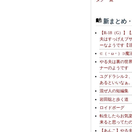
新まとめ・
【R-18（G）】
夫はすっげえブ
ーなようです【
∈（・ω・）∋魔
やる夫は裏の世
ナーのようです
ユグドラシル２
あるといいなぁ
混ぜ人の短編集
岩田聡と歩く道
ロイドボーグ
転生したらお気
来ると思ってた
【あんこ】やる