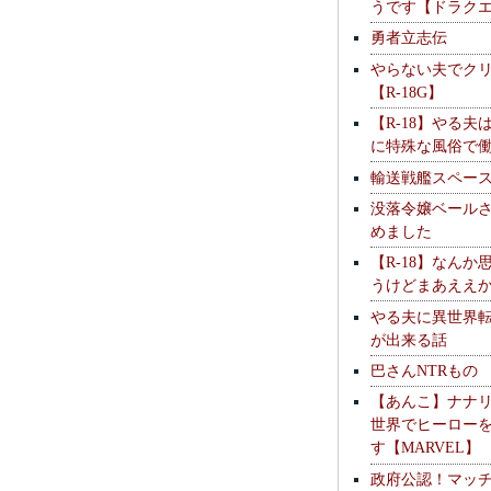
うです【ドラク
勇者立志伝
やらない夫でク
【R-18G】
【R-18】やる夫
に特殊な風俗で
輸送戦艦スペー
没落令嬢ベール
めました
【R-18】なんか
うけどまあええ
やる夫に異世界
が出来る話
巴さんNTRもの
【あんこ】ナナ
世界でヒーロー
す【MARVEL】
政府公認！マッ