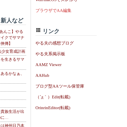
ブラウザでAA編集
新人など
リンク
【あんこ】やる
サイクでサマナ
やる夫の感想ブログ
活俠傳】
法少女育成計画
やる夫系掲示板
界を生きるサマ
AAMZ Viewer
、あるかなぁ、
AAHub
。
ブログ型AAツール保管庫
（´д｀）Edit(転載)
OrinrinEditor(転載)
楽貴族生活が出
のに…
夫は神州日乃本