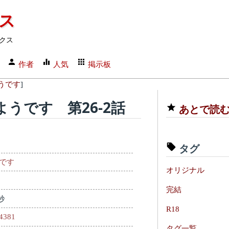
クス
クス
作者
人気
掲示板
うです
]
うです 第26-2話
あとで読
タグ
です
オリジナル
完結
秒
R18
74381
タグ一覧