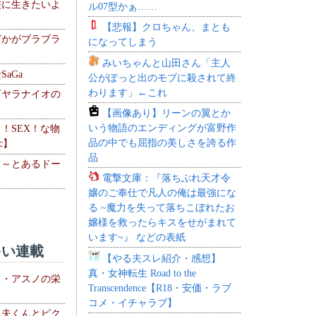
侠に生きたいよ
ル07型かぁ……
【悲報】クロちゃん、まとも
どかがブラブラ
になってしまう
みいちゃんと山田さん「主人
aGa
公がぽっと出のモブに殺されて終
わります」←これ
下ヤラナイオの
【画像あり】リーンの翼とか
いう物語のエンディングが富野作
力！SEX！な物
品の中でも屈指の美しさを誇る作
c】
品
 ～とあるドー
電撃文庫：『落ちぶれ天才令
～
嬢のご奉仕で凡人の俺は最強にな
る ~魔力を失って落ちこぼれたお
嬢様を救ったらキスをせがまれて
います~』 などの表紙
い連載
【やる夫スレ紹介・感想】
真・女神転生 Road to the
ト・アスノの栄
Transcendence【R18・安価・ラブ
コメ・イチャラブ】
る夫くんとピク