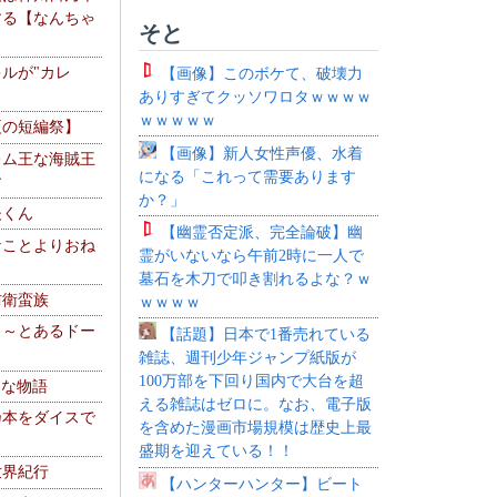
する【なんちゃ
そと
ルが"カレ
【画像】このボケて、破壊力
ありすぎてクッソワロタｗｗｗｗ
ｗｗｗｗｗ
夏の短編祭】
【画像】新人女性声優、水着
レム王な海賊王
になる「これって需要あります
す
か？」
夫くん
【幽霊否定派、完全論破】幽
なことよりおね
霊がいないなら午前2時に一人で
墓石を木刀で叩き割れるよな？ｗ
防衛蛮族
ｗｗｗｗ
 ～とあるドー
【話題】日本で1番売れている
～
雑誌、週刊少年ジャンプ紙版が
100万部を下回り国内で大台を超
！な物語
える雑誌はゼロに。なお、電子版
乃本をダイスで
を含めた漫画市場規模は歴史上最
盛期を迎えている！！
世界紀行
【ハンターハンター】ビート