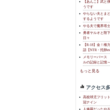
【あんこ】武と
うです
やらない夫とま
するようです
やる夫で魔界塔士S
勇者ヤルオと陛
日々
【R-18】金！権
語【NTR・托卵et
メモリーバース
ルの記録と記憶
もっと見る
アクセス多
高校球児フリッ
冠ナイン
人修羅だったや