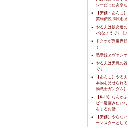
シーだった友奈
【安価・あんこ
英雄伝説 閃の軌
やる夫は彼女達の
パ)なようです【
ドクオが異世界
す
黙示録ヱヴァン
やる夫は天魔の
です
【あんこ】やる
本物を見せられ
動戦士ガンダム
【R-18】なんか
ビー漫画みたい
をするお話
【安価】やらな
ーマスターとし