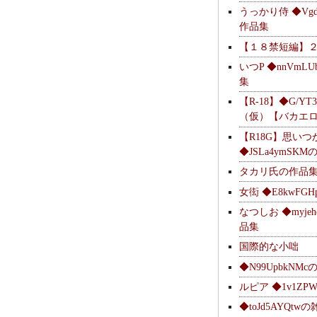
うっかり侍 ◆Vgdl
作品集
【１８禁短編】
いつP ◆nnVmL
集
【R-18】◆G/YT
（仮）【バカエ
【R18G】思いつ
◆JSLa4ymSK
タカリ氏の作品
女衒 ◆E8kwFG
なつしお ◆myje
品集
国際的な小咄
◆N99UpbkNM
ルピア ◆1v1ZP
◆toJd5AYQt