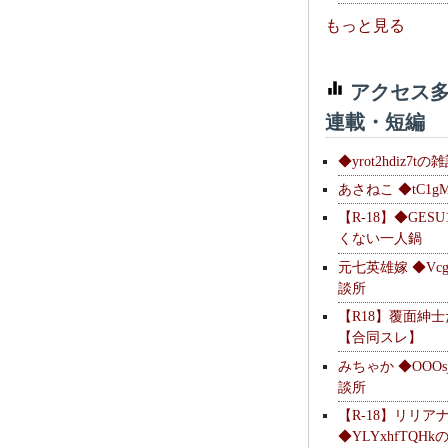
もっと見る
アクセス多
連載・短編
◆yrot2hdiz7tの
あさねこ ◆tC1g
【R-18】◆GESU
くない一人鍋
元七英雄嫁 ◆Vcg
談所
【R18】覆面紳
【合同スレ】
みちゃか ◆OOOs
談所
【R-18】リリア
◆YLYxhfTQH