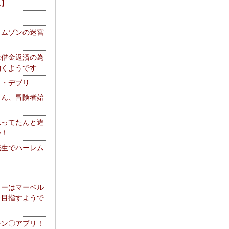
エ】
リムゾンの迷宮
は借金返済の為
働くようです
ス・デブリ
さん、冒険者始
思ってたんと違
か！
転生でハーレム
リーはマーベル
を目指すようで
チン〇アプリ！