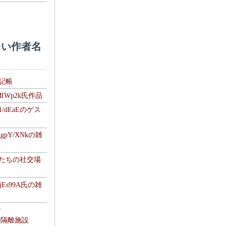
い作者名
雑記帳
MIWp2k氏作品
1/dEaEのゲス
gpY/XNkの雑
士たちの社交場
jEs99A氏の雑
ナ
kの隔離施設