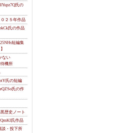
Yupz7Q氏の
２０２５年作品
UbkCk氏の作品
325NHs短編集
ロ】
かない
Mの待機所
集
HptY氏の短編
heQZSo氏の作
cの黒歴史ノート
WQmKI氏作品
wの雑談・投下所