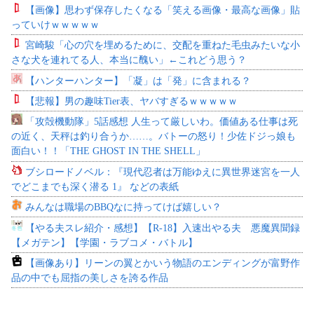
【画像】思わず保存したくなる「笑える画像・最高な画像」貼
っていけｗｗｗｗｗ
宮崎駿「心の穴を埋めるために、交配を重ねた毛虫みたいな小
さな犬を連れてる人、本当に醜い」←これどう思う？
【ハンターハンター】「凝」は「発」に含まれる？
【悲報】男の趣味Tier表、ヤバすぎるｗｗｗｗｗ
「攻殻機動隊」5話感想 人生って厳しいわ。価値ある仕事は死
の近く、天秤は釣り合うか……。バトーの怒り！少佐ドジっ娘も
面白い！！「THE GHOST IN THE SHELL」
ブシロードノベル：『現代忍者は万能ゆえに異世界迷宮を一人
でどこまでも深く潜る 1』 などの表紙
みんなは職場のBBQなに持ってけば嬉しい？
【やる夫スレ紹介・感想】【R-18】入速出やる夫 悪魔異聞録
【メガテン】【学園・ラブコメ・バトル】
【画像あり】リーンの翼とかいう物語のエンディングが富野作
品の中でも屈指の美しさを誇る作品