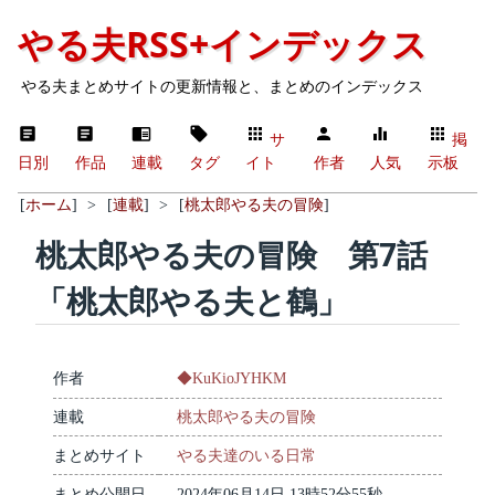
やる夫RSS+インデックス
やる夫まとめサイトの更新情報と、まとめのインデックス
サ
掲
日別
作品
連載
タグ
イト
作者
人気
示板
[
ホーム
]
>
[
連載
]
>
[
桃太郎やる夫の冒険
]
桃太郎やる夫の冒険 第7話
「桃太郎やる夫と鶴」
作者
◆KuKioJYHKM
連載
桃太郎やる夫の冒険
まとめサイト
やる夫達のいる日常
まとめ公開日
2024年06月14日 13時52分55秒