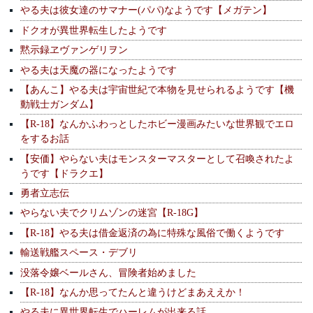
やる夫は彼女達のサマナー(パパ)なようです【メガテン】
ドクオが異世界転生したようです
黙示録ヱヴァンゲリヲン
やる夫は天魔の器になったようです
【あんこ】やる夫は宇宙世紀で本物を見せられるようです【機
動戦士ガンダム】
【R-18】なんかふわっとしたホビー漫画みたいな世界観でエロ
をするお話
【安価】やらない夫はモンスターマスターとして召喚されたよ
うです【ドラクエ】
勇者立志伝
やらない夫でクリムゾンの迷宮【R-18G】
【R-18】やる夫は借金返済の為に特殊な風俗で働くようです
輸送戦艦スペース・デブリ
没落令嬢ベールさん、冒険者始めました
【R-18】なんか思ってたんと違うけどまあええか！
やる夫に異世界転生でハーレムが出来る話