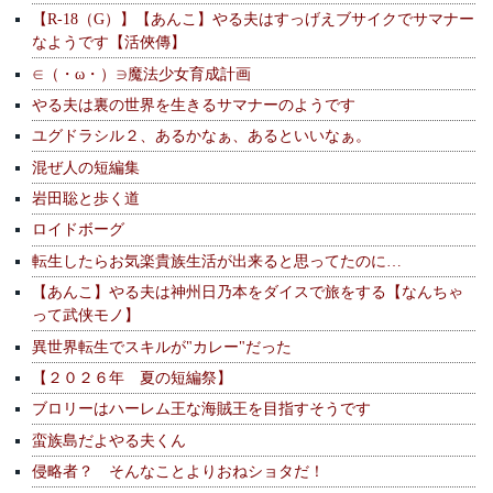
【R-18（G）】【あんこ】やる夫はすっげえブサイクでサマナー
なようです【活俠傳】
∈（・ω・）∋魔法少女育成計画
やる夫は裏の世界を生きるサマナーのようです
ユグドラシル２、あるかなぁ、あるといいなぁ。
混ぜ人の短編集
岩田聡と歩く道
ロイドボーグ
転生したらお気楽貴族生活が出来ると思ってたのに…
【あんこ】やる夫は神州日乃本をダイスで旅をする【なんちゃ
って武侠モノ】
異世界転生でスキルが"カレー"だった
【２０２６年 夏の短編祭】
ブロリーはハーレム王な海賊王を目指すそうです
蛮族島だよやる夫くん
侵略者？ そんなことよりおねショタだ！