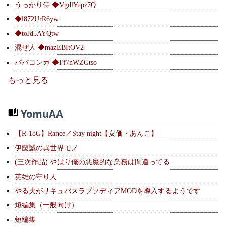
うっかり侍 ◆VgdlYupz7Q
◆l872UrR6yw
◆toJd5AYQtw
混ぜ人 ◆mazEBItOV2
ババコンガ ◆Ff7nWZGtso
もっと見る
YomuAA
【R-18G】Rance／Stay night【安価・あんこ】
伊藤誠の異世界モノ
(三次作品) やはり俺の悪魔的な業務は間違ってる
英雄の守り人
やる夫がサキュバスラプソディアMODを導入するようです
短編集（一般向け）
短編集