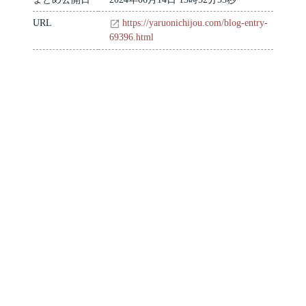
URL
https://yaruonichijou.com/blog-entry-
69396.html