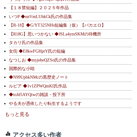
【１８禁短編】２０２５年作品
いつP ◆nnVmLUbkCk氏の作品集
【R-18】◆G/YT325NHs短編集（仮）【バカエロ】
【R18G】思いつかない ◆JSLa4ymSKMの待機所
タカリ氏の作品集
女衒 ◆E8kwFGHptY氏の短編
なつしお ◆myjeheQZSo氏の作品集
国際的な小咄
◆N99UpbkNMcの黒歴史ノート
ルピア ◆1v1ZPWQmKI氏作品
◆toJd5AYQtwの雑談・投下所
やる夫が憑依したり転生するようです
もっと見る
アクセス多い作者