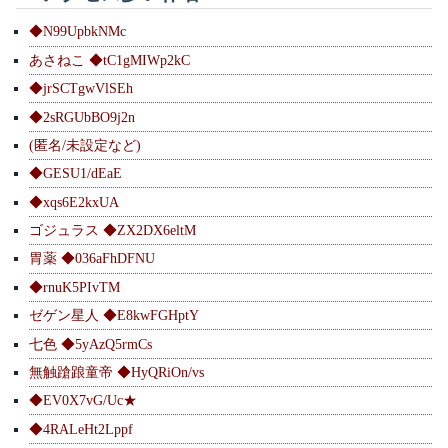
◆N99UpbkNMc
あさねこ ◆tC1gMIWp2kC
◆jrSCTgwVlSEh
◆2sRGUbBO9j2n
(匿名/未設定など)
◆GESU1/dEaE
◆xqs6E2kxUA
ゴジュラス ◆ZX2DX6eltM
胃薬 ◆036aFhDFNU
◆rnuK5PIvTM
ゼゲン星人 ◆E8kwFGHptY
七色 ◆5yAzQ5rmCs
無触蹌踉童帝 ◆HyQRiOn/vs
◆EV0X7vG/Uc★
◆4RALeHt2Lppf