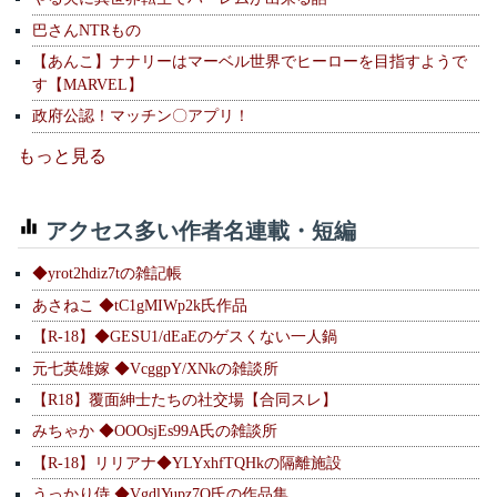
巴さんNTRもの
【あんこ】ナナリーはマーベル世界でヒーローを目指すようで
す【MARVEL】
政府公認！マッチン〇アプリ！
もっと見る
アクセス多い作者名連載・短編
◆yrot2hdiz7tの雑記帳
あさねこ ◆tC1gMIWp2k氏作品
【R-18】◆GESU1/dEaEのゲスくない一人鍋
元七英雄嫁 ◆VcggpY/XNkの雑談所
【R18】覆面紳士たちの社交場【合同スレ】
みちゃか ◆OOOsjEs99A氏の雑談所
【R-18】リリアナ◆YLYxhfTQHkの隔離施設
うっかり侍 ◆VgdlYupz7Q氏の作品集