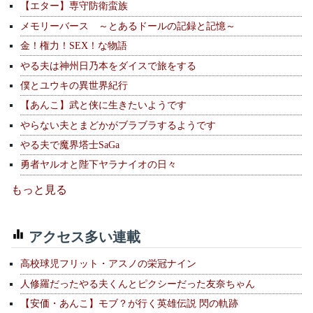
【エター】専守防衛蛮族
メモリーバース ～とあるドールの記録と記憶～
金！権力！SEX！な物語
やる夫は神州日乃本をダイスで旅をする
僕とユウキの異世界紀行
【あんこ】武と侠に生きたいようです
やらない夫とまどかがブラブラするようです
やる夫で魔界塔士SaGa
勇者ヤルオと陛下ヤラナイオの日々
もっと見る
アクセス多い連載
高校球児フリット・アスノの栄冠ナイン
人修羅だったやる夫くんとピクシーだった友奈ちゃん
【安価・あんこ】モブ？が行く英雄伝説 閃の軌跡