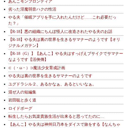
あんこモンフロンティア
劣った淫魔弱音ハクの性活
やる夫「催眠アプリを手に入れたんだけど……これ必要だっ
た？」
【R-18】悪の組織にちんぽ怪人に改造されたやる夫のお話
【R-18】やる夫は裏の世界を生きるサマナーのようです【オリ
ジナルメガテン】
【R-18（G）】【あんこ】やる夫はすっげえブサイクでサマナー
なようです【活俠傳】
∈（・ω・）∋魔法少女育成計画
やる夫は裏の世界を生きるサマナーのようです
ユグドラシル２、あるかなぁ、あるといいなぁ。
混ぜ人の短編集
岩田聡と歩く道
ロイドボーグ
転生したらお気楽貴族生活が出来ると思ってたのに…
【あんこ】やる夫は神州日乃本をダイスで旅をする【なんちゃ