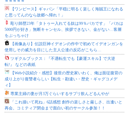
ｗｗｗｗｗ
【ワンピース】ギャバン「平穏に明るく楽しく海賊王になれる
と思ってんのなら故郷へ帰れ！」
彫り師歴23年「タトゥー入れてる奴は99％バカです」「バカは
5000円が好き」無断キャンセル、挨拶できない、金がない…客層
をぶっちゃけ
【画像あり】伝説巨神イデオンの作中で初めてイデオンガンを
使用しその威力を目にした主人公達の反応がこちら…
ツギクルブックス：『不遇転生でも【豪運スキル】で大逆
転!』 などの表紙
【Web小説紹介・感想】後世の歴史家いわく、俺は面従腹背の
成り上がり復讐者らしい【転生・勘違い・歴史・ギャグコメデ
ィ】
専業主婦の妻が月3万ぐらいするサプリ飲んどるんやが
「これ描いて死ね」6話感想 創作の楽しさと厳しさ、出逢いと
再会。コミティア閉会まで面白い初のサークル参加！！