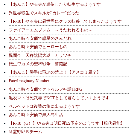
【あんこ】やる夫が憑依したり転生するようです
異世界転生でスキルが"カレー"だった
【R-18】やる夫は異世界にクラス転移してしまったようです
ファイアーエムブレム ～うたわれるもの～
あんこ時々安価で惑星のさみだれ
あんこ時々安価でヒーローもの
異聞帯 天秤陰陽大獄 カラツチ
転生ワカメの聖杯戦争 奮闘記
【あんこ】勝手に飛ぶの禁止！【アメコミ風？】
Fate/Imaginary Numbet
あんこ時々安価でクトゥルフ神話TRPG
黒衣マトは死武専でNOTとして暮らしていくようです
ベルベットは復讐の旅に出るようです
あんこ時々安価で無人島生活
【R-18（G）】やる夫は明日死ぬ予定のようです【現代異能】
除霊野郎Ｂチーム