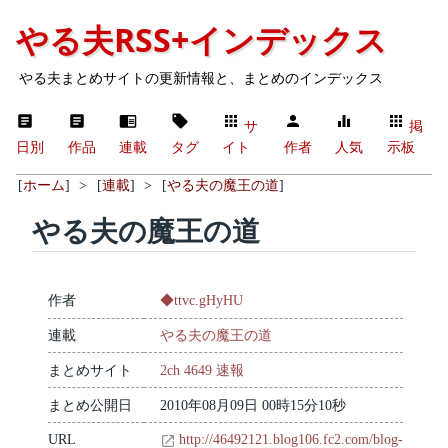
やる夫RSS+インデックス
やる夫まとめサイトの更新情報と、まとめのインデックス
サ
掲
日別
作品
連載
タグ
イト
作者
人気
示板
[
ホーム
]
>
[
連載
]
>
[
やる夫の魔王の道
]
やる夫の魔王の道
作者
◆ttvc.gHyHU
連載
やる夫の魔王の道
まとめサイト
2ch 4649 速報
まとめ公開日
2010年08月09日 00時15分10秒
URL
http://46492121.blog106.fc2.com/blog-