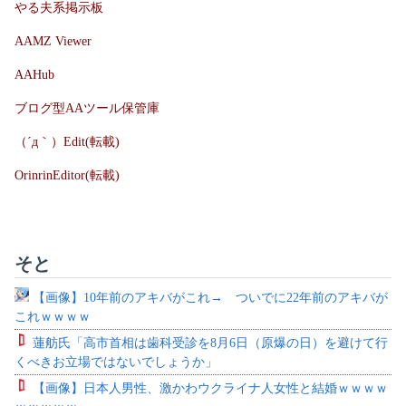
やる夫系掲示板
AAMZ Viewer
AAHub
ブログ型AAツール保管庫
（´д｀）Edit(転載)
OrinrinEditor(転載)
そと
【画像】10年前のアキバがこれ→ ついでに22年前のアキバが
これｗｗｗｗ
蓮舫氏「高市首相は歯科受診を8月6日（原爆の日）を避けて行
くべきお立場ではないでしょうか」
【画像】日本人男性、激かわウクライナ人女性と結婚ｗｗｗｗ