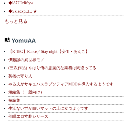
◆l872UrR6yw
◆Sk.zdxpEIE ★
もっと見る
YomuAA
【R-18G】Rance／Stay night【安価・あんこ】
伊藤誠の異世界モノ
(三次作品) やはり俺の悪魔的な業務は間違ってる
英雄の守り人
やる夫がサキュバスラプソディアMODを導入するようです
短編集（一般向け）
短編集
生江ない世が白いマットの上に立つようです
催眠エロ寸劇シリーズ