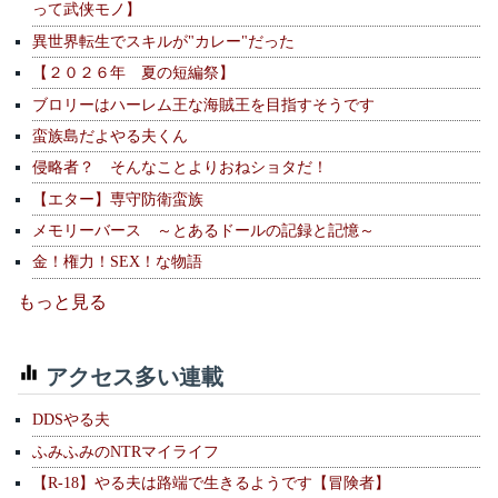
って武侠モノ】
異世界転生でスキルが"カレー"だった
【２０２６年 夏の短編祭】
ブロリーはハーレム王な海賊王を目指すそうです
蛮族島だよやる夫くん
侵略者？ そんなことよりおねショタだ！
【エター】専守防衛蛮族
メモリーバース ～とあるドールの記録と記憶～
金！権力！SEX！な物語
もっと見る
アクセス多い連載
DDSやる夫
ふみふみのNTRマイライフ
【R-18】やる夫は路端で生きるようです【冒険者】