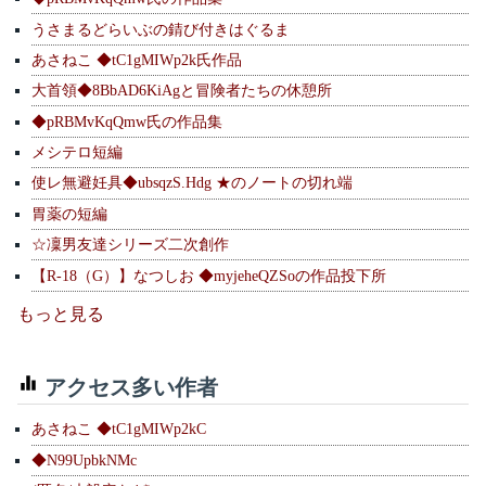
うさまるどらいぶの錆び付きはぐるま
あさねこ ◆tC1gMIWp2k氏作品
大首領◆8BbAD6KiAgと冒険者たちの休憩所
◆pRBMvKqQmw氏の作品集
メシテロ短編
使レ無避妊具◆ubsqzS.Hdg ★のノートの切れ端
胃薬の短編
☆凜男友達シリーズ二次創作
【R-18（G）】なつしお ◆myjeheQZSoの作品投下所
もっと見る
アクセス多い作者
あさねこ ◆tC1gMIWp2kC
◆N99UpbkNMc