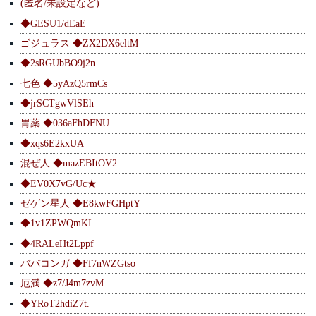
(匿名/未設定など)
◆GESU1/dEaE
ゴジュラス ◆ZX2DX6eltM
◆2sRGUbBO9j2n
七色 ◆5yAzQ5rmCs
◆jrSCTgwVlSEh
胃薬 ◆036aFhDFNU
◆xqs6E2kxUA
混ぜ人 ◆mazEBItOV2
◆EV0X7vG/Uc★
ゼゲン星人 ◆E8kwFGHptY
◆1v1ZPWQmKI
◆4RALeHt2Lppf
ババコンガ ◆Ff7nWZGtso
厄満 ◆z7/J4m7zvM
◆YRoT2hdiZ7t.