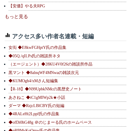
【安価】やる夫RPG
もっと見る
アクセス多い作者名連載・短編
女衒 ◆E8kwFGHptY氏の作品集
◆05Q./qILPs氏の雑談所ネタ
（エージェント）◆28KU4V0f26の雑談所作品
黒マント ◆8alnqWF4MNwaの雑談次元
◆KUMOgh4/xMさん短編集
【R-18】◆N99UpbkNMcの黒歴史ノート
あさねこ ◆tC1gMIWp2k★小話
ダーマ ◆RzjcLBlCBY氏の短編
◆4RALeHt2Lppf氏の作品集
◆ofDi0hG48g ＠のじまーる氏のホームベース
◆pRBMvKqQmw氏の作品集