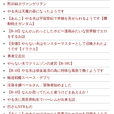
黙示録ヱヴァンゲリヲン
やる夫は天魔の器になったようです
【あんこ】やる夫は宇宙世紀で本物を見せられるようです【機
動戦士ガンダム】
【R-18】なんかふわっとしたホビー漫画みたいな世界観でエロ
をするお話
【安価】やらない夫はモンスターマスターとして召喚されたよ
うです【ドラクエ】
勇者立志伝
やらない夫でクリムゾンの迷宮【R-18G】
【R-18】やる夫は借金返済の為に特殊な風俗で働くようです
輸送戦艦スペース・デブリ
没落令嬢ベールさん、冒険者始めました
【R-18】なんか思ってたんと違うけどまあええか！
やる夫に異世界転生でハーレムが出来る話
巴さんNTRもの
【あんこ】ナナリーはマーベル世界でヒーローを目指すようで