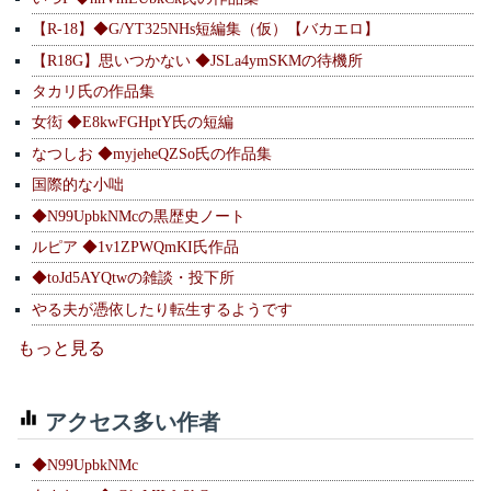
【R-18】◆G/YT325NHs短編集（仮）【バカエロ】
【R18G】思いつかない ◆JSLa4ymSKMの待機所
タカリ氏の作品集
女衒 ◆E8kwFGHptY氏の短編
なつしお ◆myjeheQZSo氏の作品集
国際的な小咄
◆N99UpbkNMcの黒歴史ノート
ルピア ◆1v1ZPWQmKI氏作品
◆toJd5AYQtwの雑談・投下所
やる夫が憑依したり転生するようです
もっと見る
アクセス多い作者
◆N99UpbkNMc