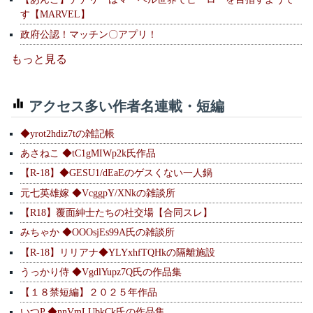
す【MARVEL】
政府公認！マッチン〇アプリ！
もっと見る
アクセス多い作者名連載・短編
◆yrot2hdiz7tの雑記帳
あさねこ ◆tC1gMIWp2k氏作品
【R-18】◆GESU1/dEaEのゲスくない一人鍋
元七英雄嫁 ◆VcggpY/XNkの雑談所
【R18】覆面紳士たちの社交場【合同スレ】
みちゃか ◆OOOsjEs99A氏の雑談所
【R-18】リリアナ◆YLYxhfTQHkの隔離施設
うっかり侍 ◆VgdlYupz7Q氏の作品集
【１８禁短編】２０２５年作品
いつP ◆nnVmLUbkCk氏の作品集