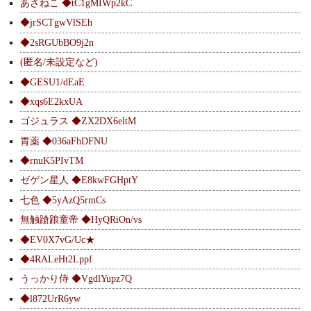
あさねこ ◆tC1gMIWp2kC
◆jrSCTgwVlSEh
◆2sRGUbBO9j2n
(匿名/未設定など)
◆GESU1/dEaE
◆xqs6E2kxUA
ゴジュラス ◆ZX2DX6eltM
胃薬 ◆036aFhDFNU
◆rnuK5PIvTM
ゼゲン星人 ◆E8kwFGHptY
七色 ◆5yAzQ5rmCs
無触蹌踉童帝 ◆HyQRiOn/vs
◆EV0X7vG/Uc★
◆4RALeHt2Lppf
うっかり侍 ◆VgdlYupz7Q
◆l872UrR6yw