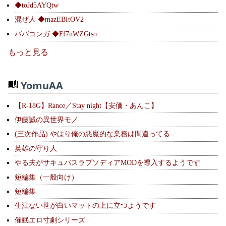
◆toJd5AYQtw
混ぜ人 ◆mazEBItOV2
ババコンガ ◆Ff7nWZGtso
もっと見る
YomuAA
【R-18G】Rance／Stay night【安価・あんこ】
伊藤誠の異世界モノ
(三次作品) やはり俺の悪魔的な業務は間違ってる
英雄の守り人
やる夫がサキュバスラプソディアMODを導入するようです
短編集（一般向け）
短編集
生江ない世が白いマットの上に立つようです
催眠エロ寸劇シリーズ