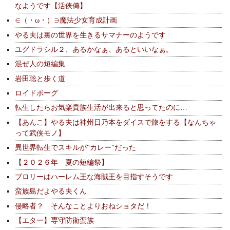
なようです【活俠傳】
∈（・ω・）∋魔法少女育成計画
やる夫は裏の世界を生きるサマナーのようです
ユグドラシル２、あるかなぁ、あるといいなぁ。
混ぜ人の短編集
岩田聡と歩く道
ロイドボーグ
転生したらお気楽貴族生活が出来ると思ってたのに…
【あんこ】やる夫は神州日乃本をダイスで旅をする【なんちゃ
って武侠モノ】
異世界転生でスキルが"カレー"だった
【２０２６年 夏の短編祭】
ブロリーはハーレム王な海賊王を目指すそうです
蛮族島だよやる夫くん
侵略者？ そんなことよりおねショタだ！
【エター】専守防衛蛮族