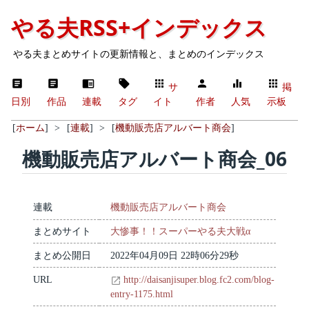
やる夫RSS+インデックス
やる夫まとめサイトの更新情報と、まとめのインデックス
サ
掲
日別
作品
連載
タグ
イト
作者
人気
示板
[
ホーム
]
>
[
連載
]
>
[
機動販売店アルバート商会
]
機動販売店アルバート商会_06
連載
機動販売店アルバート商会
まとめサイト
大惨事！！スーパーやる夫大戦α
まとめ公開日
2022年04月09日 22時06分29秒
URL
http://daisanjisuper.blog.fc2.com/blog-
entry-1175.html