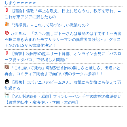
しまうｗｗｗｗｗ
【議論】儒教「年上を敬え、目上に逆らうな、秩序を守れ」←
これが東アジアに残したもの
「清掃員」←これって恥ずかしい職業なの？
カクヨム：『スキル無しゴトーさんは最弱のはずです！～勇者
召喚に巻き込まれたモブサラリーマンの異世界冒険記～』 グラス
トNOVELSから書籍化決定！
【衝撃】秋田県の超エリート幹部、オンライン会見に「バスロ
ーブ姿＋タバコ」で登場し大問題に
「これ描いて死ね」6話感想 創作の楽しさと厳しさ、出逢いと
再会。コミティア閉会まで面白い初のサークル参加！！
【画像】ロボアニメのビームさん、攻撃にも防御にも使えて万
能過ぎる
【Web小説紹介・感想】フィンレーベン 千年図書館の魔法使い
【異世界転生・魔法使い・学園・本の虫】