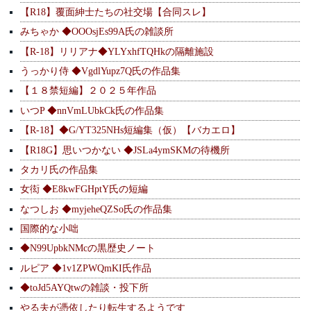
【R18】覆面紳士たちの社交場【合同スレ】
みちゃか ◆OOOsjEs99A氏の雑談所
【R-18】リリアナ◆YLYxhfTQHkの隔離施設
うっかり侍 ◆VgdlYupz7Q氏の作品集
【１８禁短編】２０２５年作品
いつP ◆nnVmLUbkCk氏の作品集
【R-18】◆G/YT325NHs短編集（仮）【バカエロ】
【R18G】思いつかない ◆JSLa4ymSKMの待機所
タカリ氏の作品集
女衒 ◆E8kwFGHptY氏の短編
なつしお ◆myjeheQZSo氏の作品集
国際的な小咄
◆N99UpbkNMcの黒歴史ノート
ルピア ◆1v1ZPWQmKI氏作品
◆toJd5AYQtwの雑談・投下所
やる夫が憑依したり転生するようです