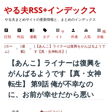
やる夫RSS+インデックス
やる夫まとめサイトの更新情報と、まとめのインデックス
サ
掲
日別
作品
連載
タグ
イト
作者
人気
示板
[
ホー
[
連
[
【あんこ】ライナーは復興をがんばるようで
>
>
ム
]
載
]
す【真・女神転生】
]
【あんこ】ライナーは復興を
がんばるようです【真・女神
転生】 第9話 俺が不幸なの
に、お前が幸せだから悪い
作者
◆xqs6E2kxUA