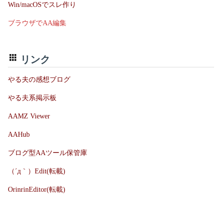
Win/macOSでスレ作り
ブラウザでAA編集
リンク
やる夫の感想ブログ
やる夫系掲示板
AAMZ Viewer
AAHub
ブログ型AAツール保管庫
（´д｀）Edit(転載)
OrinrinEditor(転載)