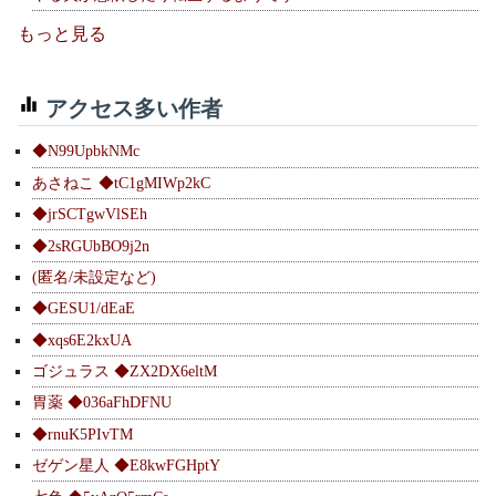
もっと見る
アクセス多い作者
◆N99UpbkNMc
あさねこ ◆tC1gMIWp2kC
◆jrSCTgwVlSEh
◆2sRGUbBO9j2n
(匿名/未設定など)
◆GESU1/dEaE
◆xqs6E2kxUA
ゴジュラス ◆ZX2DX6eltM
胃薬 ◆036aFhDFNU
◆rnuK5PIvTM
ゼゲン星人 ◆E8kwFGHptY