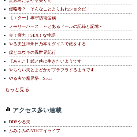
蛮族島だよやる夫くん
侵略者？ そんなことよりおねショタだ！
【エター】専守防衛蛮族
メモリーバース ～とあるドールの記録と記憶～
金！権力！SEX！な物語
やる夫は神州日乃本をダイスで旅をする
僕とユウキの異世界紀行
【あんこ】武と侠に生きたいようです
やらない夫とまどかがブラブラするようです
やる夫で魔界塔士SaGa
もっと見る
アクセス多い連載
DDSやる夫
ふみふみのNTRマイライフ