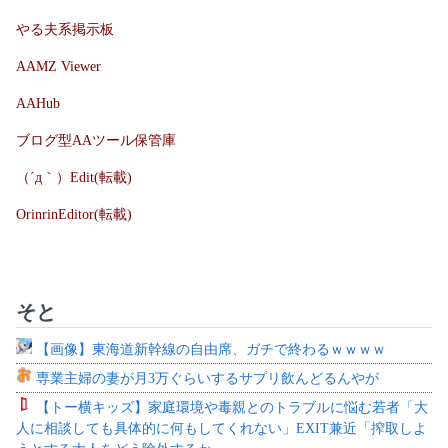
やる夫系掲示板
AAMZ Viewer
AAHub
ブログ型AAツール保管庫
（´д｀）Edit(転載)
OrinrinEditor(転載)
そと
【画像】東海道新幹線の自由席、ガチで終わるｗｗｗｗ
専業主婦の妻が月3万ぐらいするサプリ飲んどるんやが
【トー横キッズ】家庭環境や毒親とのトラブルに悩む若者「大
人に相談しても具体的に何もしてくれない」EXIT兼近「搾取しよ