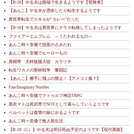
【R-18】やる夫は路端で生きるようです【冒険者】
【あんこ】やる夫が憑依したり転生するようです
異世界転生でスキルが"カレー"だった
【R-18】やる夫は異世界にクラス転移してしまったようです
ファイアーエムブレム ～うたわれるもの～
あんこ時々安価で惑星のさみだれ
あんこ時々安価でヒーローもの
異聞帯 天秤陰陽大獄 カラツチ
転生ワカメの聖杯戦争 奮闘記
【あんこ】勝手に飛ぶの禁止！【アメコミ風？】
Fate/Imaginary Numbet
あんこ時々安価でクトゥルフ神話TRPG
黒衣マトは死武専でNOTとして暮らしていくようです
ベルベットは復讐の旅に出るようです
あんこ時々安価で無人島生活
【R-18（G）】やる夫は明日死ぬ予定のようです【現代異能】