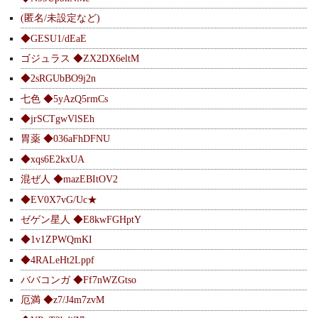
(匿名/未設定など)
◆GESU1/dEaE
ゴジュラス ◆ZX2DX6eltM
◆2sRGUbBO9j2n
七色 ◆5yAzQ5rmCs
◆jrSCTgwVlSEh
胃薬 ◆036aFhDFNU
◆xqs6E2kxUA
混ぜ人 ◆mazEBItOV2
◆EV0X7vG/Uc★
ゼゲン星人 ◆E8kwFGHptY
◆1v1ZPWQmKI
◆4RALeHt2Lppf
ババコンガ ◆Ff7nWZGtso
厄満 ◆z7/J4m7zvM