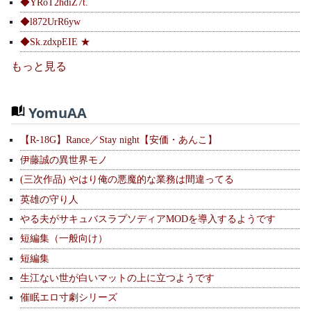
◆YRoT2hdiZ7t.
◆l872UrR6yw
◆Sk.zdxpEIE ★
もっと見る
YomuAA
【R-18G】Rance／Stay night【安価・あんこ】
伊藤誠の異世界モノ
(三次作品) やはり俺の悪魔的な業務は間違ってる
英雄の守り人
やる夫がサキュバスラプソディアMODを導入するようです
短編集（一般向け）
短編集
生江ない世が白いマットの上に立つようです
催眠エロ寸劇シリーズ