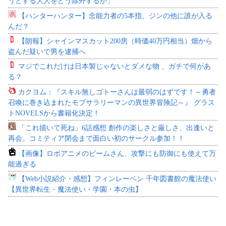
うとする大人をどう除外するか」
【ハンターハンター】念能力者の5本指、ジンの他に誰が入る
んだ？
【朗報】シャインマスカット200房（時価40万円相当）畑から
盗んだ疑いで男を逮捕へ
マジでこれだけは日本製じゃないとダメな物 、ガチで何があ
る？
カクヨム：『スキル無しゴトーさんは最弱のはずです！～勇者
召喚に巻き込まれたモブサラリーマンの異世界冒険記～』 グラス
トNOVELSから書籍化決定！
「これ描いて死ね」6話感想 創作の楽しさと厳しさ、出逢いと
再会。コミティア閉会まで面白い初のサークル参加！！
【画像】ロボアニメのビームさん、攻撃にも防御にも使えて万
能過ぎる
【Web小説紹介・感想】フィンレーベン 千年図書館の魔法使い
【異世界転生・魔法使い・学園・本の虫】