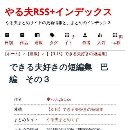
やる夫RSS+インデックス
やる夫まとめサイトの更新情報と、まとめのインデックス
サ
掲
日別
作品
連載
タグ
イト
作者
人気
示板
[
ホーム
]
>
[
連載
]
>
[
【R-18】できる夫好きの短編集
]
できる夫好きの短編集 巴
編 その３
作者
◆7o0ngIrOZo
連載
【R-18】できる夫好きの短編集
まとめサイト
やる夫まとめくす
まとめ公開日
2021年06月29日 15時00分00秒