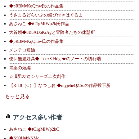
◆pRBMvKqQmw氏の作品集
うさまるどらいぶの錆び付きはぐるま
あさねこ ◆tC1gMIWp2k氏作品
大首領◆8BbAD6KiAgと冒険者たちの休憩所
◆pRBMvKqQmw氏の作品集
メシテロ短編
使レ無避妊具◆ubsqzS.Hdg ★のノートの切れ端
胃薬の短編
☆凜男友達シリーズ二次創作
【R-18（G）】なつしお ◆myjeheQZSoの作品投下所
もっと見る
アクセス多い作者
あさねこ ◆tC1gMIWp2kC
◆N99UpbkNMc