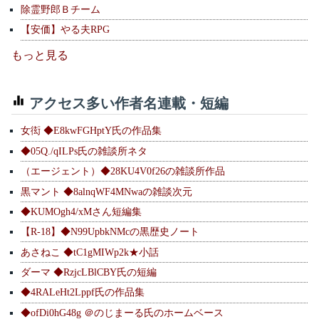
除霊野郎Ｂチーム
【安価】やる夫RPG
もっと見る
アクセス多い作者名連載・短編
女衒 ◆E8kwFGHptY氏の作品集
◆05Q./qILPs氏の雑談所ネタ
（エージェント）◆28KU4V0f26の雑談所作品
黒マント ◆8alnqWF4MNwaの雑談次元
◆KUMOgh4/xMさん短編集
【R-18】◆N99UpbkNMcの黒歴史ノート
あさねこ ◆tC1gMIWp2k★小話
ダーマ ◆RzjcLBlCBY氏の短編
◆4RALeHt2Lppf氏の作品集
◆ofDi0hG48g ＠のじまーる氏のホームベース