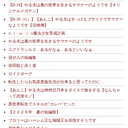
【R-18】やる夫は裏の世界を生きるサマナーのようです【オリ
ジナルメガテン】
【R-18（G）】【あんこ】やる夫はすっげえブサイクでサマナー
なようです【活俠傳】
∈（・ω・）∋魔法少女育成計画
やる夫は裏の世界を生きるサマナーのようです
ユグドラシル２、あるかなぁ、あるといいなぁ。
混ぜ人の短編集
岩田聡と歩く道
ロイドボーグ
転生したらお気楽貴族生活が出来ると思ってたのに…
【あんこ】やる夫は神州日乃本をダイスで旅をする【なんちゃ
って武侠モノ】
異世界転生でスキルが"カレー"だった
【２０２６年 夏の短編祭】
ブロリーはハーレム王な海賊王を目指すそうです