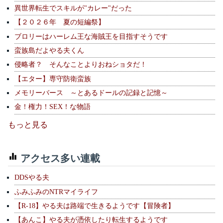
異世界転生でスキルが"カレー"だった
【２０２６年 夏の短編祭】
ブロリーはハーレム王な海賊王を目指すそうです
蛮族島だよやる夫くん
侵略者？ そんなことよりおねショタだ！
【エター】専守防衛蛮族
メモリーバース ～とあるドールの記録と記憶～
金！権力！SEX！な物語
もっと見る
アクセス多い連載
DDSやる夫
ふみふみのNTRマイライフ
【R-18】やる夫は路端で生きるようです【冒険者】
【あんこ】やる夫が憑依したり転生するようです