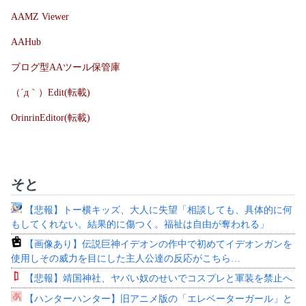
AAMZ Viewer
AAHub
ブログ型AAツール保管庫
（´д｀）Edit(転載)
OrinrinEditor(転載)
そと
【悲報】トー横キッズ、大人に失望「相談しても、具体的に何
もしてくれない。結果的に傷つく。福祉は自由が奪われる」
【画像あり】伝説巨神イデオンの作中で初めてイデオンガンを
使用しその威力を目にした主人公達の反応がこちら…
【悲報】靖国神社、ヤバい奴のせいでコスプレと軍装を禁止へ
【ハンターハンター】旧アニメ版の「エレベーターガール」と