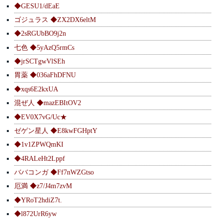
◆GESU1/dEaE
ゴジュラス ◆ZX2DX6eltM
◆2sRGUbBO9j2n
七色 ◆5yAzQ5rmCs
◆jrSCTgwVlSEh
胃薬 ◆036aFhDFNU
◆xqs6E2kxUA
混ぜ人 ◆mazEBItOV2
◆EV0X7vG/Uc★
ゼゲン星人 ◆E8kwFGHptY
◆1v1ZPWQmKI
◆4RALeHt2Lppf
ババコンガ ◆Ff7nWZGtso
厄満 ◆z7/J4m7zvM
◆YRoT2hdiZ7t.
◆l872UrR6yw