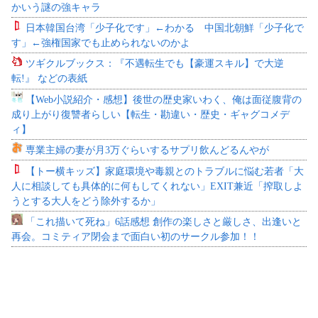
かいう謎の強キャラ
日本韓国台湾「少子化です」←わかる 中国北朝鮮「少子化で
す」←強権国家でも止められないのかよ
ツギクルブックス：『不遇転生でも【豪運スキル】で大逆
転!』 などの表紙
【Web小説紹介・感想】後世の歴史家いわく、俺は面従腹背の
成り上がり復讐者らしい【転生・勘違い・歴史・ギャグコメデ
ィ】
専業主婦の妻が月3万ぐらいするサプリ飲んどるんやが
【トー横キッズ】家庭環境や毒親とのトラブルに悩む若者「大
人に相談しても具体的に何もしてくれない」EXIT兼近「搾取しよ
うとする大人をどう除外するか」
「これ描いて死ね」6話感想 創作の楽しさと厳しさ、出逢いと
再会。コミティア閉会まで面白い初のサークル参加！！