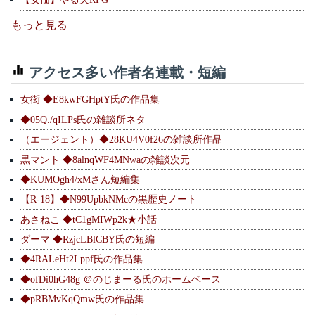
もっと見る
アクセス多い作者名連載・短編
女衒 ◆E8kwFGHptY氏の作品集
◆05Q./qILPs氏の雑談所ネタ
（エージェント）◆28KU4V0f26の雑談所作品
黒マント ◆8alnqWF4MNwaの雑談次元
◆KUMOgh4/xMさん短編集
【R-18】◆N99UpbkNMcの黒歴史ノート
あさねこ ◆tC1gMIWp2k★小話
ダーマ ◆RzjcLBlCBY氏の短編
◆4RALeHt2Lppf氏の作品集
◆ofDi0hG48g ＠のじまーる氏のホームベース
◆pRBMvKqQmw氏の作品集