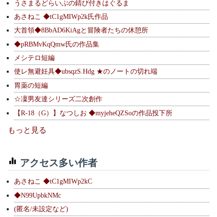
うさまるどらいぶの錆び付きはぐるま
あさねこ ◆tC1gMIWp2k氏作品
大首領◆8BbAD6KiAgと冒険者たちの休憩所
◆pRBMvKqQmw氏の作品集
メシテロ短編
使レ無避妊具◆ubsqzS.Hdg ★のノートの切れ端
胃薬の短編
☆凜男友達シリーズ二次創作
【R-18（G）】なつしお ◆myjeheQZSoの作品投下所
もっと見る
アクセス多い作者
あさねこ ◆tC1gMIWp2kC
◆N99UpbkNMc
(匿名/未設定など)