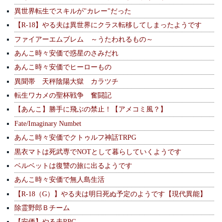
異世界転生でスキルが"カレー"だった
【R-18】やる夫は異世界にクラス転移してしまったようです
ファイアーエムブレム ～うたわれるもの～
あんこ時々安価で惑星のさみだれ
あんこ時々安価でヒーローもの
異聞帯 天秤陰陽大獄 カラツチ
転生ワカメの聖杯戦争 奮闘記
【あんこ】勝手に飛ぶの禁止！【アメコミ風？】
Fate/Imaginary Numbet
あんこ時々安価でクトゥルフ神話TRPG
黒衣マトは死武専でNOTとして暮らしていくようです
ベルベットは復讐の旅に出るようです
あんこ時々安価で無人島生活
【R-18（G）】やる夫は明日死ぬ予定のようです【現代異能】
除霊野郎Ｂチーム
【安価】やる夫RPG