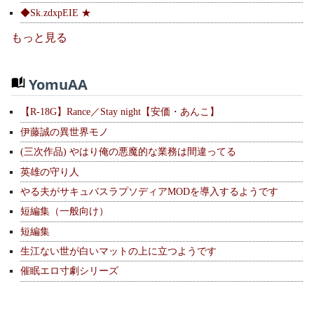
◆Sk.zdxpEIE ★
もっと見る
YomuAA
【R-18G】Rance／Stay night【安価・あんこ】
伊藤誠の異世界モノ
(三次作品) やはり俺の悪魔的な業務は間違ってる
英雄の守り人
やる夫がサキュバスラプソディアMODを導入するようです
短編集（一般向け）
短編集
生江ない世が白いマットの上に立つようです
催眠エロ寸劇シリーズ