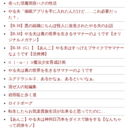
劣った淫魔弱音ハクの性活
やる夫「催眠アプリを手に入れたんだけど……これ必要だっ
た？」
【R-18】悪の組織にちんぽ怪人に改造されたやる夫のお話
【R-18】やる夫は裏の世界を生きるサマナーのようです【オリ
ジナルメガテン】
【R-18（G）】【あんこ】やる夫はすっげえブサイクでサマナー
なようです【活俠傳】
∈（・ω・）∋魔法少女育成計画
やる夫は裏の世界を生きるサマナーのようです
ユグドラシル２、あるかなぁ、あるといいなぁ。
混ぜ人の短編集
岩田聡と歩く道
ロイドボーグ
転生したらお気楽貴族生活が出来ると思ってたのに…
【あんこ】やる夫は神州日乃本をダイスで旅をする【なんちゃ
って武侠モノ】