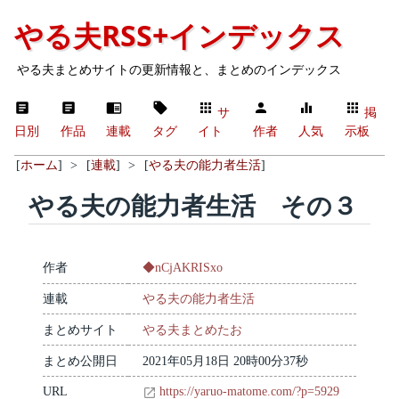
やる夫RSS+インデックス
やる夫まとめサイトの更新情報と、まとめのインデックス
サ
掲
日別
作品
連載
タグ
イト
作者
人気
示板
[
ホーム
]
>
[
連載
]
>
[
やる夫の能力者生活
]
やる夫の能力者生活 その３
作者
◆nCjAKRISxo
連載
やる夫の能力者生活
まとめサイト
やる夫まとめたお
まとめ公開日
2021年05月18日 20時00分37秒
URL
https://yaruo-matome.com/?p=5929